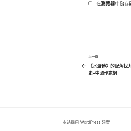
在
瀏覽器
中儲存
文
上
上一篇
章
一
《水滸傳》的配角找
篇
史–中國作家網
導
文
覽
章
本站採用 WordPress 建置