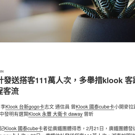
IN
計發送搭客111萬人次，多舉措klook 
程客流
 李
Klook 台新gogo卡
志文 通信員 曾
Klook 國泰cube卡
小開麥拉
中發明有選賢
Klook 永豐 大衛卡 daway
曾昕
記
Klook 國泰cube卡
者從廣鐵團體得悉，2月21日，廣鐵團體發