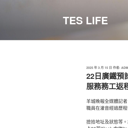
跳
至
TES LIFE
主
要
內
容
發
2025 年 3 月 15 日
作者:
ADM
佈
22日廣鐵預
於
服務務工返
羊城晚報全媒體記者
職員在灌音經過歷程
撿拾地址及狀態等。