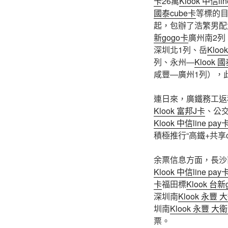
卡
26萬
Klook 中信li
國泰cube卡
等標的目
起，包辦了浩繁男配
新gogo卡
廣州南2列
深圳北1列、岳
Kloo
列、永州—
Klook 
咸豐—廣州1列），
連日來，廣鐵務工返
Klook 富邦J卡
、公
Klook 中信line pay
積極推行“高鐵+共享c
余票信息方面，長沙
Klook 中信line pay
卡
福田標
Klook 台新
深圳南
Klook 永豐 
圳南
Klook 永豐 大
票。