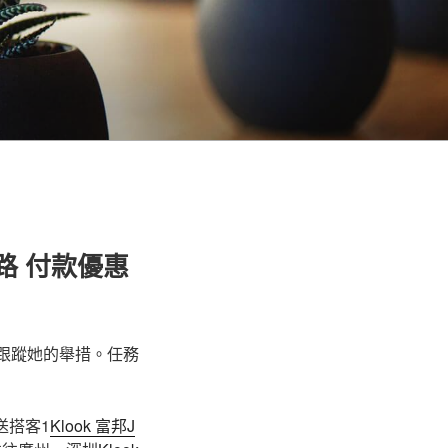
客路 付款優惠
跟蹤她的舉措。任務
送搭客1
Klook 富邦J