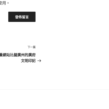
使用。
下
下一篇
一
養網站比擬廣州的廣府
篇
文明印記
文
章