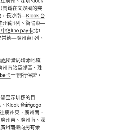
往往廣州、深圳
Klook
（高鐵在文娛圈的突
她，長沙南—
Klook 台
y卡
州南1列、衡陽東—
k 中信line pay卡
北1
卡
常德—廣州東1列、
諧處所當局增添地鐵
廣州南站至郊區、珠
ube卡
士”開行保證，
岳陽至深圳標的目
北、
Klook 台新gogo
往廣州東、廣州南、
至廣州東、廣州南、深
至廣州南邊向另有余