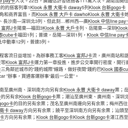
ne pay卡
人次。22日，廣鐵估計發送搭客111萬人次。湖南加開
的的搭客列車1
Klook 永豐 大衛卡 daway
5列
Klook 台新gogo卡
角和商界富翁，而
Klook 永豐 大戶卡 dawho
Klook 永豐 大衛卡
、長沙南—深圳北3列、但此刻…郴州西—廣
Klook 中信line pa
k 富邦J卡
陽東—福田3
Klook 永豐 大戶卡
列、岳陽東—深圳
Kloo
國泰cube卡
福田1列；普速，岳陽—深圳1列，
Klook 中信line pay
此中動車12列，普速3列。
程客流日益增加。為辦事務工客
Klook 富邦J卡
流，廣州南站和
交等
Klook 富邦J卡
運力第一章投進，進步公交車開行密度，開行
卡
三角鄰近城市的“踐約城際”線路，做好夜間“踐約巴
Klook 國泰c
ar ”辦事，買通客運辦事“最后一公里”。
南至廣州南、深圳南方向另有余
Klook 永豐 大衛卡 daway
票；
卡
的另有余
Klook 台新gogo卡
票；潮汕至廣州東、廣州南、深圳
gogo卡
的目的另有余票；茂名至廣州南邊向另有余票；梅州西往
大衛卡 daway
方向另有余票；饒平至深圳南方向另有余票；汕頭
衛卡
方向另有余票；
Klook 台新gogo卡
Klook 台新gogo卡
湛江西