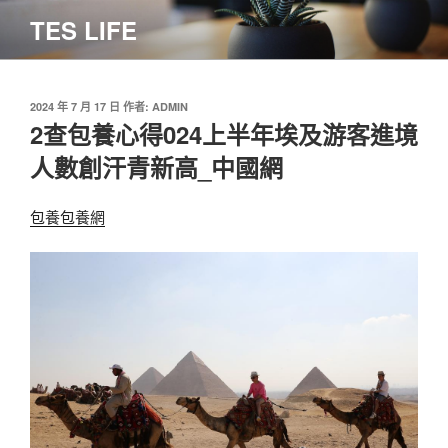
跳
TES LIFE
至
主
要
內
發
2024 年 7 月 17 日
作者:
ADMIN
佈
2查包養心得024上半年埃及游客進境
容
於
人數創汗青新高_中國網
包養
包養網