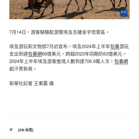
7月14日，游客騎駱駝游覽埃及吉薩金字塔景區。
埃及游玩和文物部7月初宣布，埃及2024年上半年
包養
游玩
支出到達
包養網
66億美元，跨越2023年同期的63億美元。
2024年上半年埃及游客進境人數到達706.9萬人次，
包養網
創汗青新高。
新華社記者 王東震 攝
標
[DB:标签]
籤