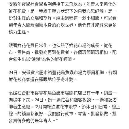
安徽年夜學社會學系副傳授王云飛以為，年青人常態化的
鮮花花費，是一種處于壓力狀況下的自我心思紓解，是一
份對生涯的立場和期許。經由過程這一渺小細節，可以看
到年青人開端關懷本身的心坎世界，他們有才能尋求更多
精力生涯。
跟著鮮花花費日常化，也催熱了鮮花市場的成長，從花
市、零售商、批發商再到花費者，各個環節環環相扣，配
合催生出以“浪漫”為名的鮮花經濟。
24日，安徽省合肥市裕豐花鳥魚蟲市場內摩肩相繼，各類
鮮花被商家擺在顯眼地位爭奇斗艷。
袁媛在合肥市裕豐花鳥魚蟲市場開花店已有十年，銷量一
向穩中下跌。24日，她一邊忙著和顧客扳談，一邊和記者
聊著生意經。“3月開端進進花市淡季，節沐日和日常、線上
線下的銷量都很好。我們隨行就市，零售、批發都做，批
發買得多的仍是年青人。”