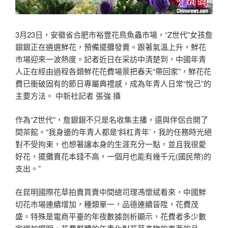
3月23日，安徽省合肥市裕豐花鳥魚蟲市場，“Z世代”女孩詹
銀銀正在遴選鮮花，預備擺攤發賣。跟著氣溫上升，鮮花
市場迎來一波熱度。記者近日在采訪中清楚到，中國年青
人正在經由過程各類鮮花花費場景把春天“帶回家”，鮮花花
費已衝破固有的節日專屬典禮感，成為年青人日常“悅己”的
主要方法。 中新社記者 張強 攝
作為“Z世代”，詹銀銀不只是名收集主播，還與伴侶合開了
間茶館。“我身邊的年青人都是‘斜杠青年’，我的任務時光絕
對不受拘束，也想著讓本身的生涯充分一點，並且我很愛
好花，擺攤賣花本錢不高，一個月也能有幾千元(國民幣)的
支出。”
在昆明國際花草拍賣買賣中間總司理馮懷斌看來，中國鮮
切花市場連續增加，種類單一，品德連續晉陞，花費茂
盛。特殊是電商平臺的年夜數據剖析顯示，花費者多少數