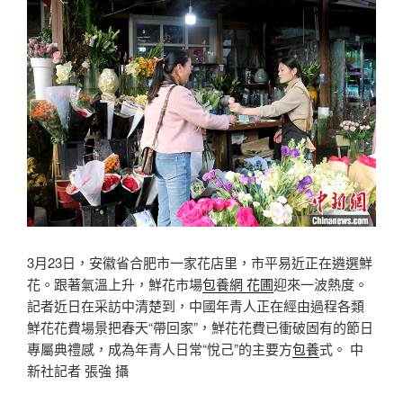
3月23日，安徽省合肥市一家花店里，市平易近正在遴選鮮
花。跟著氣溫上升，鮮花市場
包養網 花圃
迎來一波熱度。
記者近日在采訪中清楚到，中國年青人正在經由過程各類
鮮花花費場景把春天“帶回家”，鮮花花費已衝破固有的節日
專屬典禮感，成為年青人日常“悅己”的主要方
包養
式。 中
新社記者 張強 攝