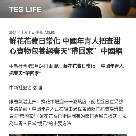
跳
TES LIFE
至
主
要
內
發
2024 年 8 月 3 日
作者:
ADMIN
佈
鮮花花費日常化 中國年青人把查甜
容
於
心寶物包養網春天“帶回家”_中國網
中新社合肥3月24日電
題：鮮花花費日常化 中國年青人
把春天“帶回家”
中新社記者 張強
跟著氣溫上升，鮮花市場迎來一波熱度。記者近日在采訪
中清楚到，中國年青人正在經由過程各類鮮花花費場景把
春天“帶回家”，鮮花花費已衝破固有的節日專屬典禮感，成
為年青人日常“悅己”的主要方法。