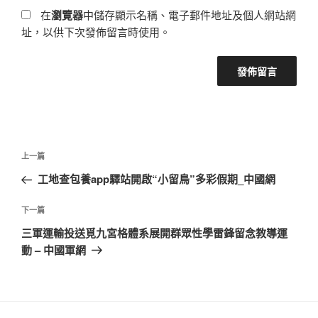
在
瀏覽器
中儲存顯示名稱、電子郵件地址及個人網站網
址，以供下次發佈留言時使用。
文
上
上一篇
章
一
工地查包養app驛站開啟“小留鳥”多彩假期_中國網
導
篇
覽
文
下
下一篇
章
一
三軍運輸投送覓九宮格體系展開群眾性學雷鋒留念教導運
篇
動 – 中國軍網
文
章