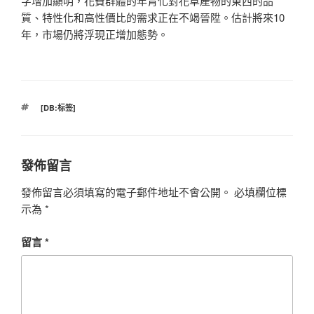
字增加顯明，花費群體的年青化對花草產物的東西的品
質、特性化和高性價比的需求正在不竭晉陞。估計將來10
年，市場仍將浮現正增加態勢。
標
[DB:标签]
籤
發佈留言
發佈留言必須填寫的電子郵件地址不會公開。
必填欄位標
示為
*
留言
*