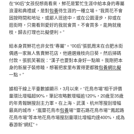
在“90后”女孩倪想南看來，鮮花是繁忙生涯中給本身的專屬
浪漫和典禮感，是對
包養
待生涯的一種立場。“我買花不會
固按時間和地址，或鄙人班途中，或在公園漫步，抑或在
逛街時，只需看到愛好的我就會買。不會買多，能夠就幾
枝，歸去打理也比擬便利。”
給本身買鮮花也非女性“專屬”。“00后”張凱周末在合肥水街
偶遇一家無人售賣鮮花店，他遴選幾枝向日葵，然后掃碼
付款。張凱笑著說：“漢子也要對本身好一點嘛。我剛把本
身的新屋子裝修睦，想著把家里布置得更都雅
包養網比擬
一點。”
據相干線上平臺數據顯示，3月以來，“花鳥市場”相干評價
量環比增幅超90%，筆記攻略數增幅逾120%，20歲至35歲
的年青報酬搜刮主力軍。在上海、武漢、杭州等搜刮增幅
最高的城市，“嵐靈花鳥市
包養
場”“靈石路花鳥市場”“鳳起路
花鳥市場”等本地花鳥市場搜刮量環比增幅均達400%，成為
春游新“網紅”。