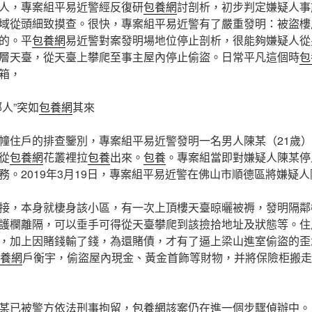
人，專案組平易近警經反復研
包養網
討剖析，初步判定嫌疑人事
域從頭細致摸查。很快，專案組平易近警有了嚴重發明：被盜樓
的。平
包養網
易近警對案發明場地位停止剖析，很能夠嫌疑人從
層天臺，從天臺上攀爬至事主屋內停止偷盜。日常平凡這個時
包
箱，
鄰人”突如
包養網
其來
幢住戶的排查鑒別，專案組平易近警發明一名男人陳某（21歲
從
包養網
花叢裡拉
包養
出來。
包養
。專案組當即對嫌疑人陳某停
務。2019年3月19日，專案組平易近警在佛山市順德區將嫌疑人
接，本身就棲身該小區，有一次上頂樓天臺晾曬被褥，發明隔鄰
護欄離隔，可以垂手可得從天臺攀爬到該撿拾地址及狀態等。住
，加上因賭錢輸了錢，為還賭債，才有了逼上梁山進室偷盜的歪
養網
戶衡宇，偷盜屋內現金、黃金首飾等財物，并將保險柜搬走
某已被警方依法刑事拘留，
包養網
該案仍在進一個步驟偵辦中。