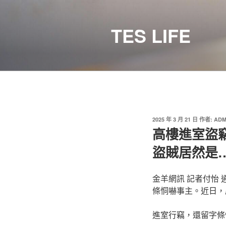
跳
至
TES LIFE
主
要
內
容
發
2025 年 3 月 21 日
作者:
ADM
佈
高樓進室盜
於
盜賊居然是
金羊網訊 記者付怡
條恫嚇事主。近日，
進室行竊，還留字條