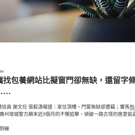
IN
竊找包養網站比擬窗門卻無缺，還留字
……
 通信員 謝文任 張毅濤報道：家住頂樓，門窗無缺卻遭竊；響馬
包
廣州增城警方顛末近3個月的不懈追擊，偵破一路古怪的進室偷
恫嚇