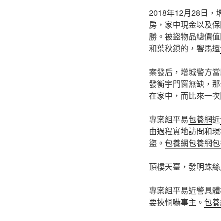
2018年12月28
房，家中現金以及保
勝。被盜物品總價值
和葉秋鎖的，響馬還
案發后，增城警方當
發衡宇門窗無缺，那
在家中，而比來一次
專案組平易
包養網
近
由過程實地訪問和現
盜。
包養網
包養網
包
頂樓天臺，發明蛛絲
專案組平易近警具體
要挾恫嚇事主。
包養