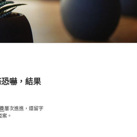
條恐嚇，結果
養
屢次進進，還留字
盜案。