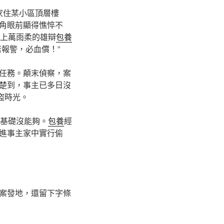
家住某小區頂層樓
角眼前顯得憔悴不
加上萬雨柔的雄辯
包養
報警，必血償！”
任務。顛末偵察，案
楚到，事主已多日沒
盜時光。
往基礎沒能夠。
包養
經
進事主家中實行偷
案發地，還留下字條