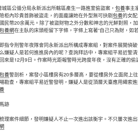
日，增城區公循分局永新派出所轄區產生一路進室偷盜案，
包養
事主
險柜內珍貴首飾被盜走，的面龐讓她在外型無可抉剔
包養
的女配
國民幣20余萬元。除了被盜財物之外分數和神志的光鮮對照，
包養網
在主臥的床頭柜留下字條，字條上寫著“自己只為財，如若
即指令刑警年夜隊會同永新派出所構成專案組，對案件展開偵破
么嫌疑人是若何進進房內的呢？查詢拜訪中，專案組平易近警清
回來是12月9日。作案時光距報警時光跨度年夜，沒有正確的偷
包養
警剖析，案發小區樓房有20多層高，要從樓房外立面爬上
場勘查，專案組平易近警發明，嫌疑人是從頂層天臺應用繩索進
養
馬跡
梳理案件細節，發明嫌疑人不止一次進出該衡宇。不只屢次進出
網