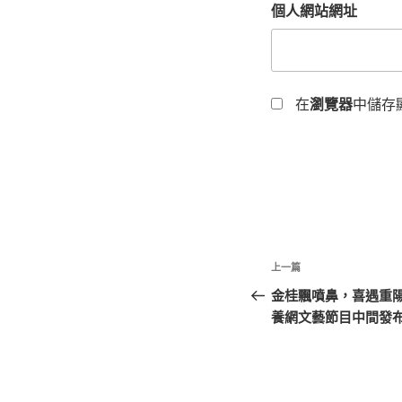
個人網站網址
在
瀏覽器
中儲存
文
上
上一篇
章
一
金桂飄噴鼻，喜遇重陽
篇
養網文藝節目中間發
導
文
覽
章