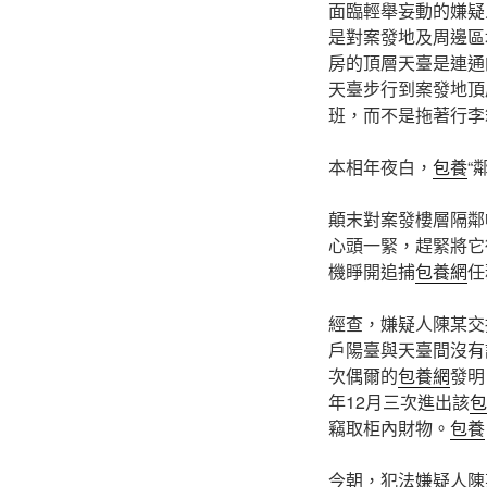
面臨輕舉妄動的嫌疑
是對案發地及周邊區
房的頂層天臺是連通
天臺步行到案發地頂
班，而不是拖著行李
本相年夜白，
包養
“
顛末對案發樓層隔鄰
心頭一緊，趕緊將它
機睜開追捕
包養網
任
經查，嫌疑人陳某交
戶陽臺與天臺間沒有
次偶爾的
包養網
發明
年12月三次進出該
包
竊取柜內財物。
包養
今朝，犯法嫌疑人陳