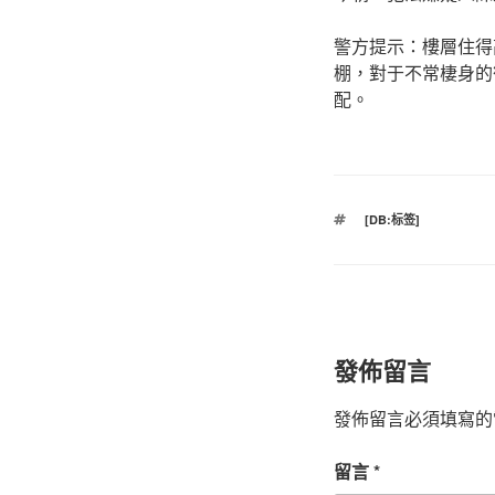
警方提示：樓層住得
棚，對于不常棲身的
配。
標
[DB:标签]
籤
發佈留言
發佈留言必須填寫的
留言
*