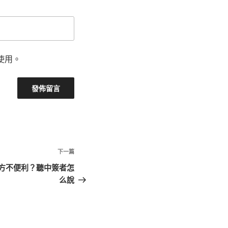
使用。
下
下一篇
一
方不便利？聽中簽者怎
篇
么說
文
章