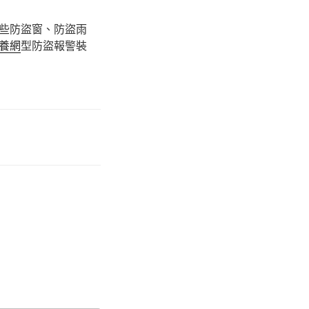
些防盜窗、防盜雨
養網
型防盜報警裝