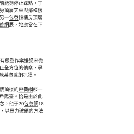
前能夠停止踩點，于
房頂層天臺與鄰幢樓
另一
包養
幢樓房頂層
養網
辰，她應當在下
）有嚴重作案嫌疑宋微
止全方位的偵察，尋
陳某
包養網
抓獲。
樓頂樓的
包養網
那一
戶陽臺。恰是由於此
念。他于20
包養網
18
，以暴力破鎖的方法