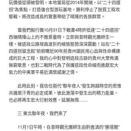
玩價值從頭被發明，本地當局從2014年開端，以“二十四道
拐”為焦點，打造復合型游玩基地，勝利停止了脫貧工程攻
堅戰，將改造成長的實惠帶給了晴隆的各族群眾。
當我們毅行團10月31日下戰書4時許抵達“二十四道拐”
西端晴隆山上的不雅景臺時，立即與昔時觀光團師生一
樣，被這段公路彎曲波折的峻險態勢深深震動！站在“二十
四道拐留念館”前俯瞰近90年前貴州國民用心血與性命構建
成的巨大工程，我的心中對發明這段古跡的貴州大眾佈滿
無窮敬意，也對二戰時代為了保護這段性命線而進獻宏大
氣力的中美軍平易近滿懷感謝之情。
此時此刻，我信任兩代“聯年夜人”發生跨越時空的思惟
共識是汗青的必定成果，彼此激蕩中發生出的精力能量，
也必將再生宏大衍射效應，延展無限……
三 東北聯年夜，我們來了
11月1日午時，在昔時觀光團師生由黔進滇的“勝境關”