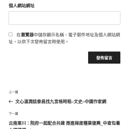
個人網站網址
在
瀏覽器
中儲存顯示名稱、電子郵件地址及個人網站網
址，以供下次發佈留言時使用。
文
上
上一篇
章
一
文心溫潤話泰昌找九宮格時租–文史–中國作家網
導
篇
覽
文
下
下一篇
章
一
云南東川：院府一起配合共建 推進梯度種業復興_中查包養
篇