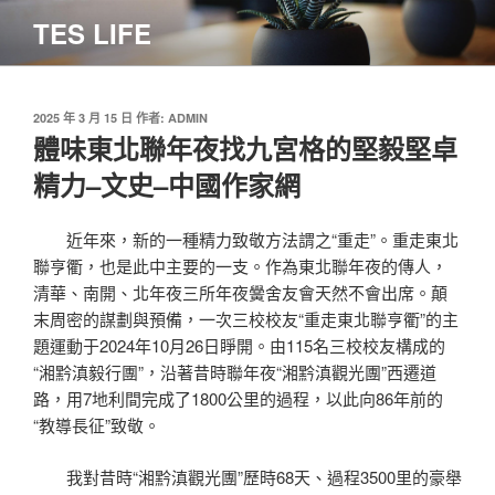
跳
TES LIFE
至
主
要
內
發
2025 年 3 月 15 日
作者:
ADMIN
佈
體味東北聯年夜找九宮格的堅毅堅卓
容
於
精力–文史–中國作家網
近年來，新的一種精力致敬方法謂之“重走”。重走東北
聯亨衢，也是此中主要的一支。作為東北聯年夜的傳人，
清華、南開、北年夜三所年夜黌舍友會天然不會出席。顛
末周密的謀劃與預備，一次三校校友“重走東北聯亨衢”的主
題運動于2024年10月26日睜開。由115名三校校友構成的
“湘黔滇毅行團”，沿著昔時聯年夜“湘黔滇觀光團”西遷道
路，用7地利間完成了1800公里的過程，以此向86年前的
“教導長征”致敬。
我對昔時“湘黔滇觀光團”歷時68天、過程3500里的豪舉