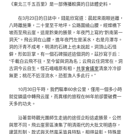
《東北三千五百里》是一部傳播較廣的日誌體史料。
在3月23日的日誌中，錢能欣寫道：晨起來兩眼迷離，
八時離施秉，二十里至干地坪。公路圍繞山腰，經燦橋下
坡而至飛云崖。這是黔東的勝景，年夜門上寫的“黔南第一
洞天”。飛云洞在山腰，進年夜門左是溪水，右是月潭寺。
洞的汗青不成考，明清的石碑上也未說起。洞頂山石怪
僻，形如巨掌。有一個石碑描述這個洞的，茲抄寫于后：
“千載白云飛不往，至今留與洞為名；云飛云住洞常在，洞
古洞今云自生。怪石峨峨原有相，
共享會議室
清泉冷冷卻
無更；桃花不近涇流水，恐惹漁人多此行。”
10月30日午時，我們驅車60余公里，僅用一個多小時
就從鎮遠中轉飛云崖，而異樣的旅程在86年前卻要破費一
天多的功夫。
沿著昔時觀光團師生走過的途徑企盼這處勝景，公然
與眾不同。飛云崖景區湊集了明清兩代的大批文明遺存，
建筑形制、款式與天然風采皆具特點，相得益彰。特殊是