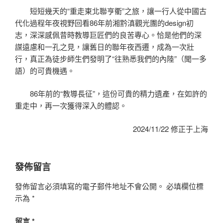
短短幾天的“重走東北聯亨衢”之旅，讓一行人從中國古
代化過程年夜視野回看86年前湘黔滇觀光團的design初
志，深深感佩昔時教導巨匠們的良苦專心。恰是他們的深
謀遠慮和一孔之見，讓舊日的聯年夜西遷，成為一次壯
行，真正為徒步師生們發明了“往熟悉我們的內陸”（聞一多
語）的可貴機遇。
86年前的“教導長征”，這份可貴的精力遺產，在如許的
重走中，再一次獲得深入的體認。
2024/11/22 修正于上海
發佈留言
發佈留言必須填寫的電子郵件地址不會公開。
必填欄位標
示為
*
留言
*