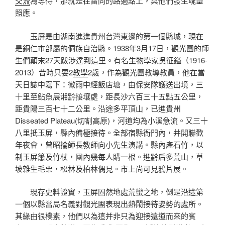
交流
為等待，那就是在雷同的路過點上，與他們發生魂靈
照應。
玉屏是由湖南進進貴州台灣東邊的第一個縣城，現在
是銅仁市部屬的侗族自治縣。1938年3月17日，觀光團的師
生們顛末27天跋涉達到這里。有名生物學家吳征鎰（1916-
2013）昔時只要2
教學
2歲，作為觀光團教導教員，他在當
天日誌中寫下：微雨中經飯店塘，由保安隊護送出境，三
十里至鲇魚展湘黔接壤處，距長沙六百三十五點五公里，
距貴陽三百七十二公里。沿途多平頂山，已進貴州
Disseated Plateau(切割高原)，河道均為小溪急流。又三十
八里抵玉屏，縣內備極接待。全部宿縣衙門內，并開聯歡
年夜會，曾昭掄師長教師向小先生演講。縣內產石竹，以
制玉屏簫及竹杖，團內幾每人購一根。進黔后多荒山，草
坡雜生毛栗，松林及柏林偶見。市上尚可見鴉片展。
現存史料證實，玉屏固然地處荒蠻之地，倒是沿途第
一個以縣當局名義對觀光團表現出熱鬧接待姿勢的處所。
其緣由很樸素，他們以為這并非只為迎接遠道而來的賓