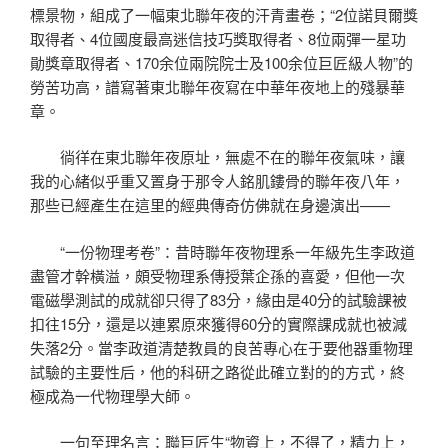
標景物，組成了一幅東北聯年夜的汗青畫卷；“2位諾貝爾獎
取得者、4位國度最高迷信技巧獎取得者、8位兩彈一星功
勛獎章取得者、170余位兩院院士及100余位巨匠級人物”的
勞苦功高，譜寫著東北聯年夜寫在中華年夜地上的殘暴華
章。
徜徉在東北聯年夜原址，無處不在的聯年夜氣味，讓
我的心緒似乎重又置身于那令人銘肌鏤骨的聯年夜八年，
那些已經產生在這里的經典傳奇仿佛就在身邊演出——
“一份物理考卷”：昔時聯年夜物理系一年級先生李政道
盡管才幹橫溢，頗受物理系傳授葉企孫的喜愛，但他一次
電磁學測試的成就卻只得了83分，緣由是40分的試驗課被
扣往15分，還是以連累原來獲得60分的實際課成就也被減
失落2分。當李政道清楚教員的良苦專心在于要他器重物理
試驗的主要性后，他的科研之路從此確立對的的方式，終
極成為一代物理學大師。
一句至理名言：聯巨匠生“物資上，不得了，精力上，