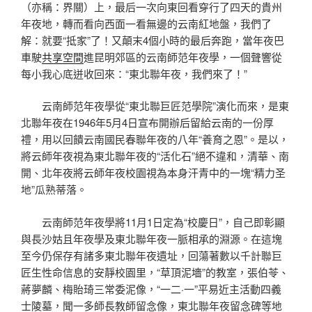
（亦稱：界關）上，最后一次向東回看穿行了四天的貴州
年夜地，轉而看向西面一看無邊的云南紅地盤，我們了
解：就要“抵家”了！又顛末4個小時的最后奔跑，當年夜巴
車駛
共享空間
進昆明郊區的云南師范年夜學，一個聲響從
每小我心底迸收回來：“東北聯年夜，我們來了！”
云南師范年夜學從“東北聯巨匠范學院”演化而來，是東
北聯年夜在1946年5月4日宣布開辦后留給云南的一份厚
禮，用以回饋云南國民春聯年夜的八年“養育之恩”。是以，
將云師年夜視為東北聯年夜的“活化石”絕不違和，清華、南
開、北年夜將云師年夜校園視為本身汗青中的一塊“精力圣
地”瓜熟蒂落。
云南師范年夜學將11月1日定為“校慶日”，自己即彰顯
與長沙姑且年夜學及東北聯年夜一脈相承的淵源。在這塊
至今仍保存有諸多東北聯年夜遺址，回蕩著數以千計聯巨
匠生性命信息的安靜校園里，“草頂泥墻”的教室，張伯苓、
蔣夢麟、梅貽琦三常委泥像，“一二·一”平易近主活動四義
士陵墓，聞一多師長教師留念像，東北聯年夜留念碑等地