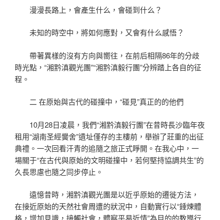
漫漫長路上，會產生什么，會碰到什么？
未知的時空中，將如何應對，又會有什么感悟？
帶著異樣的沒有方向與嚮往，在前后相隔86年的分歧
時光點，“湘黔滇觀光團”“湘黔滇毅行團”分辨踏上各自的征
程。
二 在原始與古代的碰撞中，“碰見”真正的的他們
10月28日凌晨，我們“湘黔滇毅行團”在昔時長沙臨年夜
租用“湖南圣經黌舍”遺址僅存的主樓前，舉辦了莊重的出征
典禮。一次回看汗青的追隨之旅正式睜開。在我心中，一
場關于“在古代與原始的文明碰撞中，若何堅持協調共生”的
久長思慮也隨之同步停止。
遠憶昔時，湘黔滇觀光團是以近乎原始的遷徙方法，
在接近原始的天然社會周遭的狀況中，自動實行以“錘煉體
格，增加見識，接觸社會，體察平易近情”為目的的教導行