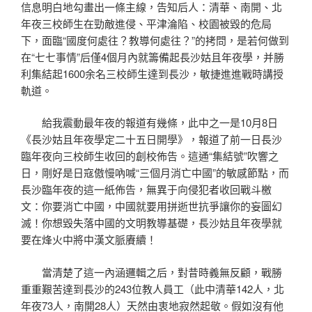
信息明白地勾畫出一條主線，告知后人：清華、南開、北
年夜三校師生在勁敵進侵、平津淪陷、校園被毀的危局
下，面臨“國度何處往？教導何處往？”的拷問，是若何做到
在“七七事情”后僅4個月內就籌備起長沙姑且年夜學，并勝
利集結起1600余名三校師生達到長沙，敏捷進進戰時講授
軌道。
給我震動最年夜的報道有幾條，此中之一是10月8日
《長沙姑且年夜學定二十五日開學》，報道了前一日長沙
臨年夜向三校師生收回的創校佈告。這通“集結號”吹響之
日，剛好是日寇傲慢吶喊“三個月消亡中國”的敏感節點，而
長沙臨年夜的這一紙佈告，無異于向侵犯者收回戰斗檄
文：你要消亡中國，中國就要用拼逝世抗爭讓你的妄圖幻
滅！你想毀失落中國的文明教導基礎，長沙姑且年夜學就
要在烽火中將中漢文脈賡續！
當清楚了這一內涵邏輯之后，對昔時義無反顧，戰勝
重重艱苦達到長沙的243位教人員工（此中清華142人，北
年夜73人，南開28人）天然由衷地寂然起敬。假如沒有他