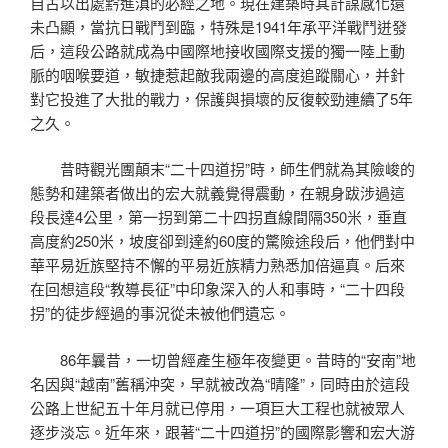
自古以出處黔進滇的必經之地。現在建築時其計謀感化還
未凸顯，當抗日戰鬥到臨，特殊是1941年承平洋戰鬥迸發
后，這段公路就成為中國際地接收國際支援的獨一陸上動
脈的咽喉要道，敏捷惹起敵我兩邊的高度追蹤關心，并針
對它投進了大批的戰力，保護與損壞的反復較勁連續了5年
之久。
昔時觀光團顛末“二十四道拐”時，師生們就為其險峻的
態勢和建築者做出的宏大就義覺得震動，在親身跋涉過這
段長達4公里，第一拐到第二十四拐直線間隔350米，垂直
高度約250米，坡度卻到達約60度的驚險途段后，他們對中
華平易近族堅持不懈的平易近族精力熟悉加倍逼真。后來
在回想這段“教導長征”中印象深入的人和事時，“二十四段
拐”的徒步經過的事況從未被他們遺忘。
86年曩昔，一切曾經產生極年夜變更。昔時的“安南”地
名因與“越南”舊稱沖突，早就被改為“晴隆”，同時由於這段
公路上世紀五十年月就已停用，一項巨大工程也就被眾人
逐步淡忘。近年來，跟著“二十四道拐”的國際影響和宏大游