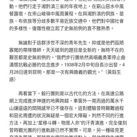
動。他們行走于湘黔滇三省的年夜地上，在窮山惡水中風
餐露宿，在崇山峻嶺中風雨兼程。在與湘黔滇的侗族、苗
族、布依族等分歧多數平易近族交通中，他們對中國社會
的多樣性、復雜性樹立起了史無前例的直不雅熟悉。
無論對于這群涉世不深的青年先生，抑或是他們孤陋
寡聞的帶隊導師，天天碰到的題目是全新的，無時不在的
艱苦都是史無前例的。“我們步行團依然高唱義勇軍停止曲
滿懷抗戰必勝的信念進步，1938年2月中旬自長沙出發，4
月28日達到昆明。那是一次有興趣義的觀光。”（黃鈺生
語）
再看當下，毅行團則是以古代化的方法，在高速公路
網上完成進步神速的地輿跨越，車窗外一晃而過的萬水千
山讓遠遠的間隔感早已不復存在，這對體驗昔時艱難過程
和惡劣周遭的狀況無疑是一個宏大障礙。判然不同的行進
方法，再加上“星移斗轉、物是人非”的汗青演進，完全復刻
昔時觀光團的行進軌跡已然不實際。可是，另一種碰見更