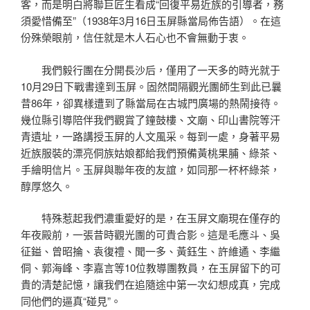
客，而是明白將聯巨匠生看成“回復平易近族的引導者，務
須愛惜備至”（1938年3月16日玉屏縣當局佈告語）。在這
份殊榮眼前，信任就是木人石心也不會無動于衷。
我們毅行團在分開長沙后，僅用了一天多的時光就于
10月29日下戰書達到玉屏。固然間隔觀光團師生到此已曩
昔86年，卻異樣遭到了縣當局在古城門廣場的熱鬧接待。
幾位縣引導陪伴我們觀賞了鐘鼓樓、文廟、印山書院等汗
青遺址，一路講授玉屏的人文風采。每到一處，身著平易
近族服裝的漂亮侗族姑娘都給我們預備黃桃果脯、綠茶、
手繪明信片。玉屏與聯年夜的友誼，如同那一杯杯綠茶，
醇厚悠久。
特殊惹起我們濃重愛好的是，在玉屏文廟現在僅存的
年夜殿前，一張昔時觀光團的可貴合影。這是毛應斗、吳
征鎰、曾昭掄、袁復禮、聞一多、黃鈺生、許維遹、李繼
侗、郭海峰、李嘉言等10位教導團教員，在玉屏留下的可
貴的清楚記憶，讓我們在追隨途中第一次幻想成真，完成
同他們的逼真“碰見”。