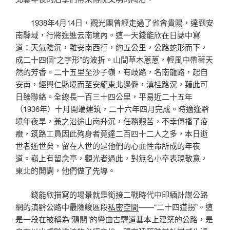
1938年4月14日，觀光團曾經走過了省會貴陽，達到安
南縣域，行將進進云南境內。這一天錢能欣在日誌中寫
道：天氣陰沉，離安南西行，約五公里，公路蛇形而下，
成二十四個“之字形”的波折。山間草木蔥蔥，輕風中帶著天
然的芳香。二十五里至沙子嶺，有歧路，名南龍路，起自
安南，經興仁縣境而至安龍東北邊僻，滇桂路況，藉此可
日臻聯絡。全線長一百三十四公里，平易近二十五年
（1936年）十月開端建筑，二十六年四月完成。時適逢黔
境年夜旱，兼之沿途山崗升沉，任務艱苦，不幸傳播了疫
癥，筑路工員因此殉身者竟達二百四十二人之多，本日逝
世者逝世矣，留在人世的是他們的心血性命所成的年夜
道。嶺上有留念亭，觀光者過此，對無名小卒表現敬意，
東北的開闢，他們做了先導。
錢能欣描寫的場景就是銜接二戰時代中印緬計謀公路
網的滇黔公路中最險峻區段
私密空間
——“二十四道拐”。這
是一段在被稱為“鴉關”的彎曲古驛道基本上建築的公路，是