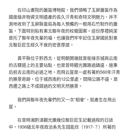
在印山書院的簫笛博物館，我們領略了玉屏簫笛作為
國度級非物資文明遺產的長久汗青和奇特文明魅力，并不
測地收到了玉屏縣當局為每人預備的一根用石竹制作的簫
笛，下面特別貼有東北聯年夜的校徽圖案。這份厚禮純潔
是托了聯年夜先輩的福，也讓我們牢牢記住玉屏國民對東
北聯巨匠生經久不衰的密意厚誼。
黃平縣位于黔西北，從明朝開端就是銜接京城與云南
的古驛道上的主要站點，也是昔時觀光團路過鎮遠、施秉
后前去云南的必過之地。而飛云崖是一處有著約560年汗青
的勝景奇跡，位于城西南約12公里處，間隔公路不遠，是
西遷之路上不成錯過的文明天然勝景。
我們與聯年夜先輩們的又一次“相會”，就產生在飛云
崖。
在昔時湘黔滇觀光團幾位聯巨匠生記載過程的日誌
中，1936級北年夜政治系先生錢能欣（1917-？）所著的