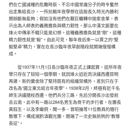
們在亡國滅種的危難時辰，不忘中國常識分子的時令奮然
出走集結長沙，一所抗戰年夜學想在這般長久時光內勝利
開辦斷無能夠；假如沒有他們在艱巨輾轉中拋家舍業，表
示出為人師表的義務擔負與精力韌性，那么中漢文脈要在
烽火中傳承不輟只能是幻想。這種義務擔負就是“剛”，這種
精力韌性就是“毅”。由此可見，聯年夜后來一以貫之的“堅
毅堅卓”精力，實在在長沙臨年夜草創階段就開端慢慢構
成。
從1937年11月1日長沙臨年夜正式上課起算，這所年夜
學只存在了短短一個學期，就因烽火迫近而決議西遷昆明
再建，新的黌舍除了堅持既有的組織架構外，差別只在于
改名為“國立東北結合年夜學”。1938年2月，終極有近千名
師生決議隨校西遷，他們兵分三路，先后分開長沙出發前
去云南，此中有一路以284名男生為骨干的步行者，在團長
黃鈺生，以及李繼侗、聞一多、曾昭掄等11位教員的隨行
教導下，構成湘黔滇觀光團，開端了一次史無前例的“教導
長征”。