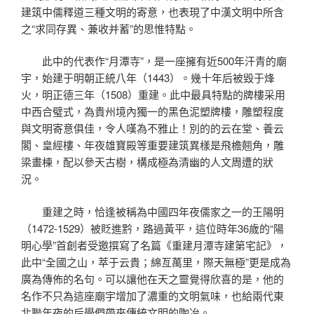
建筑中儒釋道三種文明的寄意，也表現了中漢文明中所含
之“求同存異、兼收并蓄”的思惟特點。
此中的代表作“月潭寺”，是一座擁有近500年汗青的廟
宇，始建于明朝正統八年（1443）。幾十年后被毀于烽
火，明正德三年（1508）重建。此中最具特點的牌樓采用
中西合璧式，為貴州境內獨一的黑色泥塑牌樓，雕塑程度
與文明寄意俱佳，令人嘆為不雅止！別的的云在堂、養云
閣、皇經樓、年夜雄寶殿等重要建筑異樣是飛檐翹角，雕
梁畫棟，配以參天古樹，構成極為清幽的人文周遭的狀
況。
重建之時，恰逢被稱為中國四年夜儒家之一的王陽明
（1472-1529）被貶進黔，路過黃平，這位時年36歲的“陽
明心學”首創者受邀撰寫了名篇《重建月潭寺建第宅記》，
此中“全國之山，萃于云貴；綿亙萬里，際天無極”更是成為
廣為傳佈的名句。可以讓他在天之靈覺得欣喜的是，他的
名作不只為這座廟宇增加了濃重的文明氣味，也給兩代東
北聯年夜的后學們帶來傳統文明的陶冶。