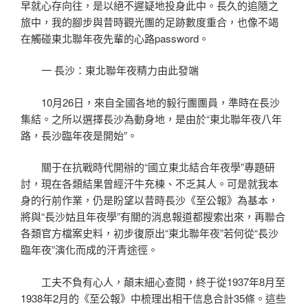
早就心存向往，是以絕不遲疑地投身此中。長久的追隨之
旅中，我的腳步與昔時觀光團的足跡數度重合，也像不竭
在觸碰東北聯年夜先輩的心路password。
一 長沙：東北聯年夜精力由此發端
10月26日，來自全國各地的毅行團團員，準時在長沙
集結。之所以選擇長沙為動身地，是由於“東北聯年夜八年
路，長沙臨年夜是開始”。
關于在抗戰時代開辦的“國立東北結合年夜學”專題研
討，現在各類結果曾經汗牛充棟、不乏其人。可是就我本
身的行前作業，仍是盼望以昔時長沙《至公報》為基本，
將與“長沙姑且年夜學”有關的消息報道都搜索出來，再聯合
各類官方檔案史料，初步復原出“東北聯年夜”若何從“長沙
臨年夜”演化而成的汗青途徑。
工夫不負有心人，顛末細心查閱，終于從1937年8月至
1938年2月的《至公報》中梳理出相干信息合計35條。這些