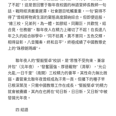
了不起”！這是曾回響于聯年夜校園的林語堂師長教師一句
話。戰時經濟嚴重遲滯，社會題目牴觸重重，一句“窮得不
得了”曾經將物資生涯的窘態高度歸納綜合。但即便這般，
“維三校，兄弟列，為一體，如膠結。同艱巨，共歡悅，結
合竟，任務徹”，聯年夜人在精力上確切了不起！在長達八
年之久的結合辦學中，“同不妨異，異不害同，五色交輝，
相得益彰，八音獨奏，終和且平”，終極成績了中國教導史
上的“珠穆朗瑪峰”。
聯年夜人的“堅毅堅卓”校訓，是“思惟不受拘束、兼容
并包”（北年夜），“發奮圖強、厚德載物”（清華），“允公
允能,一日千里”（南開）三校精力的薈萃，其性命力無比微
弱。盡管東北聯年夜曾經成為汗青一頁，但播下的種子早
已根深葉茂，只需中國教導工作在成長，“堅毅堅卓”的精力
就會被賡續，其內在也將在“茍日新，日日新，又日新”中被
發揚光年夜。
四 結語