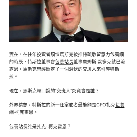
實在，在往年投資者煩惱馬斯克被推特疏散留意力
包養網
的時辰，特斯拉董事會
包養站長
董事詹姆斯·默多克就已流
露過，馬斯克曾經斷定了一個潛伏的交班人來引導特斯
拉。
現在，馬斯克親口說的“交班人”究竟會是誰？
外界猜想，特斯拉的新一任掌舵者最能夠是CFO扎克
包養
網
·柯克霍恩。
包養站長
誰是扎克· 柯克霍恩？