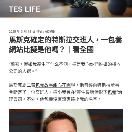
跳
TES LIFE
至
主
要
內
發
2025 年 3 月 15 日
作者:
ADMIN
佈
馬斯克確定的特斯拉交班人，一包養
容
於
網站比擬是他嗎？丨看全國
“聽著，假如我產生了什么不測，這是我向你們推舉的接收
公司的人選。”
馬斯克周二表
包養故事
甜心花園
現，他曾經向特斯拉董事
會斷定了一位交班人，這小我會在“產生最壞情形下
包養
”治
理公司。不外，他
包養
沒有流露這小我的名字。