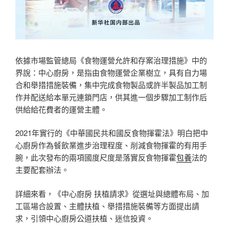
依據市場監管總局《食物運營允許和存案治理措施》中的
界說：中心廚房，是指由食物運營企業樹立，具有自力場
合和舉措措施裝備，集中完成食物製品或許半製品加工制
作并配送給本單元連鎖門店，供其進一個步驟加工制作后
供給給花費者的運營主體。
2021年實行的《中華國民共和國反食物揮霍法》明白把中
心廚房作為餐飲業進步治理程度、削減食物揮霍的有用手
腕，此次發布的兩項國度尺度是落實反食物揮霍
包養
法的
主要配套辦法。
詳細來看，《中心廚房 扶植請求》從選址與總體布局、加
工區場合設置、主體扶植、舉措措施裝備等方面提出請
求，引領中心廚房公道扶植、迷信投資。