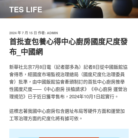
跳
TES LIFE
至
主
要
內
發
2024 年 7 月 15 日
作者:
ADMIN
佈
首批查包養心得中心廚房國度尺度發
容
於
布_中國網
新華社北京7月8日電（記者鄒多為）記者8日從中國飯館協
會得悉，經國度市場監視治理總局（國度尺度化治理委員
會）批準，由中國飯館協會牽頭制訂的首批中心廚房推舉
性國度尺度——《中心廚房 扶植請求》《中心廚房 運營治
理規范》已于近日獲零售布，2024年10月1日起實行。
這標志著我國中心廚房包含選址布局等硬件方面和運營加
工等治理方面的尺度化將有據可依。