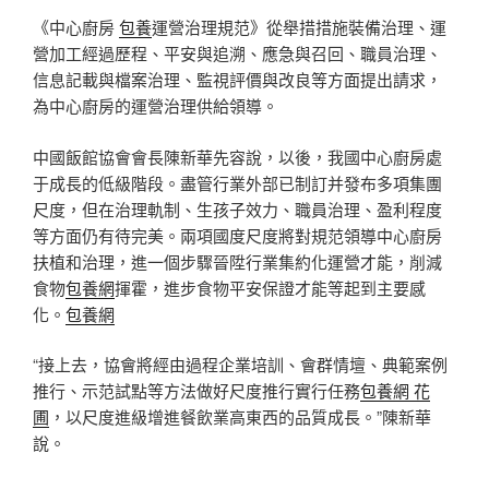
《中心廚房
包養
運營治理規范》從舉措措施裝備治理、運
營加工經過歷程、平安與追溯、應急與召回、職員治理、
信息記載與檔案治理、監視評價與改良等方面提出請求，
為中心廚房的運營治理供給領導。
中國飯館協會會長陳新華先容說，以後，我國中心廚房處
于成長的低級階段。盡管行業外部已制訂并發布多項集團
尺度，但在治理軌制、生孩子效力、職員治理、盈利程度
等方面仍有待完美。兩項國度尺度將對規范領導中心廚房
扶植和治理，進一個步驟晉陞行業集約化運營才能，削減
食物
包養網
揮霍，進步食物平安保證才能等起到主要感
化。
包養網
“接上去，協會將經由過程企業培訓、會群情壇、典範案例
推行、示范試點等方法做好尺度推行實行任務
包養網 花
圃
，以尺度進級增進餐飲業高東西的品質成長。”陳新華
說。