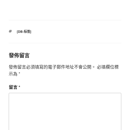
標
[DB:标签]
籤
發佈留言
發佈留言必須填寫的電子郵件地址不會公開。
必填欄位標
示為
*
留言
*