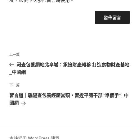
文
上
上一篇
章
一
河查包養網站北阜城：承接財產轉移 打造食物財產基地
導
篇
_中國網
覽
文
章
下
下一篇
一
習言道｜驕陽查包養經歷當頭，習近平讓干部“舉個手”_中
篇
國網
文
章
本站採用 WordPress 建置