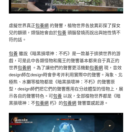
虛擬世界真正
包養網
的聲響，植物世界各放異彩探了探女
兒的額頭，煩惱她會由於
包養
頭腦發燒而說出與她性情不
符的話。
包養
雖說《暗黑損壞神：不朽》是一款基于排擠世界的游
戲，可是此中各類怪物和魔王的聲響基本都來自于真正的
世界
包養網
。為了讓他們的聲響更活機動
包養網
現，音效
design師在design時會參考并利用實際中的聲響。海象、北
極熊、水獺等植物都是《暗黑損壞神：不朽》的聲響原
型，design師們把它們的聲響應用在分歧體型的怪物上，展
示各自的聲響特色。可
包養
以說，全部植物世界都是《暗
黑損壞神：不
包養網
朽》的
包養網
聲響靈感起源。