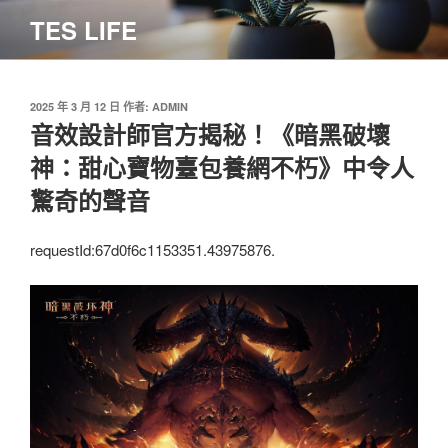
跳
TES LIFE
至
主
要
內
發
2025 年 3 月 12 日
作者:
ADMIN
佈
音效設計師官方揭秘！《暗黑破壞
容
於
神：甜心寶物臺包養網不朽》中令人
驚奇的聲音
requestId:67d0f6c1153351.43975876.