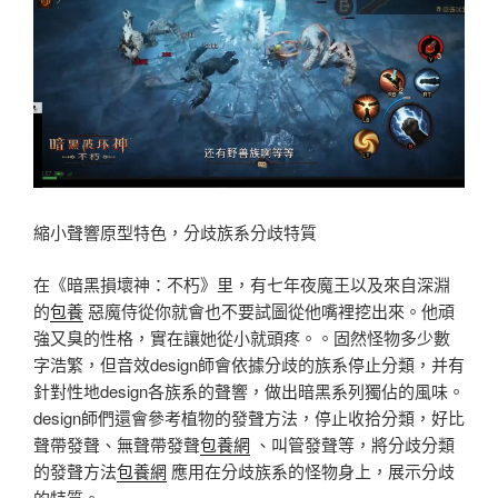
縮小聲響原型特色，分歧族系分歧特質
在《暗黑損壞神：不朽》里，有七年夜魔王以及來自深淵
的
包養
惡魔侍從你就會也不要試圖從他嘴裡挖出來。他頑
強又臭的性格，實在讓她從小就頭疼。。固然怪物多少數
字浩繁，但音效design師會依據分歧的族系停止分類，并有
針對性地design各族系的聲響，做出暗黑系列獨佔的風味。
design師們還會參考植物的發聲方法，停止收拾分類，好比
聲帶發聲、無聲帶發聲
包養網
、叫管發聲等，將分歧分類
的發聲方法
包養網
應用在分歧族系的怪物身上，展示分歧
的特質。