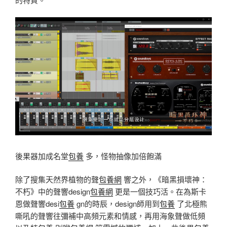
後果器加成名堂
包養
多，怪物抽像加倍飽滿
除了搜集天然界植物的聲
包養網
響之外，《暗黑損壞神：
不朽》中的聲響design
包養網
更是一個技巧活。在為斯卡
恩做聲響desi
包養
gn的時辰，design師用到
包養
了北極熊
嘶吼的聲響往彌補中高頻元素和情感，再用海象聲做低頻