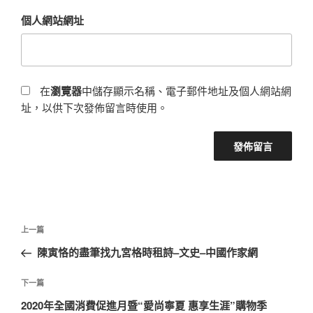
個人網站網址
在
瀏覽器
中儲存顯示名稱、電子郵件地址及個人網站網
址，以供下次發佈留言時使用。
文
上
上一篇
章
一
陳寅恪的盡筆找九宮格時租詩–文史–中國作家網
導
篇
覽
文
下
下一篇
章
一
2020年全國消費促進月暨“愛尚寧夏 惠享生涯”購物季