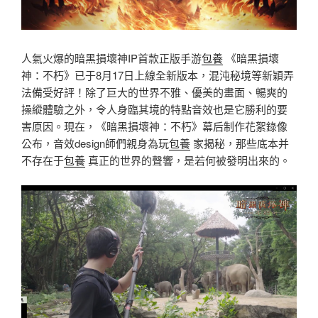
人氣火爆的暗黑損壞神IP首款正版手游
包養
《暗黑損壞
神：不朽》已于8月17日上線全新版本，混沌秘境等新穎弄
法備受好評！除了巨大的世界不雅、優美的畫面、暢爽的
操縱體驗之外，令人身臨其境的特點音效也是它勝利的要
害原因。現在，《暗黑損壞神：不朽》幕后制作花絮錄像
公布，音效design師們親身為玩
包養
家揭秘，那些底本并
不存在于
包養
真正的世界的聲響，是若何被發明出來的。