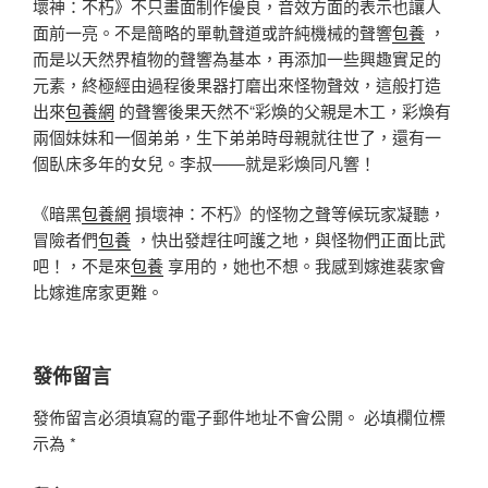
壞神：不朽》不只畫面制作優良，音效方面的表示也讓人
面前一亮。不是簡略的單軌聲道或許純機械的聲響
包養
，
而是以天然界植物的聲響為基本，再添加一些興趣實足的
元素，終極經由過程後果器打磨出來怪物聲效，這般打造
出來
包養網
的聲響後果天然不“彩煥的父親是木工，彩煥有
兩個妹妹和一個弟弟，生下弟弟時母親就往世了，還有一
個臥床多年的女兒。李叔——就是彩煥同凡響！
《暗黑
包養網
損壞神：不朽》的怪物之聲等候玩家凝聽，
冒險者們
包養
，快出發趕往呵護之地，與怪物們正面比武
吧！，不是來
包養
享用的，她也不想。我感到嫁進裴家會
比嫁進席家更難。
發佈留言
發佈留言必須填寫的電子郵件地址不會公開。
必填欄位標
示為
*