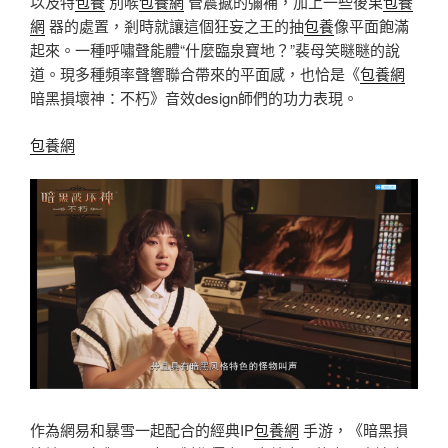
以及特
包養
別喉
包養網
管震撼的彌補，加上一些後果
包養
網
器的處置，剎時就讓這個狂妄之王的抽
包養
像平面飽滿
起來。一種呼嘯聲能體“什麼臨泉寶地？”裴母笑瞇瞇的說
道。現多種頻率聲響聯合帶來的平面感，也恰是《
包養網
暗黑損壞神：不朽》音效design師們的功力表現。
包養網
作為網易和暴雪一起配合的經典IP
包養網
手游，《暗黑損