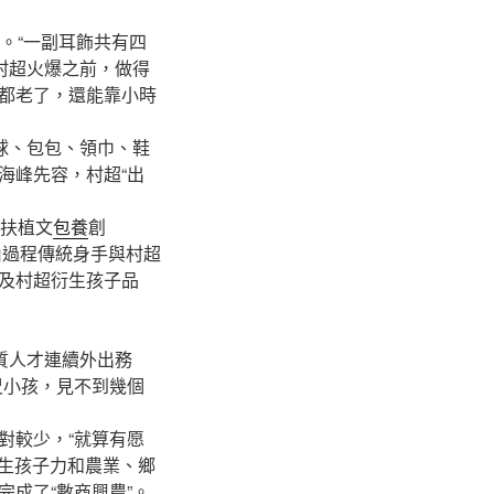
。“一副耳飾共有四
村超火爆之前，做得
都老了，還能靠小時
球、包包、領巾、鞋
海峰先容，村超“出
扶植文
包養
創
由過程傳統身手與村超
及村超衍生孩子品
質人才連續外出務
叟小孩，見不到幾個
較少，“就算有愿
質生孩子力和農業、鄉
成了“數商興農”。