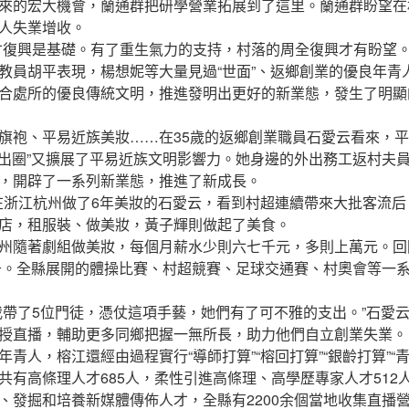
的宏大機會，蘭通群把研學營業拓展到了這里。蘭通群盼望在
人失業增收。
興是基礎。有了重生氣力的支持，村落的周全復興才有盼望。
教員胡平表現，楊想妮等大量見過“世面”、返鄉創業的優良年青
合處所的優良傳統文明，推進發明出更好的新業態，發生了明顯
袍、平易近族美妝……在35歲的返鄉創業職員石愛云看來，平
的“出圈”又擴展了平易近族文明影響力。她身邊的外出務工返村夫
，開辟了一系列新業態，推進了新成長。
在浙江杭州做了6年美妝的石愛云，看到村超連續帶來大批客流
店，租服裝、做美妝，黃子輝則做起了美食。
隨著劇組做美妝，每個月薪水少則六七千元，多則上萬元。回
升。全縣展開的體操比賽、村超競賽、足球交通賽、村奧會等一
了5位門徒，憑仗這項手藝，她們有了可不雅的支出。”石愛
授直播，輔助更多同鄉把握一無所長，助力他們自立創業失業。
人，榕江還經由過程實行“導師打算”“榕回打算”“銀齡打算”“
共有高條理人才685人，柔性引進高條理、高學歷專家人才512人
、發掘和培養新媒體傳佈人才，全縣有2200余個當地收集直播