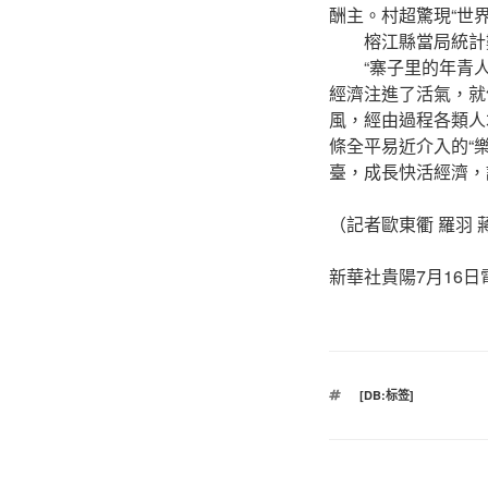
酬主。村超驚現“世
榕江縣當局統計數據
“寨子里的年青人
經濟注進了活氣，就
風，經由過程各類人
條全平易近介入的“
臺，成長快活經濟，
（記者歐東衢 羅羽 
新華社貴陽7月16日
標
[DB:标签]
籤