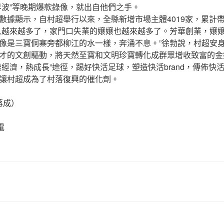
界波”等晚期爆款錄像，就出自他們之手。
顯示，自村超舉行以來，全縣新增市場主體4019家，累計帶動
越來越多了，家門口失業的嬢嬢也越來越多了。芳華創業，嬢嬢
像是三寶侗寨旁都柳江的水一樣，奔涌不息。”徐勃說，村超安
才的文創驅動，將天然至寶和文明珍寶轉化成群眾增收致富的金
樂經濟，熱成長”途徑，踢好快活足球，塑造快活brand，傳佈快
讓村超成為了村落復興的催化劑。
蔣成）
電