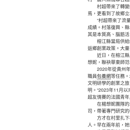
村超帶來了轉變的
焉，更看到了故鄉立
“村超帶來了流量，
成績。村落復興、縣
其是本質高、腦筋活
榕江縣當局供給的數
返鄉創業政策。大量
近日，在榕江縣虔誠
想妮，聯袂華東師范
2020年從貴州年
職員
包養網
等任務。
文明研學的創業之旅
明。“2023年1
超友情賽的法國青年
在楊想妮團隊的示
司，帶著專門研究的
方才在村里扎下根的
人。早在兩年前，她