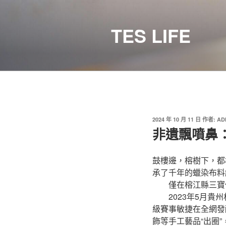
跳
至
TES LIFE
主
要
內
容
發
2024 年 10 月 11 日
作者:
AD
佈
非遺飄噴鼻
於
鼓樓邊，榕樹下，都
承了千年的蠟染布料
僅在榕江縣三寶侗
2023年5月貴州
級賽事敏捷在全網發
飾等手工藝品“出圈