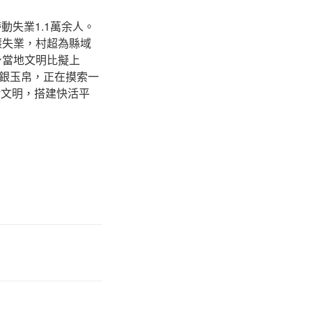
失業1.1萬余人。
失業，村超為縣域
身當地文明比擬上
銀玉帛，正在摸索一
活文明，搭建快活平