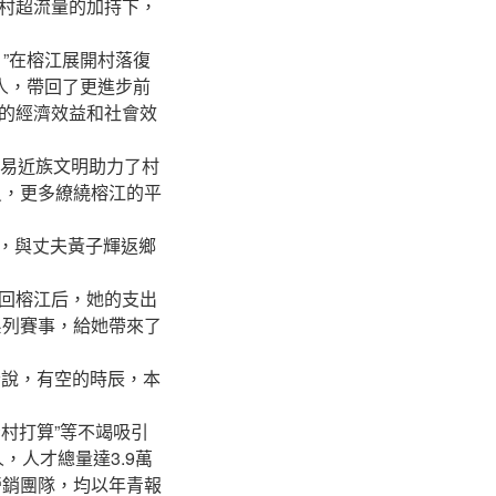
村超流量的加持下，
”在榕江展開村落復
人，帶回了更進步前
的經濟效益和社會效
易近族文明助力了村
員，更多繚繞榕江的平
后，與丈夫黃子輝返鄉
回榕江后，她的支出
系列賽事，給她帶來了
云說，有空的時辰，本
青村打算”等不竭吸引
，人才總量達3.9萬
營銷團隊，均以年青報