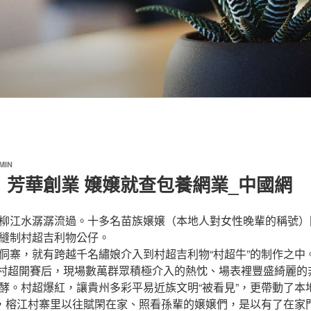
MIN
：芳華創業 嬢嬢就查包養網業_中國網
柳江水潺潺流過。十多名苗族嬢嬢（本地人對女性晚輩的稱號）
縫制村超吉利物公仔。
寨，就有跨越千名繡娘介入到村超吉利物“村超牛”的制作之中
村超開賽后，現場數萬群眾積極介入的熱忱、場表裡豐盛綺麗的
酵。村超爆紅，讓貴州多彩平易近族文明“被看見”，更帶動了本
”，榕江村寨里以往賦閑在家、照看孫輩的嬢嬢們，是以有了在家