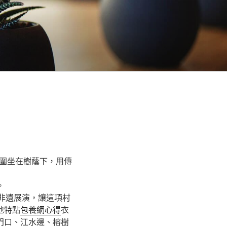
圍坐在樹蔭下，用傳
。
非遺展演，讓這項村
地特點
包養網心得
衣
門口、江水邊、榕樹