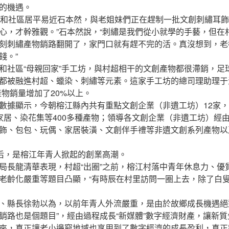
的機遇。
社區居平易近石本然，與老姐妹們正在趕制一批文創刺繡耳飾
心，才幹雅觀。”石本然說，“刺繡是我們從小就學的手藝，但在
刻刺繡產物銷路翻開了，家門口就有趕不完的活。真沒想到，老
錢。”
區“母親回家”手工坊，與村超相干的文創產物都很滯銷，足
都被融進村超、蠟染、刺繡等元素。這家手工坊的總司理助理于
產物銷量增加了20%以上。
據顯示，今朝榕江縣內共有重點文創企業（非遺工坊）12家，
藍染家居、染花集等400多種產物；領導各文創企業（非遺工坊）經
飾、包包、玩偶、家居裝潢、文創伴手禮等非遺文創系列產物以
后，是榕江年青人掀起的創業高潮。
長龍清華表現，村超“出圈”之前，榕江村落中青年休息力、優
老齡化嚴重等題目凸顯，“有時辰在村里訪問一圈上去，除了白
縣長徐勃以為，以前年青人外流嚴重，是由於故鄉成長機遇絕對
銷路也是個題目”，經由過程成長“新媒體”數字經濟財產，讓新
來，真正讓老小邊窮地域也享用到了數字經濟的成長盈利，真正完