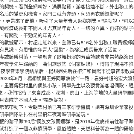
契機。看到全網叫好、滿屏點贊，游客接連不斷，外出務工的
名后的變更和機會。家門口就有奔頭，何須再衣錦還鄉呢？
更帶來了商機，吸引了大量年青人返鄉創業。”徐勃說，“可以
域經濟成長離不開人才尤其是年青人。一切的立異、再好的點子
、有闖勁、干勁足的年青人。”
據顯示，村超走紅以來，全縣已有816名外出務工職員返鄉創
有見識、有思惟的年青人“回巢”，為榕江成長帶來了活氣。
鎮樂村落，一場融會了歌舞扮演的芳華詩歌會非常熱絡演出。“
年夜學先生歸納的一曲侗族歌謠《侗家姑娘》，博得了現場不雅
夜學音樂學院結業后，楊想妮先后在榕江和貴陽市從事音樂教
2023年9月，楊想妮與王婷同等齡伙伴一路，看好村超的宏大
，重要傳授村里的侗族小孩、研學先生以及觀賞游客唱侗歌，體
1月以來，我們招待了來自成都、深圳、佛山、上海等地的大量研學
月表隊等本國人士。”楊想妮說。
范帶動下，今朝樂村落已有三家研學機構，還有深圳企業家投
研學團隊駐扎在村里搞年夜灣區研學游玩。
黎平縣“90后”侗族女孩蘭通群，是2019年從廣州前往黎平
就打造了一個以非遺研學、風俗體驗、天然科普等為一體的研旅br