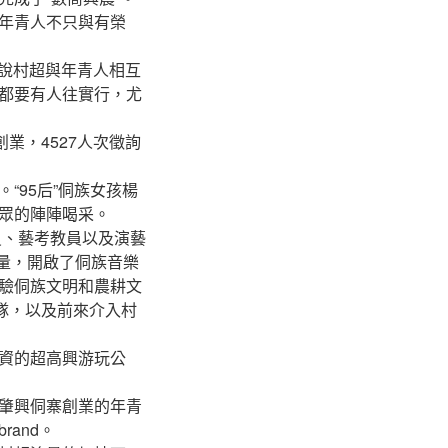
年青人不只與有榮
說村超與年青人相互
都要有人往實行，尤
業，4527人次徵詢
95后”侗族女孩楊
眾的陣陣喝采。
員、藝考教員以及演藝
流量，開啟了侗族音樂
驗侗族文明和農耕文
團隊，以及前來介入村
資的超高興游玩公
縣肇興侗寨創業的年青
and。