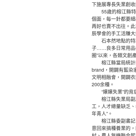
下施展專長失業創收
55歲的榕江縣特和
個面，每一針都要細
再好也賣不出往。此
辰學會的手工活賺大
石本然地點的特和社
子……良多日常用品
圈”以來，各類文創
榕江縣當局統計數
brand，開闢有
文明相融會，開闢衣
200余種。
“嬢嬢失業”的背
榕江縣失業局副局
工，人才總量缺乏、
年青人”。
榕江縣委副書記、
意回來搞種養業的，
村、農人無機聯合起