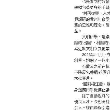
也是看到村超帶來
率領
包養
更多的手藝
“村落復興，人才復
興調研的貴州年夜學
輩的思惟和理念，聯
益。
文明研學、蠟染旗
超的“出圈”，村超
易近族文明立異創業
2023年11月，
創業。她開了一個小
石愛云之前在杭州
不降反
包養網 花圃
大批客戶。
“回到榕江后，我帶
身還應用手機停止講
除了自動返鄉的年青
優良人才。今朝全縣
余人。經由過程引進