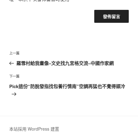
文
上
上一篇
章
一
羅雪村給我畫像–文史找九宮格交流–中國作家網
導
篇
覽
文
下
下一篇
章
一
Pick這份“防脫發指找包養行情南”空調再猛也不覺得頭冷
篇
文
章
本站採用 WordPress 建置