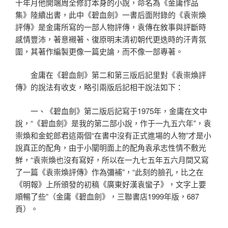
十年月他開端周全修訂本身的小說，命名為《金庸作品
集》陸續出書，此中《碧血劍》一書后面附錄的《袁崇煥
評傳》是金庸所寫的一部人物評傳，袁傳在敘事與評斷時
感情豐沛，著意襯著、復原明末清初朝代更迭時的汗青氛
圍，其著作編製更像一篇史論，而不像一部專著。
金庸在《碧血劍》第二和第三版后記里對《袁崇煥評
傳》的說法有收支，略引兩版后記相干說法如下：
一、《碧血劍》第二版后記寫于1975年，金庸在文中
說，“《碧血劍》是我的第二部小說，作于一九五六年”，袁
崇煥和金蛇郎君這兩個“在書中沒有正式進場的人物”才是小
說真正的配角，由于小闡明面上的配角袁承志性情不敷光
鮮，“袁崇煥也沒有寫好，所以在一九七五年五六月間又寫
了一篇《袁崇煥評傳》作為彌補”，“此刻的臉孔，比之在
《明報》上所頒發的初稿《廣東好漢袁蠻子》，文字上要
順暢了些”（金庸《碧血劍》，三聯書店1999年版，687
頁）。