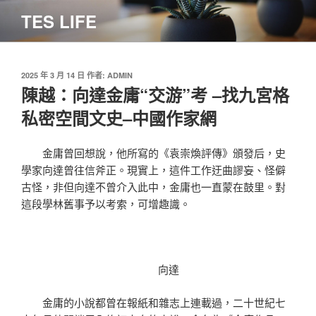
跳
TES LIFE
至
主
要
內
發
2025 年 3 月 14 日
作者:
ADMIN
佈
陳越：向達金庸“交游”考 –找九宮格
容
於
私密空間文史–中國作家網
金庸曾回想說，他所寫的《袁崇煥評傳》頒發后，史
學家向達曾往信斧正。現實上，這件工作迂曲謬妄、怪僻
古怪，非但向達不曾介入此中，金庸也一直蒙在鼓里。對
這段學林舊事予以考索，可增趣識。
向達
金庸的小說都曾在報紙和雜志上連載過，二十世紀七