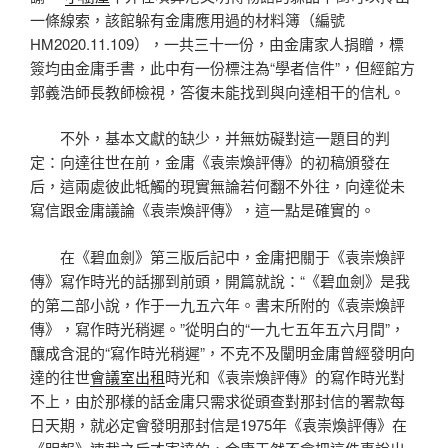
一條線索，該館躲有金庸應用過的材料簿（編號
HM2020.11.109），一共三十一份，由金庸家人捐贈，標
簽均由金庸手書，此中有一份標注為“學者信件”，但經館方
郭義浩師長教師檢視，答復未能找到與向達相干的信札。
不外，基本文獻的缺少，并無妨礙對這一題目的判
定：向達往世在前，金庸《袁崇煥評傳》的初稿頒發在
后，這兩處彼此牴觸的現實無論若何翻不外往，向達從未
寫信跟金庸議論《袁崇煥評傳》，這一點是確實的。
在《碧血劍》第三版后記中，金庸把關于《袁崇煥評
傳》寫作時光的話挪到前頭，開篇就說：“《碧血劍》是我
的第二部小說，作于一九五六年。書末所附的《袁崇煥評
傳》，寫作時光稍遲。”從明白的“一九七五年五六月間”，
釀成含混的“寫作時光稍遲”，不克不及闡明金庸曾經發明向
達的往世
會議室出租
時光和《袁崇煥評傳》的寫作時光對
不上，由於那樣的話金庸只需求從頭查對那封信的署款每
日天期，就必定會發明那封信是1975年《袁崇煥評傳》在