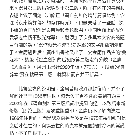
《明報》連載之后才寄達的，金庸天然不會把這件事說出
來。況且第三版后記絕對于第二版，除了在內在的事務和
表述上做了調劑（如修正《碧血劍》的增訂篇幅比例，含
混《袁崇煥評傳》的寫作時光），也刪失落了一些話（如
小說的真正配角是袁崇煥和金蛇郎君，小闡明面上的配角
袁承志性情不敷光鮮等），還添加了良多與本文會商的題
目有關的話，“寫作時光稍遲”只是純潔的文字細節調劑罷
了。金庸過世后，廣州出書社又出了一套金庸作品集的“典
躲本”，該版《碧血劍》的后記跟第二版沒有分歧（金庸
《碧血劍》，廣州出書社2020年版，779頁），所謂的“典
躲本”實在就是第二版，就資料而言并不新異。
比擬公道的說明是，金庸昔時收到那封信時，并不了
解向達已于1966年往世，時光久了更不會心識到有題目，
2002年在《碧血劍》第三版后記中提到向達，以致后來新
修版（即第三版）屢次重版重印，金庸仍不了解向達是
1966年往世的，而是認為向達至多是在1975年寄出那封信
之后才往世的，向達去世的時光本就是個絕對冷清的常識
點，不了解很正常。