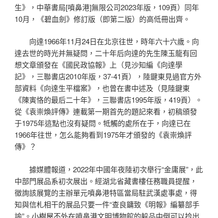
生》，中華書局[噴鼻港]無限公司2023年版，109頁）同年
10月，《碧血劍》修訂版（即第二版）的高低冊出齊。
向達1966年11月24日在北京往世，時年六十六歲。向
達去世的時光并無疑問，二十年后向達的先生陳玉龍有回
想文章頒發在《國民政協報》上（見沙知編《向達學
記》，三聯書店2010年版，37-41頁），陸鍵東見過官方外
部資料《向達生平檔案》，也曾在書中述及（見陸鍵東
《陳寅恪的最后二十年》，三聯書店1995年版，419頁）。
從《袁崇煥評傳》連載第一期首先的題記來看，初稿頒發
于1975年這點也沒有疑問。牴觸的處所在于，向達已在
1966年往世，怎么能夠看到1975年才頒發的《袁崇煥評
傳》？
據媒體報道，2022年中國年夜陸初次舉行“金庸展”，此
中部門展品系初次展出。經湖北省藏書樓任務職員提醒，
徵詢該展覽的主辦單元噴鼻港特區當局駐武漢處事處，得
知與信札相干的展品只要一件“查良鏞致《明報》編纂部手
諭”。
小樹屋
不外在噴鼻港文明博物館的躲品中倒可以拎出