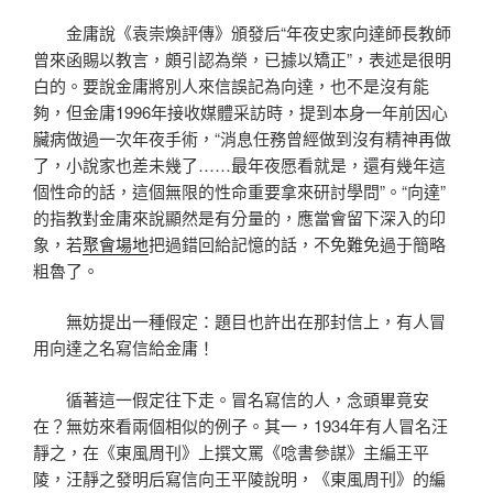
金庸說《袁崇煥評傳》頒發后“年夜史家向達師長教師
曾來函賜以教言，頗引認為榮，已據以矯正”，表述是很明
白的。要說金庸將別人來信誤記為向達，也不是沒有能
夠，但金庸1996年接收媒體采訪時，提到本身一年前因心
臟病做過一次年夜手術，“消息任務曾經做到沒有精神再做
了，小說家也差未幾了……最年夜愿看就是，還有幾年這
個性命的話，這個無限的性命重要拿來研討學問”。“向達”
的指教對金庸來說顯然是有分量的，應當會留下深入的印
象，若
聚會場地
把過錯回給記憶的話，不免難免過于簡略
粗魯了。
無妨提出一種假定：題目也許出在那封信上，有人冒
用向達之名寫信給金庸！
循著這一假定往下走。冒名寫信的人，念頭畢竟安
在？無妨來看兩個相似的例子。其一，1934年有人冒名汪
靜之，在《東風周刊》上撰文罵《唸書參謀》主編王平
陵，汪靜之發明后寫信向王平陵說明，《東風周刊》的編