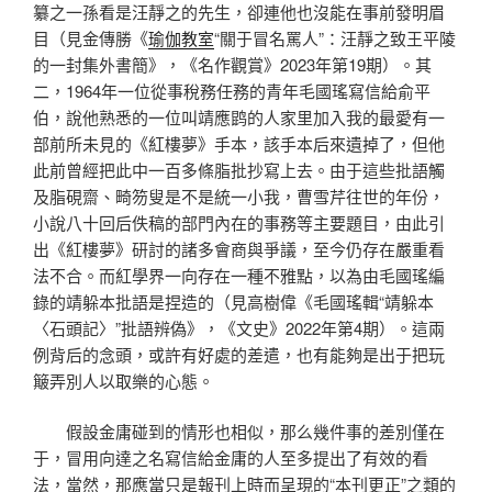
纂之一孫看是汪靜之的先生，卻連他也沒能在事前發明眉
目（見金傳勝《
瑜伽教室
“關于冒名罵人”：汪靜之致王平陵
的一封集外書簡》，《名作觀賞》2023年第19期）。其
二，1964年一位從事稅務任務的青年毛國瑤寫信給俞平
伯，說他熟悉的一位叫靖應鹍的人家里加入我的最愛有一
部前所未見的《紅樓夢》手本，該手本后來遺掉了，但他
此前曾經把此中一百多條脂批抄寫上去。由于這些批語觸
及脂硯齋、畸笏叟是不是統一小我，曹雪芹往世的年份，
小說八十回后佚稿的部門內在的事務等主要題目，由此引
出《紅樓夢》研討的諸多會商與爭議，至今仍存在嚴重看
法不合。而紅學界一向存在一種不雅點，以為由毛國瑤編
錄的靖躲本批語是捏造的（見高樹偉《毛國瑤輯“靖躲本
〈石頭記〉”批語辨偽》，《文史》2022年第4期）。這兩
例背后的念頭，或許有好處的差遣，也有能夠是出于把玩
簸弄別人以取樂的心態。
假設金庸碰到的情形也相似，那么幾件事的差別僅在
于，冒用向達之名寫信給金庸的人至多提出了有效的看
法，當然，那應當只是報刊上時而呈現的“本刊更正”之類的