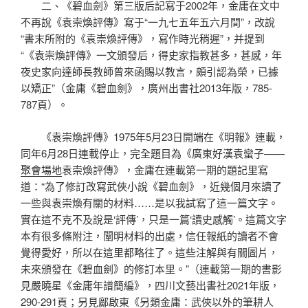
二、《碧血劍》第三版后記寫于2002年，金庸在文中
不再說《袁崇煥評傳》寫于“一九七五年五六月間”，改說
“書末所附的《袁崇煥評傳》，寫作時光稍遲”，并提到
“《袁崇煥評傳》一文頒發后，得史家指教甚多，甚感，年
夜史家向達師長教師曾來函賜以教言，頗引認為榮，已據
以矯正”（金庸《碧血劍》，廣州出書社2013年版，785-
787頁）。
《袁崇煥評傳》1975年5月23日開端在《明報》連載，
同年6月28日連載停止，完全題目為《廣東好漢袁蠻子——
聚會場地
袁崇煥評傳》，金庸在連載第一期的題記里寫
道：“為了修訂改寫武俠小說《碧血劍》，近幾個月來讀了
一些與袁崇煥有關的材料……是以我試寫了這一篇文字。
實在這不克不及說是‘評傳’，只是一篇‘讀史感觸’。這篇文字
本有很多條附注，闡明材料的出處，信任報紙的讀者不會
覺得愛好，所以在這里都略往了。這些注解與有關圖片，
未來頒發在《碧血劍》的修訂本里。”（連載第一期的書影
見嚴曉星《金庸年譜簡編》，四川文藝出書社2021年版，
290-291頁；另見鄺啟東《另類金庸：武俠以外的筆耕人