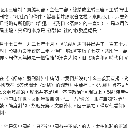
版用三審制：責編初審，主任二審，總編或主編三審。主編“守土
刊物，“凡社員的稿件，編纂者并無取舍之權，來則必用，只要
且或略有所刪除”（魯迅：《我和〈語絲〉的一直》）。是以周
屆主編，只認可本身是《語絲》社的“收發處處長”。
月十七日至一九二七年十月，《語絲》周刊共出書了一百五十六
周刊影響力最年夜的三年，僅創刊號就重版了七次，共印行一萬
佈。周作人無疑是一個復雜的汗青人物，但《新青年》時代和《
在《〈語絲〉發刊辭》中講明：“我們并沒有什么主義要宣揚，
很快就在《答伏園論〈語絲〉的體裁》中彌補：“《語絲》盡不是
什么文藝貨品的，歷來并不是規則‘不談政治’”。現實上，對那時產
、孫中山往世、女師年夜風潮、“三一八”慘案、北洋軍閥“討赤”、
談，態度對的，旗號光鮮，文風鋒利。囿于篇幅，僅以他看待japa
例。
，他是愛中國的，只不外中國有些不成才的人，太多無恥的正派