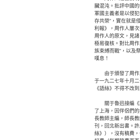
臟混沌。批評中國的弊
軍國主義者是以侵犯
存共榮”，實在就是侵
利報》，周作人屢次
周作人的原文，見諸
極易復核。對比周作人
族束縛而戰”，以及祭
嘆息！
由于頒發了周作
于一九二七年十月二
《語絲》不得不改到
關于魯迅接編《
了上海，因伴侶們的
長教師主編，師長教
刊，回北新出書。許
絲》），沒有稿費，