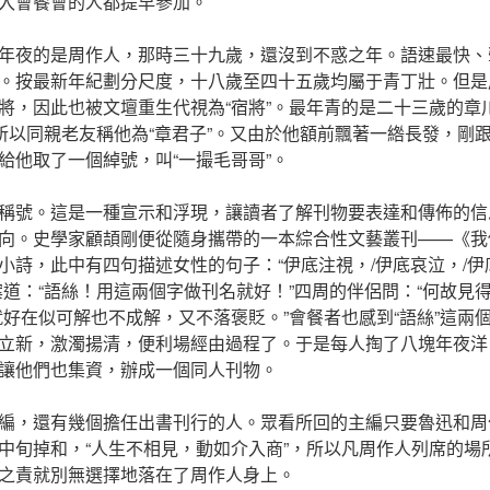
入會餐會的人都提早參加。
年夜的是周作人，那時三十九歲，還沒到不惑之年。語速最快、
。按最新年紀劃分尺度，十八歲至四十五歲均屬于青丁壯。但是
將，因此也被文壇重生代視為“宿將”。最年青的是二十三歲的章
，所以同親老友稱他為“章君子”。又由於他額前飄著一綹長發，剛
給他取了一個綽號，叫“一撮毛哥哥”。
稱號。這是一種宣示和浮現，讓讀者了解刊物要表達和傳佈的信
向。史學家顧頡剛便從隨身攜帶的一本綜合性文藝叢刊——《我
小詩，此中有四句描述女性的句子：“伊底注視，/伊底哀泣，/伊
案道：“語絲！用這兩個字做刊名就好！”四周的伴侶問：“何故見
就好在似可解也不成解，又不落褒貶。”會餐者也感到“語絲”這兩
立新，激濁揚清，便利場經由過程了。于是每人掏了八塊年夜洋
讓他們也集資，辦成一個同人刊物。
編，還有幾個擔任出書刊行的人。眾看所回的主編只要魯迅和周
中旬掉和，“人生不相見，動如介入商”，所以凡周作人列席的場
之責就別無選擇地落在了周作人身上。