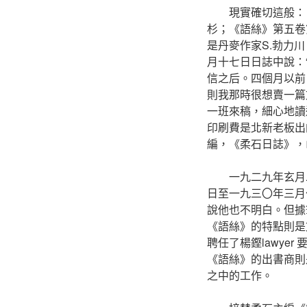
現實確切這般：
杉；《語絲》第五卷
是丹麥作家S.勃力
月十七日日誌中說：
信之后。四個月以前
則我那時很想賣一篇
一班來稿，細心地讀
印刷費是北新老板出
編，《柔石日誌》，
一九二九年玄月
日至一九三〇年三月
說他也不明白。但據
《語絲》的特點則是
聘任了楊鏗lawy
《語絲》的出書商則
之中的工作。