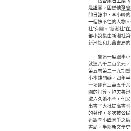
接替柔石主編《
是證實。固然他
聚會
的日誌中，李小峰的
一個抹不往的人物。
社”有關。“新潮社
部小說集由新潮社第
新潮社和北舊書局的
魯迅一度跟李小
就達八千二百余元，
第五卷第二十九期登
小本錢開辦，四年半
一項即有三萬五千余
圍的打算。拖欠魯迅
漱六久婚不孕，他又
出書了大批提高書刊
的著作，多次被公民
迅跟李小峰息爭之后
書局，半部新文學史