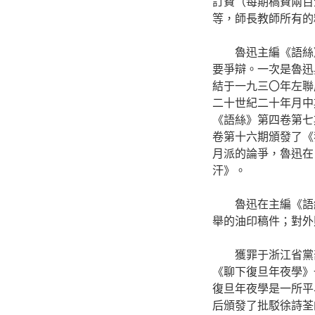
訂費（每期稿費兩百
等，師長教師所有的
魯迅主編《語絲
要爭辯。一次是魯迅
結于一九三〇年左聯
二十世紀二十年月中
《語絲》第四卷第七
卷第十六期頒發了《
月派的論爭，魯迅在
汗》。
魯迅在主編《語
舉的油印稿件；對外
獲罪于浙江省黨
《聊下復旦年夜學》
復旦年夜學是一所平
后頒發了批駁徐詩荃