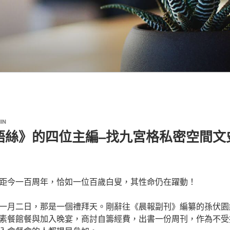
IN
語絲》的四位主編–找九宮格私密空間文
距今一百周年，恰如一位百歲白叟，其性命仍在躍動！
一月二日，那是一個禮拜天。剛辭往《晨報副刊》編纂的孫伏園
素餐館餐與加入晚宴，商討自籌經費，出書一份周刊，作為不受