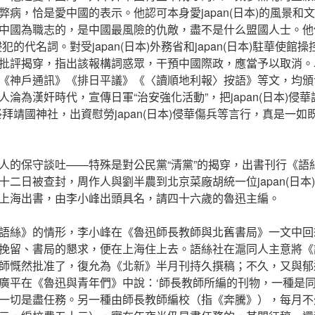
病，恰是愛中國的表示。他認可本身愛japan(日本)的風景和文明，
中國為職志的，是中國最風險的仇敵，盡不是什么盟國人士。他
犯的代名詞。對受japan(日本)外務省和japan(日本)駐華使館
批評揭穿，指出該報構詞惑眾，干預中國際政，應當予以取消。
《神戶通訊》《排日平議》《〈讀順地利報〉按語》等文，均頒
淪為漢奸時代，宣傳日軍“治安強化活動”，把japan(日本)侵
拜靖國神社，出資慰勞japan(日本)侵華傷兵等言行，真是一
人的保守談吐——特殊是對公民黨“清黨”的揭穿，出書刊行《語
十二日被查封，周作人與劉半農到北京菜廠胡統一位japan(日本
上海出書，由李小峰出頭具名，請四十六歲的魯迅主編。
語絲》的情形，李小峰在《魯迅師長教師與北舊書局》一文中回
挽留、書局的懇求，便在上海住上去。語絲社在滬同人主意將《
師慨然批准了，復允為《北新》半月刊持久撰稿；不久，又與郁
廣平在《魯迅與青年們》中說：‘師長教師所編的刊物，一種是
一切是盡任務。另一種由師長教師編校（指《奔騰》），每月不