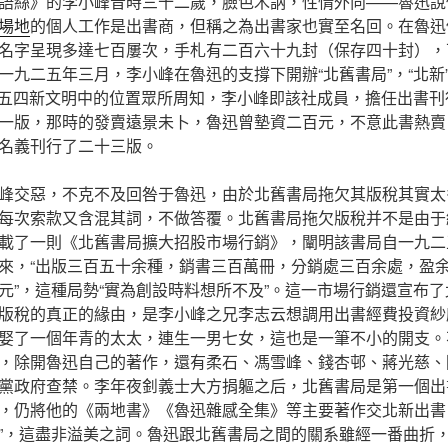
語絲》的李小峰昔時三十二歲，臉色木訥，性情外向——魯迅說他
場地
的個人工作是出書商，但稱之為出書家也實至名回。在魯迅
名字呈現多達七百屢次，手札有二百六十九封（保存四十封），
一九二五年三月，李小峰在魯迅的支撐下開辦“北舊書局”，“北新
”在五四新文明中的位置眾所周知，李小峰即該社成員，擔任出書
一版，那時的發賣遠景未卜，魯迅曾墊資二百元，不意此書熱賣
名義刊行了二十三版。
峰交惡，不克不及回咎于魯迅，由於北舊書局拖欠其版稅其實太
每次索款又含混其詞，不做答覆。北舊書局拖欠版稅并不是由于
載了一則《北舊書局擴大招股市場行銷》，闡明該書局自一九二
來，“出版三百五十余種，銷書三百萬冊，分銷處三百余處，盈
元”，這種局勢“實為創設時料想所不及”。這一市場行銷還宣布
版稅的真正的緣由，是李小峰之兄李志云想調用出書經費投資紗
娶了一個年青的太太，連生一男七女，這也是一筆不小的開支。
，除開魯迅自己的著作，還有柔石、馮雪峰、錢杏邨、蔣光慈、
黨政府查禁。李年夜釗義士大方捐軀之后，北舊書局是第一個出
，仍將他的《兩地書》《魯迅雜感全集》等主要著作交北新出書
”，這盡非溢美之詞。魯迅跟北舊書局之間的關系雖經一番曲折