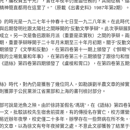
元，編校費五十元），實在年夜半仍是盡任務的，其間征稿、還
精神簡直都用在這里了。”（原載《出書史料》1987年第2期）。
》的時光是一九二七年十仲春十七日至一九二八年末。在此時代
與后期發明社跟太陽社之間睜開的“反動文學爭辯”。此次爭辯展
成立。另一次是魯迅跟新月派（重要是梁實秋）之間的爭辯。兩
期，重要爭辯睜開于二十年月末期至三十年月初期。關于“反動文
期頒發了《文學和反動》，在第四卷第十一期上頒發了《“醉眼”
我的立場氣量和年事》，在第四卷第三十三期頒發了跟徐勻和愷
《語絲》第四卷第四期頒發了《盧梭和胃口》，在第四卷第五期
絲》時代，對內仍是獲咎了幾位同人，如勘誤劉半農文章的掉實
則獲罪于公民黨浙江省黨部和上海的書刊檢討部分。
部可說是池魚之殃。由於徐詩荃假名“馮珧”，在《語絲》第四卷
一文，批駁該校先生宿舍前提差，有的傳授名存實亡，校方運營
易近辦年夜學，校史僅二十多年，辦學存在一些弊病在所不免。
的文章，以為徐文有夸年夜掉實之處。不意此文卻獲咎了結業于