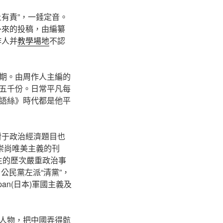
有責”，一錘定音。
外來的投稿，由編纂
作人并
教學場地
不認
期。由周作人主編的
五千份。日常平凡每
語絲》時代都是他平
對于政治經濟題目也
崇尚唯美主義的刊
生的歷次嚴重政治事
公民黨左派“清黨”，
n(日本)軍國主義及
人物，把中國弄得骯