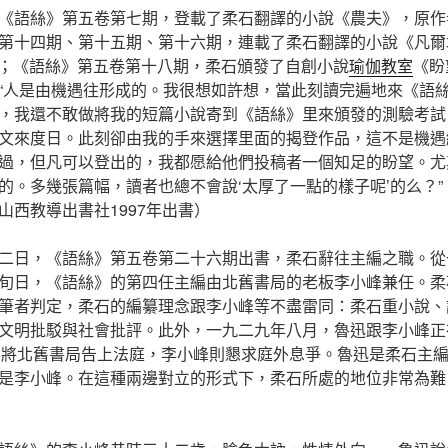
《語絲》第五卷第七期，登載了柔石翻譯的小說《農夫》，原作
第十四期、第十五期、第十六期，連載了柔石翻譯的小說《凡爾
川；《語絲》第五卷第十八期，柔石頒發了自創小說
瑜伽教室
《盼
“人是由機遇往形成的。我很想如許想，當此刻讀完遍地來《語
，我還不敢做將我的短篇小說寄到《語絲》里來頒發的測驗考試
文來度日。此刻卻由我的手來選擇里面的揭登作品，這不是機遇
過，但凡可以登出的，我都愿給他們投稿者一個知足的盼望。尤
的。多幾張篇幅，讀者也總不會說‘太厚了一點的樣子呢’的么？
山西教導出書社1997年出書）
二日，《語絲》第五卷第二十六期出書，柔石辭往主編之職。從
旬日，《語絲》的第四任主編由北舊書局的老板李小峰兼任。柔
筆者判定，柔石的編纂理念跟李小峰等不盡雷同：柔石重小說、
文明批駁與社會批評。此外，一九二九年八月，魯迅跟李小峰正
er 要將北舊書局告上法庭，李小峰則懇求庭外息爭。魯迅是柔石主
是李小峰。在這種兩邊對立的形式下，柔石所處的地位非常為難