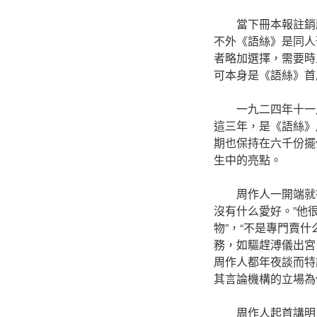
當下冊本報註銷
不外《語絲》是同人
者略加選擇，需要時
可本身是《語絲》首
一九二四年十一
這三年，是《語絲》
期也保持在六千份擺
生中的亮點。
周作人一開端就
沒有什么愛好。”他
物”，“不是專門賣
務，如驅趕溥儀出宮
周作人都年夜談而特
其言論機構的立場為
周作人起首講明