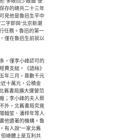
“多眼而少啟齒”便
保存的總共二十三年
可見他是魯迅生平中
”二字即與“北京新潮
刊行任務。魯迅的第一
，僅在魯迅生前就以
多，僅李小峰認可的
經費支絀。《語絲》
五年三月，靠數千元
余近十萬元，公積金
了北舊書局擴大運營范
廠；李小峰的夫人蔡
不外，北舊書局究竟
陽翰笙、潘梓年等人
書他遺著的機構。魯
。有人說“一家北舊
，但總體上是互利共