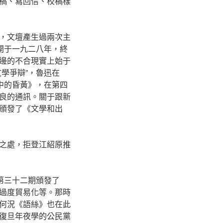
稿、寫回信、校稿樣
，文壇產生過兩次主
開于一九二八年，終
邊的不合現實上始于
學爭辯”，魯迅在
中的昏黃》，在第四
良的通訊。關于跟新
頒發了《文學和出
之處，拒登江紹原推
第三十二期頒發了
過度貿易化等。那時
何況《語絲》也在此
復旦年夜學的公民黨