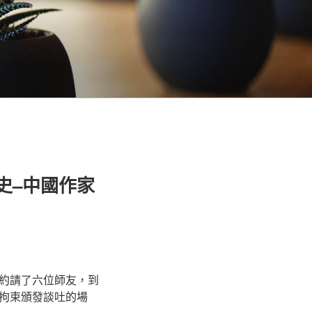
史–中國作家
約請了六位師友，到
拘束頒發談吐的場