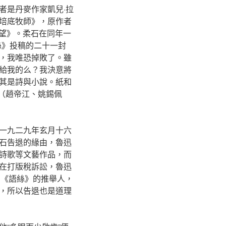
者是丹麥作家凱兒·拉
培底牧師》，原作者
望》。柔石在同年一
絲》投稿的二十一封
，我唯恐掉敗了。雖
給我的么？我決意將
其是詩與小說。紙和
”（趙帝江、姚錫佩
一九二九年玄月十六
石告退的緣由，魯迅
詩歌等文藝作品，而
在打版稅訴訟，魯迅
編《語絲》的推舉人，
，所以告退也是道理