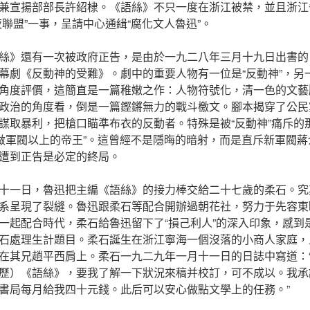
兼宣揚部部長許紹棣。《語絲》不只一度在浙江被禁，並且浙江
聯盟”一事，呈請中心通緝“腐化文人魯迅”。
絲》還有一次被政府正告，是由於一九二八年三月十九日出書的
幕劇《反動神的受難》。劇中的重要人物有一位是“反動神”，另一
角度評價，這簡直是一篇稚嫩之作：人物符號化，清一色的文藝
政治的角度看，倒是一篇鏗鏘無力的戰斗檄文。腳本揭穿了公民
謀取暴利，把槍口瞄準布衣的反動者。特殊是被“反動神”痛斥的那
地做軍閥以上的帝王”。這曾經不是隱晦的暗射，而是直斥新軍閥
遭到正告是必定的終局。
十一日，魯迅把主編《語絲》的接力棒交給二十七歲的柔石。究
系呈現了裂縫。魯迅跟柔石等配合開辦過朝花社，努力于先容東
一起配合時代，柔石給魯迅留下了“損己利人”的深入印象，感到
石處理生計題目。柔石誕生在浙江寧海一個沒落的小商人家庭，
在其兄趙平西肩上。柔石一九二九年一月十一日的日誌中寫道：
歷）《語絲》，要我了解一下狀況來稿并校訂，可不成以。我承
書局每月給我四十元錢。此后可以安心做點文學上的任務。”