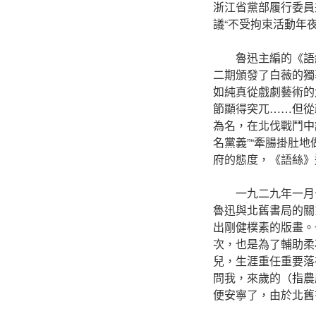
浙江省黨部履行委員
議“不受拘束活動年夜
魯迅主編的《語
二期頒發了白薇的獨
如純真從戲劇藝術的
節顯得突兀……但從
為名，在北伐戰鬥中
名黨義”“牽腸掛肚
府的態度，《語絲》
一九二九年一月
魯迅與北舊書局的關
出剛健樸素的版畫。
次，也是為了輔助柔
兒，生涯重任重要落
問我，來歲的（指農
便安寧了，由於北舊