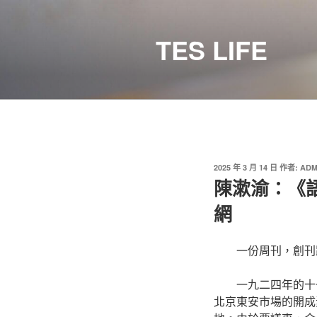
跳
至
TES LIFE
主
要
內
容
發
2025 年 3 月 14 日
作者:
ADM
佈
陳漱渝：《
於
網
一份周刊，創刊
一九二四年的十
北京東安市場的開成