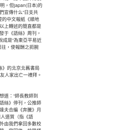
但japan(日本)的
們宣傳什么“日支共
操控的中文報紙《順地
以上轉述的簡直都是
發于《語絲》周刊，
華說成是“為東亞平易近
如既往，使報酬之扼腕
絲》的北京北舊書局
)友人家出亡一禮拜。
想道：“師長教師到
語絲》停刊，公推師
達夫合編《奔騰》月
同人道質（指《語
外由我們拿回多數校