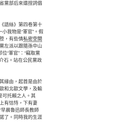
省黨部后來還捏詞倡
《語絲》第四卷第十
小我物是“軍官”。假
腔，有些情
私密空間
黨左派以跟隨孫中山
位“軍官”：“竊取黨
蔣介石。站在公民黨政
其緣由，起首是由於
歐和北歐文學，及輸
是可托賴之人。其
上有怙恃，下有妻
“早晨魯迅師長教師
諾了。同時我的生涯