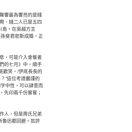
聲響最為響亮的是錢
周、錢二人已是五四
川島。在吳越方言
跟孫斐君密斯成婚，正
息，可是介入會餐者
們的七月》中，順手
底歡笑，/伊底長長的
得？”這位考證嚴謹的
個字中性，可以肆意而
，先印兩千份嘗嘗；
作人，但是周氏兄弟
所魯迅都回避。如許