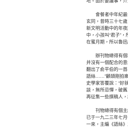
地。由於要議事，介
會餐者中年紀最
玄同，昔時三十七歲
新文明活動中的年夜
中，小孩叫“君子”
在蜜月期，所以魯迅
辦刊物總得有個
并沒有一個配合的意
翻出了俞平伯的一首
語絲……”顧頡剛拍
史學家答覆說：“好
談，無所忌憚，破舊
再征集一些撰稿人，
刊物總得有個主
已于一九二三年七月
一來，主編《語絲》