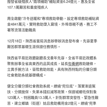
撥發省級殘疾人“兩項補助”補貼資金6.24億元，惠及全省
107.1萬艱苦和重度殘疾人
周全啟動“冷冬送暖和”專項救助舉動，設定專項救助補貼資
金4841萬元，實時救助墮入窘境、外埠尋親不遇、務工不
著等流落活動職員
12月18日，陜西省當局消息辦舉辦消息發布會，先容夏季
艱苦群眾基礎生涯保證任務情形。
陜西省平易近政廳副廳長戈養年先容，全省平易近政體系
聚焦辦事全省高東西的品質成長，延長
包養網
救助鏈條，
立異手腕方法，晉陞救助效能，具有陜西特點的分層分類
社會救助系統基礎構成。
健全分層分類社會救助系統。繚繞“兜住底”，落實漸退幫
扶、分類施保、失業本錢扣減等政策，保證城鄉低保對象
123萬人、特困職員13.3萬人。針對群眾突發性、緊急性艱
苦，建立鄉鎮（街道）姑且救助備用金2億元。繚繞“兜準