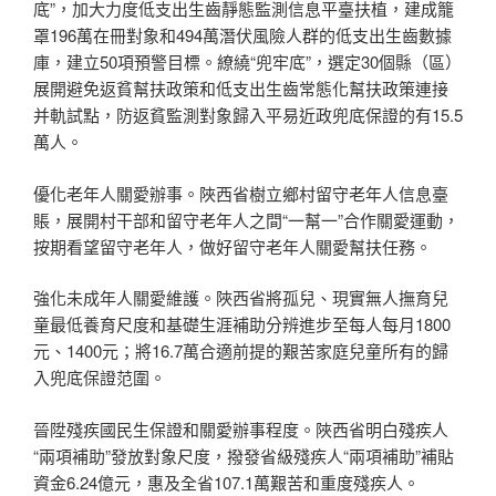
底”，加大力度低支出生齒靜態監測信息平臺扶植，建成籠
罩196萬在冊對象和494萬潛伏風險人群的低支出生齒數據
庫，建立50項預警目標。繚繞“兜牢底”，選定30個縣（區）
展開避免返貧幫扶政策和低支出生齒常態化幫扶政策連接
并軌試點，防返貧監測對象歸入平易近政兜底保證的有15.5
萬人。
優化老年人關愛辦事。陜西省樹立鄉村留守老年人信息臺
賬，展開村干部和留守老年人之間“一幫一”合作關愛運動，
按期看望留守老年人，做好留守老年人關愛幫扶任務。
強化未成年人關愛維護。陜西省將孤兒、現實無人撫育兒
童最低養育尺度和基礎生涯補助分辨進步至每人每月1800
元、1400元；將16.7萬合適前提的艱苦家庭兒童所有的歸
入兜底保證范圍。
晉陞殘疾國民生保證和關愛辦事程度。陜西省明白殘疾人
“兩項補助”發放對象尺度，撥發省級殘疾人“兩項補助”補貼
資金6.24億元，惠及全省107.1萬艱苦和重度殘疾人。