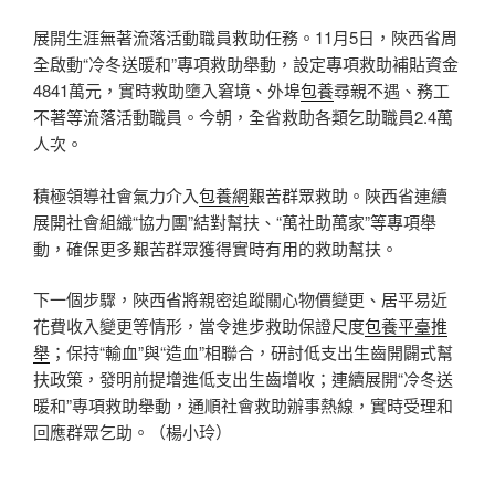
展開生涯無著流落活動職員救助任務。11月5日，陜西省周
全啟動“冷冬送暖和”專項救助舉動，設定專項救助補貼資金
4841萬元，實時救助墮入窘境、外埠
包養
尋親不遇、務工
不著等流落活動職員。今朝，全省救助各類乞助職員2.4萬
人次。
積極領導社會氣力介入
包養網
艱苦群眾救助。陜西省連續
展開社會組織“協力團”結對幫扶、“萬社助萬家”等專項舉
動，確保更多艱苦群眾獲得實時有用的救助幫扶。
下一個步驟，陜西省將親密追蹤關心物價變更、居平易近
花費收入變更等情形，當令進步救助保證尺度
包養平臺推
舉
；保持“輸血”與“造血”相聯合，研討低支出生齒開闢式幫
扶政策，發明前提增進低支出生齒增收；連續展開“冷冬送
暖和”專項救助舉動，通順社會救助辦事熱線，實時受理和
回應群眾乞助。（楊小玲）