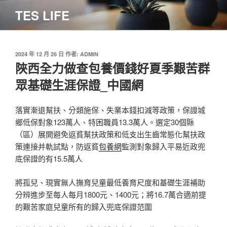
跳
TES LIFE
至
主
要
內
發
2024 年 12 月 26 日
作者:
ADMIN
佈
陜西全力做查包養價錢好夏季艱苦群
容
於
眾基礎生涯保證_中國網
落實漸退幫扶、分類施保、失業本錢扣減等政策，保證城
鄉低保對象123萬人、特困職員13.3萬人。選定30個縣
（區）展開避免返貧幫扶政策和低支出生齒常態化幫扶政
策連接并軌試點，防返貧
包養網
監測對象歸入平易近政兜
底保證的有15.5萬人
將孤兒、現實無人撫育兒童最低養育尺度和基礎生涯補助
分辨進步至每人每月1800元、1400元；將16.7萬合適前提
的艱苦家庭兒童所有的歸入兜底保證范圍