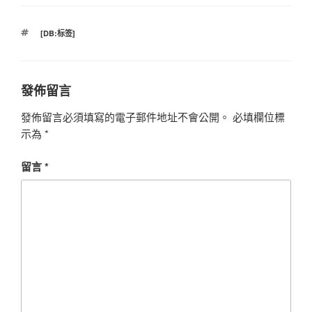
標
[DB:标签]
籤
發佈留言
發佈留言必須填寫的電子郵件地址不會公開。
必填欄位標
示為
*
留言
*