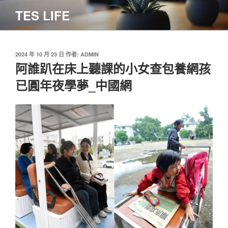
跳
TES LIFE
至
主
要
內
發
2024 年 10 月 23 日
作者:
ADMIN
佈
阿誰趴在床上聽課的小女查包養網孩
容
於
已圓年夜學夢_中國網