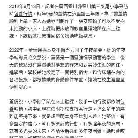
2012年9月13日，記者在廣西靈川縣靈川鎮三叉尾小學采訪
時
包養行情
，時年9歲的董倩在這里讀三年級。為了讓董倩
順利上學，家人為她專門制作了一張安裝輪子可以不受拘
束推動的小床，上課時把床放到教室里讓她趴在床上聽
課，下課后就把床推回宿舍讓她吃飯歇息。
2022年，董倩通過本身不懈盡力圓了年夜學夢。她的年夜
學輔導員毛文慧說，董倩是一個堅強懂事勤奮的學生，後
天的缺點沒有磨滅她對夢想的尋求和對美妙生涯的向往。
進學后，學校給她設定了一間特別宿舍，包含床鋪在內的
各項設施，都根據她的身體條件布置，讓她在校生涯盡量
便利舒心。
董倩說，小學除了趴在床上聽課，幾乎一切行動都依附
包
養
輪椅，初中到現在依附拐杖支撐著行走。這么多年的磨
難能堅持下來，就是想證明本身不比別人差。她堅信，有
多堅定的信心，就有多勇毅的行動，有多強年夜的意志，
就有多光亮的未來，不論今后碰到多年夜困難，她都會咬