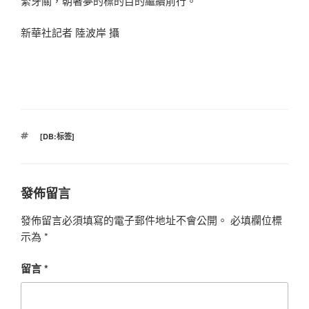
緊牙關，朝著夢的標的目的繼續前行。
新華社記者 陸波岸 攝
標
[DB:标签]
籤
發佈留言
發佈留言必須填寫的電子郵件地址不會公開。
必填欄位標
示為
*
留言
*