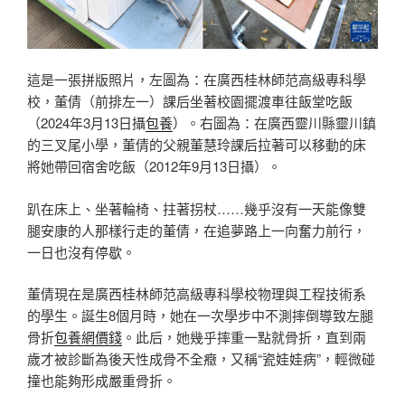
這是一張拼版照片，左圖為：在廣西桂林師范高級專科學
校，董倩（前排左一）課后坐著校園擺渡車往飯堂吃飯
（2024年3月13日攝
包養
）。右圖為：在廣西靈川縣靈川鎮
的三叉尾小學，董倩的父親董慧玲課后拉著可以移動的床
將她帶回宿舍吃飯（2012年9月13日攝）。
趴在床上、坐著輪椅、拄著拐杖……幾乎沒有一天能像雙
腿安康的人那樣行走的董倩，在追夢路上一向奮力前行，
一日也沒有停歇。
董倩現在是廣西桂林師范高級專科學校物理與工程技術系
的學生。誕生8個月時，她在一次學步中不測摔倒導致左腿
骨折
包養網價錢
。此后，她幾乎摔重一點就骨折，直到兩
歲才被診斷為後天性成骨不全癥，又稱“瓷娃娃病”，輕微碰
撞也能夠形成嚴重骨折。