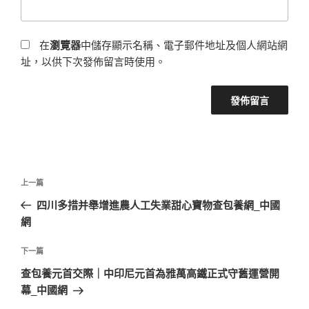
在
瀏覽器
中儲存顯示名稱、電子郵件地址及個人網站網
址，以供下次發佈留言時使用。
文
上
上一篇
章
一
四川多措并舉增進農人工失業甜心寶物查包養網_中國
導
篇
網
覽
文
章
下
下一篇
一
查包養元首交際｜中印尼元首為雅萬高鐵正式守舊運營開
篇
幕_中國網
文