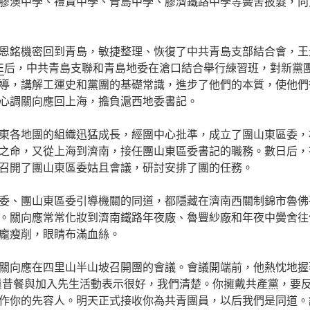
膠澳中學、禮賢中學、青島中學、膠濟鐵路中學等黌舍披髮，向
恩銘機密回到青島，敏捷整理、恢復了中共青島支部結合會，王
E
后，中共青島支聯和青島地委在滄口結合舉行練習班，對新黨
導，講解工運史和黨團的基礎常識，進步了他們的本質，使他們
心調關向應回上海，擔負滬西地委書記。
東各地團的組織迅猛成長，經團中心批準，成立了團山東區委，
之命，又從上海到濟南，接任團山東區委書記的職務。數日后，
召開了團山東區委姑且會議，研討安排了團的任務。
、團山東區委引導機關的同道，都隱藏在濟南西關制錦市魯佛平易近la
。關向應常常化妝到濟南鐵路年夜廠、魯豐紗廠和年夜中黌舍往
龐瘦削，眼睛布滿血絲。
關向應在四里山半山坡召開團的會議。會議開端前，他熱忱地握
曩昔餐與加入先生活動表示很好，我們清楚。你擁戴共產黨，要
作你的先容人。明天正式接收你為共青團員，以后我們是同道。