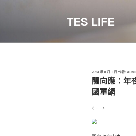
跳
至
TES LIFE
主
要
內
容
發
2024 年 8 月 1 日
作者:
ADMI
佈
關向應：年夜
於
國軍網
<!– –>