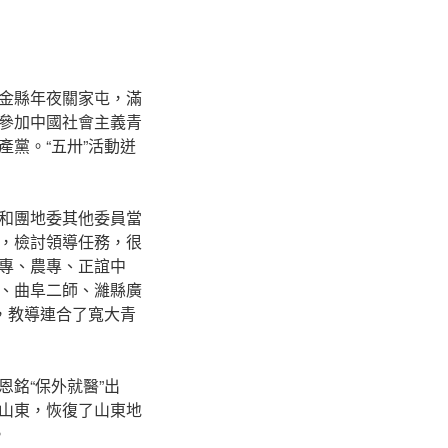
金縣年夜關家屯，滿
參加中國社會主義青
黨。“五卅”活動迸
和團地委其他委員當
，檢討領導任務，很
專、農專、正誼中
、曲阜二師、濰縣廣
，教導連合了寬大青
銘“保外就醫”出
山東，恢復了山東地
。