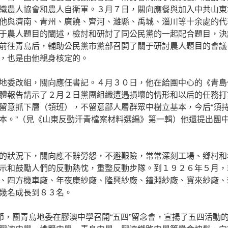
織農人協會和農人自衛軍。３月７日，關向應餐與加入中共山東
他與濟南、青州、廣饒、齊河、濰縣、禹城、淄川等十余處的代
于農人題目的闡述，檢討和研討了同公民黨的一起配合題目，決
前往青島后，輔助公民黨市黨部召開了關于研討農人題目的會議
，也是由他親身核定的。
地委改組，關向應任書記。４月３０日，他在給團中心的《青島
體報告請示了２月２日黨團組織遭遇損壞的情形和以后的任務打
留意抓下層（領班），不留意鄙人層群眾中樹立基本，今后“須
本。”（見《山東反動汗青檔案材料選編》第一輯）他還提出團
的狀況下，關向應不辭勞怨，不避艱險，常常深刻工場、鄉村和
示和鼓勵人們的反動熱忱，重整反動步隊。到１９２６年５月，
、四方機車廠、年夜康紗廠、隆興紗廠、鐘淵紗廠、寶來紗廠、
幾名成長到８３名。
年節，團青島地委在膠澳中學召開“五四”留念會，宣揚了五四活動