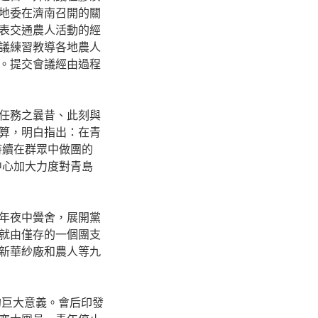
地委在濟南召開的關
表交通農人活動的經
議練習教導各地農人
。提交會議經由過程
任務之曩昔、此刻與
算，明白指出：在青
持續在群眾中做團的
中心加大力度對青島
年夜中黌舍，展開黨
就由僅存的一個團支
新華紗廠和農人等九
的巨大意義。會后印發