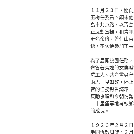
１１月２３日，關向
玉梅任委員。顛末他
島市北京路，以青島
止反動宣揚，和青年
更名余修，曾任山東
快，不久便參加了共
為了展開黨團任務，
齊魯著旁邊的女僕喊
房工人、共產黨員牟
兩人一見如故，停止
曾的任務報告請示，
反動事理和今朝情勢
二十里堡等地考核鄉
的成長。
１９２６年２月２日
地同仇敵周旋。３月