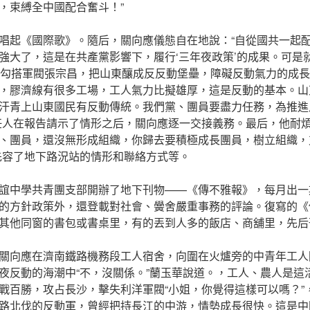
，束縛全中國配合奮斗！”
唱起《國際歌》。隨后，關向應儀態自在地說：“自從國共一起
強大了，這是在共產黨影響下，履行‘三年夜政策’的成果。可是
國主義勾搭軍閥張宗昌，把山東釀成反反動堡壘，障礙反動氣力的成長
，膠濟線有很多工場，工人氣力比擬雄厚，這是反動的基本。山
汗青上山東國民有反動傳統。我們黨、團員要盡力任務，為推進
任人在報告請示了情形之后，關向應逐一交接義務。最后，他耐煩
、團員，還沒無形成組織，你歸去要積極成長團員，樹立組織，
先容了地下路況站的情形和聯絡方式等。
誼中學共青團支部開辦了地下刊物——《傳不雅報》，每月出一
的方針政策外，還登載對社會、黌舍嚴重事務的評論。復寫的《
其他同窗的書包或書桌里，有的丟到人多的飯店、商舖里，先后
關向應在濟南鐵路機務段工人宿舍，向圍在火爐旁的中青年工人
夜反動的海潮中“不，沒關係。”蘭玉華說道。，工人、農人是這
戰百勝，攻占長沙，擊失利洋軍閥“小姐，你覺得這樣可以嗎？”
路北伐的反動軍，曾經把持長江的中游，情勢成長很快。這是中