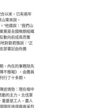
配合以來，已有兩年
就山東來說，
。”他還說：“我們山
東黨是全國晚期組織
反動向前成長而奮
地對劉君雅說：“正
支部書記由你擔
期，內在的事務除先
傳不雅報》，由團員
刊行了十多期。
陳述情勢：現在暗中
活動的主力。北伐軍
，重要是工人、農人
國國民值得興高采烈