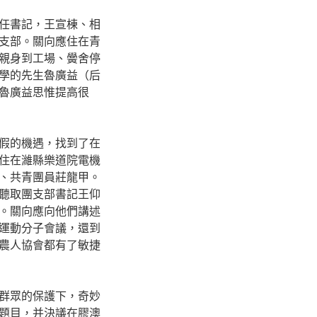
任書記，王宣棟、相
支部。關向應住在青
親身到工場、黌舍停
學的先生魯廣益（后
魯廣益思惟提高很
假的機遇，找到了在
住在濰縣樂道院電機
、共青團員莊龍甲。
聽取團支部書記王仰
。關向應向他們講述
運動分子會議，還到
農人協會都有了敏捷
群眾的保護下，奇妙
題目，并決議在膠澳