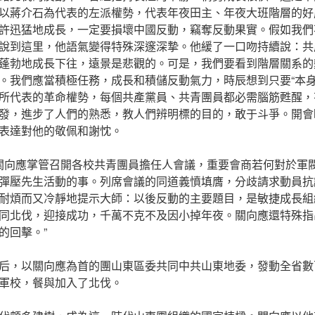
以蔣介石為代表的左派權勢，代表年夜田主、年夜大班階層的好
許迅猛地成長，一定要損壞中國反動，竊奪反動果實。假如我們
說到這里，他語氣變得特殊深邃深摯。他緩了一口吻持續說：共
蓬勃地成長下往，遠景是悲觀的。可是，我們要看到階層關系的
。我們應當積極任務，成長和積儲反動氣力，時辰想到只要“本身
所代表的革命權勢，每個共產黨員、共青團員都必需腦筋甦醒，
發，進步了人們的熟悉，教人們辨明標的目的，敢于斗爭。開會
表達對他的敬佩和謝忱。
關向應掌管召開各校共青團員擔任人會議，重要會商若何對於軍
彈壓先生活動的事。列席會議的同道義憤填膺，分歧請求動員抗
耐煩而又冷靜地提示大師：以後反動的主要題目，是敏捷成長組
同北伐，迎接成功，千萬不克不及因小掉年夜。關向應還特殊指
的回擊。”
后，以關向應為首的團山東區委共同中共山東地委，發動全省數
軍校，餐與加入了北伐。