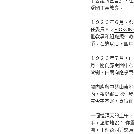
了會議《宣言》，在
愛國主義教導。
１９２６年６月，鄧
任委員。之
PICKON
惟教導和組織規律教
爭。在這以后，團中
１９２６年７月，山
月，關向應受團中心
梵剎，由關向應掌管
關向應與中共山東地委
內，夜以繼日地任務
竟今夜不眠，累得面
一個禮拜天的上午，
手，溫順地說：“你
團，丁理育同道愿意