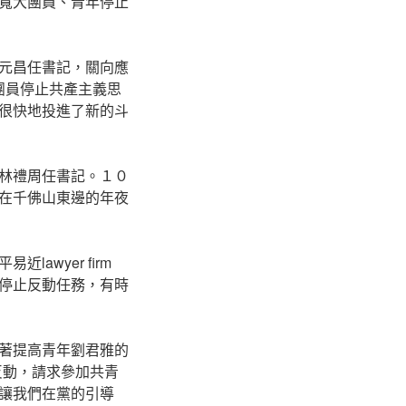
寬大團員、青年停止
元昌任書記，關向應
團員停止共產主義思
很快地投進了新的斗
林禮周任書記。１０
在千佛山東邊的年夜
wyer firm
停止反動任務，有時
著提高青年劉君雅的
反動，請求參加共青
讓我們在黨的引導