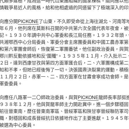
代頗多建樹，成為這一時代山東團組織的國家棟樑。關向應以他
情戰爭易近人的風格，給和他相處過的同道留下了極端深入的印
向應分開
PICKONE
了山東，不久即受命從上海往湖北、河南等
年６月，他列席在莫斯科召開的中共第六次全國代表年夜會，被
記。１９３０年調中共中心軍委和長江局任務。１９３２年頭，
共湘鄂西中心分局委員、軍委分會主席團委員和中國工農赤軍第
和第六軍團會師后，恢復第二軍團番號，他任副政治委員，與賀
鄂川黔反動依據地和反“圍殲”。１９３５年１１月，介入批示二
２日，達到西康甘孜與第四方面軍匯合后，二、六軍團構成第二
知和不孝，但她已經後悔了一切。決張國燾決裂黨的運動，積極
１１月２２日，赤軍一、二、四方面軍在甘肅會寧成功會師。是
軍委委員。
向應任八路軍一二〇師政治委員，與賀
PICKONE
龍師長率部挺
９３８年１２月，他與賀龍率師主力開赴冀中，進一個步驟穩固
前往晉東南，歷任晉東南軍區、晉綏軍區和陜甘寧晉綏聯防軍司
職，對穩固和成長晉綏抗日依據地作出了主要進獻。１９４５年
被選為中心委員。