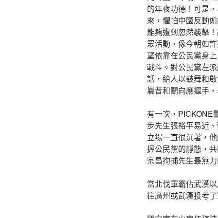
的年夜功德！可是，
來，懼怕中國反動如
能夠遭到忽然襲擊！
眾活動，像今朝如許
望依靠在公民黨身上
戰斗。對公民黨左派
話，給人以鼓舞和啟
曩昔和關向應握手，
有一次，
PICKONE
步先生張裕平易近、
立場一直很沉著，他
握公民黨的靜態，共
宗昌拘捕先生最無力
當北伐軍霸佔武漢以
往廣州或武漢投考了