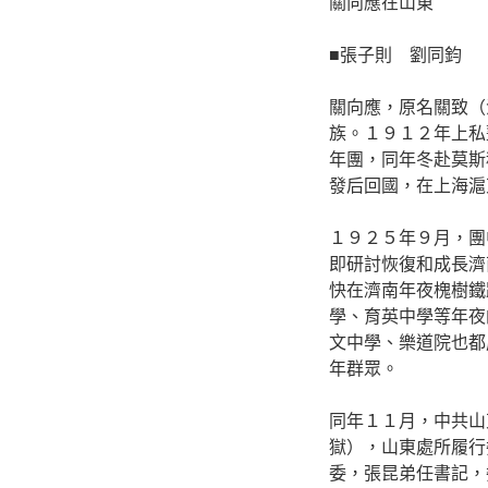
關向應在山東
■張子則 劉同鈞
關向應，原名關致（
族。１９１２年上私
年團，同年冬赴莫斯
發后回國，在上海滬
１９２５年９月，團
即研討恢復和成長濟
快在濟南年夜槐樹鐵
學、育英中學等年夜
文中學、樂道院也都
年群眾。
同年１１月，中共山
獄），山東處所履行
委，張昆弟任書記，