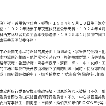
治）祥，曾用名李仕真、鄭勤，１９０４年９月１８日生于遼寧
塾，１９２２年結業于年夜連伏見臺公學商科，１９２４年４月
科西方休息者共產主義年夜學進修，１９２５年１月參加中國共產
東區共青團部委任務。
中心派關向應以特派員的成分由上海到濟南，掌管團的任務。他
南地域團的組織。他們常常分赴各地，聯絡接觸群眾，清楚情形
路年夜廠、魯豐紗廠、齊魯年夜學、濟南一師、一中、女師、工
的工場和年夜中黌舍恢復和樹立了團的組織。同時，使益都四師
成了團組織運動的中間，還普遍樹立了“唸書會”等黨的核心組織
東處所履行委員會機關遭敵損壞，鄧恩銘等六人被捕（不久，鄧恩
委員會即改為山東姑且處所履行委員會。不久，中心派張昆弟到
委員有李耘生、關向應、王蘭英、延伯真和宋伯
PICKONE
行等