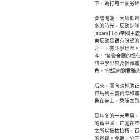
下，為打垮土豪劣紳
會議開端，大師低聲
多的時光，反動步隊
japan(日本)帝
東反動是很有盼望的
之一，有斗爭經歷。
斗！”各黌舍團的擔
誼中學里只要個體黨
負。”他還向劉君雅
后來，關向應輔助正
容馬列主義實際和黨
帶在身上，乘隙塞到
是年冬的一天早晨，
的舊中國，正處在年
之所以摧枯拉朽，百
的聲援。今朝，分三