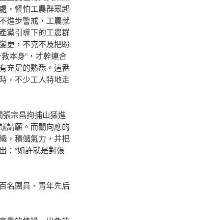
處，懼怕工農群眾起
不進步警戒，工農就
產黨引導下的工農群
變更，不克不及把盼
救本身”，才幹連合
有充足的熟悉。這番
時，不少工人特地走
閥張宗昌拘捕山猛進
議請願。而關向應的
織，積儲氣力，并把
出：“如許就是對張
百名團員、青年先后