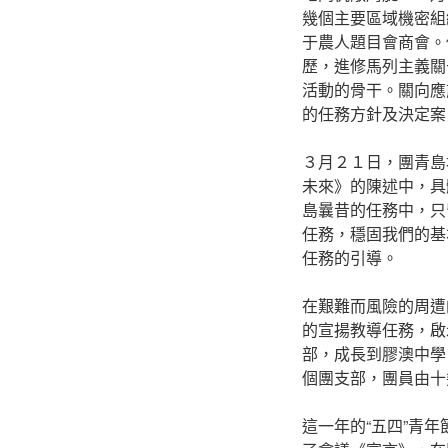
幾個主要區域機密組
于農人題目會商會。
歷，進修馬列主義關
活動的骨干。關向應
的任務方針及決定案
３月２１日，團青島
未來》的陳述中，具
島曩昔的任務中，只
任務，穩固我們的基
任務的引導。
在艱難而風險的周遭
的宣揚教導任務，啟
部，成長到膠澳中學
個團支部，團員由十
這一年的“五四”青