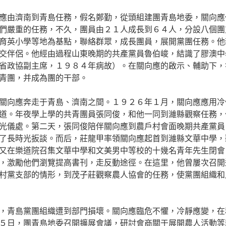
應由濟南到青島任務，假名鄭勤，從頭組建團青島地委，關向應
們嚴重的任務，不久，團員由２１人成長到６４人，分設八個團
育英小學等地為基點，聯絡群眾，成長團員，展開黨團任務。他
交伴侶。他經由過程山東晚期的共產黨員魯伯峻，結識了膠澳中
省政協副主席，１９８４年病故）。在關向應的啟示、輔助下，
青團，并成為團的干部。
關向應奔走于青島、濟南之間。１９２６年１月，關向應應用冷
道。年夜學上學的共青團員張同俊，和他一同到濰縣觀察任務，
光儀處。第二天，張同俊陪伴關向應到農戶村會面晚期共產黨員
了長時光扳談。而后，莊龍甲率領關向應起首到濰縣文華中學，
又在樂道院召集文華中學和文美男中等校的十幾名青年先生閉會
，激勵他們瀏覽提高書刊，走反動途徑。在這里，他曾屢次召開
村黨支部的情形，到茂子莊觀察農人協會的任務，使黨團組織和
，青島黨團組織遭到部門損壞。關向應臨危不懼，冷靜應變，在
５日，團青島地委召開擴展會議，研討會商關于展開農人活動等