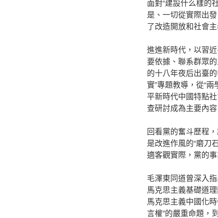
面對“建設什么樣的
是、一切從實際出發
了改造開放和社會主
進進新時代，以習近
要依據、聯系群眾的
的十八年夜后出臺的
實”專題教導，從“
平新時代中國特點社
查研討成為主要內容
回看黨的奮斗歷程，
是改進作風的“磨刀
適客觀實際，黨的事
毛澤東同道曾深入指
馬克思主義基礎道理
馬克思主義中國化時
言權”的嚴重命題，