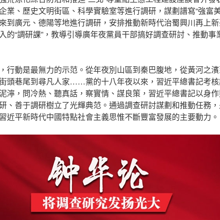
企業、歷史文明街區、科學實驗室等進行調研，謀劃譜寫“強富美
來到廣元、德陽等地進行調研，安排推動新時代治蜀興川再上新
入的“調研課”，教導引導廣年夜黨員干部搞好調查研討、推動事
，行動是最無力的示范。從年夜別山區到秦巴腹地，從黃河之濱
街頭巷尾到尋凡人家……黨的十八年夜以來，習近平總書記考核
泥濘，問冷熱、聽真話，察實情、謀良策，習近平總書記以身作
研、善于調研樹立了光輝典范。通過調查研討謀劃和推動任務，
習近平新時代中國特點社會主義思惟不斷豐富發展的主要動力。