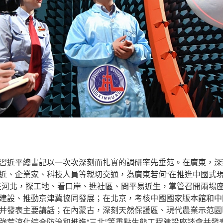
習近平總書記以一次次深刻而扎實的調研率先垂范。在廣東，深
近、企業家、科技人員等親切交通，為廣東若何“在推進中國式
在河北，探工地、看口岸、進社區、問平易近生，掌管召開兩場
建設、推動京津冀協同發展；在北京，考核中國國家版本館和中
并發表主要講話；在內蒙古，深刻天然保護區、現代農業示范園
強荒涼化綜合防治和推進“三北”等重點生態工程建設座談會并發