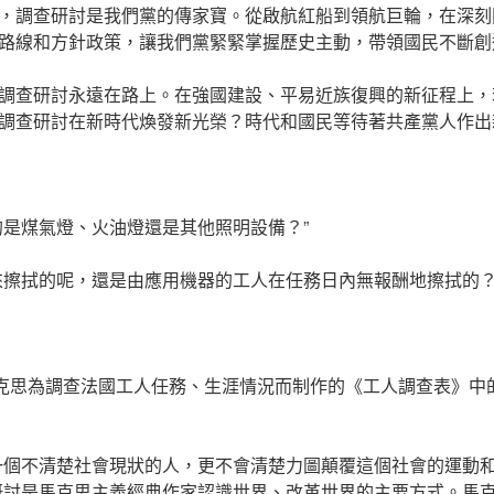
，調查研討是我們黨的傳家寶。從啟航紅船到領航巨輪，在深刻
路線和方針政策，讓我們黨緊緊掌握歷史主動，帶領國民不斷創
調查研討永遠在路上。在強國建設、平易近族復興的新征程上，
調查研討在新時代煥發新光榮？時代和國民等待著共產黨人作出
的是煤氣燈、火油燈還是其他照明設備？”
來擦拭的呢，還是由應用機器的工人在任務日內無報酬地擦拭的？
馬克思為調查法國工人任務、生涯情況而制作的《工人調查表》中
一個不清楚社會現狀的人，更不會清楚力圖顛覆這個社會的運動
研討是馬克思主義經典作家認識世界、改革世界的主要方式。馬