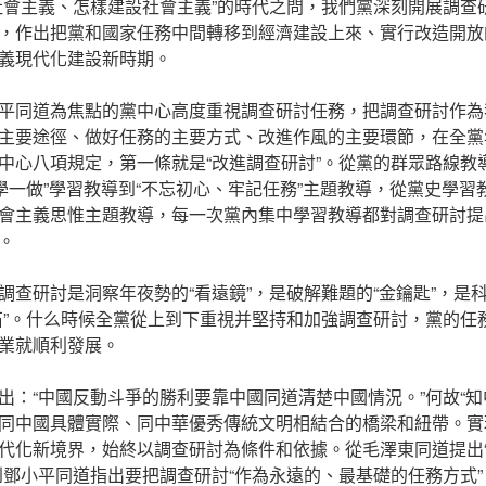
社會主義、怎樣建設社會主義”的時代之問，我們黨深刻開展調查
，作出把黨和國家任務中間轉移到經濟建設上來、實行改造開放
義現代化建設新時期。
平同道為焦點的黨中心高度重視調查研討任務，把調查研討作為
主要途徑、做好任務的主要方式、改進作風的主要環節，在全黨
中心八項規定，第一條就是“改進調查研討”。從黨的群眾路線教
兩學一做”學習教導到“不忘初心、牢記任務”主題教導，從黨史學
會主義思惟主題教導，每一次黨內集中學習教導都對調查研討提
。
調查研討是洞察年夜勢的“看遠鏡”，是破解難題的“金鑰匙”，是科
石”。什么時候全黨從上到下重視并堅持和加強調查研討，黨的任
業就順利發展。
出：“中國反動斗爭的勝利要靠中國同道清楚中國情況。”何故“知
同中國具體實際、同中華優秀傳統文明相結合的橋梁和紐帶。實現
代化新境界，始終以調查研討為條件和依據。從毛澤東同道提出
到鄧小平同道指出要把調查研討“作為永遠的、最基礎的任務方式