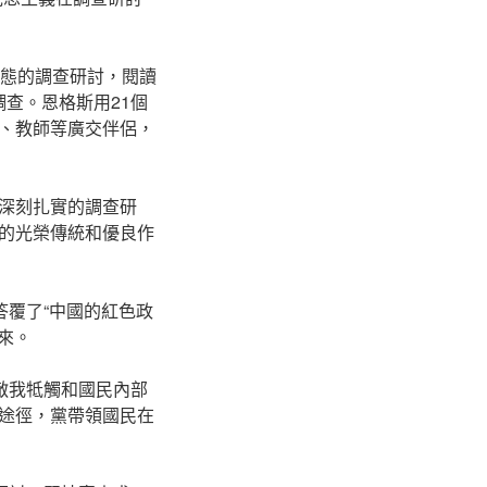
動態的調查研討，閱讀
調查。恩格斯用21個
、教師等廣交伴侶，
深刻扎實的調查研
的光榮傳統和優良作
答覆了“中國的紅色政
來。
敵我牴觸和國民內部
途徑，黨帶領國民在