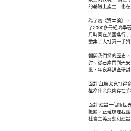
的基礎上產生，也在
為了寫《資本論》，
了2000多冊經濟學
月時間在英國進行了
彙集了大批第一手資
翻開我們黨的歷史，
討。從石庫門到天安
風，年夜興調查研討
面對“紅旗究竟打得
權為什么能夠存在”
面對“建設一個新世
牴觸，正確處理我國
社會主義反動和建設