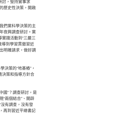
研討，堅持實事求
的歷史性決策，開啟
我們黨科學決策的主
年夜興調查研討。黨
導實踐活動到“三嚴三
習教導到學習貫徹習近
出明確請求，做好調
學決策的“地基樁”，
務決策和指導方針合
中國”？調查研討，是
“兩個結合”、開辟
“沒有調查，沒有發
”，再到習近平總書記