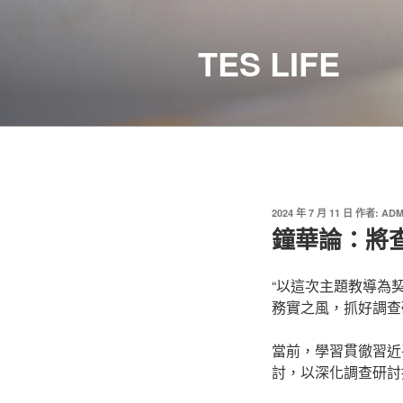
跳
至
TES LIFE
主
要
內
容
發
2024 年 7 月 11 日
作者:
ADM
佈
鐘華論：將
於
“以這次主題教導為
務實之風，抓好調查
當前，學習貫徹習近
討，以深化調查研討