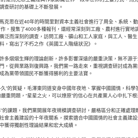
調查研討的基礎上不斷發展。
馬克思在近40年的時間里對資本主義社會進行了周全、系統、
著作，搜集了4000多種報刊，還經常深刻到工廠、農村進行實地
廣泛而深刻的調查，訪問工廠、礦山和工人家庭，與工人、醫生
料，寫出了不朽之作《英國工人階級狀況》。
許多熠熠生輝的理論創新，許多影響深遠的嚴重決策，無不源于
門，從興業路到復興路，我們黨一路走來，重視調查研討成為黨
成為黨帶領國民不斷獲得勝利的主要法寶。
多久”的質疑，毛澤東同道安身中國年夜地、掌握中國國情，科學
的嚴重問題，“星星之火，可以燎原”的信心在共產黨人心中扎下根
界”的課題，我們黨開展年夜規模調查研討，嚴格區分和正確處理
社會主義建設的十年夜關系，摸索適合中國國情的社會主義建設
中獲得獨創性理論結果和宏大成績。