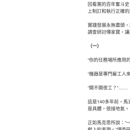
回看黨的百年奮斗史
上制訂和執行正確的
實踐發展永無盡頭，
調查研討傳家寶，讓
（一）
“你的任務場所應用
“機器是專門雇工人
“開不開夜工？”……
這是140多年前，
是具體，很接地氣。
正如馬克思所說：“
獻上的表現。”調查