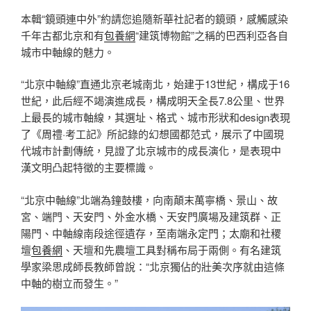
本輯“鏡頭連中外”約請您追隨新華社記者的鏡頭，感觸感染
千年古都北京和有
包養網
“建筑博物館”之稱的巴西利亞各自
城市中軸線的魅力。
“北京中軸線”直通北京老城南北，始建于13世紀，構成于16
世紀，此后經不竭演進成長，構成明天全長7.8公里、世界
上最長的城市軸線，其選址、格式、城市形狀和design表現
了《周禮·考工記》所記錄的幻想國都范式，展示了中國現
代城市計劃傳統，見證了北京城市的成長演化，是表現中
漢文明凸起特徵的主要標識。
“北京中軸線”北端為鐘鼓樓，向南顛末萬寧橋、景山、故
宮、端門、天安門、外金水橋、天安門廣場及建筑群、正
陽門、中軸線南段途徑遺存，至南端永定門；太廟和社稷
壇
包養網
、天壇和先農壇工具對稱布局于兩側。有名建筑
學家梁思成師長教師曾說：“北京獨佔的壯美次序就由這條
中軸的樹立而發生。”