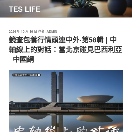
跳
TES LIFE
至
主
要
內
發
2024 年 10 月 16 日
作者:
ADMIN
佈
鏡查包養行情頭連中外·第58輯 | 中
容
於
軸線上的對話：當北京碰見巴西利亞
_中國網