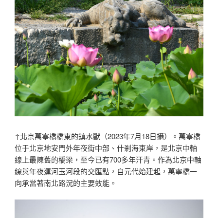
↑北京萬寧橋橋東的鎮水獸（2023年7月18日攝）。萬寧橋
位于北京地安門外年夜街中部、什剎海東岸，是北京中軸
線上最陳舊的橋梁，至今已有700多年汗青。作為北京中軸
線與年夜運河玉河段的交匯點，自元代始建起，萬寧橋一
向承當著南北路況的主要效能。