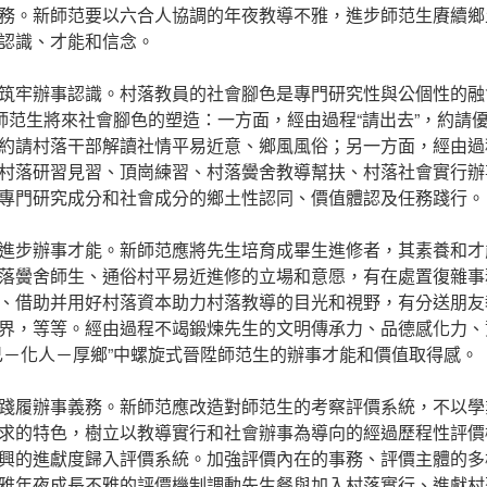
務。新師范要以六合人協調的年夜教導不雅，進步師范生賡續鄉
認識、才能和信念。
筑牢辦事認識。村落教員的社會腳色是專門研究性與公個性的融
對師范生將來社會腳色的塑造：一方面，經由過程“請出去”，約請
約請村落干部解讀社情平易近意、鄉風風俗；另一方面，經由過程
村落研習見習、頂崗練習、村落黌舍教導幫扶、村落社會實行辦
專門研究成分和社會成分的鄉土性認同、價值體認及任務踐行。
進步辦事才能。新師范應將先生培育成畢生進修者，其素養和才
落黌舍師生、通俗村平易近進修的立場和意愿，有在處置復雜事
、借助并用好村落資本助力村落教導的目光和視野，有分送朋友
界，等等。經由過程不竭鍛煉先生的文明傳承力、品德感化力、
己－化人－厚鄉”中螺旋式晉陞師范生的辦事才能和價值取得感。
踐履辦事義務。新師范應改造對師范生的考察評價系統，不以學
求的特色，樹立以教導實行和社會辦事為導向的經過歷程性評價
興的進獻度歸入評價系統。加強評價內在的事務、評價主體的多
雅年夜成長不雅的評價機制調動先生餐與加入村落實行、進獻村