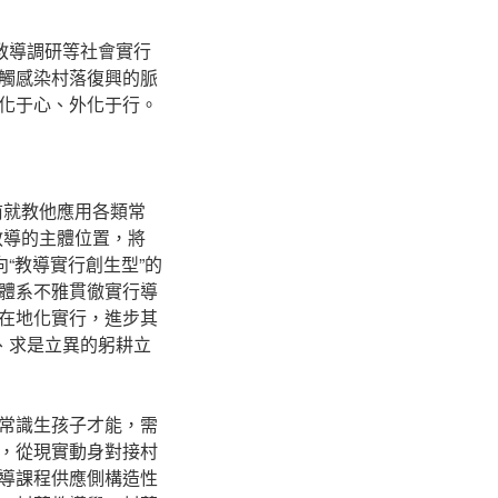
教導調研等社會實行
觸感染村落復興的脈
化于心、外化于行。
前就教他應用各類常
教導的主體位置，將
“教導實行創生型”的
體系不雅貫徹實行導
在地化實行，進步其
、求是立異的躬耕立
常識生孩子才能，需
，從現實動身對接村
教導課程供應側構造性