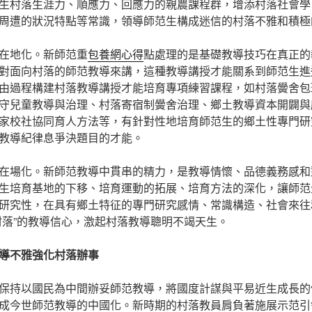
生村落生涯力、順應力、回應力的親農課程群，增添村落社會學
周遭的狀況特點等常識，領導師范生構成迷信的村落不雅和積極
在地化。新師范重
包養網心得
點處理的是基礎教導技巧在真正的
對面向村落的師范教導來講，這種教導講授才能關系到師范生進
由過程構建村落教導講授才能培育專項練習課程，如村落黌舍包
守兒童教導與治理、村落寄宿制黌舍治理、鄉土教導資本開闢與
家校社協同育人方法等，有針對性地培育師范生的鄉土性專門研
教導紀律息爭決題目的才能。
在場化。新師范教導中貫串的精力，是教導情懷、品德義務感和
生培育基地的下移、培育運動的拓展、培育方法的深化，讓師范
研究性，在具有鄉土特征的專門研究感情、常識構造、社會來往
村落”的教導信心，激起村落教導聰明不竭天生。
導不雅強化村落辦事
保持以國民為中間辦妥師范教導，將國度計謀與平易近生成長的
成今世師范教導的中國化。新時期的村落教員肩負著施展示范引