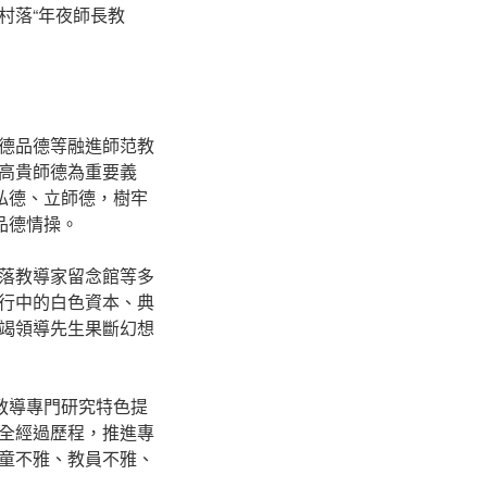
村落“年夜師長教
德品德等融進師范教
高貴師德為重要義
私德、立師德，樹牢
品德情操。
落教導家留念館等多
行中的白色資本、典
竭領導先生果斷幻想
教導專門研究特色提
全經過歷程，推進專
童不雅、教員不雅、