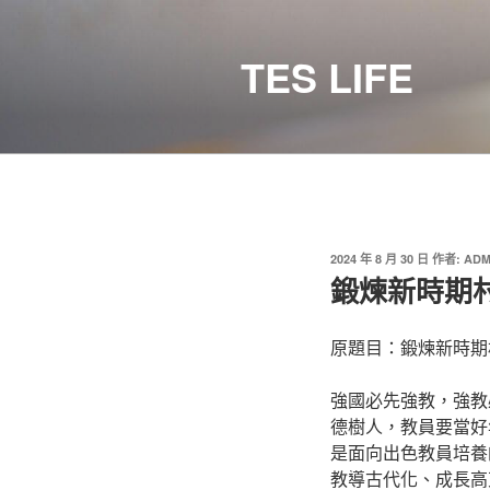
跳
至
TES LIFE
主
要
內
容
發
2024 年 8 月 30 日
作者:
ADM
佈
鍛煉新時期
於
原題目：鍛煉新時期
強國必先強教，強教必
德樹人，教員要當好
是面向出色教員培養
教導古代化、成長高