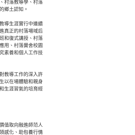
、村落教導學、村落
的鄉土認知。
教導生涯實行中連續
進真正的村落場域后
班和復式講授、村落
應用、村落黌舍校園
究素養和個人工作技
對教導工作的深入許
生以在場體驗和親身
和生涯習氣的培育經
價值取向融進師范人
領感化、助
包養行情