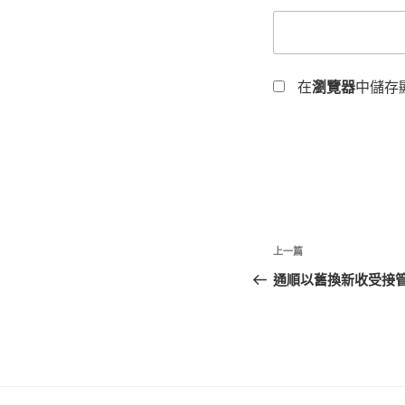
在
瀏覽器
中儲存
文
上
上一篇
章
一
通順以舊換新收受接
篇
導
文
覽
章