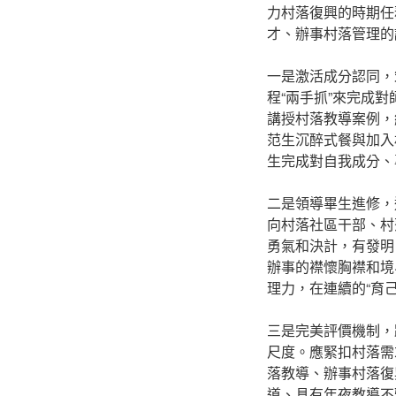
力村落復興的時期任
才、辦事村落管理的
一是激活成分認同，
程“兩手抓”來完成
講授村落教導案例，
范生沉醉式餐與加入
生完成對自我成分、
二是領導畢生進修，
向村落社區干部、村
勇氣和決計，有發明
辦事的襟懷胸襟和境
理力，在連續的“育
三是完美評價機制，
尺度。應緊扣村落需
落教導、辦事村落復
道、具有年夜教導不