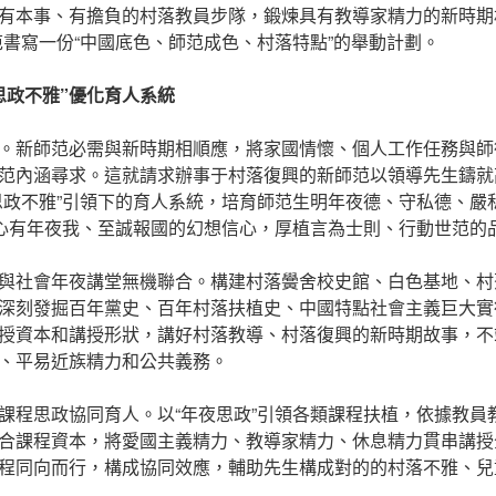
有本事、有擔負的村落教員步隊，鍛煉具有教導家精力的新時期
范書寫一份“中國底色、師范成色、村落特點”的舉動計劃。
思政不雅”優化育人系統
。新師范必需與新時期相順應，將家國情懷、個人工作任務與師
范內涵尋求。這就請求辦事于村落復興的新師范以領導先生鑄就
思政不雅”引領下的育人系統，培育師范生明年夜德、守私德、嚴
”心有年夜我、至誠報國的幻想信心，厚植言為士則、行動世范的
與社會年夜講堂無機聯合。構建村落黌舍校史館、白色基地、村
深刻發掘百年黨史、百年村落扶植史、中國特點社會主義巨大實
授資本和講授形狀，講好村落教導、村落復興的新時期故事，不
、平易近族精力和公共義務。
課程思政協同育人。以“年夜思政”引領各類課程扶植，依據教員
合課程資本，將愛國主義精力、教導家精力、休息精力貫串講授
程同向而行，構成協同效應，輔助先生構成對的的村落不雅、兒