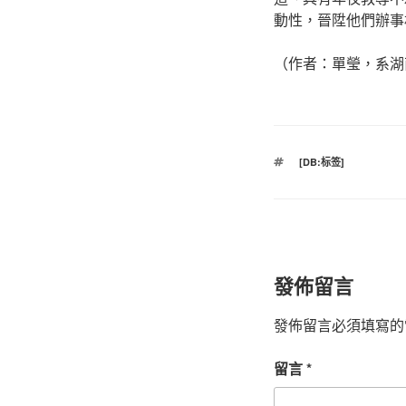
動性，晉陞他們辦事
（作者：單瑩，系湖
標
[DB:标签]
籤
發佈留言
發佈留言必須填寫的
留言
*