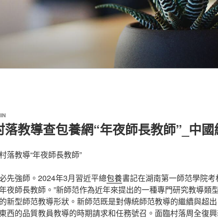
IN
村落教導查包養網“年夜師長教師”_中國
村落教導“年夜師長教師”
先強師。2024年3月習近平總
包養
書記在湖南第一師范學院考
年夜師長教師。”新師范作為近年來提出的一種專門研究教導類
的新型師范教導形狀。新師范既是對傳統師范教導的繼續與超出
東西的品質教員教導的時期請求和任務號召。面臨村落周全復興