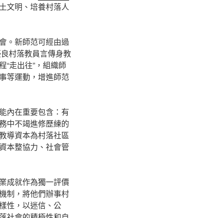
土文明、培養村落人
會。新師范可經由過
優良村落教員言傳身教
“走出往”，組織師
事等運動，增進師范
能內在重要包含：有
務中不竭進修歷練的
教導資本為村落社區
資本整協力、社會管
業成就作為獨一評價
機制，將他們辦事村
樣性，以迷信、公
落社會的積極性和自