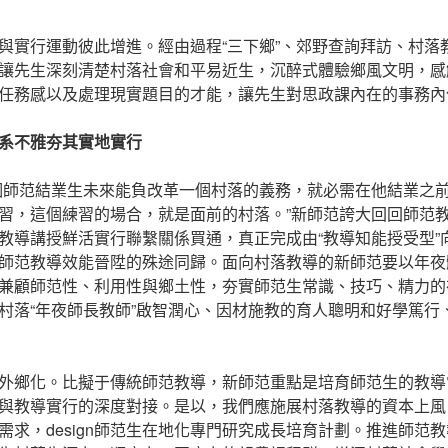
與實行運動彼此增進。經由過程“三下鄉”、郊野查詢拜訪、村落
讓先生深刻清楚村落社會和平易近生，沉醉式體驗鄉風文明，感
任務感以及處理現實題目的才能，讓先生對思政課內在的事務內
系不雅夯其實地實行
個師范結業生未來能負改革一個村落的義務，就必需在他結業之
習，這個練習的場合，就是面前的村落。”新師范誇大回回師范
教導講授鮮活實行聯繫關係買通，真正完成由“教導知能授受型”向
師范教導效能晉陞的殊途同歸。面向村落教導的新師范要以年夜
兼顧師范性、利用性與鄉土性，夯實師范生常識、技巧、精力的
村落“年夜師長教師”啟智潤心、因材施教的育人聰明和好學篤行
外鄉化。比擬于傳統師范教導，新師范重點是培育師范生的教導
與教導實行的深度對接。是以，我們應施展村落教導的資本上風
需求，design師范生在地化專門研究成長培育計劃。推進師范