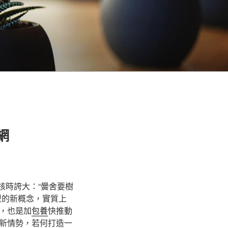
網
核時誇大：“黌舍要樹
型的新概念，實質上
，也是加
包養
快推動
新情勢，若何打造一