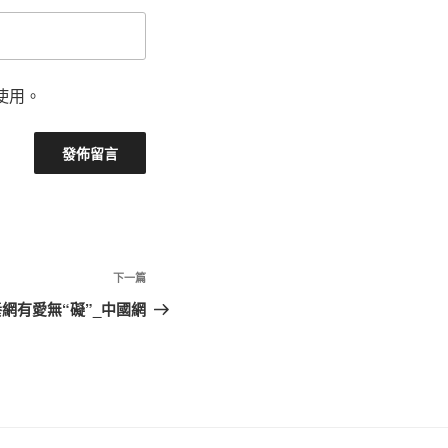
使用。
下
下一篇
一
網有愛無“礙”_中國網
篇
文
章