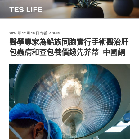
跳
TES LIFE
至
主
要
內
發
2024 年 12 月 10 日
作者:
ADMIN
佈
醫學專家為躲族同胞實行手術醫治肝
容
於
包蟲病和查包養價錢先芥蒂_中國網