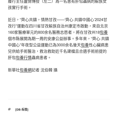
履行主任盧倩傳授（左二）為一名患有肝包蟲病的躲族女
孩實行手術。
近日，“齊心共鑄，情熱甘孜——‘齊心·共鑄中國心’2024甘
孜行”運動在四川省甘孜躲族自治州康定市啟動，來自北京
160家醫療單元的800余名醫務志愿者，將在甘孜州18
包養
個市縣展開為期一周的安康公益辦事。多年來，“齊心·共鑄
中國心”年夜型公益運動已為3000余名後天
包養
性心臟病患
兒供給手術醫治，救治救助近千名建檔且合適手術前提的
肝包
包養行情
蟲病患者。
新華社
包養網
記者 沈伯韓 攝
標
[DB:标签]
籤