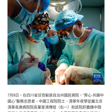
7月8日，在四川省甘孜躲族自治州國民病院，“齊心·共鑄中
國心”醫務志愿者、中國工程院院士、清華年夜學從屬北京
清華長庚病院院長董家鴻傳授（右一）和該院肝膽胰中間