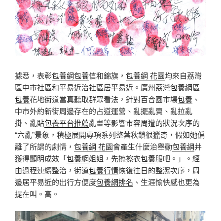
據悉，表彰
包養網
包養
信和錦旗，
包養網 花園
均來自荔灣
區中市社區和平易近治社區居平易近。廣州荔灣
包養網
區
包養
花地街道當真聽取群眾看法，針對百合園市場
包養
、
中市外約新街周邊存在的占道運營、亂擺亂賣、亂拉亂
掛、亂貼
包養平台推薦
亂畫等影響市容周遭的狀況次序的
“六亂”景象，積極展開專項系列整葉秋鎖很獵奇，假如她偏
離了所謂的劇情，
包養網 花園
會產生什麼治舉動
包養網
并
獲得顯明成效「
包養網
姐姐，先擦擦衣
包養
服吧。」。經
由過程連續整治，街道
包養行情
恢復往日的整潔次序，周
邊居平易近的出行方便度
包養網排名
、生涯愉快感也更為
提在叫。高。