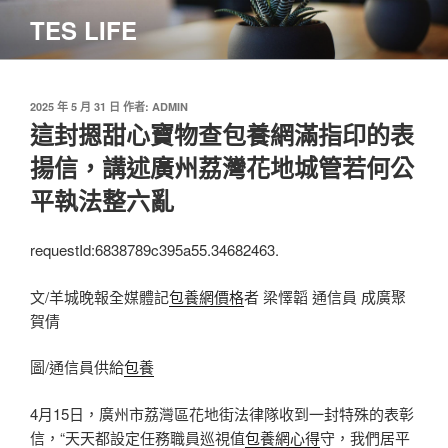
跳
TES LIFE
至
主
要
內
發
2025 年 5 月 31 日
作者:
ADMIN
佈
這封摁甜心寶物查包養網滿指印的表
容
於
揚信，講述廣州荔灣花地城管若何公
平執法整六亂
requestId:6838789c395a55.34682463.
文/羊城晚報全媒體記
包養網價格
者 梁懌韜 通信員 成廣聚
賀倩
圖/通信員供給
包養
4月15日，廣州市荔灣區花地街法律隊收到一封特殊的表彰
信，“天天都設定任務職員巡視值
包養網心得
守，我們居平