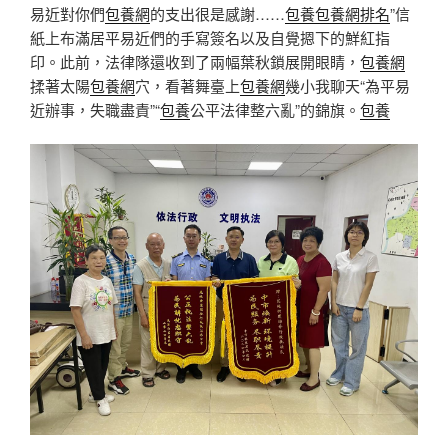
易近對你們
包養網
的支出很是感謝……
包養
包養網排名
”信
紙上布滿居平易近們的手寫簽名以及自覺摁下的鮮紅指
印。此前，法律隊還收到了兩幅葉秋鎖展開眼睛，
包養網
揉著太陽
包養網
穴，看著舞臺上
包養網
幾小我聊天“為平易
近辦事，失職盡責”“
包養
公平法律整六亂”的錦旗。
包養