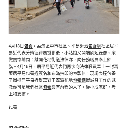
4月13日
包養
，荔灣區中市社區、平易近治
包養網
社區居平
易近代表分辨德律風掛斷後，小姑娘又開端刷短錄像。宋
微關懷地問：離開花地街道法律隊，向任務職員奉上錦
旗。4月15日，居平易近代表們再次向法律職員奉上一封寫
著居平易
包養
近簽名和布滿指印的表彰信，現場表達
包養
了街道居平易近群眾對于荔灣花地
包養網
街城督工作的感
激你可是我們社區
包養
最有前程的人了。從小成就好，考
上和支撐。
包養