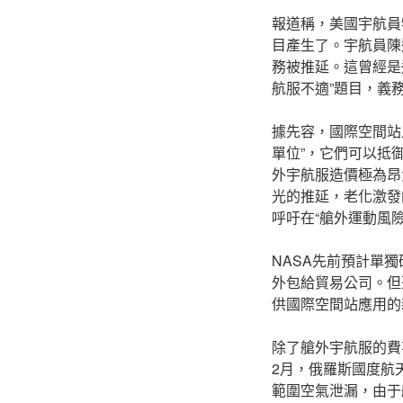
報道稱，美國宇航員
目產生了。宇航員陳
務被推延。這曾經是
航服不適”題目，義
據先容，國際空間站
單位”，它們可以抵
外宇航服造價極為昂
光的推延，老化激發
呼吁在“艙外運動風
NASA先前預計單
外包給貿易公司。但
供國際空間站應用的
除了艙外宇航服的費
2月，俄羅斯國度航
範圍空氣泄漏，由于