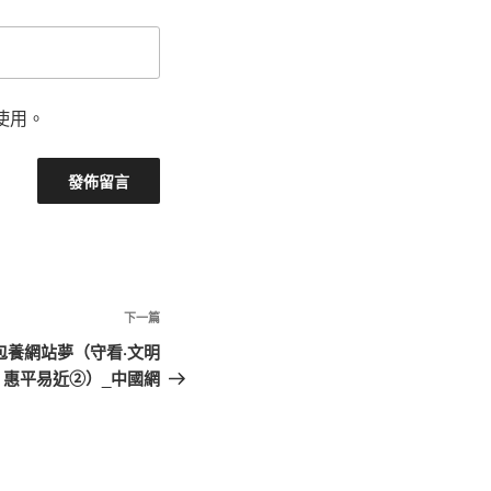
使用。
下
下一篇
一
包養網站夢（守看·文明
篇
惠平易近②）_中國網
文
章