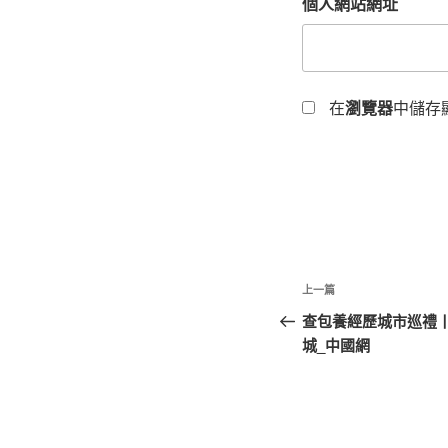
個人網站網址
在
瀏覽器
中儲存
文
上
上一篇
章
一
查包養經歷城市巡禮丨
篇
城_中國網
導
文
覽
章