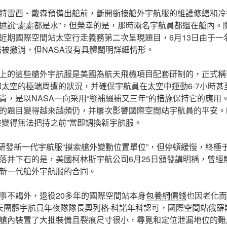
特雷西・戴森預備出艙前，斷開銜接艙外宇航服的維護修繕和冷
述說“處處都是水”，但榮幸的是，那時兩名宇航員都還在艙內。
近期國際空間站太空行走義務第二次呈現題目，6月13日由于一
務被撤消，但NASA沒有具體闡明詳細情形。
上的這些艙外宇航服是美國為航天飛機項目配套研制的，正式稱
御太空的極端周遭的狀況，并確保宇航員在太空中運動6-7小時
貴，是以NASA一向采用“縫補綴補又三年”的措施保持它的應用
的題目變得越來越頻仍，并屢次影響國際空間站宇航員的平安。NA
險變得無法把持之前”當即調換新宇航服。
獨研發新一代宇航服“摸索艙外變動位置單位”，但停頓緩慢，終極于
落井下石的是，美國柯林斯宇航公司6月25日頒發講明稱，曾經解
新一代艙外宇航服的合同。
事不竭外，退役20多年的國際空間站本身
包養網價錢
也因老化而
天團體宇航員年夜隊隊長奧列格·科諾年科認可，國際空間站俄羅
艙內裝置了大批裝備且裂痕尺寸很小，尋覓和定位泄漏地位的難