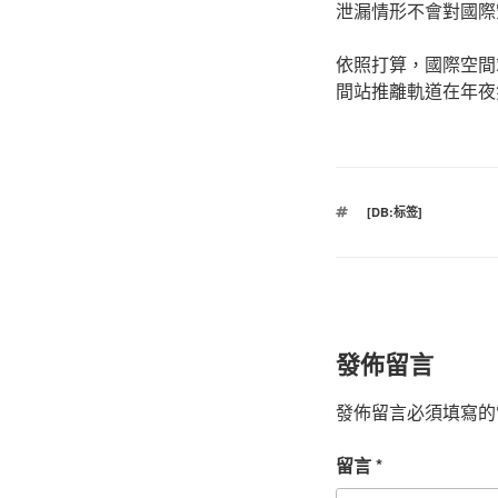
泄漏情形不會對國際
依照打算，國際空間站
間站推離軌道在年夜
標
[DB:标签]
籤
發佈留言
發佈留言必須填寫的
留言
*