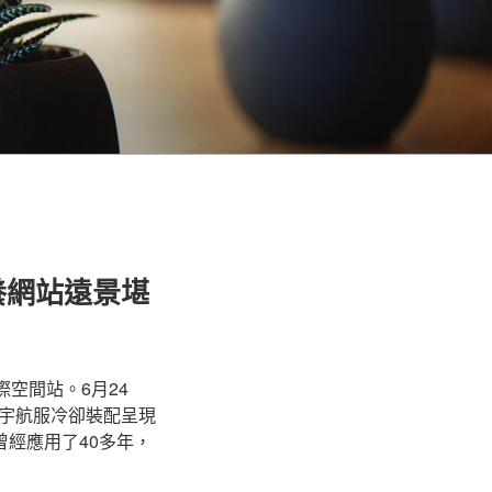
養網站遠景堪
空間站。6月24
宇航服冷卻裝配呈現
曾經應用了40多年，