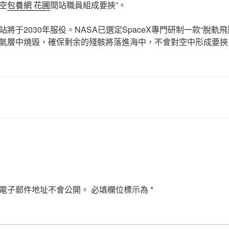
空
包養網 花圃
間站職員組成要挾”。
將于2030年服役。NASA已選定SpaceX專門研制一款“脫軌
氣層中燒毀，確保剩余的殘骸將落進海中，不會對空中形成要挾
電子郵件地址不會公開。
必填欄位標示為
*