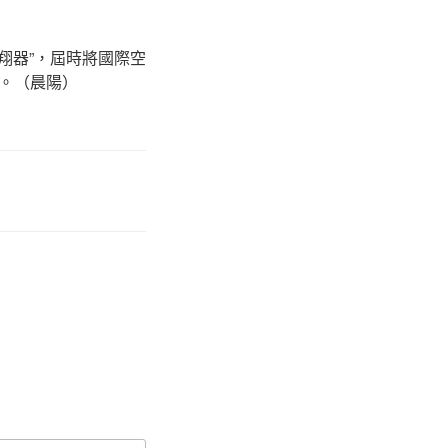
飛翔器”，屆時將國際空
。（晨陽）