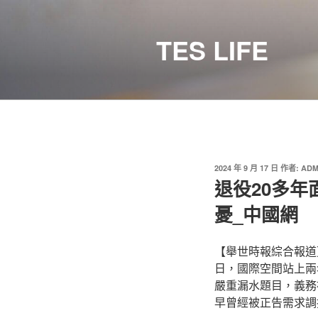
跳
至
TES LIFE
主
要
內
容
發
2024 年 9 月 17 日
作者:
ADM
佈
退役20多
於
憂_中國網
【舉世時報綜合報道
日，國際空間站上兩
嚴重漏水題目，義務
早曾經被正告需求調