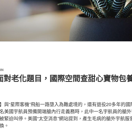
IN
年面對老化題目，國際空間查甜心寶物包
】與“星際客機”飛船一路墮入為難處境的，還有退役20多年的國際
名美國宇航員預備開端艙內行走義務時，此中一名宇航員的艙外
被緊迫叫停。美國“太空消息”網站提到，產生毛病的艙外宇航服
換。