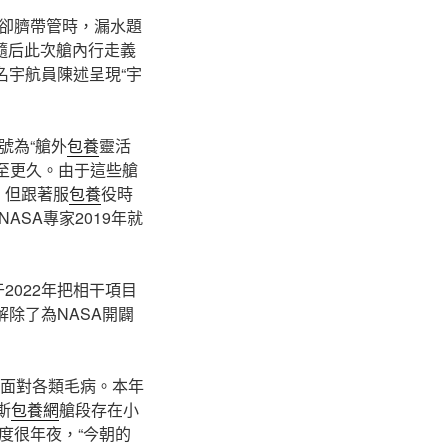
卻臍帶管時，漏水題
隨后此次艙內行走義
名宇航員陳述呈現“宇
號為“艙外
包養
靈活
甚至更久。由于這些艙
。但跟著服
包養
役時
SA專家2019年就
2022年把相干項目
除了為NASA開闢
面對各類毛病。本年
斯
包養網
艙段存在小
度很年夜，“今朝的