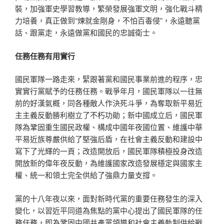
裝，加強軍史學習教導，繁榮發展強軍文明，強化戰斗精
力培養，真正做到“煉就金剛身，不怕百毒侵”，永遠聽黨
話、跟黨走，永遠做黨和國民的忠誠衛士。
任務任務有用實行
國民軍隊一路走來，緊跟著黨和國民事業前進的程序，忠
實實行黨賦予的任務任務。戰爭年月，國民軍隊以一往無
前的好漢氣概，同各種敵人作決死斗爭，為奪取新平易近
主主義反動勝利樹立了不朽功勛；新中國成立后，國民軍
隊為鞏固重生國民政權、構成中國年夜國位置、維護中華
平易近族尊嚴供給了堅強后盾，在社會主義反動和建設中
寫下了光輝的一頁；改造開放后，國民軍隊積極投身改造
開放新的偉年夜反動，為維護國家改造發展穩定與國家主
權、統一和領土完全供給了強鼎力量支撐。
黨的十八年夜以來，面對新時代黨的重要任務發生的深入
變化，以習近平同道為焦點的黨中心提出了國民軍隊的任
務任務，即為鞏固中國共產黨領導和社會主義軌制供給戰