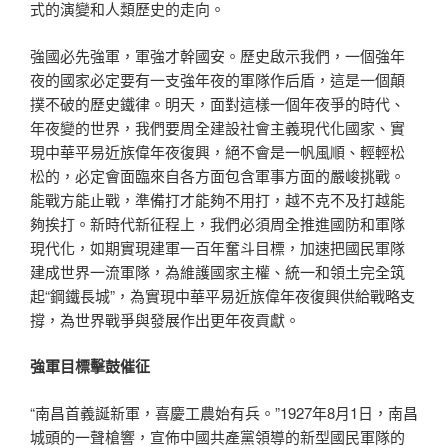
式的演變和人類歷史的走向。
強國必先強軍，軍強才幹國安。歷史啟示我們，一個強年
夜的國家必定要有一支強年夜的軍隊作后盾，這是一個顛
撲不破的歷史鐵律。明天，面對這樣一個年夜爭的時代、
年夜變的世界，我們要周全建設社會主義現代化國家、實
現中華平易近族偉年夜復興，絕不會是一帆風順、輕輕松
松的，必定會面臨來自各方面包含軍事方面的嚴峻挑戰。
能戰方能止戰，準備打才能夠不用打，越不克不及打越能
夠挨打。新時代新征程上，我們必須周全推進國防和軍隊
現代化，如期實現建軍一百年奮斗目標，加速把國民軍隊
建成世界一流軍隊，為維護國家主權、統一和領土完全筑
起“鋼鐵長城”，為實現中華平易近族偉年夜復興供給戰略支
撐，為世界戰爭與發展作出更年夜貢獻。
強軍目標擊鼓催征
“南昌首義誕新軍，喜慶工農始有兵。”1927年8月1日，南昌
城頭的一聲槍響，宣佈中國共產黨領導的新型國民軍隊的