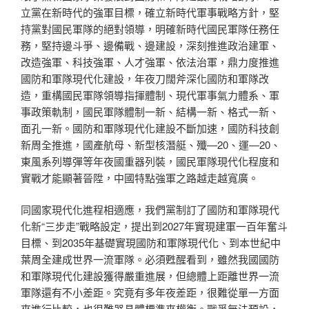
立黨在新時代的強軍目標，確立新時代軍事戰略方針，堅
持黨對國民軍隊的絕對領導，明確新時代國民軍隊任務任
務，堅持邊斗爭、邊備戰、邊建設，深刻推進政治建軍、
改造強軍、科技強軍、人才強軍、依法治軍，鼎力度推進
國防和軍隊現代化建設，年夜刀闊斧深化國防和軍隊改
造，重構國民軍隊領導指揮體制、現代軍事氣力體系、軍
事政策軌制，國民軍隊體制一新、結構一新、格式一新、
面孔一新。國防和軍隊現代化建設不斷加速，國防科技創
新周全推進，國產航母、新型核潛艇、殲—20、運—20、
東風系列導彈等年夜國重器列裝，國民軍隊現代化程度和
實戰才能顯著晉陞，中國特點強軍之路越走越寬廣。
同國家現代化進程相適應，我們黨制訂了國防和軍隊現代
化新“三步走”戰略設定，提出到2027年實現建軍一百年奮斗
目標、到2035年基礎實現國防和軍隊現代化、到本世紀中
葉周全建成世界一流軍隊。必須甦醒看到，雖然我國國防
和軍隊現代化建設獲得嚴重進展，但總體上距離世界一流
軍隊還有不小差距。究竟有多年夜差距，很難從單一方面
來進行比較，也很難器具體標準來權衡。戰爭無法預設，