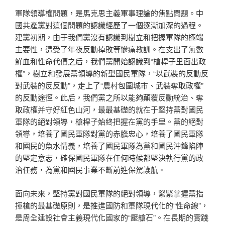
軍隊領導權問題，是馬克思主義軍事理論的焦點問題。中
國共產黨對這個問題的認識經歷了一個逐漸加深的過程。
建黨初期，由于我們黨沒有認識到樹立和把握軍隊的極端
主要性，遭受了年夜反動掉敗等慘痛教訓。在支出了無數
鮮血和性命代價之后，我們黨開始認識到“槍桿子里面出政
權”，樹立和發展黨領導的新型國民軍隊，“以武裝的反動反
對武裝的反反動”，走上了“農村包圍城市、武裝奪取政權”
的反動途徑。此后，我們黨之所以能夠顛覆反動統治、奪
取政權并守好紅色山河，最最基礎的就在于堅持黨對國民
軍隊的絕對領導，槍桿子始終把握在黨的手里。黨的絕對
領導，培養了國民軍隊對黨的赤膽忠心，培養了國民軍隊
和國民的魚水情義，培養了國民軍隊為黨和國民沖鋒陷陣
的堅定意志，確保國民軍隊在任何時候都堅決執行黨的政
治任務，為黨和國民事業不斷前進保駕護航。
面向未來，堅持黨對國民軍隊的絕對領導，緊緊掌握黨指
揮槍的最基礎原則，是推進國防和軍隊現代化的“性命線”，
是周全建設社會主義現代化國家的“壓艙石”。在長期的實踐