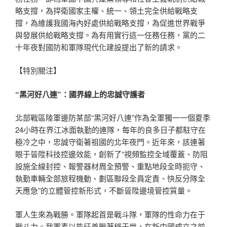
略支撐，為捍衛國家主權、統一、領土完全供給戰略支
撐，為維護我國海內好處供給戰略支撐，為促進世界戰爭
與發展供給戰略支撐。為有用實行這一任務任務，黨的二
十年夜對國防和軍隊現代化建設提出了新的請求。
【特別關注】
“黑河好八連”：國界線上的忠誠守護者
北部戰區陸軍邊防某部“黑河好八連”作為全軍獨一一個夏季
24小時在界江冰面執勤的連隊，每年的良多日子都駐守在
極冷之中，忠誠守衛著祖國的北年夜門。近年來，該連著
眼于晉陞科技控邊效能，創新了“視頻監控全域覆蓋、防阻
設施全線封控、報警器材周全預警、重點地段全時扼守、
執勤車輛全部旅程機動、劃區聯段全員定責、快反分隊全
天應急”的立體管控新形式，不斷晉陞邊境管控質量。
軍人生來為戰勝。軍隊起首是戰斗隊，軍隊的性命力在于
戰斗力。我軍素以能征善戰著稱于世，在新中國成立之前