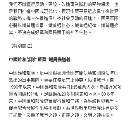
我們不斷獲得反動、建設、改造事業勝利的堅強保證，也
是我們推進中國式現代化、實現中華平易近族偉年夜復興
的戰略支撐。在推進偉年夜社會反動的征途上，國民軍隊
必將以鐵普通崇奉、鐵普通信心、鐵普通紀律、鐵普通擔
當，堅決完成好黨和國民賦予的神圣任務。
【特別關注】
中國維和部隊“藍盔”鐵肩擔道義
中國維和部隊，是中國根據聯合國有關決議和國際法準則
派出的軍事部隊，重要任務是禁止沖突，恢復戰爭。自
1990年以來，中國維和部隊共派出5萬余人次，參加近30項
聯合國維和行動，足跡遍布20多個國家和地區。30多年
來，中國維和部隊忠實實行維和任務，為維護世界戰爭、
促進配合發展作出積極貢獻，為世界戰爭與發展注進更多
正能量，彰顯了戰爭之師、正義之師、文明之師抽像。