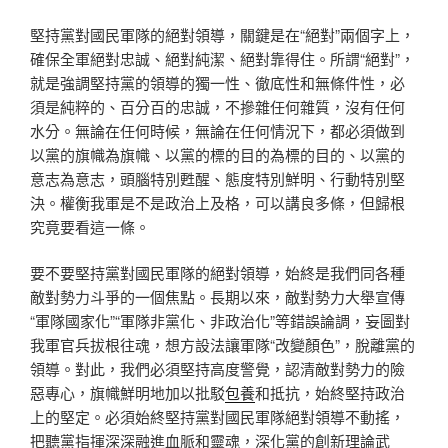
堅持黨對國民軍隊的絕對領導，關鍵是在“絕對”兩個字上，
確保全軍絕對忠誠、絕對純潔、絕對靠得住。所謂“絕對”，
就是強調堅持黨的領導的獨一性、徹底性和無條件性，必
須是純粹的、百分百的忠誠，不摻雜任何雜質，沒有任何
水分。無論在任何時候，無論在任何情況下，都必須做到
以黨的旗幟為旗幟、以黨的標的目的為標的目的、以黨的
意志為意志，頭腦特別甦醒、態度特別鮮明、行動特別堅
決。權衡我軍是不是政治上及格，可以講良多條，但歸根
究竟要看這一條。
要不要堅持黨對國民軍隊的絕對領導，始終是我們同各種
敵對勢力斗爭的一個焦點。長期以來，敵對勢力大舉宣傳
“軍隊國家化”“軍隊非黨化、非政治化”等錯誤論調，妄圖對
我軍官兵拔根往魂，想方設法讓軍隊“改變顏色”，脫離黨的
領導。對此，我們必須堅持高度警覺，認清敵對勢力的險
惡專心，旗幟鮮明地加以批駁
包養
和抵抗，始終堅持政治
上的堅定。必須始終堅持黨對國民軍隊絕對領導不動搖，
把聽黨指揮深深融進血脈和靈魂，深化黨的創新理論武