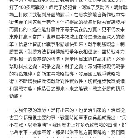
打了400多場戰役，趕走了侵犯者、消滅了反動派，朝鮮戰
場上打敗了武裝到牙齒的對手，在屢次邊境自衛作戰中捍
衛
包養
了國家領土完全。但打得贏的標準是隨著實踐發展
而變化的，過往能打贏并不等于現在能打贏，更不代表未
來能打贏。當前，世界軍事領域正在發生廣泛而深入的變
革，信息化智能化戰爭形態加快到來，戰爭制勝觀念、制
勝要素、制勝方法都與傳統戰爭年夜相徑庭。堅持戰斗力
這個獨一的最基礎的標準，進步國民軍隊打贏才能，必須
緊盯科技之變、戰爭之變、對手之變，深刻研討現代戰爭
的特點規律，創新軍事戰略指導，發展國民戰爭戰略戰
術，不斷增強練兵備戰針對性實效性，切實進步我軍威懾
和實戰才能，鍛造召之即來、來之能戰、戰之必勝的精兵
勁旅。
一支強年夜的軍隊，是打出來的，也是治出來的。治軍從
古至今都是很主要的事。戰國時期軍事家吳起就提出，“兵
不在眾，以治為勝”。我國歷史上許多勇敢善戰的軍隊，好
比岳家軍、戚家軍等，都是以治軍無方而著稱的。我們國