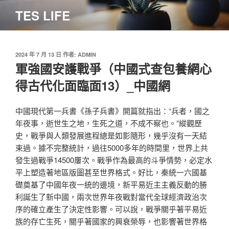
跳
TES LIFE
至
主
要
內
發
2024 年 7 月 13 日
作者:
ADMIN
佈
軍強國安護戰爭（中國式查包養網心
容
於
得古代化面臨面13）_中國網
中國現代第一兵書《孫子兵書》開篇就指出：“兵者，國之
年夜事，逝世生之地，生死之道，不成不察也。”縱觀歷
史，戰爭與人類發展進程總是如影隨形，幾乎沒有一天結
束過。據不完整統計，過往5000多年的時間里，世界上共
發生過戰爭14500屢次。戰爭作為最高的斗爭情勢，必定水
平上塑造著地區版圖甚至世界格式。好比，秦統一六國基
礎奠基了中國年夜一統的邊境，新平易近主主義反動的勝
利誕生了新中國，兩次世界年夜戰對當代全球經濟政治次
序的確立產生了決定性影響。可以說，戰爭關乎著平易近
族的存亡生死，關乎著國家的興衰榮辱，也影響著世界格