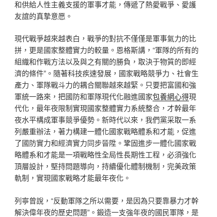
和供給人性主義支援的軍事才能，傳遞了熱愛戰爭、愛護
友誼的真摯意愿。
現代戰爭越來越表白，戰爭的對抗不僅僅是軍事氣力的比
拼，更是國家整體實力的較量。恩格斯講，“軍隊的所有的
組織和作戰方法以及與之有關的勝負，取決于物質的即經
濟的條件”。隨著科技疾速發展，國家戰略競爭力、社會生
產力、軍隊戰斗力的耦合關聯越來越緊。只要把富國和強
軍統一路來，把國防和軍隊現代化融進國家
包養網心得
現
代化，最年夜限制實現國家整體實力系統整合，才幹最年
夜水平構成軍事競爭優勢。新時代以來，我們黨采取一系
列嚴重辦法，著力構建一體化國家戰略體系和才能，促進
了國防實力和經濟實力同步晉陞。鞏固進步一體化國家戰
略體系和才能是一項戰略性全局性長期性工程，必須強化
頂層設計，堅持問題導向，持續優化體制機制，完美政策
軌制，實現國家戰略才能最年夜化。
列寧曾說，“反動軍隊之所以需要，是因為只要靠暴力才幹
解決偉年夜的歷史問題”。鍛造一支強年夜的國民軍隊，是