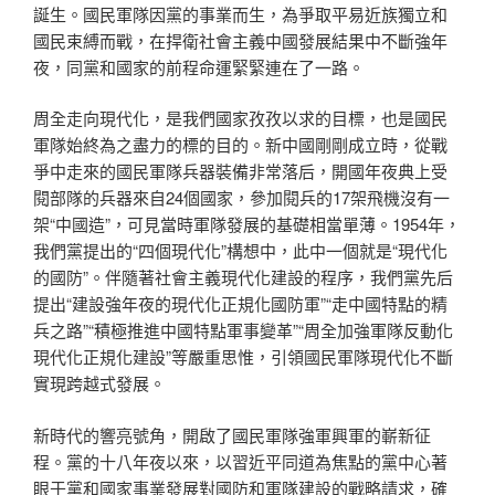
誕生。國民軍隊因黨的事業而生，為爭取平易近族獨立和
國民束縛而戰，在捍衛社會主義中國發展結果中不斷強年
夜，同黨和國家的前程命運緊緊連在了一路。
周全走向現代化，是我們國家孜孜以求的目標，也是國民
軍隊始終為之盡力的標的目的。新中國剛剛成立時，從戰
爭中走來的國民軍隊兵器裝備非常落后，開國年夜典上受
閱部隊的兵器來自24個國家，參加閱兵的17架飛機沒有一
架“中國造”，可見當時軍隊發展的基礎相當單薄。1954年，
我們黨提出的“四個現代化”構想中，此中一個就是“現代化
的國防”。伴隨著社會主義現代化建設的程序，我們黨先后
提出“建設強年夜的現代化正規化國防軍”“走中國特點的精
兵之路”“積極推進中國特點軍事變革”“周全加強軍隊反動化
現代化正規化建設”等嚴重思惟，引領國民軍隊現代化不斷
實現跨越式發展。
新時代的響亮號角，開啟了國民軍隊強軍興軍的嶄新征
程。黨的十八年夜以來，以習近平同道為焦點的黨中心著
眼于黨和國家事業發展對國防和軍隊建設的戰略請求，確