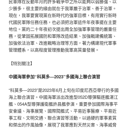
民軍隊在反動年月的許多戰爭中之所以能夠以弱勝強、以
少勝多，很主要的緣由就在于我軍嚴于治軍、善于治軍。
現在，我軍要實現黨在新時代的強軍目標，有用實行新時
代國民軍隊任務任務，也必須把治軍這件年夜事擺在主要
地位。黨的二十年夜初次提出周全加強軍事管理的嚴重任
務，從鞏固拓展國防和軍隊改造結果、加強戰建備統籌、
加強依法治軍、改進戰略治理等方面，著力構建現代軍事
管理體系，以高程度管理推動我軍高質量發展。
【特別關注】
中國海軍參加“科莫多—2023”多國海上聯合演習
“科莫多—2023”是2023年6月上旬在印度尼西亞舉行的多國
海上聯合演習。中國海軍派出改進型052D導彈驅逐艦湛江
艦、054A型導彈護衛艦許昌艦參演，重要參加國際海事平
安會議、海事展覽、國際閱艦式、平易近事醫療、平易近
事工程、文明交通、聯合演習等活動，以過硬的軍事素質
和傑出的作風抽像，展現了我軍應對天然災害、海事威脅