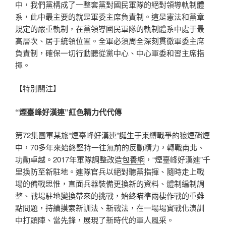
中，我們黨構成了一整套黨對國民軍隊的絕對領導軌制體
系，此中最主要的就是軍委主席負責制。這是憲法和黨章
規定的嚴重軌制，在黨領導國民軍隊的軌制體系中處于最
高層次、居于統領位置。全軍必須周全深刻貫徹軍委主席
負責制，確保一切行動聽從黨中心、中心軍委和習主席指
揮。
【特別關注】
“煙臺峰好漢連”紅色精力代代傳
第72集團軍某旅“煙臺峰好漢連”誕生于束縛戰爭的狼煙硝煙
中，70多年來始終堅持一往無前的反動精力，轉戰南北、
功勛卓越。2017年軍隊調整改造
包養網
，“煙臺峰好漢連”千
里換防至新駐地。連隊官兵以絕對聽黨指揮、隨時走上戰
場的備戰思惟，直面兵器裝備更換新的資料、體制編制調
整、戰場駐地變換帶來的挑戰，始終瞄準兩棲作戰的重難
點問題，持續摸索新訓法、新戰法，在一場場實戰化演訓
中打頭陣、當先鋒，展現了新時代的軍人風采。