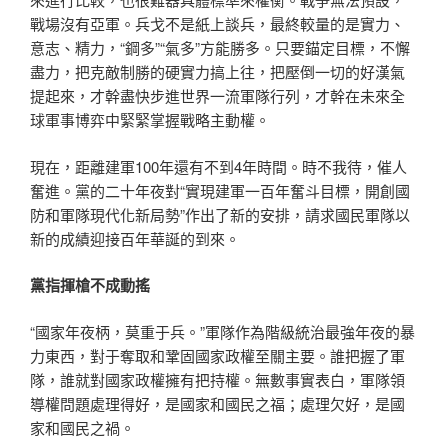
戰場沒有亞軍。兵戈不是紙上談兵，最終較量的是實力、
意志、精力，“鋼多”“氣多”方能勝多。只要錨定目標，不懈
盡力，把克敵制勝的硬實力搞上往，把壓倒一切的好漢氣
提起來，才幹盡快步進世界一流軍隊行列，才幹在未來全
球軍事博弈中緊緊掌握戰略主動權。
現在，距離建軍100年還有不到4年時間。時不我待，催人
奮進。黨的二十年夜對“實現建軍一百年奮斗目標，開創國
防和軍隊現代化新局勢”作出了新的安排，請求國民軍隊以
新的成績迎接百年華誕的到來。
黨指揮槍不成動搖
“國家年夜柄，莫重于兵。”軍隊作為階級統治最強年夜的暴
力東西，對于奪取和鞏固國家政權至關主要。誰把握了軍
隊，誰就對國家政權擁有把持權。無數事實表白，軍隊領
導權問題處理得好，是國家和國民之福；處理欠好，是國
家和國民之禍。