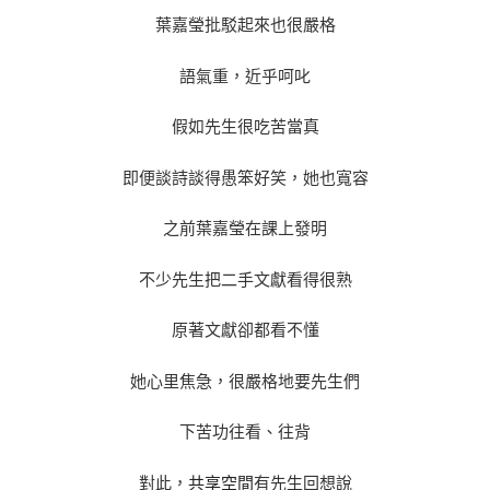
葉嘉瑩批駁起來也很嚴格
語氣重，近乎呵叱
假如先生很吃苦當真
即便談詩談得愚笨好笑，她也寬容
之前葉嘉瑩在課上發明
不少先生把二手文獻看得很熟
原著文獻卻都看不懂
她心里焦急，很嚴格地要先生們
下苦功往看、往背
對此，
共享空間
有先生回想說