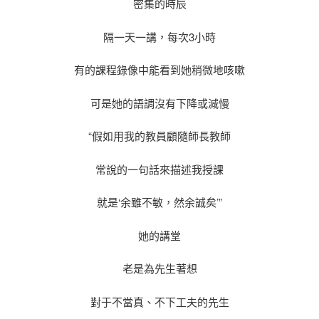
密集的時辰
隔一天一講，每次3小時
有的課程錄像中能看到她稍微地咳嗽
可是她的語調沒有下降或減慢
“假如用我的教員顧隨師長教師
常說的一句話來描述我授課
就是‘余雖不敏，然余誠矣’”
她的講堂
老是為先生著想
對于不當真、不下工夫的先生