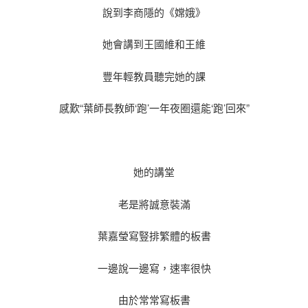
說到李商隱的《嫦娥》
她會講到王國維和王維
豐年輕教員聽完她的課
感歎“葉師長教師‘跑’一年夜圈還能‘跑’回來”
她的講堂
老是將誠意裝滿
葉嘉瑩寫豎排繁體的板書
一邊說一邊寫，速率很快
由於常常寫板書