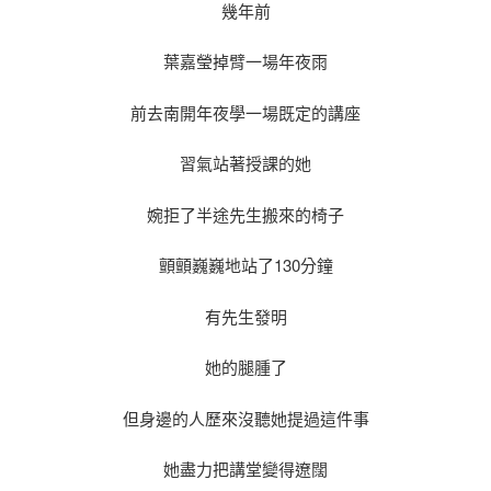
幾年前
葉嘉瑩掉臂一場年夜雨
前去南開年夜學一場既定的講座
習氣站著授課的她
婉拒了半途先生搬來的椅子
顫顫巍巍地站了130分鐘
有先生發明
她的腿腫了
但身邊的人歷來沒聽她提過這件事
她盡力把講堂變得遼闊