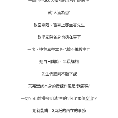
一間可坐300人擺佈的年夜門路教室
就“人滿為患”
教室臺階、窗臺上都坐著先生
數學家陳省身也擠在臺下
一次，連葉嘉瑩本身也擠不進教室門
她白日講詩、早晨講詞
先生們聽到不願下課
葉嘉瑩說本身的授課作風是“跑野馬”
一句“小山堆疊金明滅”里的“小山”兩個
交流
字
她就能講上3頁紙的內在的事務