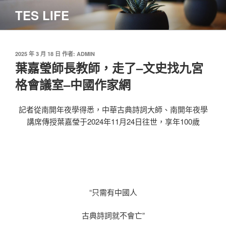
跳
TES LIFE
至
主
要
內
發
2025 年 3 月 18 日
作者:
ADMIN
佈
葉嘉瑩師長教師，走了–文史找九宮
容
於
格會議室–中國作家網
記者從南開年夜學得悉，中華古典詩詞大師、南開年夜學
講席傳授葉嘉瑩于2024年11月24日往世，享年100歲
“只需有中國人
古典詩詞就不會亡”