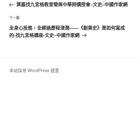
一
葉嘉找九宮格教室瑩與中華詩講授會–文史–中國作家網
導
篇
覽
文
下
下一篇
章
一
全身心投進，全經過歷程浸潤——《創業史》是如何寫成
篇
的-找九宮格講座-文史–中國作家網
文
章
本站採用 WordPress 建置