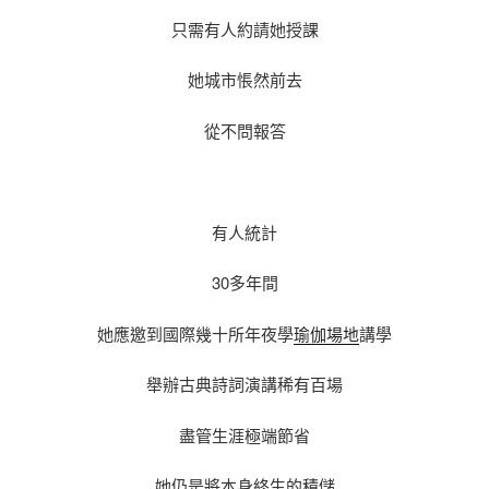
只需有人約請她授課
她城市悵然前去
從不問報答
有人統計
30多年間
她應邀到國際幾十所年夜學
瑜伽場地
講學
舉辦古典詩詞演講稀有百場
盡管生涯極端節省
她仍是將本身終生的積儲