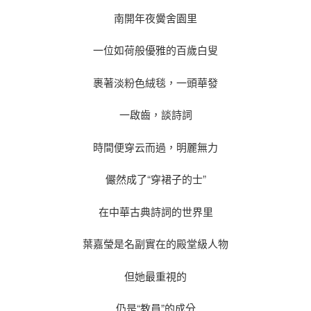
南開年夜黌舍園里
一位如荷般優雅的百歲白叟
裹著淡粉色絨毯，一頭華發
一啟齒，談詩詞
時間便穿云而過，明麗無力
儼然成了“穿裙子的士”
在中華古典詩詞的世界里
葉嘉瑩是名副實在的殿堂級人物
但她最重視的
仍是“教員”的成分