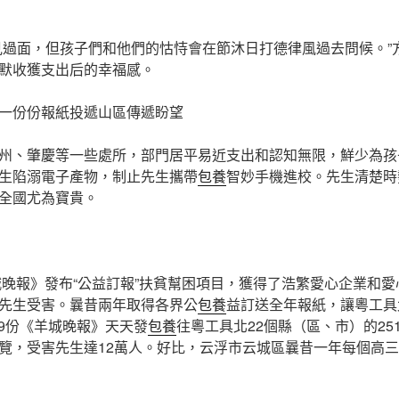
見過面，但孩子們和他們的怙恃會在節沐日打德律風過去問候。”
默收獲支出后的幸福感。
 一份份報紙投遞山區傳遞盼望
州、肇慶等一些處所，部門居平易近支出和認知無限，鮮少為孩
生陷溺電子產物，制止先生攜帶
包養
智妙手機進校。先生清楚時
全國尤為寶貴。
羊城晚報》發布“公益訂報”扶貧幫困項目，獲得了浩繁愛心企業和
先生受害。曩昔兩年取得各界公
包養
益訂送全年報紙，讓粵工具
239份《羊城晚報》天天發
包養
往粵工具北22個縣（區、市）的25
覽，受害先生達12萬人。好比，云浮市云城區曩昔一年每個高三