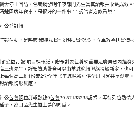
黌舍停止回訪，
包養網
發明年夜部門先生當真讀報并收獲成效。
清楚國度年夜事，是很好的一件事。” 捐贈者方教員說。
》公益訂報
訂報運動，是呼應“精準扶貧”“文明扶貧”號令，立異教導扶貧情
報“公益訂報”項目標報紙，贈予對象
包養網
重要是廣東省內經濟
高三班先生，詳細贊助黌舍可以由羊城晚報聯絡接觸斷定，也可
上每個高三班1份或2份全年《羊城晚報》供全班同窗共享瀏覽
報讀報情形反應。
》公
包養網
益訂報熱線0
包養
20-87133333認捐，等待列位
種子，為山區先生插上夢的同黨。