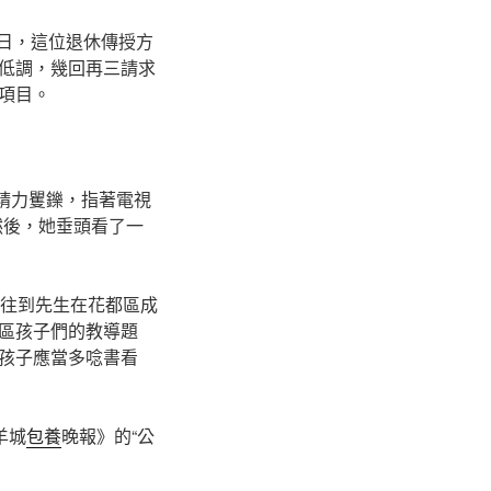
1日，這位退休傳授方
低調，幾回再三請求
項目。
員精力矍鑠，指著電視
然後，她垂頭看了一
會往到先生在花都區成
區孩子們的教導題
孩子應當多唸書看
羊城
包養
晚報》的“公