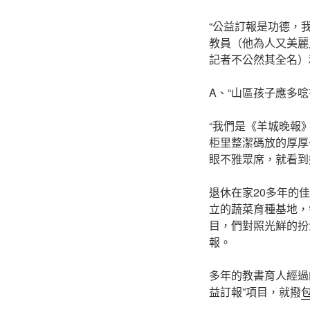
“公益訂報是功德，
教員（他為人又美麗
記者不公然其全名）
A、“山區孩子應多唸
“我們是《羊城晚報
柜里整潔碼放的厚厚
眼不雅眾席，就看到
退休在家20多年的
立的蔬菜育種基地，
目，們對照光鮮的扮
報。
多年的教書育人經過
益訂報”項目，就撥