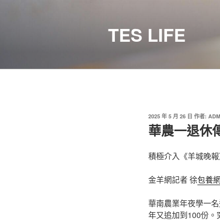
跳
至
TES LIFE
主
要
內
容
發
2025 年 5 月 26 日
作者:
ADM
佈
華農一退休
於
積極介入《羊城晚報
金羊網記者 徐
包養
華南農業年夜學一名
年又追加到100份