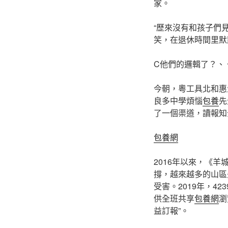
家。
“歷來沒有和孩子們
笑，在退休時間里默
C他們的邏輯了？、
今朝，粵工具北和惠
良多中學煩惱
包養
先
了一個渠道，讀報知
包養網
2016年以來，《
撐，越來越多的山區
受害。2019年，4
供全班共享
包養網
瀏
益訂報”。