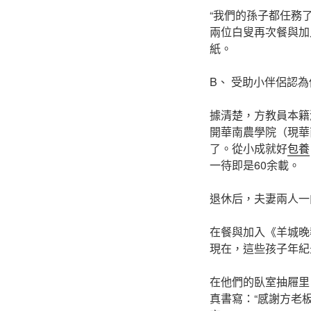
“我們的孫子都任務
兩位白叟再次餐與加
紙。
B、 受助小伴侶認
據清楚，方教員本籍
開華南農學院（現華
了。從小成就好
包養
一待即是60余載。
退休后，夫妻兩人一
在餐與加入《羊城晚
現在，這些孩子年紀
在他們的臥室抽屜里
真書寫：“感謝方老