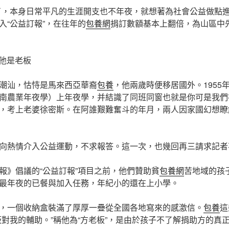
了，本身日常平凡的生涯開支也不年夜，就想著為社會公益做點進
入“公益訂報”，在往年的
包養網
捐訂數額基本上翻倍，為山區中先
為他是老板
潮汕，怙恃是馬來西亞華裔
包養
，他兩歲時便移居國外。1955
南農業年夜學）上年夜學，并結識了同班同窗也就是你可是我們
，考上老婆徐密斯。在阿誰艱難奮斗的年月，兩人因家國幻想瞭
向熱情介入公益運動，不求報答。這一次，也幾回再三請求記者
報》倡議的“公益訂報”項目之前，他們贊助貧
包養網
苦地域的孩
最年夜的已餐與加入任務，年紀小的還在上小學。
，一個收納盒裝滿了厚厚一疊從全國各地寫來的感激信。
包養
這
板對我的輔助。”稱他為“方老板”，是由於孩子不了解捐助方的真