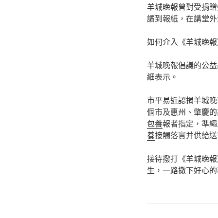
羊城晚報曾對受捐贈
讀到報紙，在講堂外
如何介入《羊城晚報
羊城晚報倡議的公益
細表示。
市平易近認捐羊城晚
個市及惠州、肇慶的
包養
報者指定，準繩
養
接觸落實并供給送
接待撥打《羊城晚報
生，一路撒下好心的