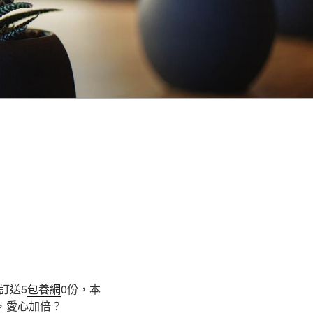
訂送5
包養網
0份，本
，愛心加倍？