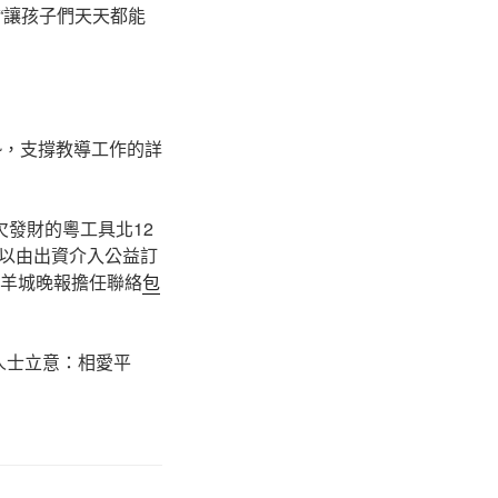
“讓孩子們天天都能
勢，支撐教導工作的詳
欠發財的粵工具北12
以由出資介入公益訂
。羊城晚報擔任聯絡
包
熱情人士立意：相愛平