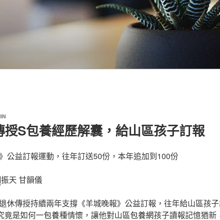
IN
傳授S包養經歷解囊，給山區孩子訂報
》公益訂報運動，往年訂送50份，本年追加到100份
網
振天 甘韻儀
退休傳授持續兩年支撐《羊城晚報》公益訂報，往年給山區孩子
。究竟是如何一
包養
種情懷，讓他對山區
包養網
孩子讀報記憶猶新