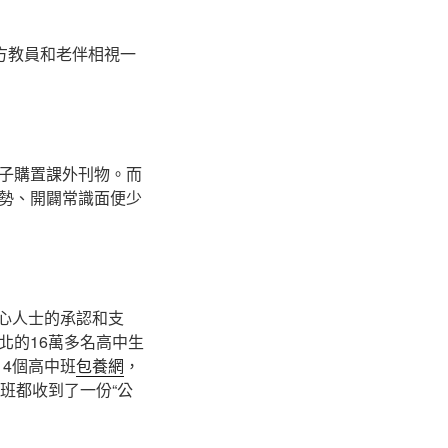
方教員和老伴相視一
子購置課外刊物。而
勢、開闢常識面便少
愛心人士的承認和支
北的16萬多名高中生
14個高中班
包養網
，
班都收到了一份“公