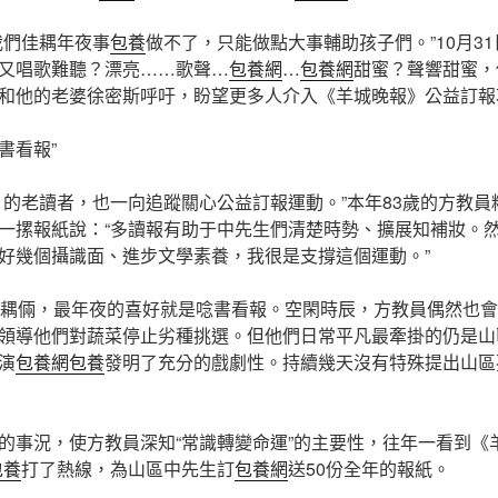
我們佳耦年夜事
包養
做不了，只能做點大事輔助孩子們。”10月3
又唱歌難聽？漂亮……歌聲…
包養網
…
包養網
甜蜜？聲響甜蜜，
和他的老婆徐密斯呼吁，盼望更多人介入《羊城晚報》公益訂報
書看報”
》的老讀者，也一向追蹤關心公益訂報運動。”本年83歲的方教
一摞報紙說：“多讀報有助于中先生們清楚時勢、擴展知補妝。
好幾個攝識面、進步文學素養，我很是支撐這個運動。”
佳耦倆，最年夜的喜好就是唸書看報。空閑時辰，方教員偶然也
領導他們對蔬菜停止劣種挑選。但他們日常平凡最牽掛的仍是山
演
包養網
包養
發明了充分的戲劇性。持續幾天沒有特殊提出山區
的事況，使方教員深知“常識轉變命運”的主要性，往年一看到《
包養
打了熱線，為山區中先生訂
包養網
送50份全年的報紙。