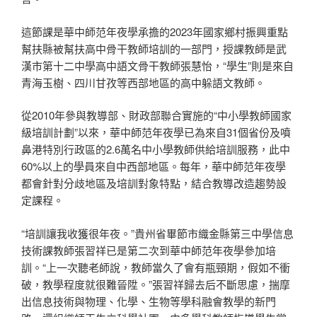
這節課是華中師范年夜學承擔的2023年國家鄉村振興重點
幫扶縣被幫扶高中骨干教師培訓的一部門，授課教師是武
漢市第十二中學高中語文骨干教師張慧怡，“學生”則是來自
青海玉樹、四川甘孜等西部地區的高中躲語文教師。
從2010年參與教導部、財政部聯合實施的“中小學教師國家
級培訓計劃”以來，華中師范年夜學已為來自31個省份及噴
鼻港特別行政區的2.6萬名中小學教師供給培訓服務，此中
60%以上的學員來自中西部地區。每年，華中師范年夜學
都會針對分歧地區及培訓對象特點，結合教導改造趨勢設
定課程。
“培訓讓我收獲很年夜。”貴州省畢節市織金縣第三中學信息
技術課教師張習祥已是第二次到華中師范年夜學參加培
訓。“上一次聽老師說，教師當久了會有瓶頸期，假如不衝
破，教學程度就很難晉陞。”張習祥歸去后不斷思慮，揣摩
出信息技術與物理、化學、生物等學科融會教學的新門