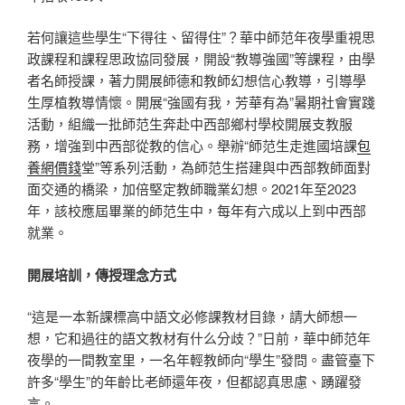
若何讓這些學生“下得往、留得住”？華中師范年夜學重視思
政課程和課程思政協同發展，開設“教導強國”等課程，由學
者名師授課，著力開展師德和教師幻想信心教導，引導學
生厚植教導情懷。開展“強國有我，芳華有為”暑期社會實踐
活動，組織一批師范生奔赴中西部鄉村學校開展支教服
務，增強到中西部從教的信心。舉辦“師范生走進國培課
包
養網價錢
堂”等系列活動，為師范生搭建與中西部教師面對
面交通的橋梁，加倍堅定教師職業幻想。2021年至2023
年，該校應屆畢業的師范生中，每年有六成以上到中西部
就業。
開展培訓，傳授理念方式
“這是一本新課標高中語文必修課教材目錄，請大師想一
想，它和過往的語文教材有什么分歧？”日前，華中師范年
夜學的一間教室里，一名年輕教師向“學生”發問。盡管臺下
許多“學生”的年齡比老師還年夜，但都認真思慮、踴躍發
言。