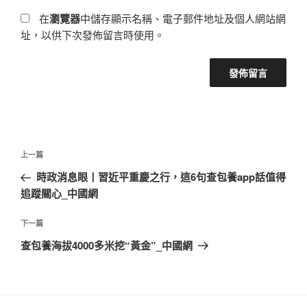
在
瀏覽器
中儲存顯示名稱、電子郵件地址及個人網站網
址，以供下次發佈留言時使用。
文
上
上一篇
章
一
時政消息眼丨習近平重慶之行，這6句查包養app話值得
導
篇
追蹤關心_中國網
覽
文
章
下
下一篇
一
查包養海拔4000多米挖“黃金”_中國網
篇
文
章