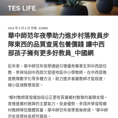
跳
TES LIFE
至
主
要
內
發
2024 年 6 月 6 日
作者:
ADMIN
佈
華中師范年夜學助力進步村落教員步
容
於
隊東西的品質查覓包養價錢 讓中西
部孩子擁有更多好教員_中國網
近年來，華中師范年夜學通過引導優秀畢業生到中西部任
教、參與培訓中西部欠發達地區中小學教師、在中西部推
進教導數字化等多種方法，助力進步基層教師才能程度、
縮小區域教導差距。
“鄉村教師是發展加倍公正更有質量鄉村教導的基礎支撐，
是推進鄉村振興的主要氣力。安身優勢、多措并舉晉陞鄉
村教師隊伍整體質量，華中師范年夜學責無旁貸。”華中師
范年夜學校長郝芳華說。