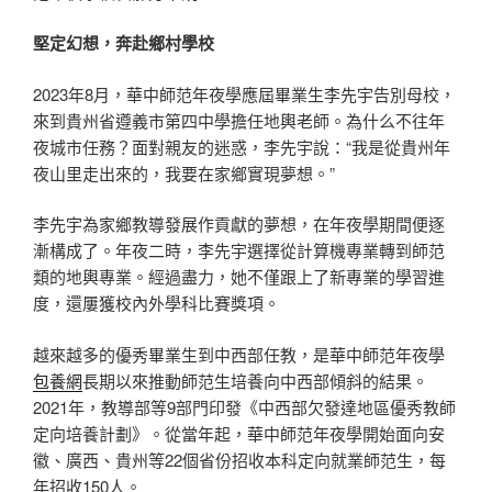
堅定幻想，奔赴鄉村學校
2023年8月，華中師范年夜學應屆畢業生李先宇告別母校，
來到貴州省遵義市第四中學擔任地輿老師。為什么不往年
夜城市任務？面對親友的迷惑，李先宇說：“我是從貴州年
夜山里走出來的，我要在家鄉實現夢想。”
李先宇為家鄉教導發展作貢獻的夢想，在年夜學期間便逐
漸構成了。年夜二時，李先宇選擇從計算機專業轉到師范
類的地輿專業。經過盡力，她不僅跟上了新專業的學習進
度，還屢獲校內外學科比賽獎項。
越來越多的優秀畢業生到中西部任教，是華中師范年夜學
包養網
長期以來推動師范生培養向中西部傾斜的結果。
2021年，教導部等9部門印發《中西部欠發達地區優秀教師
定向培養計劃》。從當年起，華中師范年夜學開始面向安
徽、廣西、貴州等22個省份招收本科定向就業師范生，每
年招收150人。