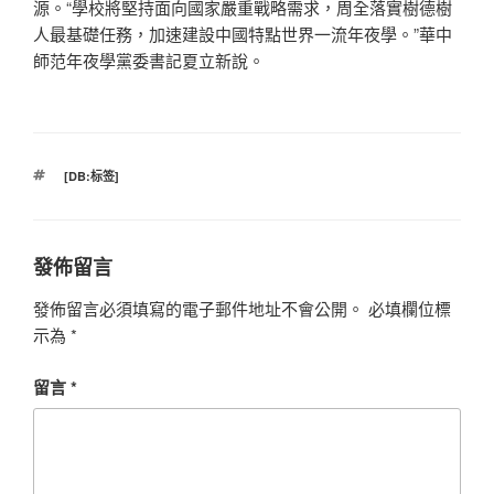
源。“學校將堅持面向國家嚴重戰略需求，周全落實樹德樹
人最基礎任務，加速建設中國特點世界一流年夜學。”華中
師范年夜學黨委書記夏立新說。
標
[DB:标签]
籤
發佈留言
發佈留言必須填寫的電子郵件地址不會公開。
必填欄位標
示為
*
留言
*