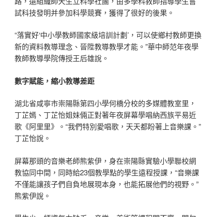
路，還組織師天生立科學社團，由多學科教師指導學生嘗
試科技發明并參加科學競賽，獲得了很好的後果。
“落實好‘中小學教師國家級培訓計劃’，可以使鄉村教師更換
新的資料教導理念、晉陞教導教學才能。”華中師范年夜學
教師教導學院傳授王后雄說。
數字賦能，縮小教導差距
湖北省咸寧市崇陽縣第四小學何橋分校的多媒體教室里，
丁芷嫣、丁芷怡姐妹倆正對著年夜屏幕學唱納西族平易近
歌《阿里里》。“我們特別愛唱歌，天天都盼著上音樂課。”
丁芷怡說。
屏幕那頭的音樂老師熊紫伊，身在崇陽縣實驗小學聯校網
教協同中間，同時給23個教學點的學生遠程授課，“音樂課
不僅能讓孩子們自負地展現本身，也能拓展他們的視野。”
熊紫伊說。