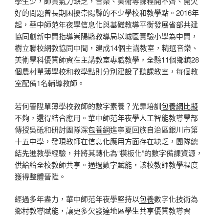
學生少，師資氣力缺乏，音樂、美術等課程開不齊、開欠
好的問題曾長期困擾崇陽縣的不少學校和教學點。2016年
起，華中師范年夜學信息化與基礎教導平衡發展省部共建
協同創新中間指導崇陽縣教導局以城區實驗小學為中間，
樹立聯校網教協同中間，建成14個主講教室，精選音樂、
美術學科優質師資在主講教室專職教學，全縣11個鄉鎮28
個農村單薄學校和教學點則分別建設了聽課教室，每個教
室配備1名輔導教師。
若何晉陞單薄學校教師的數字素養？光靠培訓
包養網比擬
不夠，還得結合應用。華中師范年夜學人工智能教導學部
傳授吳砥和研討團隊深
包養網
進寧夏回族自治區銀川市第
十五中學，發現教師在信息化應用方面存在缺乏，團隊總
結先進教學經驗，并將其轉化為“模板化”的數字備課資源，
供給給全校教師共享。通過數字賦能，該校教師教學程度
獲得整體晉陞。
經過多年盡力，華中師范年夜學堅持以
包養
數字化技術為
鄉村教導賦能，讓更多欠發達地區學生共享優質教導資