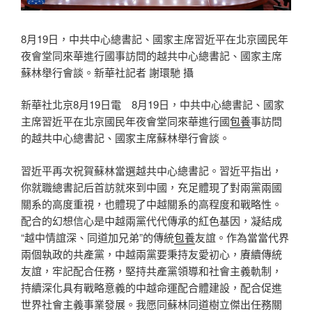
8月19日，中共中心總書記、國家主席習近平在北京國民年
夜會堂同來華進行國事訪問的越共中心總書記、國家主席
蘇林舉行會談。新華社記者 謝環馳 攝
新華社北京8月19日電 8月19日，中共中心總書記、國家
主席習近平在北京國民年夜會堂同來華進行國
包養
事訪問
的越共中心總書記、國家主席蘇林舉行會談。
習近平再次祝賀蘇林當選越共中心總書記。習近平指出，
你就職總書記后首訪就來到中國，充足體現了對兩黨兩國
關系的高度重視，也體現了中越關系的高程度和戰略性。
配合的幻想信心是中越兩黨代代傳承的紅色基因，凝結成
“越中情誼深、同道加兄弟”的傳統
包養
友誼。作為當當代界
兩個執政的共產黨，中越兩黨要秉持友愛初心，賡續傳統
友誼，牢記配合任務，堅持共產黨領導和社會主義軌制，
持續深化具有戰略意義的中越命運配合體建設，配合促進
世界社會主義事業發展。我愿同蘇林同道樹立傑出任務關