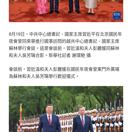
8月19日，中共中心總書記、國家主席習近平在北京國民年
夜會堂同來華進行國事訪問的越共中心總書記、國家主席
蘇林舉行會談。這是會談前，習近溫和夫人彭麗媛同蘇林
和夫人吳芳璃合影。新華社記者 謝環馳 攝
會談前，習近溫和夫人彭麗媛在國民年夜會堂東門外廣場
為蘇林和夫人吳芳璃舉行歡迎儀式。