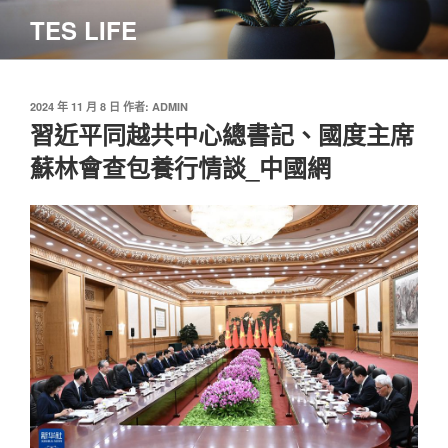
跳
TES LIFE
至
主
要
內
發
2024 年 11 月 8 日
作者:
ADMIN
佈
習近平同越共中心總書記、國度主席
容
於
蘇林會查包養行情談_中國網