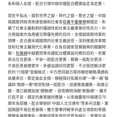
系和個人友誼，配合引領中越命運配合體建設走深走實。
習近平指出，面對世界之變、時代之變、歷史之變，中越
兩國堅持經濟疾速發展和社會長
包養平臺推舉
期穩定，彰
顯了社會主義軌制的優越性和社會主義事業的性命力。中
方將越南作為周邊交際優先標的目的，支撐越南堅持黨的
領導，走合適本國國情的社會主義途徑，深刻推進改革開
放和社會主義現代化事業。在各自國家發展振興的關鍵時
期，
包養網
中越要把準命運配合體建設的標的目的，夯實
政治互信更高、平安一起配合更實、務實一起配合更深、
平易近意基礎更牢、多邊協調共同更緊、不合管控解決更
好的“六個更”發展格式。中方愿同越方堅持親密戰略溝通和
高層來往，堅定彼此支撐，積極探討拓展共建“一帶一路”倡
議和“兩廊一圈”框架對接一起配合，加速推進鐵路、高速公
路、港口基礎設施“硬聯通”，晉陞聰明海關“軟聯通”，攜手
打造平安、穩定的產業鏈供應鏈。以來歲慶祝中越建交75
周年為契機，配合舉辦好“中越人文交通年”等系列活動，鞏
固兩國平易近意基礎。雙方要秉持戰爭共處五項原則等國
際關系基礎準則，推動同等有序的世界多極化、普惠包涵