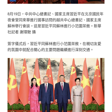
8月19日，中共中心總書記、國家主席習近平在北京國民年
夜會堂同來華進行國事訪問的越共中心總書記、國家主席
蘇林舉行會談。這是習近平同蘇林進行小范圍茶敘。新華
社記者 謝環馳 攝
簽字儀式后，習近平同蘇林進行小范圍茶敘，在親切友愛
的氛圍中就配合關心的主要問題繼續進行深刻交通。