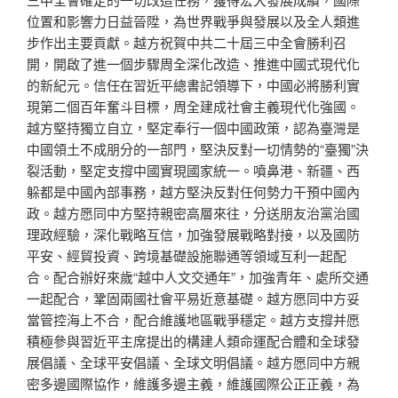
位置和影響力日益晉陞，為世界戰爭與發展以及全人類進
步作出主要貢獻。越方祝賀中共二十屆三中全會勝利召
開，開啟了進一個步驟周全深化改造、推進中國式現代化
的新紀元。信任在習近平總書記領導下，中國必將勝利實
現第二個百年奮斗目標，周全建成社會主義現代化強國。
越方堅持獨立自立，堅定奉行一個中國政策，認為臺灣是
中國領土不成朋分的一部門，堅決反對一切情勢的“臺獨”決
裂活動，堅定支撐中國實現國家統一。噴鼻港、新疆、西
躲都是中國內部事務，越方堅決反對任何勢力干預中國內
政。越方愿同中方堅持親密高層來往，分送朋友治黨治國
理政經驗，深化戰略互信，加強發展戰略對接，以及國防
平安、經貿投資、跨境基礎設施聯通等領域互利一起配
合。配合辦好來歲“越中人文交通年”，加強青年、處所交通
一起配合，鞏固兩國社會平易近意基礎。越方愿同中方妥
當管控海上不合，配合維護地區戰爭穩定。越方支撐并愿
積極參與習近平主席提出的構建人類命運配合體和全球發
展倡議、全球平安倡議、全球文明倡議。越方愿同中方親
密多邊國際協作，維護多邊主義，維護國際公正正義，為