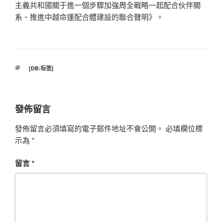
主義共和國關于進一個步驟加強周全戰略一起配合伙伴關
系、推進中越命運配合體建設的聯合聲明》。
標
[DB:标签]
籤
發佈留言
發佈留言必須填寫的電子郵件地址不會公開。
必填欄位標
示為
*
留言
*