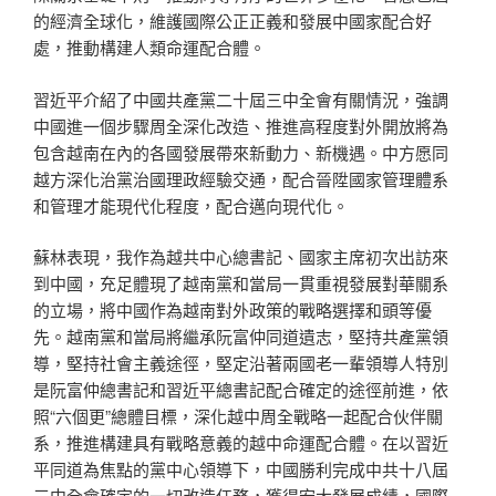
的經濟全球化，維護國際公正正義和發展中國家配合好
處，推動構建人類命運配合體。
習近平介紹了中國共產黨二十屆三中全會有關情況，強調
中國進一個步驟周全深化改造、推進高程度對外開放將為
包含越南在內的各國發展帶來新動力、新機遇。中方愿同
越方深化治黨治國理政經驗交通，配合晉陞國家管理體系
和管理才能現代化程度，配合邁向現代化。
蘇林表現，我作為越共中心總書記、國家主席初次出訪來
到中國，充足體現了越南黨和當局一貫重視發展對華關系
的立場，將中國作為越南對外政策的戰略選擇和頭等優
先。越南黨和當局將繼承阮富仲同道遺志，堅持共產黨領
導，堅持社會主義途徑，堅定沿著兩國老一輩領導人特別
是阮富仲總書記和習近平總書記配合確定的途徑前進，依
照“六個更”總體目標，深化越中周全戰略一起配合伙伴關
系，推進構建具有戰略意義的越中命運配合體。在以習近
平同道為焦點的黨中心領導下，中國勝利完成中共十八屆
三中全會確定的一切改造任務，獲得宏大發展成績，國際