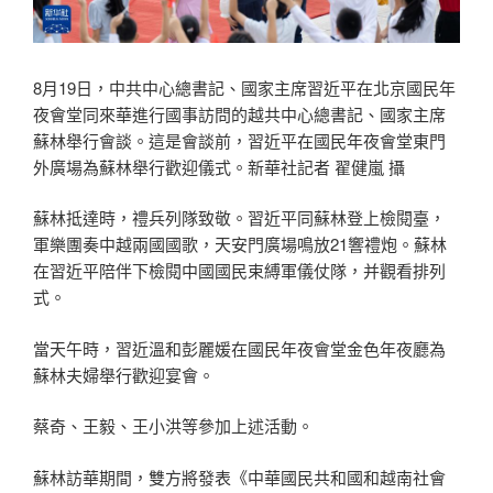
8月19日，中共中心總書記、國家主席習近平在北京國民年
夜會堂同來華進行國事訪問的越共中心總書記、國家主席
蘇林舉行會談。這是會談前，習近平在國民年夜會堂東門
外廣場為蘇林舉行歡迎儀式。新華社記者 翟健嵐 攝
蘇林抵達時，禮兵列隊致敬。習近平同蘇林登上檢閱臺，
軍樂團奏中越兩國國歌，天安門廣場鳴放21響禮炮。蘇林
在習近平陪伴下檢閱中國國民束縛軍儀仗隊，并觀看排列
式。
當天午時，習近溫和彭麗媛在國民年夜會堂金色年夜廳為
蘇林夫婦舉行歡迎宴會。
蔡奇、王毅、王小洪等參加上述活動。
蘇林訪華期間，雙方將發表《中華國民共和國和越南社會