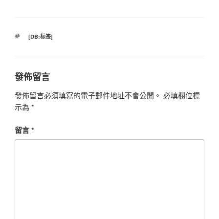
標
[DB:标签]
籤
發佈留言
發佈留言必須填寫的電子郵件地址不會公開。
必填欄位標
示為
*
留言
*