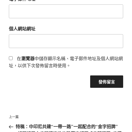
個人網站網址
在
瀏覽器
中儲存顯示名稱、電子郵件地址及個人網站網
址，以供下次發佈留言時使用。
文
上
上一篇
章
一
特稿：中印尼共建“一帶一路”一起配合的“金字招牌”
導
篇