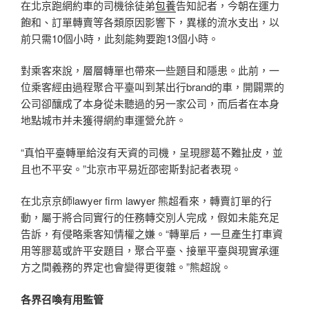
在北京跑網約車的司機徐徒弟
包養
告知記者，今朝在運力
飽和、訂單轉賣等各類原因影響下，異樣的流水支出，以
前只需10個小時，此刻能夠要跑13個小時。
對乘客來說，層層轉單也帶來一些題目和隱患。此前，一
位乘客經由過程聚合平臺叫到某出行brand的車，開闢票的
公司卻釀成了本身從未聽過的另一家公司，而后者在本身
地點城市并未獲得網約車運營允許。
“真怕平臺轉單給沒有天資的司機，呈現膠葛不難扯皮，並
且也不平安。”北京市平易近邵密斯對記者表現。
在北京京師lawyer firm lawyer 熊超看來，轉賣訂單的行
動，屬于將合同實行的任務轉交別人完成，假如未能充足
告訴，有侵略乘客知情權之嫌。“轉單后，一旦產生打車資
用等膠葛或許平安題目，聚合平臺、接單平臺與現實承運
方之間義務的界定也會變得更復雜。”熊超說。
各界召喚有用監管