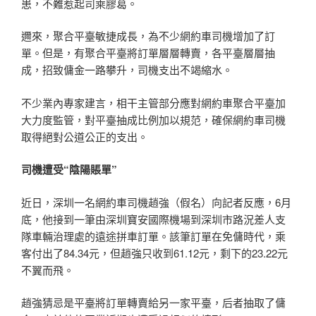
患，不難惹起司乘膠葛。
邇來，聚合平臺敏捷成長，為不少網約車司機增加了訂
單。但是，有聚合平臺將訂單層層轉賣，各平臺層層抽
成，招致傭金一路攀升，司機支出不竭縮水。
不少業內專家建言，相干主管部分應對網約車聚合平臺加
大力度監管，對平臺抽成比例加以規范，確保網約車司機
取得絕對公道公正的支出。
司機遭受“陰陽賬單”
近日，深圳一名網約車司機趙強（假名）向記者反應，6月
底，他接到一筆由深圳寶安國際機場到深圳市路況差人支
隊車輛治理處的遠途拼車訂單。該筆訂單在免傭時代，乘
客付出了84.34元，但趙強只收到61.12元，剩下的23.22元
不翼而飛。
趙強猜忌是平臺將訂單轉賣給另一家平臺，后者抽取了傭