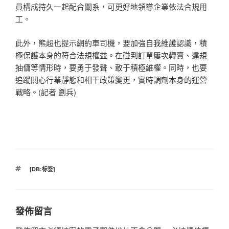
員構成持久一起配合關系，可更好地領導企業依法合規用
工。
此外，熊超也提示網約車司機，要加強自我維護認識，積
極保護本身的符合法規權益。在碰到訂單屢次轉賣、違規
抽傭等情形時，要勇于發聲、敢于積極維權。同時，也要
追蹤關心行業靜態和相干政策變更，實時調劑本身的運營
戰略。(記者 劉兵)
標
[DB:标签]
籤
發佈留言