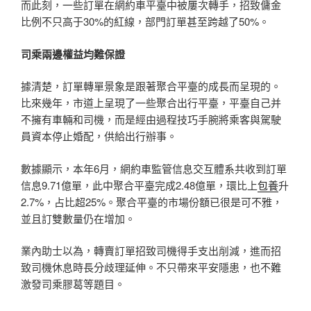
而此刻，一些訂單在網約車平臺中被屢次轉手，招致傭金
比例不只高于30%的紅線，部門訂單甚至跨越了50%。
司乘兩邊權益均難保證
據清楚，訂單轉單景象是跟著聚合平臺的成長而呈現的。
比來幾年，市道上呈現了一些聚合出行平臺，平臺自己并
不擁有車輛和司機，而是經由過程技巧手腕將乘客與駕駛
員資本停止婚配，供給出行辦事。
數據顯示，本年6月，網約車監管信息交互體系共收到訂單
信息9.71億單，此中聚合平臺完成2.48億單，環比上
包養
升
2.7%，占比超25%。聚合平臺的市場份額已很是可不雅，
並且訂雙數量仍在增加。
業內助士以為，轉賣訂單招致司機得手支出削減，進而招
致司機休息時長分歧理延伸。不只帶來平安隱患，也不難
激發司乘膠葛等題目。