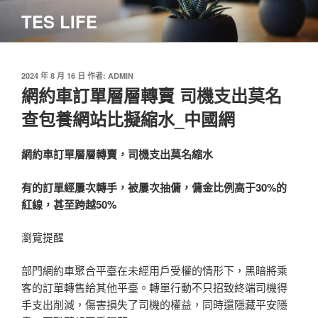
跳
TES LIFE
至
主
要
內
發
2024 年 8 月 16 日
作者:
ADMIN
佈
網約車訂單層層轉賣 司機支出莫名
容
於
查包養網站比擬縮水_中國網
網約車訂單層層轉賣，司機支出莫名縮水
有的訂單經屢次轉手，被屢次抽傭，傭金比例高于30%的
紅線，甚至跨越50%
瀏覽提醒
部門網約車聚合平臺在未經用戶受權的情形下，黑暗將乘
客的訂單轉售給其他平臺。轉單行動不只招致終端司機得
手支出削減，傷害損失了司機的權益，同時還隱藏平安隱