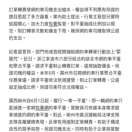
訂單轉賣使網約車司機支出縮水、權益得不到應有保證的
題目惹起了多方器重。業內助士提出，行業主管部分實時
追蹤關心、加大力度
包養
監管，對平臺抽成比例加以規
范，制訂轉單次數和傭金下限，確保網約車司機取得公道
的支出。
記者留意到，部門地域曾經開端給網約車轉單行動加上“緊
箍咒”。近日，浙江寧波市六部分結合約談全市網約車平臺
和聚合平臺，請求平臺制止轉賣訂單、違規抽取傭金，保
證司機的權益。本年5月，廣州市召開網約車行業聚合平臺
任務會議，請求平臺依法依規運營，制止訂單轉賣，公道
設定抽成比例，保證司乘符合法規權益。
廣西柳州自6月1日起，履行“一車一平臺”，即一輛網約車只
能接進一家網
包養網
約車平臺，駕駛員可依據本身需求變
革接進的網約車平臺。對此，柳州市路況運輸局法律支隊
支隊長羅耀輝表現，此舉有用遏制定單轉賣，有助于構成
良性的競爭局勢，保證司機支出，同時有助于企業與駕駛