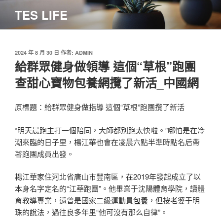
跳
TES LIFE
至
主
要
內
發
2024 年 8 月 30 日
作者:
ADMIN
佈
給群眾健身做領導 這個“草根”跑團
容
於
查甜心寶物包養網攬了新活_中國網
原標題：給群眾健身做指導 這個“草根”跑團攬了新活
“明天晨跑主打一個陪同，大師都別跑太快啦。”哪怕是在冷
潮來臨的日子里，楊江華也會在凌晨六點半準時點名后帶
著跑團成員出發。
楊江華家住河北省唐山市豐南區，在2019年發起成立了以
本身名字定名的“江華跑團”。他畢業于沈陽體育學院，讀體
育教導專業，還曾是國家二級運動員
包養
，但按老婆于明
珠的說法，過往良多年里“他可沒有那么自律”。