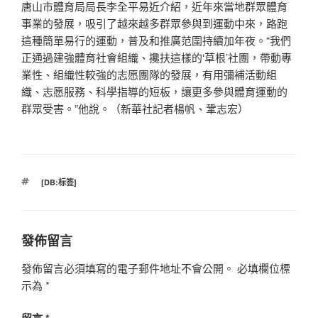
唐山市體育局局長李全平易近介紹，近年來當地群眾體育
事業的發展，吸引了越來越多群眾參與到運動中來，路跑
這種簡單易行的運動，普及和推廣范圍持續加年夜。“我們
正通過建強體育社會組織、攙扶這樣的‘草根’社團，帶動專
業性、組織性較強的志愿團隊的發展，有用彌補活動組
織、志愿服務、科學指導的短板，讓更多參與體育運動的
群眾受害。”他說。（新華社記者楊帆、鞏志宏）
標
[DB:标签]
籤
發佈留言
發佈留言必須填寫的電子郵件地址不會公開。
必填欄位標
示為
*