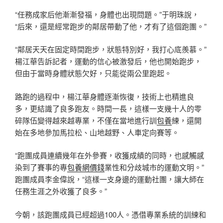
“任務成家后他漸漸發福，身體也出現問題。”于明珠說，
“后來，還是經常跑步的鄰居帶動了他，才有了這個跑團。”
“鄰居天天在固定時間跑步，狀態特別好，我打心底羨慕。”
楊江華告訴記者，運動的信心被激發后，他也開始跑步，
但由于當時身體狀態欠好，只能從兩公里跑起。
路跑的過程中，楊江華身體逐漸恢復，技術上也精進良
多，更結識了良多跑友。時間一長，這樣一支幾十人的零
碎隊伍變得越來越專業，不僅在當地進行訓
包養
練，還開
始在多地參加馬拉松、山地越野、人車定向賽等。
“跑團成員連續幾年在外參賽，收獲成績的同時，也感觸感
染到了賽事的專
包養網價錢
業性和分歧城市的運動文明。”
跑團成員李金偉說，“這樣一支身邊的運動社團，讓大師在
任務生涯之外收獲了良多。”
今朝，該跑團成員已經超過100人。憑借專業系統的訓練和