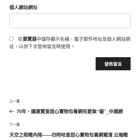
個人網站網址
在
瀏覽器
中儲存顯示名稱、電子郵件地址及個人網站網
址，以供下次發佈留言時使用。
文
上
上一篇
章
一
70年，讓瀏覽查甜心寶物包養網有愛無“礙”_中國網
導
篇
覽
文
下
下一篇
章
一
天空之眼瞰內陸——四時哈查甜心寶物包養網爾濱 云端瞰