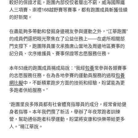
較好的保證才能，跑團內部佼佼者層出不窮，威海國際鐵
人三項賽、崇禮168越野賽等賽事，都有跑團成員斬獲佳績
的好新聞。
在盡能夠多帶動和發掘身邊親友參與運動之外，“江華跑團”
的成員們還把眼光聚焦在了公益任務上——在處所相關部
門支撐下，跑團隊員屢次承擔唐山當地及周邊地區賽事的
記分員、次序維護員、賽事保證等志愿服務任務。
本年53歲的跑團成員楊成局說：“我經
包養
常參與各類賽事
的志愿服務任務，在為各地參賽的運動員服務的過程
包養
網比擬
中，不斷積累跑步方面的技術和經驗，盼望能為更
多跑者供給服務。”
“跑團里良多隊員都有社會體育指導員的成分，經常會給健
身者指導。本年我們攬了新活，舉辦了年夜眾跑者訓練
營，幫助通俗跑者科學運動，盼望將安康和快樂帶給更多
人。”楊江華說。