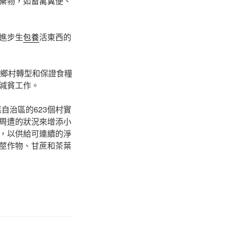
棄物，如畜禽糞便、
進步生
包養
活東西的
、鄉村轉型和保證食糧
減貧工作。
自治區的623個村實
周遭的狀況來增添小
，以供給可連續的淨
莖作物、甘蔗和茶葉