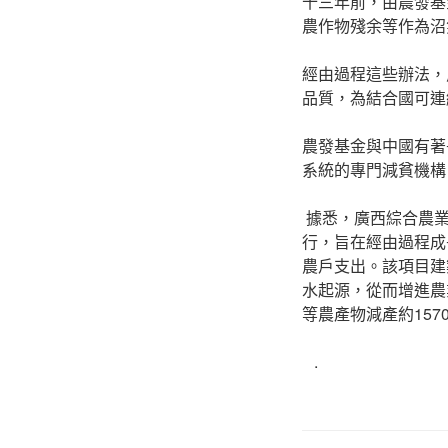
十三年前，由農發基
農作物殘余等作為沼
經由過程這些辦法，
品質，為結合國可連
農發基金與中國有著
系統的專門減貧機構
據悉，廣西綜合農業成
行，旨在經由過程成
農戶支出。該項目建
水起源，從而增進農
等農產物減產約15
.