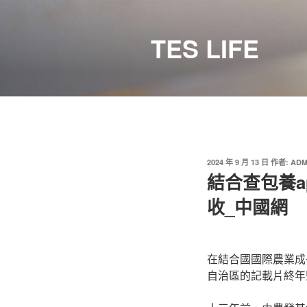
跳
至
TES LIFE
主
要
內
容
發
2024 年 9 月 13 日
作者:
ADM
佈
結合查包養a
於
收_中國網
在結合國國際農業成
自治區的記載片終年