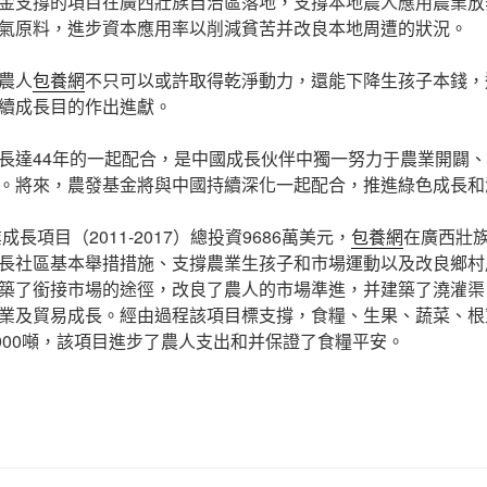
金支撐的項目在廣西壯族自治區落地，支撐本地農人應用農業放
氣原料，進步資本應用率以削減貧苦并改良本地周遭的狀況。
農人
包養網
不只可以或許取得乾淨動力，還能下降生孩子本錢，
續成長目的作出進獻。
長達44年的一起配合，是中國成長伙伴中獨一努力于農業開闢
。將來，農發基金將與中國持續深化一起配合，推進綠色成長和
長項目（2011-2017）總投資9686萬美元，
包養網
在廣西壯族
長社區基本舉措措施、支撐農業生孩子和市場運動以及改良鄉村
築了銜接市場的途徑，改良了農人的市場準進，并建築了澆灌渠
業及貿易成長。經由過程該項目標支撐，食糧、生果、蔬菜、根
7000噸，該項目進步了農人支出和并保證了食糧平安。