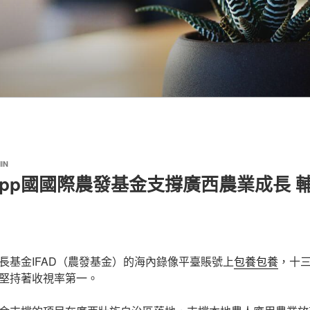
IN
pp國國際農發基金支撐廣西農業成長 
長基金IFAD（農發基金）的海內錄像平臺賬號上
包養
包養
，十
堅持著收視率第一。