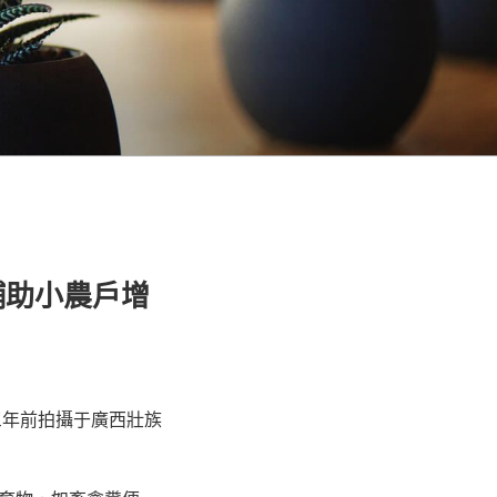
輔助小農戶增
三年前拍攝于廣西壯族