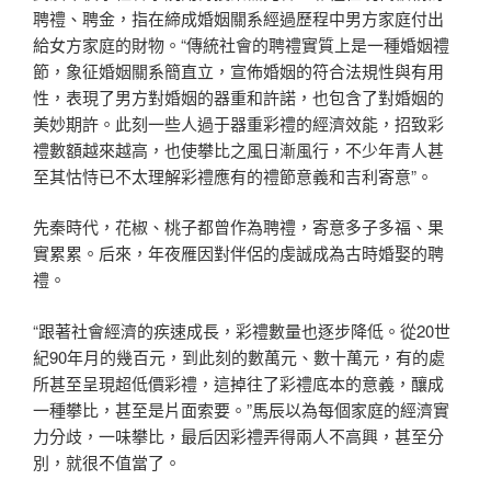
聘禮、聘金，指在締成婚姻關系經過歷程中男方家庭付出
給女方家庭的財物。“傳統社會的聘禮實質上是一種婚姻禮
節，象征婚姻關系簡直立，宣佈婚姻的符合法規性與有用
性，表現了男方對婚姻的器重和許諾，也包含了對婚姻的
美妙期許。此刻一些人過于器重彩禮的經濟效能，招致彩
禮數額越來越高，也使攀比之風日漸風行，不少年青人甚
至其怙恃已不太理解彩禮應有的禮節意義和吉利寄意”。
先秦時代，花椒、桃子都曾作為聘禮，寄意多子多福、果
實累累。后來，年夜雁因對伴侶的虔誠成為古時婚娶的聘
禮。
“跟著社會經濟的疾速成長，彩禮數量也逐步降低。從20世
紀90年月的幾百元，到此刻的數萬元、數十萬元，有的處
所甚至呈現超低價彩禮，這掉往了彩禮底本的意義，釀成
一種攀比，甚至是片面索要。”馬辰以為每個家庭的經濟實
力分歧，一味攀比，最后因彩禮弄得兩人不高興，甚至分
別，就很不值當了。