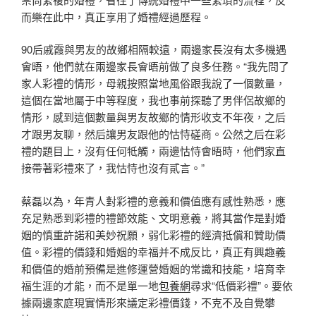
而樂在此中，真正享用了婚禮經過歷程。
90后戚霞與男友的故鄉相隔較遠，兩邊家長沒有太多機遇
會晤，他們就在兩邊家長會晤前做了良多任務。“我先問了
家人彩禮的情形，母親按照當地風俗跟我說了一個數量，
這個在當地屬于中等程度，我也事前探聽了男伴侶故鄉的
情形，感到這個數量與男友故鄉的情形收支不年夜，之后
才跟男友聊，然后讓男友跟他的怙恃磋商。公然之后在彩
禮的題目上，沒有任何牴觸，兩邊怙恃會晤時，他們家直
接帶著彩禮來了，我怙恃也沒有貳言。”
蔡磊以為，年青人對彩禮的意義和價值應有感性熟悉，應
充足熟悉到彩禮的禮節效能、文明意義，將其當作是對婚
姻的慎重許諾和美妙祝願，弱化彩禮的經濟抵償和贊助價
值。彩禮的價錢和婚姻的幸福并不成反比，真正有興趣義
和價值的婚前預備是進修運營婚姻的常識和技能，培育幸
福生涯的才能，而不是單一地
包養網
尋求“低價彩禮”。要依
據兩邊家庭現實情形來議定彩禮價錢，不克不及自覺攀