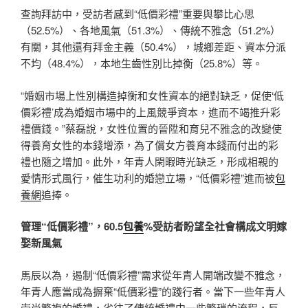
查詢拜訪中，受訪者感到“低價彩禮”重要與攀比心思
（52.5%）、各地風氣（51.3%）、傳統不雅念（51.2%）
有關，其他還有拜金主義（50.4%），城鄉差距、資本分派
不均（48.4%），本地生齒性別比掉衡（25.8%）等。
“婚姻市場上性別構造掉衡和女性資本的絕對缺乏，促使‘低
價彩禮’成為婚姻市場中的上風競爭資本，進而不竭推升彩
禮價錢。”蔡磊說，女性位置的晉陞和育兒不雅念的改變使
得養育女性的本錢增添，為了償女方養育本錢而付出的彩
禮也隨之增加。此外，年青人閑暇時光缺乏，形成相親的
愛情形式風行，催生功利的婚戀立場，“低價彩禮”進而被
包
養網
追捧。
管理“低價彩禮”，60.5
包養
%受訪者盼望全社會構成文明嫁
娶新風氣
馬辰以為，遏制“低價彩禮”需求從年青人開端改變不雅念，
年青人應當成為摒棄“低價彩禮”的踐行者。當下一些年青人
崇尚繁複的婚禮，省往了傳統婚禮中一些繁瑣的流程，反