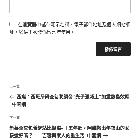
在
瀏覽器
中儲存顯示名稱、電子郵件地址及個人網站網
址，以供下次發佈留言時使用。
文
上
上一篇
章
一
西媒：西班牙研查包養網發“光子混凝土”加重熱島效應
導
篇
_中國網
覽
文
章
下
下一篇
一
新華全查包養網站比擬媒+丨五年后，阿誰搬出年夜山的女
篇
孩還好嗎？——吉雪與家人的重生活_中國網