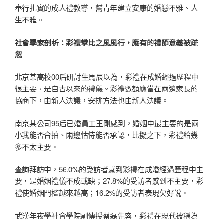
奉行扎實的成人禮教導，幫青年建立安康的婚戀不雅、人
生不雅。
社會學家剖析：彩禮攀比之風風行，應有的禮節意義被疏
忽
北京某高校00后研討生馬辰以為，彩禮在成婚經過歷程中
很主要，是自古以來的禮儀。彩禮數額應當在兩邊家長的
協商下，由新人決議，安排方法也由新人決議。
南京某公司95后已婚員工王剛感到，婚姻中最主要的是兩
小我能否合拍、兩邊怙恃能否承認，比擬之下，彩禮給幾
多不太主要。
查詢拜訪中，56.0%的受訪者感到彩禮在成婚經過歷程中主
要，是婚姻禮儀不成或缺；27.8%的受訪者感到不主要，彩
禮使婚姻門檻越來越高；16.2%的受訪者表現欠好說。
武漢年夜學社會學院副傳授蔡磊先容，彩禮在現代被稱為