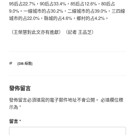
95后占22.7%，90后占33.4%，85后占12.6%，80后占
9.0%。一線城市的占30.2%，二線城市的占39.0%，三四線
城市的占22.0%，縣城的占4.6%，鄉村的占4.2%。
（王榮慧對此文亦有進獻）（記者 王品芝）
標
[DB:标签]
籤
發佈留言
發佈留言必須填寫的電子郵件地址不會公開。
必填欄位標
示為
*
留言
*