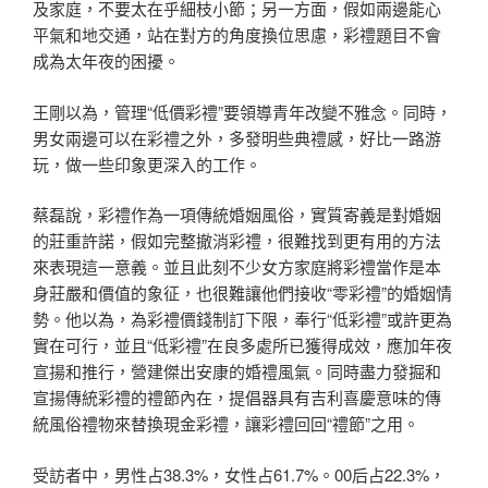
及家庭，不要太在乎細枝小節；另一方面，假如兩邊能心
平氣和地交通，站在對方的角度換位思慮，彩禮題目不會
成為太年夜的困擾。
王剛以為，管理“低價彩禮”要領導青年改變不雅念。同時，
男女兩邊可以在彩禮之外，多發明些典禮感，好比一路游
玩，做一些印象更深入的工作。
蔡磊說，彩禮作為一項傳統婚姻風俗，實質寄義是對婚姻
的莊重許諾，假如完整撤消彩禮，很難找到更有用的方法
來表現這一意義。並且此刻不少女方家庭將彩禮當作是本
身莊嚴和價值的象征，也很難讓他們接收“零彩禮”的婚姻情
勢。他以為，為彩禮價錢制訂下限，奉行“低彩禮”或許更為
實在可行，並且“低彩禮”在良多處所已獲得成效，應加年夜
宣揚和推行，營建傑出安康的婚禮風氣。同時盡力發掘和
宣揚傳統彩禮的禮節內在，提倡器具有吉利喜慶意味的傳
統風俗禮物來替換現金彩禮，讓彩禮回回“禮節”之用。
受訪者中，男性占38.3%，女性占61.7%。00后占22.3%，