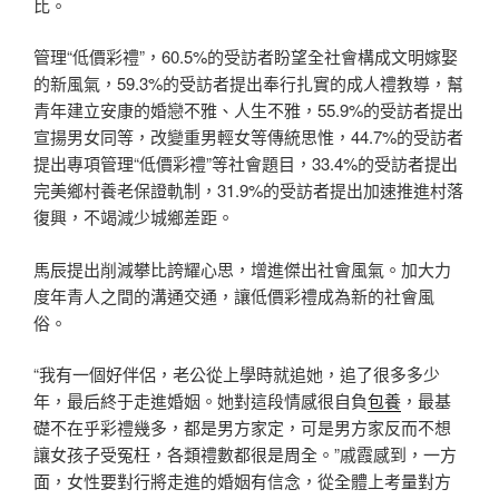
比。
管理“低價彩禮”，60.5%的受訪者盼望全社會構成文明嫁娶
的新風氣，59.3%的受訪者提出奉行扎實的成人禮教導，幫
青年建立安康的婚戀不雅、人生不雅，55.9%的受訪者提出
宣揚男女同等，改變重男輕女等傳統思惟，44.7%的受訪者
提出專項管理“低價彩禮”等社會題目，33.4%的受訪者提出
完美鄉村養老保證軌制，31.9%的受訪者提出加速推進村落
復興，不竭減少城鄉差距。
馬辰提出削減攀比誇耀心思，增進傑出社會風氣。加大力
度年青人之間的溝通交通，讓低價彩禮成為新的社會風
俗。
“我有一個好伴侶，老公從上學時就追她，追了很多多少
年，最后終于走進婚姻。她對這段情感很自負
包養
，最基
礎不在乎彩禮幾多，都是男方家定，可是男方家反而不想
讓女孩子受冤枉，各類禮數都很是周全。”戚霞感到，一方
面，女性要對行將走進的婚姻有信念，從全體上考量對方