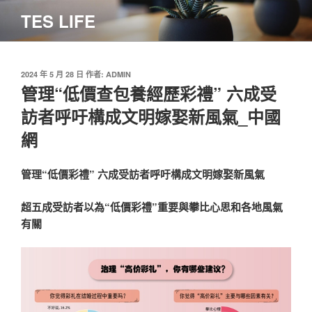
跳
TES LIFE
至
主
要
內
發
2024 年 5 月 28 日
作者:
ADMIN
佈
管理“低價查包養經歷彩禮” 六成受
容
於
訪者呼吁構成文明嫁娶新風氣_中國
網
管理“低價彩禮” 六成受訪者呼吁構成文明嫁娶新風氣
超五成受訪者以為“低價彩禮”重要與攀比心思和各地風氣
有關