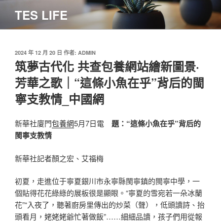
跳
TES LIFE
至
主
要
內
發
2024 年 12 月 20 日
作者:
ADMIN
佈
筑夢古代化 共查包養網站繪新圖景·
容
於
芳華之歌｜“這條小魚在乎”背后的閩
寧支教情_中國網
新華社廈門
包養網
5月7日電
題：“這條小魚在乎”背后的
閩寧支教情
新華社記者顏之宏、艾福梅
初夏，走進位于寧夏銀川市永寧縣閩寧鎮的閩寧中學，一
個貼得花花綠綠的展板很是顯眼。“寧夏的雪宛若一朵冰蘭
花”“入夜了，聽著廚房里傳出的炒菜（聲），低頭讀詩、抬
頭看月，姥姥姥爺忙著做飯”……細細品讀，孩子們用從報