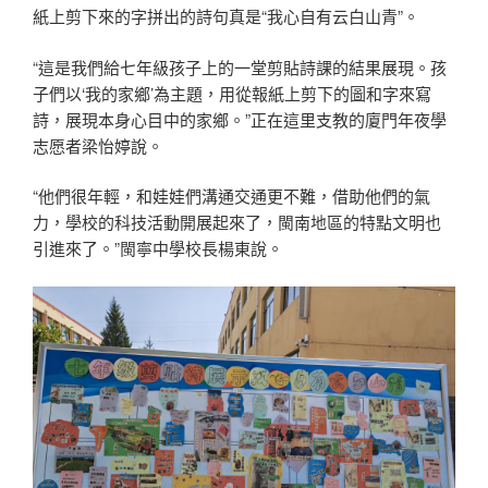
紙上剪下來的字拼出的詩句真是“我心自有云白山青”。
“這是我們給七年級孩子上的一堂剪貼詩課的結果展現。孩
子們以‘我的家鄉’為主題，用從報紙上剪下的圖和字來寫
詩，展現本身心目中的家鄉。”正在這里支教的廈門年夜學
志愿者梁怡婷說。
“他們很年輕，和娃娃們溝通交通更不難，借助他們的氣
力，學校的科技活動開展起來了，閩南地區的特點文明也
引進來了。”閩寧中學校長楊東說。