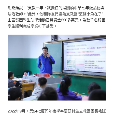
毛延廷說：“支教一年，我擔任的是關橋中學七年級品德與
法治教師。”此外，他和隊友們還為支教團“這條小魚在乎”
山區貧困學生助學活動召募資金220多萬元，為數千名貧困
學生順利完成學業打下基礎。
2022年9月，第24批廈門年夜學寧夏研討生支教團團長毛延