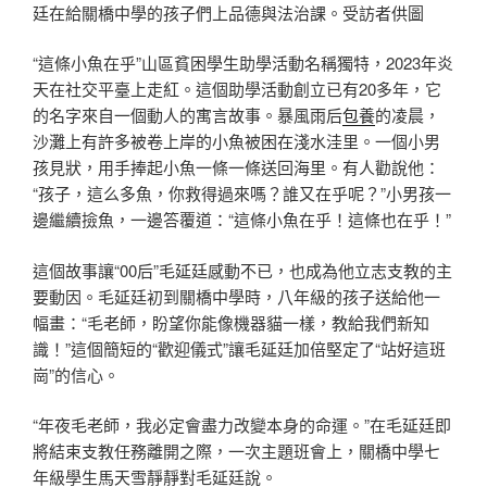
廷在給關橋中學的孩子們上品德與法治課。受訪者供圖
“這條小魚在乎”山區貧困學生助學活動名稱獨特，2023年炎
天在社交平臺上走紅。這個助學活動創立已有20多年，它
的名字來自一個動人的寓言故事。暴風雨后
包養
的凌晨，
沙灘上有許多被卷上岸的小魚被困在淺水洼里。一個小男
孩見狀，用手捧起小魚一條一條送回海里。有人勸說他：
“孩子，這么多魚，你救得過來嗎？誰又在乎呢？”小男孩一
邊繼續撿魚，一邊答覆道：“這條小魚在乎！這條也在乎！”
這個故事讓“00后”毛延廷感動不已，也成為他立志支教的主
要動因。毛延廷初到關橋中學時，八年級的孩子送給他一
幅畫：“毛老師，盼望你能像機器貓一樣，教給我們新知
識！”這個簡短的“歡迎儀式”讓毛延廷加倍堅定了“站好這班
崗”的信心。
“年夜毛老師，我必定會盡力改變本身的命運。”在毛延廷即
將結束支教任務離開之際，一次主題班會上，關橋中學七
年級學生馬天雪靜靜對毛延廷說。