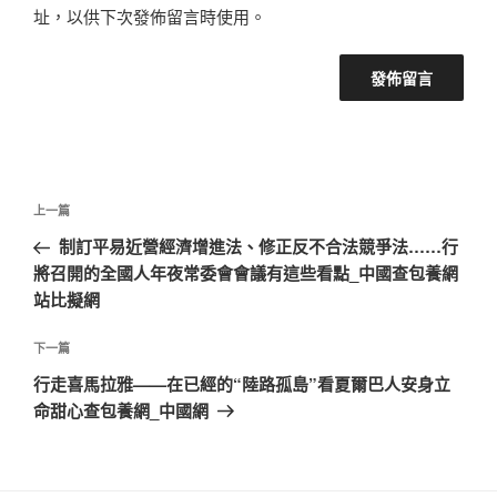
址，以供下次發佈留言時使用。
文
上
上一篇
章
一
制訂平易近營經濟增進法、修正反不合法競爭法……行
導
篇
將召開的全國人年夜常委會會議有這些看點_中國查包養網
覽
文
站比擬網
章
下
下一篇
一
行走喜馬拉雅——在已經的“陸路孤島”看夏爾巴人安身立
篇
命甜心查包養網_中國網
文
章