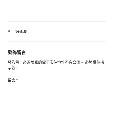
標
[DB:标签]
籤
發佈留言
發佈留言必須填寫的電子郵件地址不會公開。
必填欄位標
示為
*
留言
*