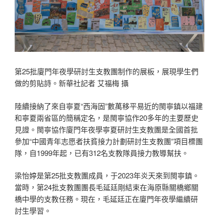
第25批廈門年夜學研討生支教團制作的展板，展現學生們
做的剪貼詩。新華社記者 艾福梅 攝
陸續接納了來自寧夏“西海固”數萬移平易近的閩寧鎮以福建
和寧夏兩省區的簡稱定名，是閩寧協作20多年的主要歷史
見證。閩寧協作廈門年夜學寧夏研討生支教團是全國首批
參加“中國青年志愿者扶貧接力計劃研討生支教團”項目標團
隊，自1999年起，已有312名支教隊員接力教導幫扶。
梁怡婷是第25批支教團成員，于2023年炎天來到閩寧鎮。
當時，第24批支教團團長毛延廷剛結束在海原縣關橋鄉關
橋中學的支教任務。現在，毛延廷正在廈門年夜學繼續研
討生學習。