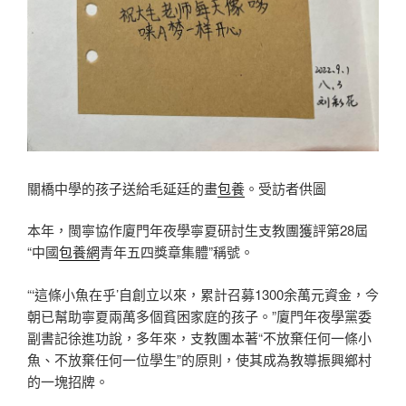
關橋中學的孩子送給毛延廷的畫
包養
。受訪者供圖
本年，閩寧協作廈門年夜學寧夏研討生支教團獲評第28屆
“中國
包養網
青年五四獎章集體”稱號。
“‘這條小魚在乎’自創立以來，累計召募1300余萬元資金，今
朝已幫助寧夏兩萬多個貧困家庭的孩子。”廈門年夜學黨委
副書記徐進功說，多年來，支教團本著“不放棄任何一條小
魚、不放棄任何一位學生”的原則，使其成為教導振興鄉村
的一塊招牌。