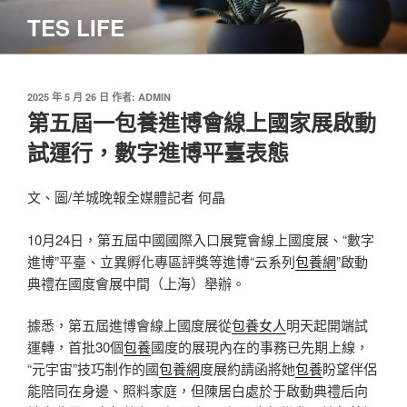
跳
TES LIFE
至
主
要
內
發
2025 年 5 月 26 日
作者:
ADMIN
佈
第五屆一包養進博會線上國家展啟動
容
於
試運行，數字進博平臺表態
文、圖/羊城晚報全媒體記者 何晶
10月24日，第五屆中國國際入口展覽會線上國度展、“數字
進博”平臺、立異孵化專區評獎等進博“云系列
包養網
”啟動
典禮在國度會展中間（上海）舉辦。
據悉，第五屆進博會線上國度展從
包養女人
明天起開端試
運轉，首批30個
包養
國度的展現內在的事務已先期上線，
“元宇宙”技巧制作的國
包養網
度展約請函將她
包養
盼望伴侶
能陪同在身邊、照料家庭，但陳居白處於于啟動典禮后向