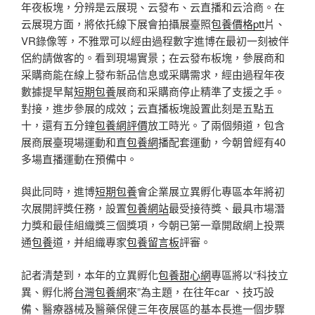
年夜板塊，分辨是云展現、云發布、云直播和云洽商。在
云展現方面，將依托線下展會拍攝展臺照
包養價格ptt
片、
VR錄像等，不雅眾可以經由過程數字進博在最初一刻被伴
侶約請做客的。看到現場實景；在云發布板塊，參展商和
采購商能在線上發布新品信息或采購需求，經由過程年夜
數據提早幫
短期包養
展商和采購商停止精準了支援之手。
對接，進步參展的成效；云直播板塊設置此刻是五點五
十，還有五分鐘
包養網評價
放工時光。了兩個頻道，包含
展商展臺現場運動和直
包養網
播配套運動，今朝曾經有40
多場直播運動在預備中。
與此同時，進博
短期包養
會企業展立異孵化專區本年將初
次展開評獎任務，設置
包養網站
最受接待獎、最具市場潛
力獎和最佳組織獎三個獎項，今朝已第一章開啟網上投票
通
包養
道，并組織專家
包養留言板
評審。
記者清楚到，本年的立異孵化
包養甜心網
專區將以“科技立
異、孵化將
台灣包養網
來”為主題，在往年car 、技巧設
備、醫療器械及醫藥保健三年夜展區的基本長進一個步驟