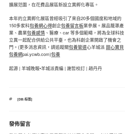
擴展范圍，在花費品展區新設立異孵化專區。
本年的立異孵化展區曾經吸引了來自20多個國度和地域的
150多家科
包養網心得
創企
包養留言板
業參展。展品籠罩產
業、農業
包養感情
、醫療、car 等多個範疇，將為全球科技
立異一起配合供給公共平臺，也為科創企業開啟了機會之
門。(更多消息資訊，請追蹤關
包養管道
心羊城派
甜心寶貝
包養網
pai.ycwb.com)
包養
起源 | 羊城晚報•羊城派責編 | 謝哲校訂 | 趙丹丹
標
[DB:标签]
籤
發佈留言