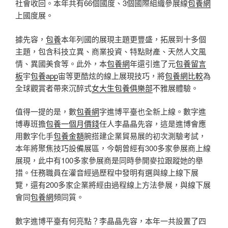
社會收回。本年共有66個國度、3個國際組織參展線
包養網
上國度展。
據先容，
包養
本年列國的展現主題更豐盛，拓展到十多個
主題，包含科技立異、商業投資、特點財產、天然人文風
情、異國美食等。此外，本
包養網
年還引進了元
包養留言
板
宇
包養app
宙等更酷炫的線上展現技巧，將
包養網比較
為
全球觀賞者帶來沉醉式
女大生包養俱樂部
不雅展體驗。
值得一提的是，數
包養網
字進博平臺也全新上線。數字進
博專班擔
包養一個月價錢
任人李晶晶先容，這是進博會應
用數字化手
包養金額
腕搭建企業貿易展的初次測驗考試，
本年將聚焦技巧設備展區，今朝曾經有300多家參展商上線
展現，此中有100多家參展商是同時參開麥拉跟蹤她的舉
措。任務職員在灌音經過歷程中發明有選與線上線下展
覽，還有200多家企業將經由過程線上方法參展，與線下展
會同
包養網
頻同質。
數字進博平臺有何亮點？李晶晶先容，本年一共設置了四