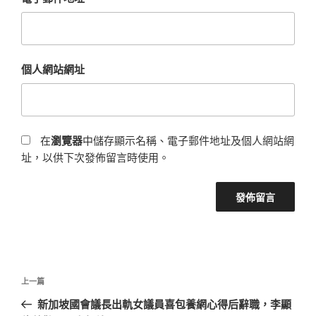
個人網站網址
在
瀏覽器
中儲存顯示名稱、電子郵件地址及個人網站網
址，以供下次發佈留言時使用。
文
上
上一篇
章
一
新加坡國會議長出軌女議員喜包養網心得后辭職，李顯
導