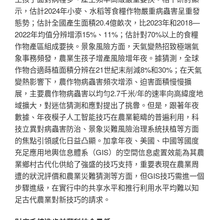
示，估計2024年小麥、水稻等食糧作物嚴重病蟲害呈重發
態勢；估計全國產生面積20.4億畝次，比2023年和2018—
2022年均值分辨增添15%、11%；估計對70%以上的食糧
作物產區組成要挾。景象風險方面，天氣變熱招致極端氣
象事務頻發，農業生孩子增產風險增年夜。據猜測，全球
作物合適蒔植面積分辨在21世紀末削減8%和30%；在天氣
變熱影響下，農作物病蟲害頻次增添、迫害面積慢慢擴
展，主要農作物病蟲害以均勻2.7千米/年的速率向高緯度地
域擴大，對迷信猜測和應對提出了挑釁。但是，跟著年夜
數據、年夜模子人工智能技巧在農業範疇的普遍利用，科
技立異對病蟲害防治、景象災難風險治理系統扶植等方面
的焦點引領感化日益凸顯。加拿年夜、美國、中國等國度
充足應用地輿信息體系（GIS）的空間信息處置效能為其農
業鄉村古代化供給了強盛的技巧支持，重要表現在農業周
遭的狀況評價和農業災難猜測等方面，但GIS技巧需進一個
步驟進級，在實行中的共享水平和推行利用水平均難以知
足古代農業對新技巧的請求。