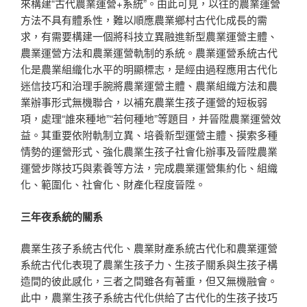
來構建“古代農業運營+系統”。由此可見，以往的農業運營
方法不具有體系性，難以順應農業鄉村古代化成長的需
求，有需要構建一個將科技立異融進新型農業運營主體、
農業運營方法和農業運營軌制的系統。農業運營系統古代
化是農業組織化水平的明顯標志，是經由過程應用古代化
迷信技巧和治理手腕將農業運營主體、農業組織方法和農
業辦事形式無機聯合，以補充農業生孩子運營的短板弱
項，處理“誰來種地”“若何種地”等題目，并晉陞農業運營效
益。其重要依附軌制立異、培養新型運營主體、摸索多種
情勢的運營形式、強化農業生孩子社會化辦事及晉陞農業
運營步隊技巧與素養等方法，完成農業運營集約化、組織
化、範圍化、社會化、財產化程度晉陞。
三年夜系統的關系
農業生孩子系統古代化、農業財產系統古代化和農業運營
系統古代化表現了農業生孩子力、生孩子關系與生孩子構
造間的彼此感化，三者之間雖各有著重，但又無機融會。
此中，農業生孩子系統古代化供給了古代化的生孩子技巧