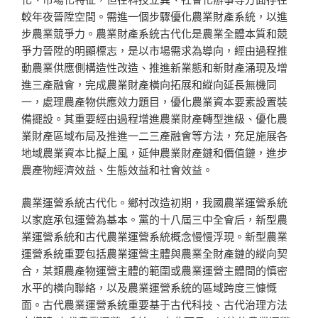
較年夜晉陞空間。需進一個步驟優化農業財產系統，以進
步農業競爭力。農業財產系統古代化是農業全體本質和競
爭力晉陞的明顯標志，是以市場需求為導向，經由過程推
動農業供應側構造性改造、推進新業態和新財產涌現及增
進三產融會，完成農業財產橫向拓展和縱向延長無機同
一，處理農產物供應效力題目，優化農業資本要素設置裝
備擺設。其重要經由過程增進農業財產轉型進級、優化農
業財產區域布局及推進一二三產融會等方法，充足施展各
地域農業資本比擬上風，延伸農業財產鏈和價值鏈，進步
農產物經濟效益、生態效益和社會效益。
農業運營系統古代化。鄉村改造初期，我國農業運營系統
以家庭承包運營為基本。黨的十八屆三中全會后，新型農
業運營系統和古代農業運營系統概念慢慢浮現。新型農業
運營系統重要包括農業運營主體與農業全財產鏈的縱向契
合，某類農產物運營主體的範圍或農業運營主體間的慎密
水平的橫向聯絡，以及農業運營系統的區域跨度三慷慨
面。古代農業運營系統重要基于古代科技、古代治理方法