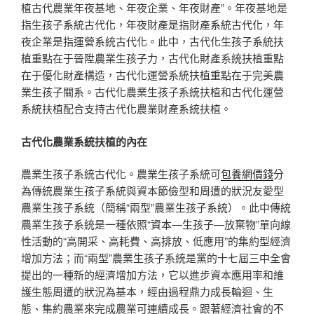
植古代農業年夜基地、年夜企業、年夜財產”。年夜基地是
指生孩子系統古代化，年夜財產是指財產系統古代化，年
夜企業是指運營系統古代化。此中，古代化生孩子系統扶
植重點在于晉陞農業生孩子力，古代化財產系統扶植重點
在于優化財產構造，古代化運營系統扶植重點在于完美農
業生孩子關系。古代化農業生孩子系統扶植和古代化運營
系統扶植配合支持古代化農業財產系統扶植。
古代化農業系統扶植的內在
農業生孩子系統古代化。農業生孩子系統可
包養網價錢
分
為傳統農業生孩子系統與資本節儉型和周遭的狀況友愛型
農業生孩子系統（簡稱“兩型”農業生孩子系統）。此中傳統
農業生孩子系統是一種依照“資本—生孩子—放棄物”單向線
性活動的“高開采、高耗費、高排放、低應用”的集約型經濟
增加方法；而“兩型”農業生孩子系統是黨的十七屆三中全會
提出的一種新的經濟增加方法，它以進步資本應用率和維
護生態周遭的狀況為基本，經由過程鼎力成長輪迴、生
態、集約農業來完成農業可連續成長。跟著經濟社會的不