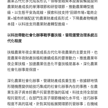
農業古代化多元成長形式，領導金融資本設置裝備擺設到
農業財產成長的單薄環節和研發環節，推動農業轉型進
級。以生態平安為底線，摸索科技支持“田頭市場+電商企
業+城市終端配送”的農業財產成長形式，下降農產物暢通
本錢，以科技支持農業財產轉型進級。
以科技帶動社會化辦事戰爭臺扶植，晉陞運營治理系統古
代化程度
扶植農業年夜企業是成長古代化年夜農業的主要支持，也
是農業年夜財產扶植和連續成長的要害動力。推進農業年
夜企業扶植，加速農業信息化平臺扶植是基本，深化農業
社會化辦事是保證。
深化農業社會化辦事，營建財產成長重生態。依據耕地情
形隨機應變供給技巧集成的社會化辦事內在的事務，在農
業生孩子資本好農戶托管意愿強的區域，科技支持全部旅
程托管形式；在部門生孩子環節機械化水平低、技巧辦事
程度不高的區域，針對其短板展開環節托管辦事；在機械