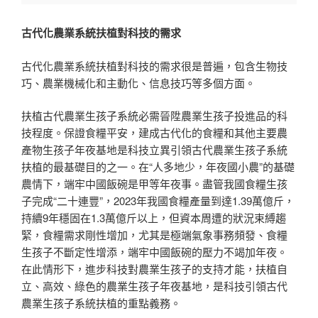
古代化農業系統扶植對科技的需求
古代化農業系統扶植對科技的需求很是普遍，包含生物技
巧、農業機械化和主動化、信息技巧等多個方面。
扶植古代農業生孩子系統必需晉陞農業生孩子投進品的科
技程度。保證食糧平安，建成古代化的食糧和其他主要農
產物生孩子年夜基地是科技立異引領古代農業生孩子系統
扶植的最基礎目的之一。在“人多地少，年夜國小農”的基礎
農情下，端牢中國飯碗是甲等年夜事。盡管我國食糧生孩
子完成“二十連豐”，2023年我國食糧產量到達1.39萬億斤，
持續9年穩固在1.3萬億斤以上，但資本周遭的狀況束縛趨
緊，食糧需求剛性增加，尤其是極端氣象事務頻發、食糧
生孩子不斷定性增添，端牢中國飯碗的壓力不竭加年夜。
在此情形下，進步科技對農業生孩子的支持才能，扶植自
立、高效、綠色的農業生孩子年夜基地，是科技引領古代
農業生孩子系統扶植的重點義務。