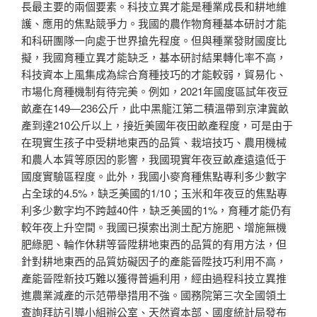
長最主要的兩個要素。科技立異才能是種業成長和耕地維
護、應用的焦點競爭力。我國的農作物育種基本研討才能
和科研團隊一向處于世界搶先程度。但與種業發財國度比
擬，我國育種立異才能缺乏，基本研討結果轉化率不高，
科技資本上風集成為綜合育種技巧的才能較弱，貿易化、
市場化育種機制有待完美。例如，2021年國度區試年夜豆
畝產在149—236公斤，此中黑龍江第二積溫帶到京津冀畝
產到達210公斤以上，接近美國年夜田畝產程度，可是由于
在現實生孩子中受耕地東西的品質、栽培技巧、農用機械
和農人本質等原因的影響，我國現實年夜豆畝產遠遠低于
國度實驗區程度。此外，我國小麥育種焦點專利多少數字
占全球的4.5%，缺乏美國的1/10；玉米和年夜豆的焦點專
利多少數字均不跨越40件，缺乏美國的1%，育種才能仍有
較年夜上升空間。我國已摸索出測土配方施肥、增施無機
肥綠肥、輪作休耕等晉陞耕地東西的品質的有用方法，但
針對耕地東西的品質妨礙因子的產能晉陞技巧利用不高，
產能晉陞新技巧難以獲得普遍利用，經由過程科技立異推
進農業減產的示范帶舉措用不強。國務院第三次全國領土
查詢拜訪引導小組辦公室、天然資本部、國度統計局發布