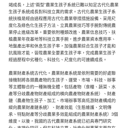
竭成長，上述“兩型”農業生孩子系統已難以知足古代化農業
生孩子系統成長對科技立異的需求。古代化農業生孩子系
統扶植是經由過程應用古代化農業舉措措施設備、采用尺
度化及綠色化生孩子方法、立異農業技巧等手腕對傳統農
業停止進級改革。重要依附種類改進、農業信息技巧、扶
植農業年夜基地等科技立異手腕，進步農業資本應用率、
地盤產出率和休息生孩子率，加強農業綜合生孩子才能和
抗風險才能，晉陞農業全要素生孩子率，完成農業生孩子
經過歷程中劣種化、科技化、尺度化的可連續成長。
農業財產系統古代化。農業財產系統是依附需要的好處聯
接機制將各類農產物的生孩子、運營、市場、科技、辦事
等主體聯合的一種無機全體，包括產物（食糧、蔬菜、水
產等分歧農產物財產組成的橫向農產物財產系統）、財產
鏈（農產物生孩子、加工、市場辦事等高低游財產構成的
縱向農業財產鏈系統）、財產效能（生態維護、文明傳
承、特點財產等分歧農業多效能組成的農業財產系統）3個
維度。以後，我國的古代農業財產系統已初具專門研究
化、市場化特征，但在科技立異、社會化辦事等方面存在