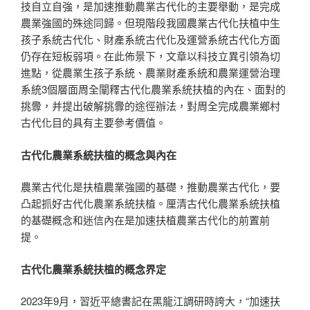
技自立自強，是加速推動農業古代化的主要舉動，是完成
農業強國的殊途同歸。但現階段我國農業古代化扶植中生
孩子系統古代化、財產系統古代化及運營系統古代化方面
仍存在短板弱項。在此佈景下，文章以科技立異引領為切
進點，從農業生孩子系統、農業財產系統和農業運營治理
系統3個層面周全闡釋古代化農業系統扶植的內在、面對的
挑釁，并提出破解挑釁的途徑辦法，對周全完成農業鄉村
古代化目的具有主要參考價值。
古代化農業系統扶植的概念與內在
農業古代化是扶植農業強國的基礎，推動農業古代化，要
凸起抓好古代化農業系統扶植。厘清古代化農業系統扶植
的基礎概念和迷信內在是加速扶植農業古代化的前置前
提。
古代化農業系統扶植的概念界定
2023年9月，習近平總書記在黑龍江調研時誇大，“加速扶