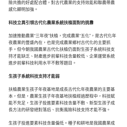
險共擔的好處配合體，對古代農業的支持效能和聯農帶農
感化顯明加強。
科技立異引領古代化農業系統扶植面對的挑釁
加速推動農業“三年夜”扶植，完成農業“五化”，是古代化年
夜農業的豐盛內在，也是完成農業鄉村古代化的主要抓
手。但今朝我國農業古代化扶植仍面對生孩子系統科技支
持才能缺乏、財產進步前輩科技含量較低、企業運營系統
進步前輩科技利用水平不敷等題目。
生孩子系統科技支持才能弱
扶植農業生孩子年夜基地是成長古代化年夜農業的主要基
本，但是，農業生孩子年夜基地扶植經過歷程中，科技賦
能不充足，生孩子投進要素科技含量不敷、新型生孩子成
長方法的研發絕對落后、抗衡風險科技支持才能不強。
生孩子投進要素科技含量偏低。種子和耕地是我國農業成