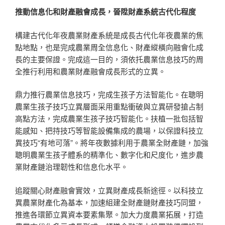
推動信息化和財產融會成長，晉陞財產系統古代化程度
構建古代化年夜農業財產系統是成長古代化年夜農業的焦
點地點，也是完成農業周全信息化、財產縱橫向融會化成
長的主要保證。完成這一目的，須依托農業信息技巧的周
全推行利用和農業財產融會成長形式的立異。
鼎力推行農業信息技巧，完成生孩子方法智能化。在聰明
農業生孩子技巧立異層面采用重點衝破與立異研發搶占制
高點方法，完成農業生孩子技巧智能化。扶植一批包括智
能感知、把持技巧等智能設備集成的農場，以保證科技立
異技巧“有地可落”。將年夜數據利用于農業全財產鏈，加強
聰明農業生孩子體系的精準化、數字化和尺度化，進步農
業財產鏈治理韌性和信息化水平。
追蹤關心財產融會實效，立異財產成長新途徑。以科技立
異農業財產化為基本，加速組建全財產鏈財產技巧同盟，
推進各環節立異資本要素集聚。加大力度農業拓展，打造