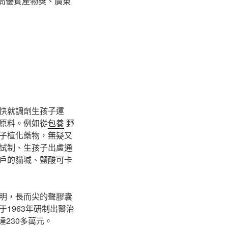
局優質產物獎、廣東
快就調劑生孩子運
原料。例如從
包養
野
子植化藥物，無疑又
試制、生孩子出盧通
戶的貓堿、鹽酸可卡
明，長而尖的聲膠囊
1963年研制出醫治
230多萬元。