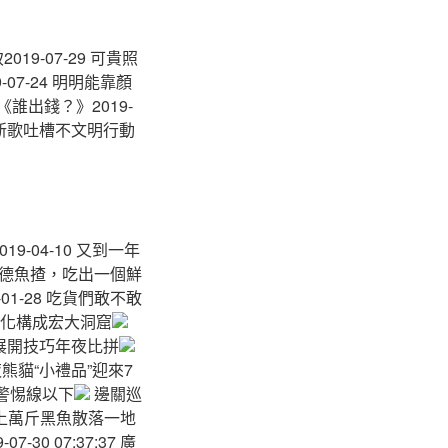
9-07-29 可貴照
07-24 明明能靠顏
《誰出錢？》2019-
公益新歌吐槽不文明行動
9-04-10 又到一年
探：順德魚揸，吃出一個鮮
-01-28 吃貨們敢不敢
熔化構成宏大洞窟
展開技巧年夜比拼
貓“小禮品”迎來7
警惕線以下
邊關巡
上萬斤黑魚散落一地
30 07:37:37 廣