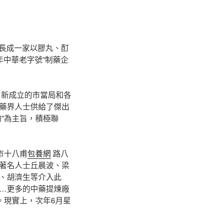
成長成一家以膠丸、酊
年中華老字號”制藥企
。新成立的市當局和各
藥界人士供給了傑出
”為主旨，積極聯
市十八甫
包養網
路八
著名人士丘晨波、梁
、胡濟生等介入此
…更多的中藥提煉廠
。現實上，次年6月星