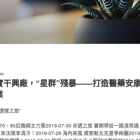
IN
實干興廠，“星群”殘暴——打造醫藥安
業
遺憾之旅”
80后擔綱主力軍2019-07-30 非遺之旅 暑期帶娃一路漲常識！201
夏來沈陽享清冷！2019-07-29 海內來風 摸索魁北克夏季絢麗2019-