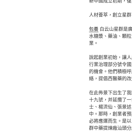
新中國成立初期，復
人材薈萃，創立星群
包養
白云山星群是廣
水糖漿、藥油、顆粒
業。
說起創業初始，讓人
行業治理部分號令國
的機會。他們積極呼
絡，提倡西醫藥的改
在此佈景下出生了我
十九號，并延攬了一
士、楊流仙、張景述
中。那時，創業者預
必將應運而生。是以
群中藥提煉廠汕頭分