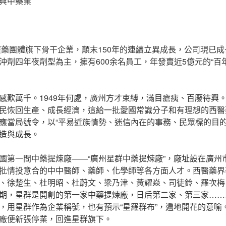
興中藥業
藥團體旗下骨干企業，顛末150年的連續立異成長，公司現已
沖劑四年夜劑型為主，擁有600余名員工，年發賣近5億元的“百
感歎萬千。1949年何處，廣州方才束縛，滿目瘡痍、百廢待興
民恢回生產、成長經濟，這給一批愛國常識分子和有理想的西醫
應當局號令，以“平易近族情勢、迷信內在的事務、民眾標的目的
造與成長。
國第一間中藥提煉廠——“廣州星群中藥提煉廠”，廠址設在廣州
批情投意合的中中醫師、藥師、化學師等各方面人才。西醫藥界
、徐楚生、杜明昭、杜蔚文、梁乃津、黃耀焱、司徒鈴、羅次梅
期，星群是開創的第一家中藥提煉廠，日后第二家、第三家……
，用星群作為企業稱號，也有預示“星羅群布”，遍地開花的意喻
廠便新張停業，回進星群旗下。