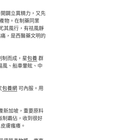
于開闢立異精力，又先
產物。在制藥同業
尤其風行，有祛風靜
病痛，是西醫藥文明的
創制而成，星
包養
群
傷風、船車暈眩、中
又
包養網
可內服。用
產新加坡，重要原料
派制霸佔，收到很好
皮膚瘙癢。