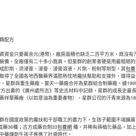
典配方
資資金只要萬余元(港幣)，廠房面積也缺乏二百平方米，既沒有
裝備，全廠僅有二十多小我員。但星群的創業者硬是用最粗陋的
成酊劑、流浸膏、浸膏、浸膏溶液、片劑、粉制等劑型。其
包養
取得了全國各地西醫藥界滿腔熱忱地攙扶幫助和支撐外，還得益
合營，星群與重生藥廠、雷天一藥廠合并為星群結合制藥廠。據19
年官方出書的《廣州處所志》等史志材料中記錄，星群的成長史最長
黃祥華藥廠（以如意油為重要產物），星群公司的汗青來源為186
群在國度政策的攙扶和干部職工的盡力下，生孩子範圍不竭擴展
成藥36種；古方成藥合劑33
包養網
種，并稀有蒔植化藥品，加上
中藥煉劑生孩子進進了壯盛時代。