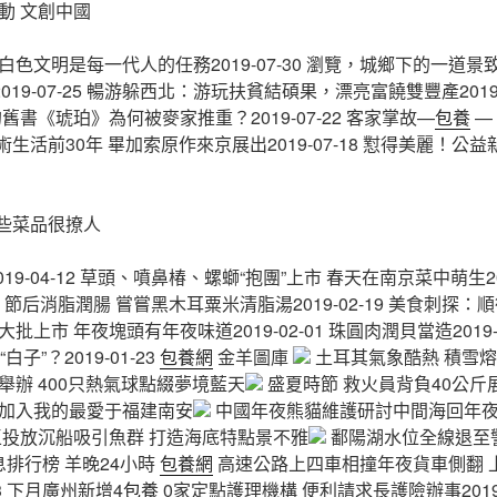
動 文創中國
文明是每一代人的任務2019-07-30 瀏覽，城鄉下的一道景致201
019-07-25 暢游躲西北：游玩扶貧結碩果，漂亮富饒雙豐產2019-
舊書《琥珀》為何被麥家推重？2019-07-22 客家掌故—
包養
—
藝術生活前30年 畢加索原作來京展出2019-07-18 懟得美麗！
這些菜品很撩人
19-04-12 草頭、噴鼻椿、螺螄“抱團”上市 春天在南京菜中萌生201
-15 節后消脂潤腸 嘗嘗黑木耳粟米清脂湯2019-02-19 美食刺
“根菜”大批上市 年夜塊頭有年夜味道2019-02-01 珠圓肉潤貝當造2019
白子”？2019-01-23
包養網
金羊圖庫
土耳其氣象酷熱 積雪
舉辦 400只熱氣球點綴夢境藍天
盛夏時節 救火員背負40公斤
加入我的最愛于福建南安
中國年夜熊貓維護研討中間海回年夜熊
投放沉船吸引魚群 打造海底特點景不雅
鄱陽湖水位全線退至
排行榜 羊晚24小時
包養網
高速公路上四車相撞年夜貨車側翻 
4:33 下月廣州新增4
包養
0家定點護理機構 便利請求長護險辦事2019-07-