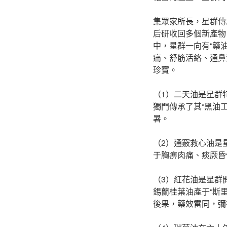
集眾家所長，星群傳
后研收回多個新產物
中，星群一向有“藥
痛、舒筋活絡、通鼻
珍寶。
（1）二天油是星群
獨門傳承了其“黑油
暑。
（2）通竅救心油是
于胸痹肉痛、痰厥昏
（3）紅花油是星群
錫蘭桂葉油產于“斯
後果，藥效雷同，彌