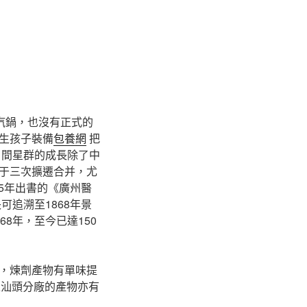
汽鍋，也沒有正式的
生孩子裝備
包養網
把
間星群的成長除了中
于三次擴遷合并，尤
95年出書的《廣州醫
可追溯至1868年景
8年，至今已達150
，煉劑產物有單味提
汕頭分廠的產物亦有