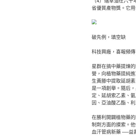
（4）瑞草油在六十
省優質產物獎。它用
破先例，填空缺
科技興廠，喜報頻傳
星群在搞中藥提煉的
營，向植物藥提純進
生黃滕中提取延胡素
是一項創舉。隨后，
定、延胡索乙素、氨
因、亞油酸乙酯、利
在勝利開闢植物藥的
制劑方面的摸索。他
血汗管病新藥 ──