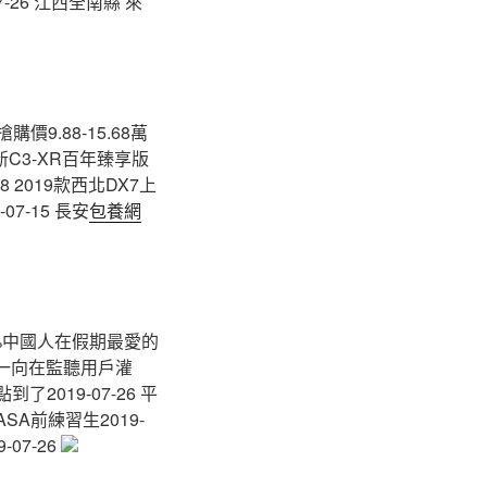
-26 江西全南縣 來
價9.88-15.68萬
龍新C3-XR百年臻享版
18 2019款西北DX7上
-07-15 長安
包養網
55%中國人在假期最愛的
蘋果一向在監聽用戶灌
2019-07-26 平
SA前練習生2019-
07-26