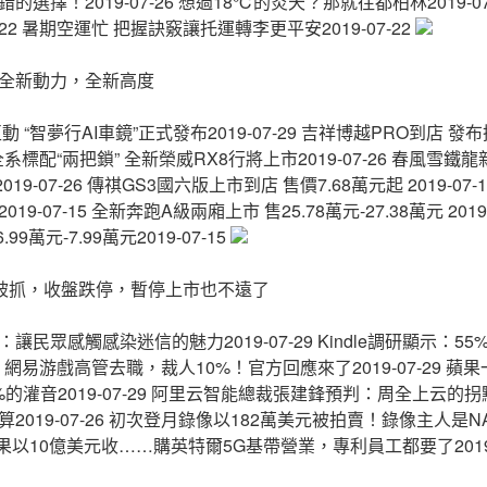
選擇！2019-07-26 想過18℃的炎天？那就往都柏林2019-07
-22 暑期空運忙 把握訣竅讓托運轉李更平安2019-07-22
全新動力，全新高度
 “智夢行AI車鏡”正式發布2019-07-29 吉祥博越PRO到店 發布搶購
四驅全系標配“兩把鎖” 全新榮威RX8行將上市​2019-07-26 ​春風雪鐵
019-07-26 ​傳祺GS3國六版上市到店 售價7.68萬元起 2019-07-
元2019-07-15 全新奔跑A級兩廂上市 售25.78萬元-27.38萬元 2019
9萬元-7.99萬元2019-07-15
鑫被抓，收盤跌停，暫停上市也不遠了
民眾感觸感染迷信的魅力2019-07-29 Kindle調研顯示：
-29 網易游戲高管去職，裁人10%！官方回應來了2019-07-29 
灌音2019-07-29 阿里云智能總裁張建鋒預判：周全上云的拐點到了
019-07-26 初次登月錄像以182萬美元被拍賣！錄像主人是NA
蘋果以10億美元收……購英特爾5G基帶營業，專利員工都要了2019-