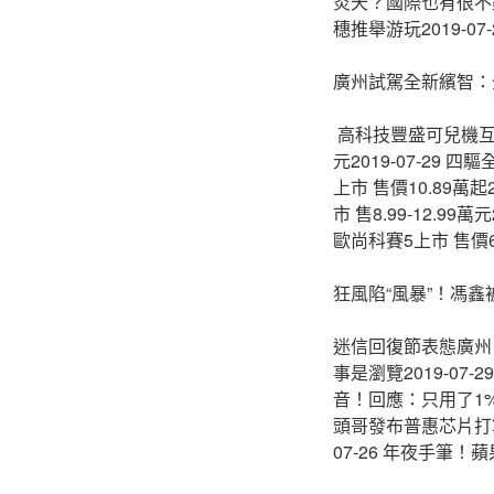
炎天？國際也有很不錯的
穗推舉游玩2019-07
廣州試駕全新繽智：
​ 高科技豐盛可兒機互動
元2019-07-29 
上市 售價10.89萬起2
市 售8.99-12.99萬
歐尚科賽5上市 售價6.9
狂風陷“風暴”！馮
迷信回復節表態廣州：讓
事是瀏覽2019-07
音！回應：只用了1%的
頭哥發布普惠芯片打算2
07-26 年夜手筆！