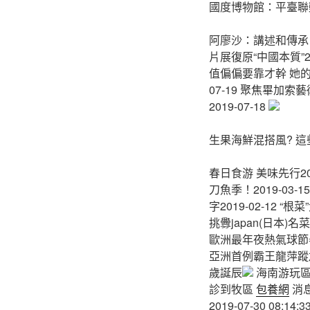
國度博物館：平臺聯
阿廖沙：講述和傳承白色
片展復原“中國本質”2
值偏偏要靠才幹 她的
07-19 聚焦畢加索
2019-07-18
生果海鮮混搭風? 
春日食游 美味先行20
刀魚季！2019-03
字2019-02-12 
挑釁japan(日本)名菜“
歐洲最年夜熱氣球節
亞洲首例霸王龍萍蹤
歲誕辰
海南游玩區
診到牧區
包養網
消息
2019-07-30 08:1