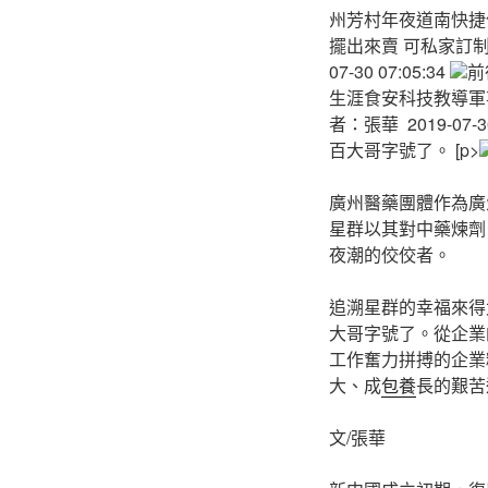
州芳村年夜道南快捷化改
擺出來賣 可私家訂制？2
07-30 07:05:34
前
生涯食安科技教導軍
者：張華 2019-
百大哥字號了。 [p>
廣州醫藥團體作為廣
星群以其對中藥煉劑
夜潮的佼佼者。
追溯星群的幸福來得
大哥字號了。從企業
工作奮力拼搏的企業
大、成
包養
長的艱苦
文/張華