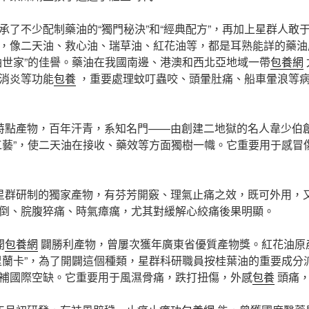
承了不少配制藥油的“獨門秘決”和“經典配方”，再加上星群人敢
，像二天油、救心油、瑞草油、紅花油等，都是耳熟能詳的藥油
油世家”的佳譽。藥油在我國南邊、港澳和西北亞地域一帶
包養網
消炎等功能
包養
，重要處理蚊叮蟲咬、頭暈肚痛、船車暈浪等
特點產物，百年汗青，系知名門——由創建二地獄的名人韋少伯
工藝”，使二天油在接收、藥效等方面獨樹一幟。它重要用于感冒
星群研制的獨家產物，有芬芳開竅、理氣止痛之效，既可外用，
倒、脘腹猝痛、時氣瘴癘，尤其對緩解心絞痛後果明顯。
開
包養網
闢勝利產物，曾屢次獲年廣東省優質產物獎。紅花油原
里蘭卡”，為了開闢這個種類，星群科研職員按桂葉油的重要成分
補國際空缺。它重要用于風濕骨痛，跌打扭傷，外感
包養
頭痛，