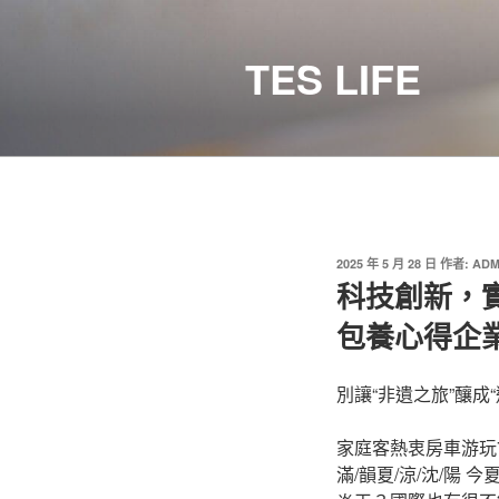
跳
至
TES LIFE
主
要
內
容
發
2025 年 5 月 28 日
作者:
ADM
佈
科技創新，
於
包養心得企
別讓“非遺之旅”釀成“
家庭客熱衷房車游玩70、
滿/韻夏/涼/沈/陽 今