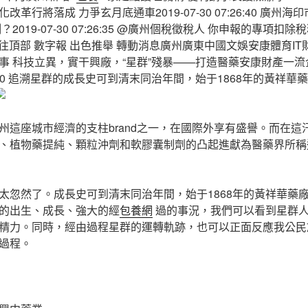
革行將落成 力爭玄月底通車2019-07-30 07:26:40 廣州
019-07-30 07:26:35 @廣州個稅徵稅人 你申報的專項扣除
往頂部 數字報 出色推舉 轉動消息廣州廣東中國文娛安康體育IT財
事 科技立異，實干興廠，“星群”殘暴——打造醫藥安康財產一流
07-30 追溯星群的成長史可到清末同治年間，始于1868年的黃祥
州這座城市經濟的支柱brand之一，在國際外享有盛譽。而在這汗
、植物藥提純、顆粒沖劑和軟膠囊制劑的凸起進獻為醫藥界所稱
太忽然了。成長史可到清末同治年間，始于1868年的黃祥華藥
的出生、成長、強大的經
包養網
過的事況，我們可以看到星群
精力。同時，經由過程星群的運轉軌跡，也可以正面反應我公民
過程。