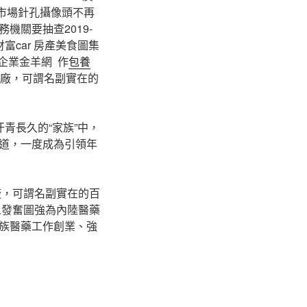
海印市場針孔攝像頭不再
稅務機關要抽查2019-
富car 房產美食圖集
企業金羊網 作
包養
華藥廠，可謂名副實在的
青長久的“家族”中，
道，一度成為引領年
廠，可謂名副實在的百
人發奮圖強為內陸醫藥
族醫藥工作創業、強