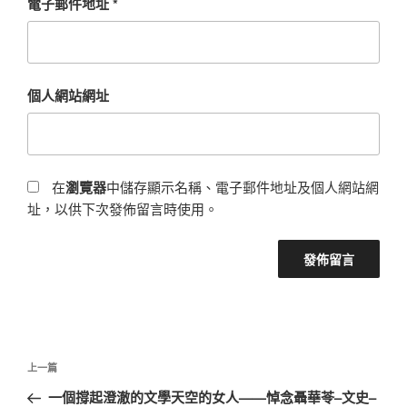
電子郵件地址
*
個人網站網址
在
瀏覽器
中儲存顯示名稱、電子郵件地址及個人網站網
址，以供下次發佈留言時使用。
文
上
上一篇
章
一
一個撐起澄澈的文學天空的女人——悼念聶華苓–文史–