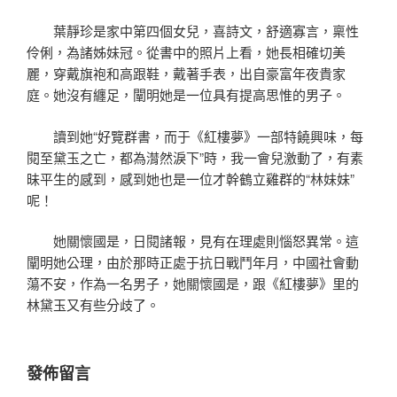
葉靜珍是家中第四個女兒，喜詩文，舒適寡言，稟性
伶俐，為諸姊妹冠。從書中的照片上看，她長相確切美
麗，穿戴旗袍和高跟鞋，戴著手表，出自豪富年夜貴家
庭。她沒有纏足，闡明她是一位具有提高思惟的男子。
讀到她“好覽群書，而于《紅樓夢》一部特饒興味，每
閱至黛玉之亡，都為潸然淚下”時，我一會兒激動了，有素
昧平生的感到，感到她也是一位才幹鶴立雞群的“林妹妹”
呢！
她關懷國是，日閱諸報，見有在理處則惱怒異常。這
闡明她公理，由於那時正處于抗日戰鬥年月，中國社會動
蕩不安，作為一名男子，她關懷國是，跟《紅樓夢》里的
林黛玉又有些分歧了。
發佈留言