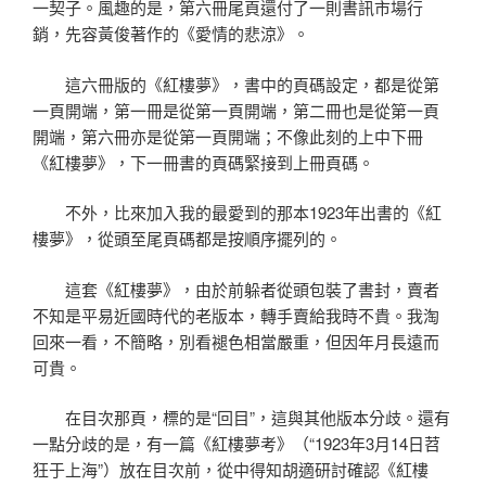
一契子。風趣的是，第六冊尾頁還付了一則書訊市場行
銷，先容黃俊著作的《愛情的悲涼》。
這六冊版的《紅樓夢》，書中的頁碼設定，都是從第
一頁開端，第一冊是從第一頁開端，第二冊也是從第一頁
開端，第六冊亦是從第一頁開端；不像此刻的上中下冊
《紅樓夢》，下一冊書的頁碼緊接到上冊頁碼。
不外，比來加入我的最愛到的那本1923年出書的《紅
樓夢》，從頭至尾頁碼都是按順序擺列的。
這套《紅樓夢》，由於前躲者從頭包裝了書封，賣者
不知是平易近國時代的老版本，轉手賣給我時不貴。我淘
回來一看，不簡略，別看褪色相當嚴重，但因年月長遠而
可貴。
在目次那頁，標的是“回目”，這與其他版本分歧。還有
一點分歧的是，有一篇《紅樓夢考》（“1923年3月14日苕
狂于上海”）放在目次前，從中得知胡適研討確認《紅樓