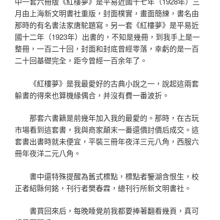
中一套六冊版《紅樓夢》是平易近國十七年（1928年）三
月由上海新文明書社重版，封面樸實，畫面簡練，書名由
那時的有名書法家唐駝題寫。另一套《紅樓夢》是平易近
國十二年（1923年）出書的，不知是幾冊，到我手上是一
整冊，一百二十回，封面和封底曾經零落，幸虧的是一百
二十回基礎完全，距今曾經一百余年了。
《紅樓夢》是我最愛好的古典小說之一，說起這兩套
躲書的得來也算機緣偶合，并沒有費一番波折。
那套六書籍是前幾年加入我的最愛的。那時，在古玩
市場看到這套書，我與商家顛末一番還價討價后成交。這
套書出書時就未便宜，平裝三冊年夜洋三元八角，西服六
冊年夜洋二元八角。
書中還特殊提醒為舊式標點，標點者鑒湖含恨生，校
正者紹縣何銘，刊行者樊春霖，總刊行所新文明書社。
書買回來后，每晚睡覺前我都要捧著翻看幾頁，真可