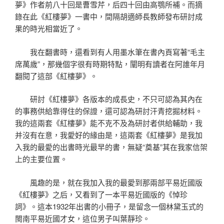
夢》作者前八十回是曹雪芹，后四十回由高鶚所補。而摘
錄在此《紅樓夢》一書中，間隔胡適師長教師發布研討成
果的時光相當近了。
我在翻書時，還看到有人用墨水筆在書內頁寫著“毛主
席萬歲”，那幾個字很有時期特點，闡明有讀者在阿誰年月
翻閱了這部《紅樓夢》。
研討《紅樓夢》各版本的成長史，不只可認為其內在
的事務供給靠得住的保證，還可認為研討汗青挖掘材料。
我的這兩套《紅樓夢》能不克不及為研討者供給輔助，我
并沒有在意，我愛好的緣由是，這兩套《紅樓夢》是我加
入我的最愛的出書時光最早的書，無疑“奠基”其在我家信架
上的主要位置。
風趣的是，就在我加入我的最愛到那兩部平易近國版
《紅樓夢》之后，又看到了一本平易近國版的《悼珍
詞》。這本1932年出書的小冊子，是留念一個林黛玉式的
閩南平易近國才女，這位男子叫葉靜珍。