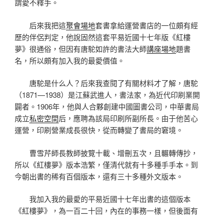
謂愛不釋手。
后來我把這
聚會場地
套書拿給運營書店的一位頗有經
歷的伴侶判定，他說固然這套平易近國十七年版《紅樓
夢》很通俗，但因有唐駝如許的書法大師
講座場地
題書
名，所以頗有加入我的最愛價值。
唐駝是什么人？后來我查閱了有關材料才了解，唐駝
（1871—1938）是江蘇武進人，書法家，為近代印刷業開
闢者。1906年，他與人合夥創建中國圖書公司，中華書局
成立
私密空間
后，應聘為該局印刷所副所長。由于他苦心
運營，印刷營業成長很快，從而轉變了書局的窘境。
曹雪芹師長教師披覽十載、增刪五次，且輾轉傳抄，
所以《紅樓夢》版本浩繁，僅清代就有十多種手手本。到
今朝出書的稀有百個版本，還有三十多種外文版本。
我加入我的最愛的平易近國十七年出書的這個版本
《紅樓夢》，為一百二十回，內在的事務一樣，但後面有