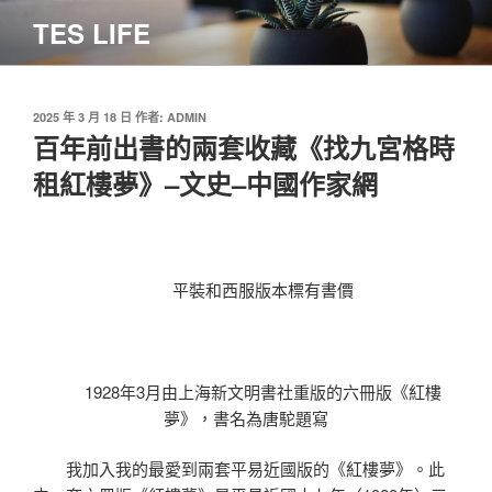
跳
TES LIFE
至
主
要
內
發
2025 年 3 月 18 日
作者:
ADMIN
佈
百年前出書的兩套收藏《找九宮格時
容
於
租紅樓夢》–文史–中國作家網
平裝和西服版本標有書價
1928年3月由上海新文明書社重版的六冊版《紅樓
夢》，書名為唐駝題寫
我加入我的最愛到兩套平易近國版的《紅樓夢》。此