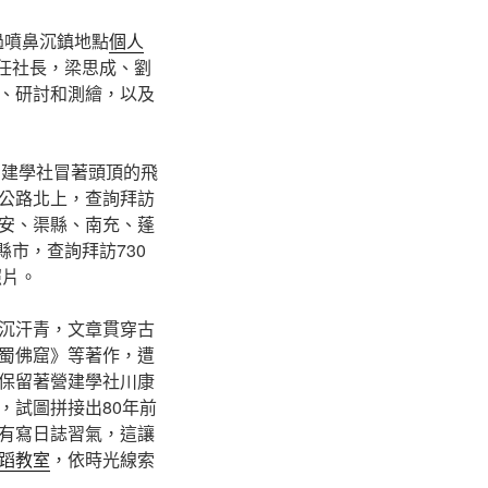
過噴鼻沉鎮地點
個人
鈐任社長，梁思成、劉
、研討和測繪，以及
，營建學社冒著頭頂的飛
公路北上，查詢拜訪
安、渠縣、南充、蓬
縣市，查詢拜訪730
照片。
沉汗青，文章貫穿古
蜀佛窟》等著作，遭
保留著營建學社川康
，試圖拼接出80年前
有寫日誌習氣，這讓
蹈教室
，依時光線索