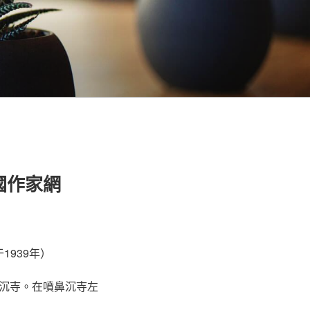
國作家網
939年）
沉寺。在噴鼻沉寺左