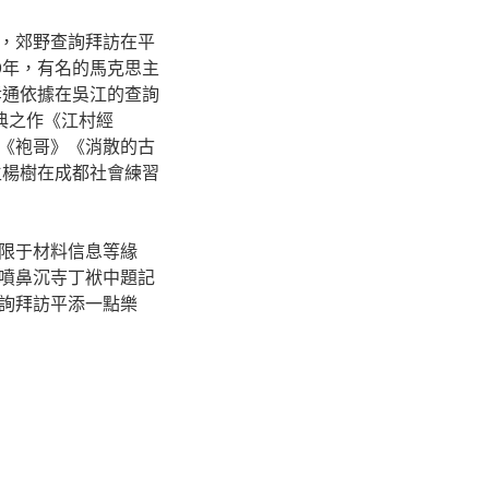
，郊野查詢拜訪在平
9年，有名的馬克思主
孝通依據在吳江的查詢
典之作《江村經
《袍哥》《消散的古
生楊樹在成都社會練習
限于材料信息等緣
噴鼻沉寺丁袱中題記
詢拜訪平添一點樂