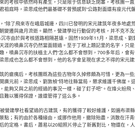
來的考核中依然時有產生，只是限于信息缺乏閉塞，考核團一直
君祖庭時，梁思成他們最基礎不曾預感到“公路對面還有座元代盤
，“除了飛來寺在峨眉城邊，四川已發明的宋元建筑年夜多地處
朝變遷與歲月流逝。顯然，營建學社行動促的考核，并不克不及
鼻沉寺由於與考核道路相隔甚遠，固然1939年11月，梁思成、
天涯的噴鼻沉寺仍然當面錯過。至于丁袱上題記里的名字，只是
趣，噴鼻沉寺的扶植主人們“怎么都不會想到，700多年后，會
梁思成也怎么都不會想到，他的名字會呈現在求之不得的宋元建
筑的瘡痍后，考核團既為這些古物年久掉修頗為可惜，更為一些
開廣元前，梁思成、劉敦楨“特地往縣當局，懇求維護千佛崖。
，能夠又與之前的經過的事況一樣，碰了釘子吧”。在烽火紛飛
且難以獲得保證，誰還管得了這么多。
時被營建學社看望過的古建筑，有的獲得了較好維護，如遍布渠
景點；有的由於各種緣由，或挪作他用，撤除殆盡，消散在汗青
后的定格。書后，蕭易以20組照片停止了新舊對比，物還在，