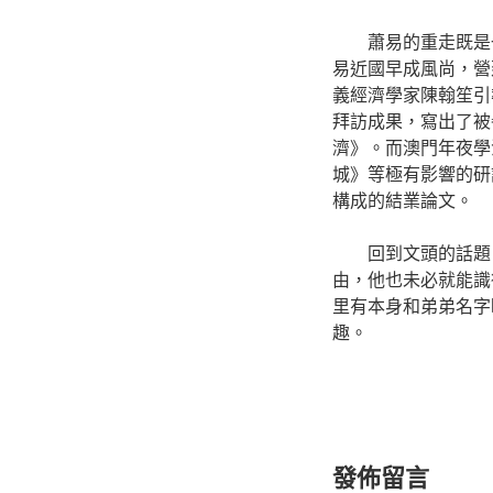
蕭易的重走既是
易近國早成風尚，營
義經濟學家陳翰笙引
拜訪成果，寫出了被
濟》。而澳門年夜學
城》等極有影響的研
構成的結業論文。
回到文頭的話題
由，他也未必就能識
里有本身和弟弟名字
趣。
發佈留言