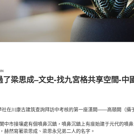
IN
過了梁思成–文史-找九宮格共享空間-中
學社在川康古建筑查詢拜訪中考核的第一座漢闕——高頤闕（攝于1
閬中市接壤處有個噴鼻沉鎮，噴鼻沉鎮上有座始建于元代的噴鼻
，赫然寫著梁思成、梁思永兄弟二人的名字。