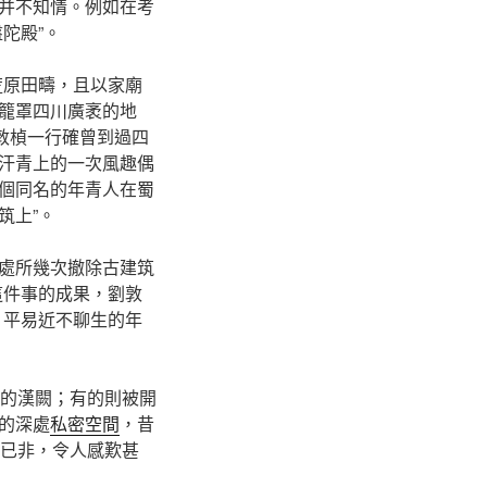
并不知情。例如在考
陀殿”。
荒原田疇，且以家廟
籠罩四川廣袤的地
劉敦楨一行確曾到過四
汗青上的一次風趣偶
有個同名的年青人在蜀
筑上”。
處所幾次撤除古建筑
這件事的成果，劉敦
、平易近不聊生的年
縣的漢闕；有的則被開
的深處
私密空間
，昔
人已非，令人感歎甚