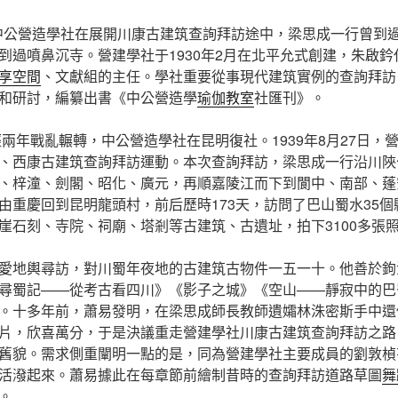
月，中公營造學社在展開川康古建筑查詢拜訪途中，梁思成一行曾到
到過噴鼻沉寺。營建學社于1930年2月在北平允式創建，朱啟
享空間
、文獻組的主任。學社重要從事現代建筑實例的查詢拜訪
和研討，編纂出書《中公營造學
瑜伽教室
社匯刊》。
歷經兩年戰亂輾轉，中公營造學社在昆明復社。1939年8月27日
、西康古建筑查詢拜訪運動。本次查詢拜訪，梁思成一行沿川陜
、梓潼、劍閣、昭化、廣元，再順嘉陵江而下到閬中、南部、蓬
由重慶回到昆明龍頭村，前后歷時173天，訪問了巴山蜀水35個
崖石刻、寺院、祠廟、塔剎等古建筑、古遺址，拍下3100多張
愛地輿尋訪，對川蜀年夜地的古建筑古物件一五一十。他善於鉤
尋蜀記——從考古看四川》《影子之城》《空山——靜寂中的巴
。十多年前，蕭易發明，在梁思成師長教師遺孀林洙密斯手中還
片，欣喜萬分，于是決議重走營建學社川康古建筑查詢拜訪之路
舊貌。需求側重闡明一點的是，同為營建學社主要成員的劉敦楨
活潑起來。蕭易據此在每章節前繪制昔時的查詢拜訪道路草圖
舞
。