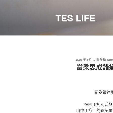
跳
至
TES LIFE
主
要
內
容
發
2025 年 3 月 12 日
作者:
ADM
佈
當梁思成錯
於
圖為營建
在四川劍閣縣與
山中丁袱上的題記里