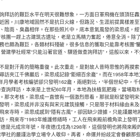
詢拜訪的艱巨水平在明天很難想象，一方面日軍飛機在頭頂狂轟
近困，川康地域固然不是抗日火線，但路況、生涯前提異樣差至
、陰雨、臭蟲相伴。在那些照片中，底本意氣風發的梁思成，經
考核團一趕上古建筑古遺址，老是立馬精力奮起，倦意全消。除
務也頗為艱巨，各類材料殘破，很多信息的獲取只能靠考核團“鑒
，營建學社經常“只能沿著官道、驛道做查詢拜訪”，這般以來，
不是對汗青的簡略重復。此次重走，是對故人昔時思惟的再摸索
尋訪夾江千佛巖后，梁思成記錄“鉅細百余龕”。而在1958年本
0年月學者考核編號卻只發明162龕，兩絕對比，“半個世紀中，千
番查詢拜訪，本來是上世紀60年月，本地為扶植氮肥廠，當場取
。那次考核，梁思成一直懷有一個激烈愿看，那就是盼望發明宋
發明，梁思成并非沒有與宋元建筑接觸，只是限于材料緣由未及
飛來寺時，梁思成感到“隱有古風”，卻因缺少證據，只能謹嚴地
訪，飛來寺“1983年維護修繕時，工人在飛來殿前檐角梁上發明
夜德是元成宗年號，年夜德戊戌為1298年，這個發明也將飛來殿
建學社的嚴謹治學立場令人敬仰。再者，命運并紛歧定會眷顧那