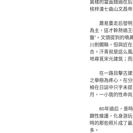
異樣的當面錯過在后
核梓潼七曲山文昌帝
蕭易重走后發明
為主，這才幹熬過王
盤”。文頭提到的噴
川劍閣縣，但與近在
合。汗青就是這么風
地尋覓宋元建筑；而
在一路目擊古建
之舉極為疼心。在分
楨在日誌中只字未提
月，一小我的性命尚
80年過后，昔
闢性維護，化身游玩
時的那些照片成了最
多。