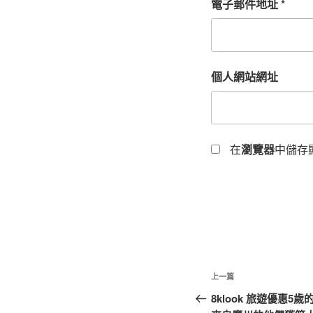
電子郵件地址
*
個人網站網址
在
瀏覽器
中儲存
文
上
上一篇
章
一
8klook 旅遊優惠
篇