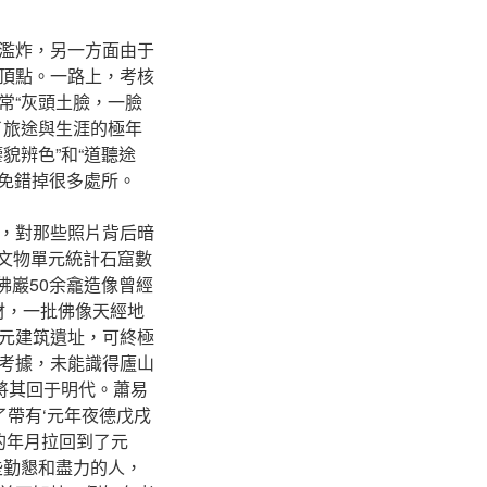
濫炸，另一方面由于
頂點。一路上，考核
常“灰頭土臉，一臉
了旅途與生涯的極年
貌辨色”和“道聽途
不免錯掉很多處所。
，對那些照片背后暗
地文物單元統計石窟數
佛巖50余龕造像曾經
材，一批佛像天經地
元建筑遺址，可終極
考據，未能識得廬山
將其回于明代。蕭易
了帶有‘元年夜德戊戌
的年月拉回到了元
些勤懇和盡力的人，