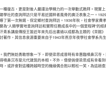
一種復古，更是對後人嚴謹治學精力的一次舉動式跪拜。現實上
建學社的查詢拜訪只是平易近國粹者風骨的廣泛表象之一。192
導了第一次無錫、保定鄉村查詢拜訪。1936年秋，社會學家費
譽為“人類學實地查詢拜訪和實際任務成長中的一個里程碑”的經
汗青系講座傳授王笛近年來先后出書過以成都為主題的《茶館》
討著作，其信息泉源重要來自于1943年燕京年夜學社會學系先
。我們無妨勇敢想象一下，即使梁思成昔時有幸惠臨噴鼻沉寺，
得噴鼻沉寺是元代建筑的本相。不外，借使倘使梁思成有幸看到
時，或許會對這種跨越時空的機緣偶合抱以輕松一笑，為這趟查