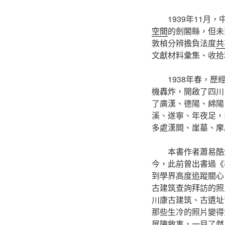
1939年11
空間
的劍閣縣，但未
敦楨分辨擔負法度
共
文獻材料彙集、收拾
1938年春，
機轟炸，開啟了四川
了廣漢、德陽、綿陽
溪、遂寧、年夜足，
多處漢闕、崖墓、摩
本書作者蕭易酷
今，此前曾出書過《
到學界高度追蹤關心
古建筑查詢拜訪的照
川康古建筑、古遺址
那些生冷的照片變得
展陳敘事，一目了然