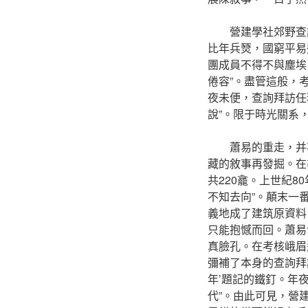
營建學社郊野查
比年兵燹，國窮平易
團成員不得不與塵埃
倦容”。盡管這般，
夜未便，查詢拜訪任
說”。限于時光關系
蕭易的重走，并
藏的敘事再發掘。在
共220龕。上世紀8
不知去向”。顛末一
義地成了建筑原資料
只能抱憾而回。蕭易
真臉孔。在考核峨眉
彌補了本身的查詢拜
年’題記的鐵釘。年
代”。由此可見，營