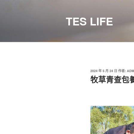
跳
至
TES LIFE
主
要
內
容
發
2024 年 5 月 24 日
作者:
ADM
佈
牧草青查包養
於