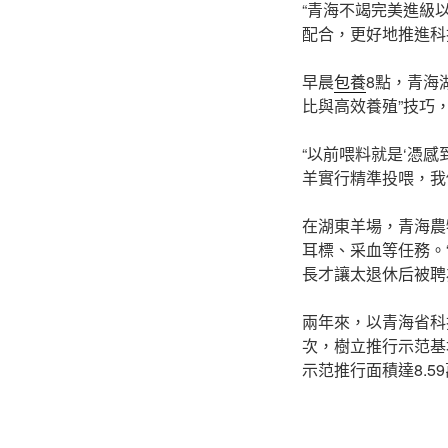
“青海不竭完美進級
配合，更好地推進科
早晨
包養
8點，青海
比與高效養殖”技巧
“以前喂料就是‘憑
羊實行精準投喂，我
在湖東羊場，青海農
耳標、采血等任務。
長才讓太退休后被聘
兩年來，以青海省科
次，樹立推行示范基地
示范推行面積達8.5