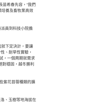
長苗希春先容，“我們
類培養及畜牧業高效
特派員到科技小院擔
我就下定決計，要讓
冷性、耐旱性實驗，
測試，一個周期就需求
已絕對穩固，越冬勝利
些紫花苜蓿種類的擴
果洛、玉樹等地海拔在