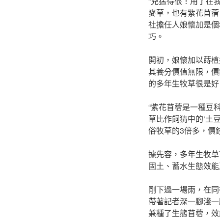
“兇猛得很！用了在
麥草，也有紫花苜蓿
社擔任人娘懷加是個
巧。
開初，娘懷加以蒔植
其養分價值無限，價
的多年生牧草很是好
“紫花苜蓿是一種豆
草比作飼猜中的‘土豆
俗牧草的3倍多，價
據先容，多年生牧草
固土、蓄水生態效能
剛下過一場雨，在同
帶著記者深一腳淺一
兼種了生態苜蓿，效