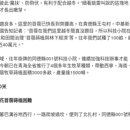
彼此‘攙扶’、防倒伏，有利于配合越冬。”細看姚雷叫說的這塊
才長出嫩芽。
適良多，這里的苜蓿已快長到齊腰高。在貴德縣王屯村，中基新
國告知記者：“苜蓿在我們這里越冬簡直沒題目，所以科技小院
植和田間治理’‘苜蓿蒔植與林下經濟’等。往年我們試種了100畝
近40萬元。”
域，往年掛牌的同德縣001號科技小院，連續加強科技辦事才能
今朝已在青海全省推行了4個多年生牧草種類，帶動西寧、海南、
牧草蒔植面積3000多畝，產量達1500噸。
0米
花苜蓿蒔植困難
著巴溝谷地西行，一路爬坡過坎，便到了北扎村，同德縣001號