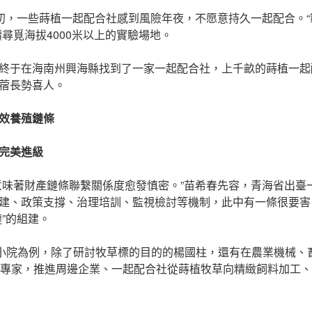
開初，一些蒔植一起配合社感到風險年夜，不愿意持久一起配合。
尋覓海拔4000米以上的實驗場地。
終于在海南州興海縣找到了一家一起配合社，上千畝的蒔植一起
蓿長勢喜人。
效養殖鏈條
完美進級
意味著財產鏈條聯繫關係度愈發慎密。”苗希春先容，青海省出臺
建、政策支撐、治理培訓、監視檢討等機制，此中有一條很要害
”的組建。
技小院為例，除了研討牧草標的目的的楊國柱，還有在農業機械、
裡專家，推進周邊企業、一起配合社從蒔植牧草向精緻飼料加工