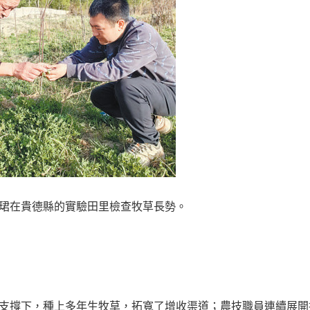
珺在貴德縣的實驗田里檢查牧草長勢。
支撐下，種上多年生牧草，拓寬了增收渠道；農技職員連續展開