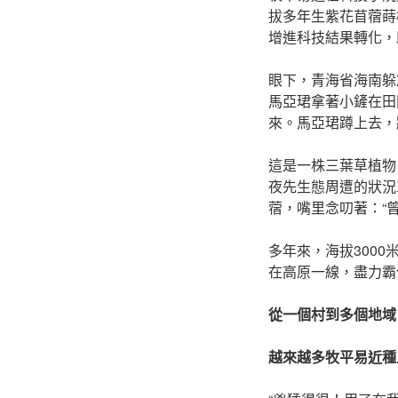
拔多年生紫花苜蓿蒔
增進科技結果轉化，
眼下，青海省海南躲
馬亞珺拿著小鏟在田
來。馬亞珺蹲上去，
這是一株三葉草植物
夜先生態周遭的狀況
蓿，嘴里念叨著：“
多年來，海拔300
在高原一線，盡力霸
從一個村到多個地域
越來越多牧平易近種