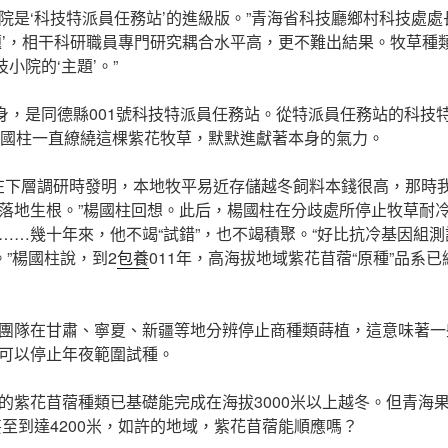
小院是‘科技特派員任務站’的進級版。”青海省科技廳鄉村科技處處
題’，相干科研職員專門研究耦合水平高，更不難出結果。牧草種
小院的‘主題’。”
前身，是同德縣001號科技特派員任務站。從特派員任務站的科技
楊國柱一直繚繞這棵紫花牧草，默默進獻著本身的氣力。
我在下層調研時發明，本地牧平易近存儲越冬飼料本錢很高，那時
落地生根。”楊國柱回想。此后，楊國柱在分歧處所停止牧草耐
……幾十年來，他不竭“試錯”，也不竭積聚。“好比抗冷基因組
。”楊國柱說，到2
包養
011年，高海拔地域紫花苜蓿“原種”品系
團隊在甘肅、寧夏、新疆等地分辨停止商種類蒔植，這意味著一
可以停止年夜範圍試種。
的紫花苜蓿種類已基礎能完成在海拔3000米以上越冬。但青海
甚至到達4200米，如許的地域，紫花苜蓿能順應嗎？