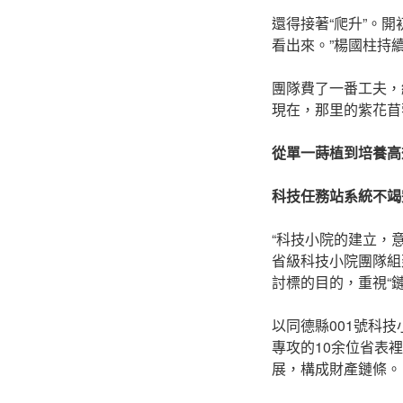
還得接著“爬升”。
看出來。”楊國柱持續
團隊費了一番工夫，
現在，那里的紫花苜
從單一蒔植到培養高
科技任務站系統不竭
“科技小院的建立，
省級科技小院團隊組
討標的目的，重視“鏈
以同德縣001號科
專攻的10余位省表
展，構成財產鏈條。