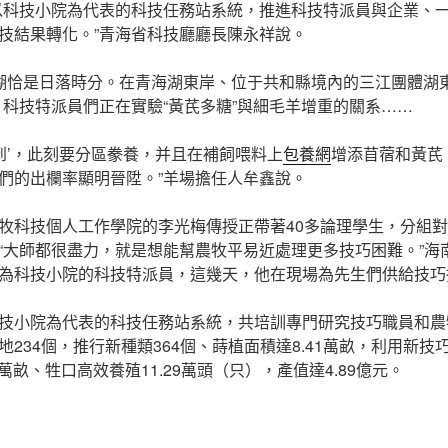
以科技小院為代表的科技任務站系統，推進科技特派員與企業、
技結果轉化。”青海省科技廳廳長陳永祥說。
湖恰是日落時分。在青海湖東岸、位于共和縣境內的三江團體湖東
，科技特派員們正在實驗“黃芪多糖”與細毛羊增重的關系……
感到’，此刻要分區豢養，并且在補飼喂料上
包養網
增添苜蓿和黃芪
們的出欄率顯明晉陞。”羊場擔任人牟鑫說。
牧科技個人工作學院的李光梅傳授正帶著40多論理學生，分組對3
“大師都很盡力，就是想能幫農牧平易近處理更多技巧困難。”海
為科技小院的科技特派員，這幾天，他在現場為先生們供給技巧
技小院為代表的科技任務站系統，共培訓專門研究技巧職員和農牧
234個，推行新種類364個、蒔植面積達8.41萬畝，利用新技
9萬畝、牲口高效養殖11.29萬頭（只），產值達4.89億元。