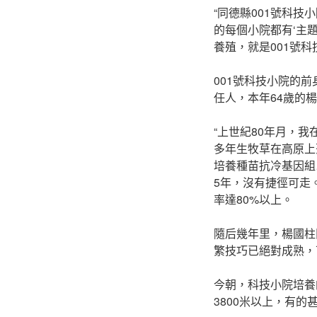
“同德縣001號科技
的每個小院都有‘主
養殖，就是001號科技
001號科技小院的
任人，本年64歲的
“上世紀80年月，
多年生牧草在高原上
培養種苗抗冷基因組
5年，沒有捷徑可走
率達80%以上。
隨后幾年里，楊國柱
繁技巧已絕對成熟，
今朝，科技小院培養
3800米以上，有的