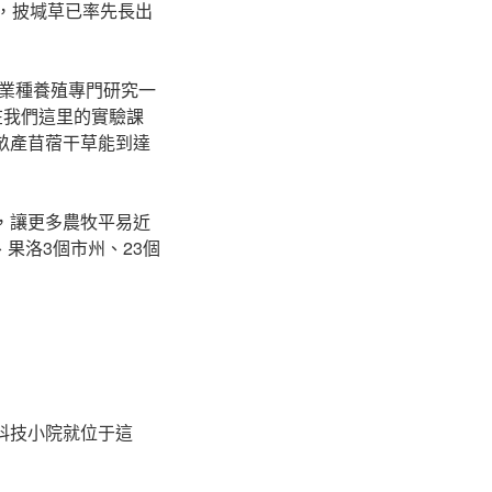
地，披堿草已率先長出
業種養殖專門研究一
在我們這里的實驗課
，畝產苜蓿干草能到達
，讓更多農牧平易近
果洛3個市州、23個
科技小院就位于這