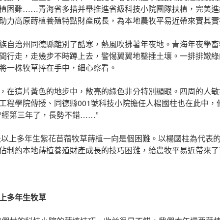
植困難……青海省多措并舉推進省級科技小院團隊扶植，完美進
助力高原蒔植養殖特點財產成長，為本地農牧平易近帶來實其實
族自治州同德縣離別了酷寒，熱風吹拂著年夜地。青海年夜學畜
間行走，走幾步不時蹲上去，警惕翼翼地鑿捶土壤。一排排嫩綠
將一株牧草捧在手中，細心察看。
，在這片黃色的地步中，敞亮的綠色非分特別顯眼。四周的人敏
工程學院傳授、同德縣001號科技小院擔任人楊國柱也在此中，
曾經第三年了，長勢不錯……”
0米以上多年生紫花苜蓿牧草蒔植一向是個困難。以楊國柱為代表
佔制約本地蒔植養殖財產成長的技巧困難，給農牧平易近帶來了
上多年生牧草