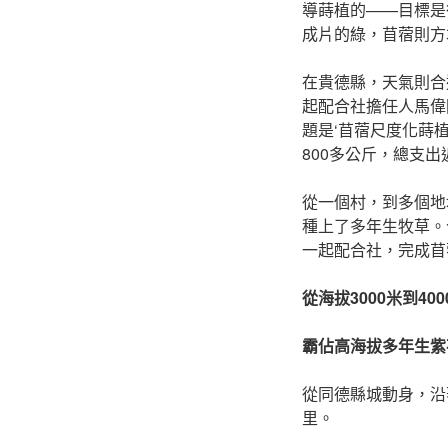
導蒔植的——目標是
成片的綠，苜蓿則方
在貴德縣，天氣則合
起配合社擔任人馬偉
題是‘苜蓿尺度化蒔
800多公斤，總支出
從一個村，到多個地
種上了多年生牧草。
一起配合社，完成苜蓿
從海拔3000米到400
霸佔高海拔多年生紫
從同德縣城動身，沿
里。