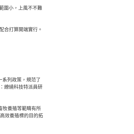
“範圍小，上風不不難
配合打算開端實行。
一系列政策，規范了
：繚繞科技特派員研
畜牧養殖等範疇有所
、高效養殖標的目的拓