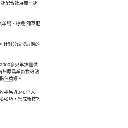
一起配合社展開一起
羊場，繚繞“飼草配
。針對分歧發展期的
000多只羊挨個做
南州原農業畜牧站站
指
包養
導。
平易近34617人
巧242項，集成新技巧