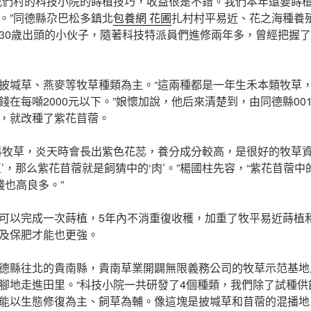
我們村的科技小院的蒔植技巧，收益很是不錯。我們本年還要蒔植
。”同德縣尕巴松多鎮北
包養網 花圃
扎村村平易近、花之海種養
30歲出頭的小伙子，隨著科技特派員們進修兩年多，曾經把握
披堿草、燕麥等牧草種類為主。“這兩種都是一年生禾本類牧草
錢在每噸2000元以下。”娘懷加說，他后來清楚到，由同德縣00
，就改種了紫花苜蓿。
科牧草，炎天時會長出紫色花蕊，養分成分較高，是很好的牧草
’，那么紫花苜蓿就是飼猜中的‘肉’。”楊國柱先容，“紫花苜蓿
錢也高良多。”
可以完成一次蒔植，5年內不消重復收穫，加重了牧平易近蒔植
及保肥才能也更強。
德縣往北的貴南縣，貴南草業開闢無限義務公司的牧草示范基地
腳地走進田里。“科技小院一共研發了4個種類，我們除了試種供
能以生態修復為主、飼草為輔。像這塊是披堿草和苜蓿的混播地