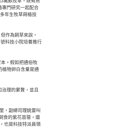
3萬畝牧草，既有燕
殖專門研究一起配合
了多年生牧草蒔植技
，但作為飼草來說，
1號科技小院培養推行
資本。假如把通俗牧
中的植物卵白含量是通
和治理的累贅，並且
里，副總司理姚雷叫
飼食的紫花苜蓿，還
，也是科技特派員領