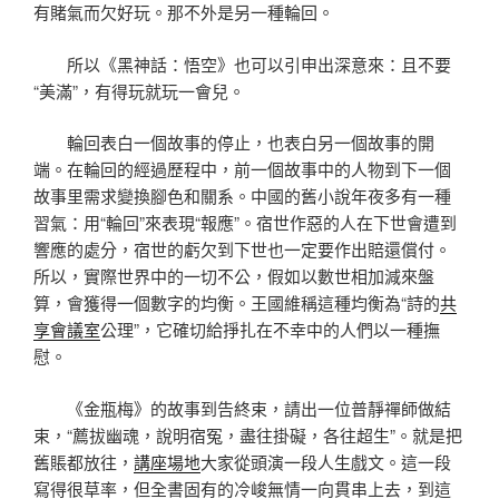
有賭氣而欠好玩。那不外是另一種輪回。
所以《黑神話：悟空》也可以引申出深意來：且不要
“美滿”，有得玩就玩一會兒。
輪回表白一個故事的停止，也表白另一個故事的開
端。在輪回的經過歷程中，前一個故事中的人物到下一個
故事里需求變換腳色和關系。中國的舊小說年夜多有一種
習氣：用“輪回”來表現“報應”。宿世作惡的人在下世會遭到
響應的處分，宿世的虧欠到下世也一定要作出賠還償付。
所以，實際世界中的一切不公，假如以數世相加減來盤
算，會獲得一個數字的均衡。王國維稱這種均衡為“詩的
共
享會議室
公理”，它確切給掙扎在不幸中的人們以一種撫
慰。
《金瓶梅》的故事到告終束，請出一位普靜禪師做結
束，“薦拔幽魂，說明宿冤，盡往掛礙，各往超生”。就是把
舊賬都放往，
講座場地
大家從頭演一段人生戲文。這一段
寫得很草率，但全書固有的冷峻無情一向貫串上去，到這