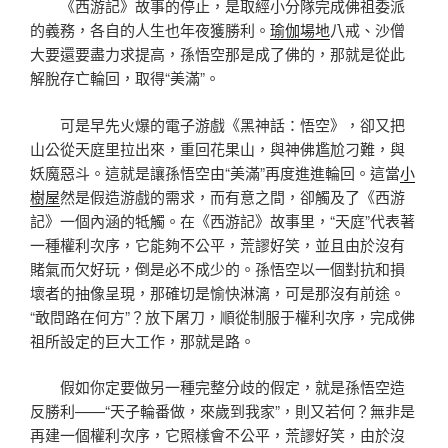
《西游記》故事的停止，是取經小分隊完成佛祖委派
的義務，各自的人生也年夜獲勝利。
瑜伽場地
八戒、沙僧
大要還要盡力求提高，孫悟空那是成了佛的，那就是從此
解脫存亡輪回，取得“美滿”。
可是早先火爆的電子游戲《黑神話：悟空》，卻又把
山公從天庭里拉出來，重回花果山，與神佛尷尬刁難，與
妖魔惡斗。這就是讓孫悟空由“美滿”再度進進輪回。這當
小
樹屋
然是假造游戲的需求，而有意之間，卻觸及了《西游
記》一個內涵的牴觸。在《西游記》故事里，“天庭”代表著
一種權利次序，它能夠不公平，荒謬好笑，並且由於沒有
賭氣而欠好玩，倒是必不成少的。孫悟空以一個對抗和損
壞者的抽像呈現，那確切是愉快淋漓，可是那沒有前途。
“敢問路在何方”？放下屠刀，順從制服于權利次序，完成佛
祖所設定的巨大工作，那就是路。
假如你定要做另一種完整分歧的假定，就是孫悟空造
反勝利——“天子輪番做，來歲到我家”，則又若何？無非是
再建一個權利次序，它照樣會不公平，荒謬好笑，由於沒