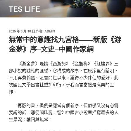
跳
TES LIFE
至
主
要
內
發
2025 年 3 月 18 日
作者:
ADMIN
佈
無常中的意趣找九宮格——新版《游
容
於
金夢》序–文史–中國作家網
《游金夢》是讀《西游記》《金瓶梅》《紅樓夢》三
部小說的隨札的匯編，它構成的啟事，在原序里有闡明，
不用再費翰墨。這書問世以來，獲得不少伴侶的愛好，此
次國民文學出書社重加印行，于我而言當然是高興的工
作。
再版的書，慣例是應當有個新序，但似乎又沒有必需
要說的話。那便閑聊罷，譬如中國古小說里描寫最多的人
生景況：輪回與無常。