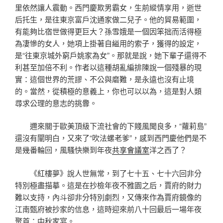
里依然讓人震動。西門慶欺男霸女，生前縱情享用，逝世
后托生，是往東京富戶沈通家做二兒子。他的貿易範圍，
有能夠比宿世做得更巨大？孫雪娥是一個因笨拙而活得極
為凄慘的女人，她項上掛著自縊用的索子，獲得的設定，
是“往東京城外窮戶姚家為女”。那就是說，她下輩子還得不
利甚至加倍不利。作者以這種胡亂編排陳說一個殘暴的現
實：這個世界的荒謬、不公與磨難，是永遠也沒有止境
的。當然，從積極的意義上，你也可以以為，這是對人類
尋求公理的意志的挑釁。
邇來關于歐美頂級下流社會的下賤風聞良多，“蘿莉島”
還沒有闡明白，又來了“吹法螺老爹”，感到西門慶他們是不
是幾番輪回，風騷快樂到年夜
共享會議室
洋之西了？
《紅樓夢》說人世無常，到了七十五、七十六回非分
特別極盡描摹。這是在抄檢年夜不雅園之后，賈府的財力
難以支持，內斗卻非分特別劇烈，又傳來作為賈府鏡像的
江南甄府被抄家的信息，這時迎來前八十回最后一場年夜
聚首：中秋家宴。