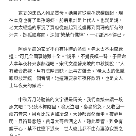
家宴的焦點人物是賈母。她自述從重孫媳婦做起，現
在本身也有了重孫媳婦，前后累計是七代人。也就是說，
老太太經過的事況了賈府從鼓起到茂盛再到闌珊的所有的
汗青。她孤陋寡聞，深知“繁榮有憔悴”，一切都迫不得已。
阿誰早晨的家宴不再有往時的熱烈。老太太不由感歎
道：“可見全國事總難十全。”說畢，不覺長嘆一聲，于是命
人拿年夜杯來斟熱酒喝。宋代文豪蘇東坡的中秋詞說：“人
有離合悲歡，月有陰晴圓缺，此事古難全。”老太太的傷感
跟東坡是統一個音調。她這時要拿年夜杯飲酒，也是文人
士年夜夫的做派。
中秋弄月時聽笛的文字很是精美，我們直接來讀一段
原文吧：“只聽木樨陰里，嗚哭泣咽，裊裊悠悠，又收回一
縷笛音來，果真比先更加凄涼。大師都肅然而坐。夜靜月
明，且笛聲悲怨，賈母大哥帶酒之人，聽此聲響，難免有
觸于心，禁不住墮下淚來。世人彼此都不由有凄涼寂寞之
意。”