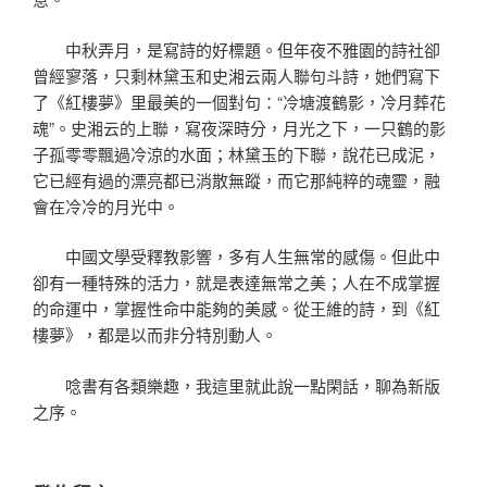
中秋弄月，是寫詩的好標題。但年夜不雅園的詩社卻
曾經寥落，只剩林黛玉和史湘云兩人聯句斗詩，她們寫下
了《紅樓夢》里最美的一個對句：“冷塘渡鶴影，冷月葬花
魂”。史湘云的上聯，寫夜深時分，月光之下，一只鶴的影
子孤零零飄過冷涼的水面；林黛玉的下聯，說花已成泥，
它已經有過的漂亮都已消散無蹤，而它那純粹的魂靈，融
會在冷冷的月光中。
中國文學受釋教影響，多有人生無常的感傷。但此中
卻有一種特殊的活力，就是表達無常之美；人在不成掌握
的命運中，掌握性命中能夠的美感。從王維的詩，到《紅
樓夢》，都是以而非分特別動人。
唸書有各類樂趣，我這里就此說一點閑話，聊為新版
之序。