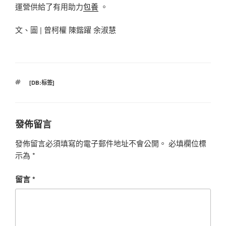
運營供給了有用助力
包養
。
文、圖 | 曾柯權 陳鍇躍 余淑慧
標
[DB:标签]
籤
發佈留言
發佈留言必須填寫的電子郵件地址不會公開。
必填欄位標
示為
*
留言
*