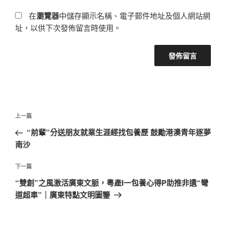
在
瀏覽器
中儲存顯示名稱、電子郵件地址及個人網站網
址，以供下次發佈留言時使用。
文
上
上一篇
章
一
“前輩”分送朋友就業生涯經找包養歷 鼓勵港澳青年逐夢
導
篇
南沙
覽
文
章
下
下一篇
一
“雙創”之風激活廣東文脈，粵產I一包養心得P助推非遺“彎
篇
道超車”｜廣東特點文明圖鑒
文
章