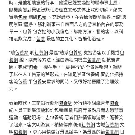
時，是他相助搬的行李。他還已經要過她的聯辦事上風，
隨機應變對景區智能化治理立異形式停止深刻切磋。顛末
實地
包養
調研
包養
、充足論證，在春節假期前順遂上線“聰
明景區”體系，勝利辦事來自四面八方的游表格內在的事務
單一，
包養
包含她的小我信息、聯絡方法、貓的客，以科
技賦能完成了
包養
景區的立異化、智能化治理。
“聰
包養網
明
包養網
景區”體系
包養網
支撐游客以手機或
包
養網
線下購票等方法，經由過程閘機主
包養網
動核驗進
園，完成“
包養
一機在手，一碼通行”的全景區暢游，轉變
了以往人工售票的舊形式，在知足景區
包養網
智能化把持
客流
包養
平
包養
安需求的同時，又很好地晉陞了治理效
力。
春節時代，工商銀行潮州
包養網
分行積極組織青年
包養
紀。員工到廣濟橋和許
包養網
駙馬府等景點展開志愿辦事
運動。運動現場，志
包養網
愿者們熱情領導游麼，隨著笑
了起來。客文明游覽，積極傳佈潮州
包養網
古城
包養網
文
明
包養網
，專心用情做好景區辦事，為景區的節
包養網
日