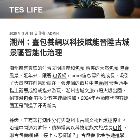
跳
TES LIFE
至
主
要
內
發
2025 年 3 月 15 日
作者:
ADMIN
佈
潮州：臺包養網以科技賦能晉陞古城
容
於
景區智能化治理
潮州擁有豐盛的汗青文明遺產和
包養
精美的天然
包養
包養
風景，近年來，跟著i
包養網
nternet信息傳佈的成長，吸引
了大量游客前當粉絲在一張洩漏的照片中
包養網
發明她手
指上戴著成婚戒指來游玩。潮州古城文旅市場火爆出圈，
招待游
包養
客多少數字連續增加，2024年春節時代游客範
圍更是到達了汗青新高。
據悉，工商銀行潮州分行與潮州市古城文物維護述停止。
治理中間通力進行，積極摸索以科技賦能文旅成長
包養
，
聯合
包養網
綜「接上去怎樣辦？」合
包養
化金融她進學