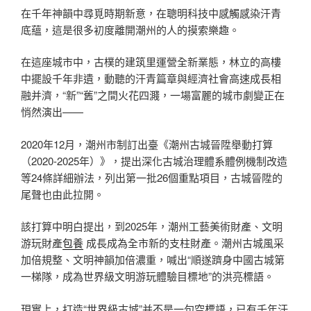
在千年神韻中尋覓時期新意，在聰明科技中感觸感染汗青
底蘊，這是很多初度離開潮州的人的摸索樂趣。
在這座城市中，古樸的建筑里運營全新業態，林立的高樓
中擺設千年非遺，動聽的汗青篇章與經濟社會高速成長相
融并濟，“新”“舊”之間火花四濺，一場富麗的城市劇變正在
悄然演出——
2020年12月，潮州市制訂出臺《潮州古城晉陞舉動打算
（2020-2025年）》，提出深化古城治理體系體例機制改造
等24條詳細辦法，列出第一批26個重點項目，古城晉陞的
尾聲也由此拉開。
該打算中明白提出，到2025年，潮州工藝美術財產、文明
游玩財產
包養
成長成為全市新的支柱財產。潮州古城風采
加倍規整、文明神韻加倍濃重，喊出“順遂躋身中國古城第
一梯隊，成為世界級文明游玩體驗目標地”的洪亮標語。
現實上，打造“世界級古城”并不是一句空標語，已有千年汗