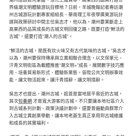
界級潮文明體驗游玩目標地？日前，羊城晚報記者專訪潮
州古城游玩計劃專家組組長、華南理工年夜學廣東游玩計
謀與政策研討中間主任吳志才，他以為，潮州要果斷走上
高東西的品質成長的古城文明回復之路，既要打造“鮮活的
古城”，還要打造“潮人的古城”。
“鮮活的古城，是既有炊火味又有古代氣味的古城。”吳志才
以為，潮州要保持傳承與立異相聯合理念，以文保單元、
汗青文明街區為載體推進“潮文明+”成長，展開數字技巧應
用、培養貿易新形式、體驗新業態，晉陞公共文明辦事效
能，讓文物活起來，讓汗青措辭，讓文明措辭。
吳志才也提出，潮州古城，起首是當地居平易近的古城，
其次
包養網
才是寬大游客的古城。不只要讓本地社區介入
到古城系列計劃、政策決議計劃中，還要普遍動員群眾介
入古城立異創業舉動，讓本地老蒼生真正享用到古城維護
和成長的其實福利。