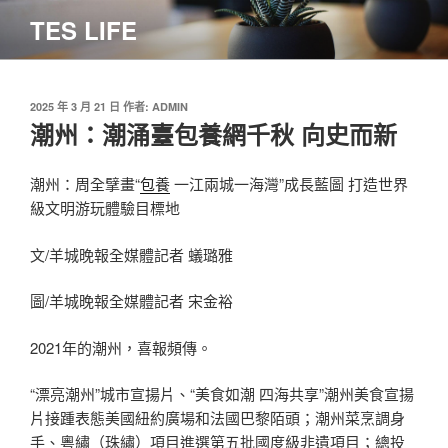
跳
TES LIFE
至
主
要
內
發
2025 年 3 月 21 日
作者:
ADMIN
佈
潮州：潮涌臺包養網千秋 向史而新
容
於
潮州：周全擘畫“
包養
一江兩城一海灣”成長藍圖 打造世界
級文明游玩體驗目標地
文/羊城晚報全媒體記者 蟻璐雅
圖/羊城晚報全媒體記者 宋金裕
2021年的潮州，喜報頻傳。
“漂亮潮州”城市宣揚片、“美食如潮 四海共享”潮州美食宣揚
片接踵表態美國紐約廣場和法國巴黎陌頭；潮州菜烹調身
手、粵繡（珠繡）項目進選第五批國度級非遺項目；總投