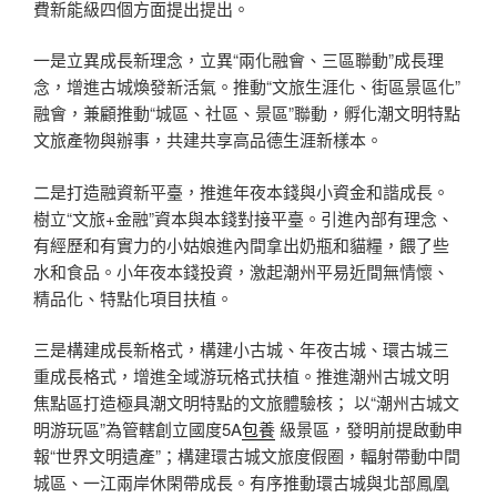
費新能級四個方面提出提出。
一是立異成長新理念，立異“兩化融會、三區聯動”成長理
念，增進古城煥發新活氣。推動“文旅生涯化、街區景區化”
融會，兼顧推動“城區、社區、景區”聯動，孵化潮文明特點
文旅產物與辦事，共建共享高品德生涯新樣本。
二是打造融資新平臺，推進年夜本錢與小資金和諧成長。
樹立“文旅+金融”資本與本錢對接平臺。引進內部有理念、
有經歷和有實力的小姑娘進內間拿出奶瓶和貓糧，餵了些
水和食品。小年夜本錢投資，激起潮州平易近間無情懷、
精品化、特點化項目扶植。
三是構建成長新格式，構建小古城、年夜古城、環古城三
重成長格式，增進全域游玩格式扶植。推進潮州古城文明
焦點區打造極具潮文明特點的文旅體驗核； 以“潮州古城文
明游玩區”為管轄創立國度5A
包養
級景區，發明前提啟動申
報“世界文明遺產”；構建環古城文旅度假圈，輻射帶動中間
城區、一江兩岸休閑帶成長。有序推動環古城與北部鳳凰