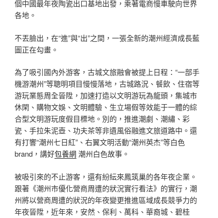
個中國最年夜陶瓷出口基地出發，乘著電商慢車駛向世界
各地。
不丟臉出，在“進”與“出”之間，一張全新的潮州經濟成長藍
圖正在勾畫。
為了吸引國內外游客，古城文旅融會被提上日程：“一部手
機游潮州”等聰明項目慢慢落地，古城路況、餐飲、住宿等
游玩業態周全晉陞，加速打造以文明游玩為龍頭，集城市
休閑、購物文娛、文明體驗、生立場假等效能于一體的綜
合型文明游玩度假目標地。別的，推進潮劇、潮繡、彩
瓷、手拉朱泥壺、功夫茶等非遺風俗融進文旅道路中。還
有打響“潮州七日紅”、右翼文明活動“潮州英杰”等白色
brand，講好
包養網
潮州白色故事。
被吸引來的不止游客，還有紛紜來鳳筑巢的各年夜企業。
跟著《潮州市優化營商周遭的狀況實行看法》的實行，潮
州將以營商周遭的狀況的年夜變更推進區域成長競爭力的
年夜晉陞，近年來，安然、保利、萬科、華裔城、碧桂