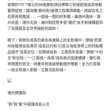
資額約737.7億元的66個重點項目標韓江新城提速成長舉動
蓄勢綻放；鎮海樓(舊府衙)復建工程重磅啟動，跨越百年之
后將再現鳳城……一個接一個的好新聞，讓潮州風味、潮
州非遺、潮州文旅、潮州制造等多張“潮式”金手刺接踵遞到
了全國甚至全世界國民的面前。
眼下，奔馳在成長的黃金高速路上的全新潮州，繚繞“把潮
州扶植得加倍漂亮”成長目的和“打造沿海經濟帶上的特點精
品城市”成長定位，拉開謀成長、立異局年夜幕，開啟“十四
五”新征程，“一江兩城一海灣”成長格式提速構建，優化營
商周遭的狀況、財產年夜進級舉動穩步推動，全力打造著
一座全球潮人家園、立異活氣新城。
潮州牌樓街
“新”與“舊”中碰撞成長火花