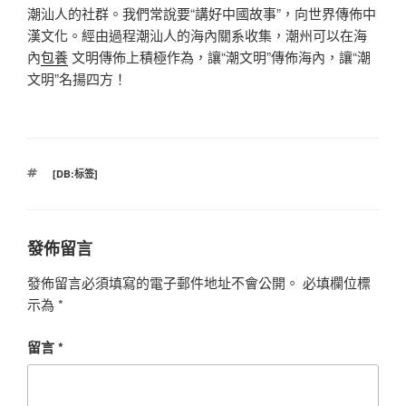
潮汕人的社群。我們常說要“講好中國故事”，向世界傳佈中
漢文化。經由過程潮汕人的海內關系收集，潮州可以在海
內
包養
文明傳佈上積極作為，讓“潮文明”傳佈海內，讓“潮
文明”名揚四方！
標
[DB:标签]
籤
發佈留言
發佈留言必須填寫的電子郵件地址不會公開。
必填欄位標
示為
*
留言
*