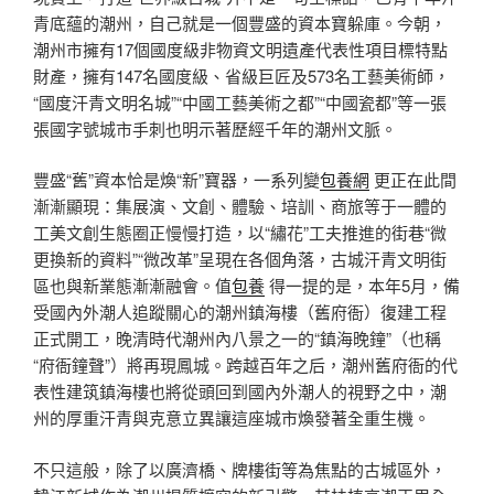
青底蘊的潮州，自己就是一個豐盛的資本寶躲庫。今朝，
潮州市擁有17個國度級非物資文明遺產代表性項目標特點
財產，擁有147名國度級、省級巨匠及573名工藝美術師，
“國度汗青文明名城”“中國工藝美術之都”“中國瓷都”等一張
張國字號城市手刺也明示著歷經千年的潮州文脈。
豐盛“舊”資本恰是煥“新”寶器，一系列變
包養網
更正在此間
漸漸顯現：集展演、文創、體驗、培訓、商旅等于一體的
工美文創生態圈正慢慢打造，以“繡花”工夫推進的街巷“微
更換新的資料”“微改革”呈現在各個角落，古城汗青文明街
區也與新業態漸漸融會。值
包養
得一提的是，本年5月，備
受國內外潮人追蹤關心的潮州鎮海樓（舊府衙）復建工程
正式開工，晚清時代潮州內八景之一的“鎮海晚鐘”（也稱
“府衙鐘聲”）將再現鳳城。跨越百年之后，潮州舊府衙的代
表性建筑鎮海樓也將從頭回到國內外潮人的視野之中，潮
州的厚重汗青與克意立異讓這座城市煥發著全重生機。
不只這般，除了以廣濟橋、牌樓街等為焦點的古城區外，