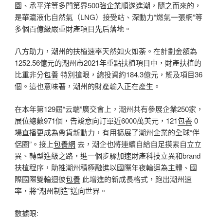
園、承平洋等多門第界500強企業順遂進潮，隨之而來的，
是華瀛液化自然氣（LNG）接受站、深動力“燃氣一張網”等
多個百億級嚴重財產項目先后落地。
八方助力，潮州的扶植速率天然如火如荼。在計劃金額為
1252.56億元的潮州市2021年重點扶植項目中，財產扶植的
比重非分
包養
特別搶眼，總投資約184.3億元，觸及項目36
個。這也意味著，潮州的財產輸入正在產生。
在本年第129屆“云端”廣交會上，潮州共有參展企業250家，
展位總數971個，告竣意向訂單近6000萬美元，121
包養
0
場直播更成為帶貨新動力，有用擴展了潮州企業的全球“伴
侶圈”。接上
包養網
去，潮企也將連續自給自足摸索自立立
異、轉型進級之路，進一個步驟加速財產科技立異和brand
扶植程序，助推潮州積極融進以國際年夜輪迴為主體、國
際國際雙輪迴彼
包養
此增進的新成長格式，跑出潮州速
率，將“潮州制造”送向世界。
數據眼: