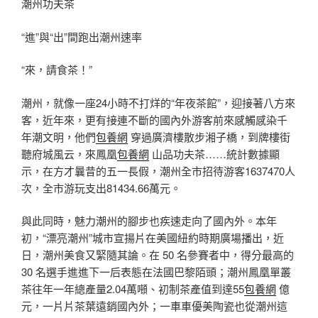
潮州功夫茶
“進”與“出”間跑出潮州速率
“來，請食茶！”
潮州，就像一座24小時不打烊的“年夜茶館”，迎接著八方來
客，近年來，更有接連不斷的國內外游客前來感觸感染千
年潮文明，他們
包養網
穿過廣濟樓散步湘子橋，到牌樓街
聽府城風云，來鳳凰
包養網
山品功夫茶……統計數據顯
示，在方才曩昔的五一長假，潮州全市招待游客1637470人
次，全市游玩支出81434.66萬元。
與此同時，魅力潮州的腳步也疾速走向了國內外。本年
初，“漂亮潮州”城市宣揚片在美國紐約時期廣場播出，近
日，潮州美食又緊隨其論。在 50 名參賽者中，得分最高的
30 名選手進進下一后表態在法國巴黎陌頭；潮州鳳凰單叢
茶往年一年總產量2.04萬噸、初制茶產值到達55
包養網
億
元，一片片茶葉遠銷國內外；一車車優美陶瓷也從潮州這