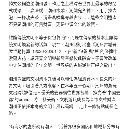
韓文公祠遠望潮州城，韓江之上橫跨著世界上最早的啟閉
式橋梁——廣濟橋。潮州木雕、潮繡鬼斧神工，用手拉壺
泡上一杯功夫茶，清盡茗噴鼻穿越古今……這些文明遺產
不只是潮州的可貴財富，更是中漢文化的珍寶。
維護傳統文明不等于保
包養
守，而是在傳承的基本上讓傳
統文明煥發新的活氣。現在，潮州制訂出臺《潮州古城晉
陞舉動打算（2020-2025）》，在“新”
包養
與“舊”的碰撞中
激蕩火花，讓汗青文明與新興業態彼此融會。于晉陞改革
中守住潮州的千年文脈，世界級的古城潮州正呼之欲出。
潮州豐盛的文明資本異樣可以轉化為經濟資本。長久的汗
青文明，吸引著八方來客，在本年五一假期，潮州的游玩
支出跨越8億元。優美的瓷器銷往世界各地，擦亮著“中國瓷
都”的brand。將工藝美術、文明游玩成長為全市支柱財產，
潮州正依托本身的文明上風
包養網
，走出一條特點成長之
路。
“有海水的處所就有潮人。”活著界很多國度和地域都分布有