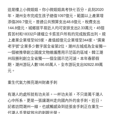
這是樓上小微姐姐。你小微姐姐高考快七百分，此刻2020
年，潮州全市完成生孩子總值1097億元，範圍以上產業增
添值269.7億元，普通公共預算支出48.6億元，稅費支出
144.8億元，城鄉居平易近人均可安排支出2.33萬元，45個
貧苦村和18332戶建檔立卡貧苦戶所有的完成脫貧出列。規
上產業企業增至923家，產值超億元企業增至344家。“廣東
老字號”企業多少數字居全省第2位，潮州古城成為全省獨一
一個被推舉創立國度文物維護應用示范區的區域，韓江潮
州段勝利創立全省獨一一個全國示范河湖。本年春節假
期，潮州游玩人數186.65萬人，全市游玩支出92822.89萬
元。
重生代氣力擦亮潮州財產手刺
有潮人的處所就有功夫茶。一杯功夫茶，不只是萬千潮人
心中所系，更是一張讓潮州走向國內外的金手刺。近日，
記者訪問潮州一線，也感觸感染到這張金手刺正在重生一
代潮人手里綻放出的刺眼光榮。