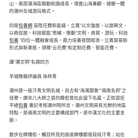
山、南部濱海區聯動和諧成長，增進山海兼顧、城鄉一體
的潮州全域游玩格式。
四是
包養網
晉陞花費新能級，立異“以文強旅、以旅興文、
以商促旅、科技賦能”思緒，推動“文明、商貿、游玩、科技
包養
”四位一體融會成長，鼎力培養夜間經濟，立異貿易新
形式與新業態，領導“云花費”和定制花費、智能花費。
讓“潮文明”名揚四方
羊城晚報評論員 孫梓青
潮州是一座汗青文明名城，自古有“海濱鄒魯”“嶺南名邦”之
佳譽，唐宋八大師之首的韓愈曾在此留下名篇。正如習近
平總
包養
書記考核潮州時所言，潮州文明具有光鮮的地區
特點，是嶺南文明的主要構成部門，是中漢文化的主要支
脈。
散步在牌樓街，觸目所見的座座牌樓都是段段汗青；站在