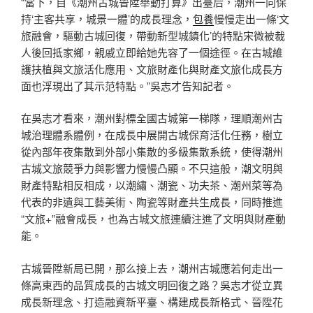
“當下，自《潮州古城晉陞舉動打算》出臺后，潮州一向保
持‘主客共享，城景一體’的成長理念，
包養
慢慢走出一條‘文
旅融會，驅動古城回復，帶動新型城鎮化’的特點宋微被裁
人後回抵家鄉，親戚立即給她先容了一個途徑。在古城維
護扶植與文旅活化應用、文旅財產化與財產文旅化成長方
面也浮現出了其示范特點。”吳志才告知記者。
在吳志才看來，潮州對標全國古城第一梯隊，理順潮州古
城治理體系體例，在成長中展開古城保育活化任務，樹立
從內部年夜集散到外部小集散的多級集散系統，使得潮州
古城文旅競爭力與影響力慢慢凸顯。不只這般，潮文明與
財產特點相反相成，以潮繡、潮瓷、功夫茶、潮州菜等為
代表的非遺與工藝美術、陶瓷等財產共生成長，同時推進
“文旅+”融會成長，也為古城文旅連續注進了文明與財產動
能。
古城晉陞新局已開，那么接上去，潮州古城應若何走出一
條高東西的品質成長的古城文明回復之路？吳志才從立異
成長新理念、打造融資新平臺、構建成長新格式、晉陞花