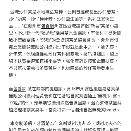
“登塘炒仔茶是本地陳舊茶種，此刻曾經成長出炒仔姜茶、
炒仔奶茶、炒仔棒棒糖、炒仔益生菌等一系列立異衍生
品……”在潮州市
包養網
潮安區登塘鎮這個“新晉”茶葉小鎮
里，不少新一代“領頭雁”活用茶葉金鑰匙，率領村平易近開
啟小康致富路，“95后”的登塘鎮茶葉協會會長 、潮州市俊
邦農業開闢無限公司總司理李俊就是此中之一。據先容，
近年來，他組織推動炒仔茶科研基地、技巧培訓班、線上
線下扶貧渠道和直播平臺等，強化產銷對接和電商扶貧，
不只幫扶帶動很多貧苦戶，也讓陳舊的炒仔茶煥發重生
機。
而
包養網
就在隔鄰的鳳凰鎮，潮州市潮安區鳳凰嘉茗茶葉
無限公司總司理黃寰也在忙著給自家茶園插上“無機”同黨。
“90后”的他，幾年前從廣州決然告退回籍，潛心進修茶園蒔
植治理和制茶身手，當真打造一個潮州自然無機茶brand。
“本身制茶后，才清楚為什么叫潮州’功夫’茶，潮州功夫茶的
制作是六年夜茶類中制作步調最多的，就好像烹調一道精