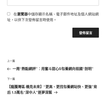
在
瀏覽器
中儲存顯示名稱、電子郵件地址及個人網站網
址，以供下次發佈留言時使用。
文
上
上一篇
章
一
一周“熱點網評”：用奮斗甜心S包養網向祖國“剖明”
導
篇
覽
文
下
下一篇
章
一
【龍騰灣區·橋見未來】“更高、更找包養網站快、更強”背
篇
后 1.5萬名“深中人”逐夢深藍
文
章