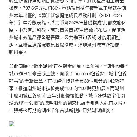
韓江新城作為潮州提質擴容的新引擎，其扶植高潮正周全
掀起。737.6億元扶植66個重點項目標年夜手筆工程就在潮
州本年出臺的《韓江新城提速成長舉動計劃（2021-2025
年）》中冷艷表態，將力爭到2025年基礎構成“北部文旅休
閑、中部宜居科教、南部商貿商務”主體效能布局，促使潮
州城市效能品德全體晉陞，公共辦事
包養網
才能明顯進
步，互聯互通路況收集基礎構成，浮現潮州城市新抽像、
新風采。
與此同時，“數字潮州”正在邁步向前。本年初，“i潮州
包養
”
城市辦事平臺重磅上線，開啟了 “internet
包養網
+城市
包養
辦事”的全新篇章，首批整合接進全市33個部分的142項辦
事，推進潮州城市扶植完成“1.0”向“4.0”跨更加展。而潮州
市聰明城
包養網
市五年計劃慢慢推動，城市運轉數字化閉
環治理“一張圖”的聰明潮州的到來也讓全部潮人翹首以盼，
一張將來可期的潮州千年古城新貌圖已然漸漸繪就。