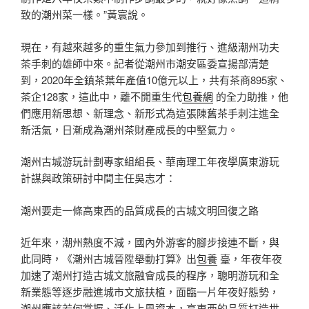
致的潮州菜一樣。”黃寰說。
現在，有越來越多的重生氣力參加到推行、進級潮州功夫
茶手刺的雄師中來。記者從潮州市潮安區委宣揚部清楚
到，2020年全鎮茶葉年產值10億元以上，共有茶商895家、
茶企128家，這此中，離不開重生代
包養網
的全力助推，他
們應用新思想、新理念、新形式為這張陳舊茶手刺注進全
新活氣，日漸成為潮州茶財產成長的中堅氣力。
潮州古城游玩計劃專家組組長、華南理工年夜學廣東游玩
計謀與政策研討中間主任吳志才：
潮州要走一條高東西的品質成長的古城文明回復之路
近年來，潮州熱度不減，國內外游客的腳步接連不斷，與
此同時，《潮州古城晉陞舉動打算》出
包養
臺，年夜年夜
加速了潮州打造古城文旅融會成長的程序，聰明游玩和全
新業態等逐步融進城市文旅扶植，面臨一片年夜好態勢，
潮州應該若何掌握、活化上風資本，高東西的品質打造世