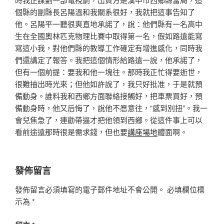
個縣的副縣長呂陽溫和我關系很好，我就把這事告知了
他。呂陽平一聽很爽直地承諾了，說：他們縣有一名高中
生在全國奧林匹克物理比賽中取得第一名，假如路遠能寫
寫這小我，對他們縣的教導工作確定有增進感化，同時我
們還講定了報答。我把這個情形給路遠一說，他承諾了，
但有一個前提：要我和他一塊往。那時我正忙得要逝世，
很難抽出時光來；但他如許說了，我只好批准，于是就預
備動身。誰料我和西鄉方面聯絡接觸好，把車票買好，預
備動身時，他又后悔了，說他不愿意往，“感到別扭”。我一
會兒焦急了，連勸帶逼才把他領到西鄉。從這件事上可以
看前途遠那時很是需求錢，但也要
講座場地
體面啊。
發佈留言
發佈留言必須填寫的電子郵件地址不會公開。
必填欄位標
示為
*