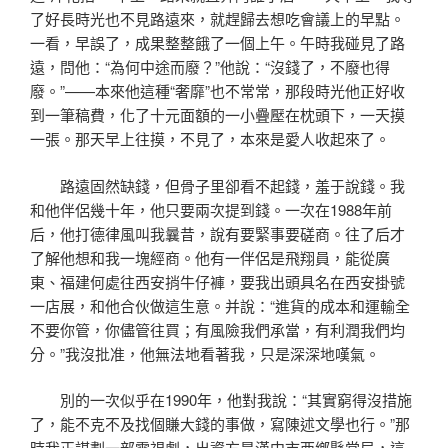
了好長時光也不見路遠來，就趕歸去想吃會議上的早點。
一看，早誤了，成果整整餓了一個上午。午時我碰見了路
遠，問他：“為何中途而廢？”他說：“沒錢了，不廢也得
廢。”——本來他這種“奢靡”也不常常，那段時光他正好收
到一筆稿費，化了十元面額的一小疊壓在枕頭下，一天摸
一張。那天早上往摸，不見了，本來是愛人收起來了。
路遠固然缺錢，但骨子里卻看不起錢，羞于說錢。我
和他伴侶幾十年，他只要兩次提到錢。一次在1988年前
后，他打德律風叫我曩昔，說有要緊事要磋商。往了后才
了解他想和我一塊經商。他有一伴侶是飛翔員，能從廣
東、福建何處往西安捎牛仔褲，要我出頭具名在西安掛號
一店展，和他合伙做這生意。并說：“進貨的成本和運輸全
不要你管，你儘管往買；有風險我們承當，有利潤我們均
分。”我沒批准，他無法地看著我，只是深深地嘆氣。
別的一次似乎在1990年，他對我說：“其實窮得沒措施
了，能不克不及找個賺大錢的事做，寫陳述文學也行。”那
時我正謀劃一部電視劇，出資方是漢中市西鄉縣當局，這