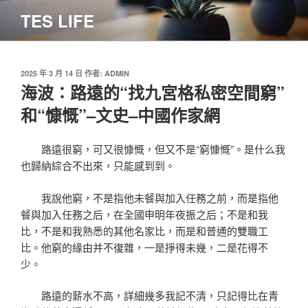
跳
TES LIFE
至
主
要
內
發
2025 年 3 月 14 日
作者:
ADMIN
佈
海波：路遠的“找九宮格私密空間窮”
容
於
和“慷慨”–文史–中國作家網
路遠很窮，可又很慷慨，但又不是“窮慷慨”。是什么我
也歸納綜合不出來，只能感到到。
我說他窮，不是指他未餐與加入任務之前，而是指他
餐與加入任務之后，在全國申明年夜振之后；不是和我
比，不是和我熟悉的其他名家比，而是和普通的雙職工
比。他窮的緣由并不復雜，一是掙得未幾，二是花得不
少。
路遠的薪水不高，詳細幾多我記不清，只記得比在青