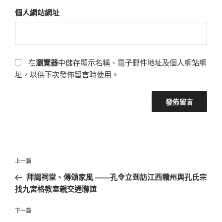
個人網站網址
在
瀏覽器
中儲存顯示名稱、電子郵件地址及個人網站網
址，以供下次發佈留言時使用。
文
上
上一篇
章
一
拜謁祠堂、傳頌家風 ——孔令立到訪江西贛州與孔氏宗
導
篇
找九宮格教室親交通聯誼
覽
文
章
下
下一篇