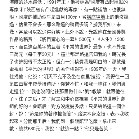
海時的薪水還低；1991年末，他被評為“國度有凸起進獻的
專家”和“陜西省有凸起進獻的專家”，有一點補助，也很無
限，國度的補助似乎是每月100元，省
講座場地
上的他沒說
過，估量不會多。那么路遠的稿費多嗎？據我所知，未
幾，甚至可以說少得好笑。此外不說，光說他在全國獲獎
作品的稿費，《觸目驚心的一幕》500元，《人生》1300
元，而長達百萬字的巨著《平常的世界》最多，也不外是
三萬元（每千字30元）。這些都是路遠告知我的，時光長
了也許記得不太正確，但有一宗稿費我是明白的，那就是
電視劇《平常的世界》的著作權報答。1989年的一天，我
往找他，他說：“明天不克不及坐在家里‘拉話’，我得往一回
第四軍醫年夜學接待所，你若不忙，和我一塊往，我們邊
走邊‘拉’。”我也沒問他往那里做什么
1對1教學
，就跟他往
了。往了之后，才了解是和中心電視臺《平常的世界》劇
組約好的。會晤后，對方沒說幾多話，只是給路遠一個信
封，說：“這是你的著作權報答”。路遠本身沒接，表示我收
起來。分開那里后，我們到一個飯館里吃飯，拿出來一
數，總共680元。我說：“就這一點？”他只是苦笑。