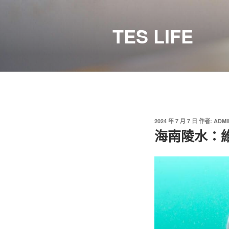
跳
至
TES LIFE
主
要
內
容
發
2024 年 7 月 7 日
作者:
ADMI
佈
海南陵水：
於