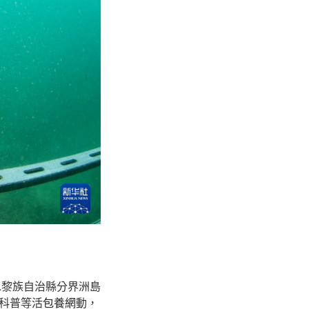
水黎族自治縣分界洲島
科普等活
包養網
動，