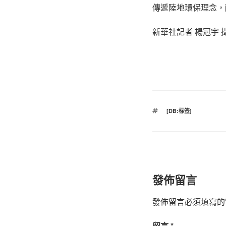
傳遞陸地環保理念，
新華社記者 楊冠宇 
標
[DB:标签]
籤
發佈留言
發佈留言必須填寫的
留言
*