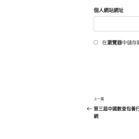
個人網站網址
在
瀏覽器
中儲存
文
上
上一篇
章
一
第三屆中國數查包養
篇
網
導
文
覽
章