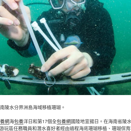
海南陵水分界洲島海域移植珊瑚。
養網
海
包養
洋日和第17個全
包養網
國陸地宣揚日。在海南省陵
游玩區任務職員和潛水喜好者經由過程海底珊瑚移植、珊瑚保育