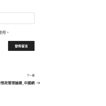
使用。
下
下一篇
一
惟政管理論課_中國網
篇
文
章