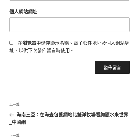
個人網站網址
在
瀏覽器
中儲存顯示名稱、電子郵件地址及個人網站網
址，以供下次發佈留言時使用。
文
上
上一篇
章
一
海南三亞：在海查包養網站比擬洋牧場看絢麗水來世界
導
篇
_中國網
覽
文
章
下
下一篇