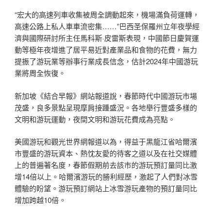
“宏大的高速列車收集被周全調動起來，機場滿負荷運轉，
高速公路上私人車車流密集……”巴西圣保羅州立年夜學經
濟與國際研討所主任馬科斯·皮雷斯表現，中國節日慶賀運
動等極年夜增進了居平易近對產業品和食物的花費，無力
提振了游玩業等辦事行業成長信念，估計2024年中國游玩
業將周全恢復。
新加坡《結合早報》網站報道說，春節時代中國游玩市場
茂盛，良多景點呈現摩肩接踵盛況。各地舉行豐盛多樣的
文明和游玩運動，夜間文明和游玩花費成為亮點。
美國游玩和觀光世界網報道以為，得益于黑龍江省哈爾濱
市豐盛的游玩資本、熱忱友愛的待客之道以及在社交媒體
上的普遍著名度，春節假期前去該市的游玩預訂量同比激
增14倍以上。哈爾濱游玩的勝利經歷，激起了人們對冰雪
體驗的盼望。游玩預訂網站上冰雪游玩產物的預訂量同比
增加跨越10倍。