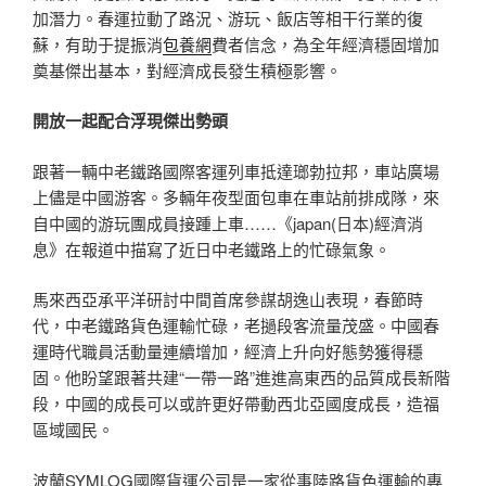
加潛力。春運拉動了路況、游玩、飯店等相干行業的復
蘇，有助于提振消
包養網
費者信念，為全年經濟穩固增加
奠基傑出基本，對經濟成長發生積極影響。
開放一起配合浮現傑出勢頭
跟著一輛中老鐵路國際客運列車抵達瑯勃拉邦，車站廣場
上儘是中國游客。多輛年夜型面包車在車站前排成隊，來
自中國的游玩團成員接踵上車……《japan(日本)經濟消
息》在報道中描寫了近日中老鐵路上的忙碌氣象。
馬來西亞承平洋研討中間首席參謀胡逸山表現，春節時
代，中老鐵路貨色運輸忙碌，老撾段客流量茂盛。中國春
運時代職員活動量連續增加，經濟上升向好態勢獲得穩
固。他盼望跟著共建“一帶一路”進進高東西的品質成長新階
段，中國的成長可以或許更好帶動西北亞國度成長，造福
區域國民。
波蘭SYMLOG國際貨運公司是一家從事陸路貨色運輸的專