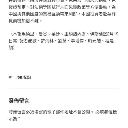
簽證預定、對法德等國試行片面免簽政策等方便舉動，為
中國與其他國度的貿易互動帶來利好，本國投資者赴華尋
覓商機加倍不難。
（本報馬德里、曼谷、華沙、里約熱內盧、伊斯蘭堡2月19
日電 記者顏歡、許海林、劉慧、李增偉、時元皓、程是
頡）
標
[DB:标签]
籤
發佈留言
發佈留言必須填寫的電子郵件地址不會公開。
必填欄位標
示為
*