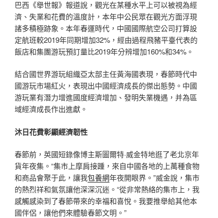
巴西《舉世報》報道說，觀光在某種水平上可以被視為經
濟、失業和花費的溫度計，本年中公民眾在觀光方面浮現
諸多積極跡象。本年春運時代，中國國際航空公司打算設
定航班較2019年同期增加32%，經由過程飛豬平臺代表的
飯店和集團游玩預訂量比2019年分辨增加160%和34%。
結合國世界游玩組織亞太部主任黃海國表現，春節時代中
國游玩市場紅火，表現出中國經濟成長的傑出態勢。中國
游玩業有潛力增進國度經濟增加、發明失業機遇，并為區
域經濟成長作出進獻。
沐日花費彰顯經濟韌性
春節前，英國短錄像博主斯圖爾特·威金特地逛了老北京年
貨年夜集。“集市上摩肩接踵，來自中國各地的上萬種食物
和商品會聚于此，讓我
包養網
年夜開眼界。”威金說，集市
的熱烈祥和氣氛讓他深深沉迷。“從非常熱絡的集市上，我
感觸感染到了春節帶來的幸福和喜悅。我要推舉給其他本
國伴侶，讓他們來體驗春節文明。”