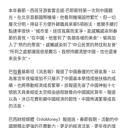
本年春節，西班牙游客雷吉諾·巴耶斯特第一次到中國觀
光。在北京首都國際機場，他看到機場固然繁忙，但一切
層次分明。得益于方便外籍職員來華5項辦法，進關手續打
點速率很快。“城市里，途徑寬廣而潔凈，能感觸感染到春
節的喜悅。”在中國，他嘗到了“各類各樣的美食”，餐與加
入了“熱烈的聚首”，感觸感染到了“中公民眾的熱忱和友善”
“所到之處都讓我很是難忘。我想持續清楚中國，信任還會
來良多次”。
巴
包養
基斯坦《消息報》報道了中國春運的忙碌氣象，以
為客流年夜幅增加不只展示了中國基本舉措措施扶植的成
績，也將帶動經濟成長繁華。該報還先容了中國神船十七
號航天員乘組從太空經由過程錄像向中國國民賀年。報道
以為，沐日花費彰顯中國經濟的韌性，中國佈滿繁華成長
的活氣。
巴西財經媒體《InfoMoney》報道說，春節假期，活動的中
國開釋出更強的花費動力、更足的經濟活氣、更年夜的增