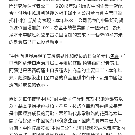
門研究貨運代表公司，從2013年就開端與中國企業一起配
合，供給中歐班列轉運的相干辦事。公司董事會主席巴爾
托什·米什凱維奇表現，本年以來，公司代表的中歐班列貨
色運輸量增加約10%，為全年的營業開了一個好頭。為知
足本年中歐班列營業量穩固增加的需求，一個6500平方米
的新倉庫已正式投進應用。
“中國向世界展現了其經濟韌性和成長的日益多元化
包養
。”
巴西阿蘇港口岸治理局局長維尼修斯·帕特爾向記者表現，
阿蘇港是巴西轉運出口多種大批商品的主要口岸，本年以
來，經過該港出口至中國的商品量穩中有升，這是中國經
濟向好成長的表示。
西班牙IE年夜學中國研討中間主任菲利克斯·巴爾迪維索以
為，基本舉措措施扶植、花費、技巧立異和可連續成長等
是中國經濟成長的亮點，春節時代非常熱絡的花費為本年
開了個好頭。中國擁有14億多生齒，國際花費市場宏大。
近期，中國陸續發布“兩減三免”，即削減簽證請求表填報內
在的事務、階段性調減簽證費、免采部門請求人指紋、免