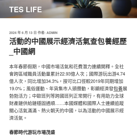
跳
TES LIFE
至
主
要
內
發
2024 年 6 月 13 日
作者:
ADMIN
佈
活動的中國展示經濟活氣查包養經歷
容
於
_中國網
本年春節假期，中國市場活氣和花費潛力連續開釋。全社
會跨區域職員活動量累計22.93億人次；國際游玩出游4.74
億人次，同比增加34.3%，按可比口徑較2019年同期增加
19.0%；風俗運動、年貨集市人頭攢動，彰顯經濟發
包養
展
勃勃活力；中歐班列等跨國班列正常開行，有用助力全球
財產鏈供給鏈穩固通順……本國媒體和國際人士連續追蹤
關心活氣滿滿、熱火朝天的中國，以為活動的中國展示經
濟活氣。
春節時代游玩市場茂盛