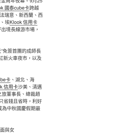
金周年夜幕。9月25
ok 國泰cube卡
跨越
法瑞意、新西蘭、西
、埃
Klook 信用卡
好出境長線游市場，
天”免簽首團的成師長
網紅新火車夜市，以及
ube卡
、湖北、海
ok 信用卡
沙美、清邁
之旅董事長、總裁趙
不只省錢且省時，利好
成為中秋國慶假期最
面與女