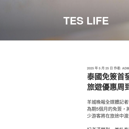
跳
至
TES LIFE
主
要
內
容
發
2025 年 5 月 25 日
作者:
ADM
佈
泰國免簽首發
於
旅遊優惠周
羊城晚報全媒體記者
為期5個月的免簽，
少游客將在旅途中渡