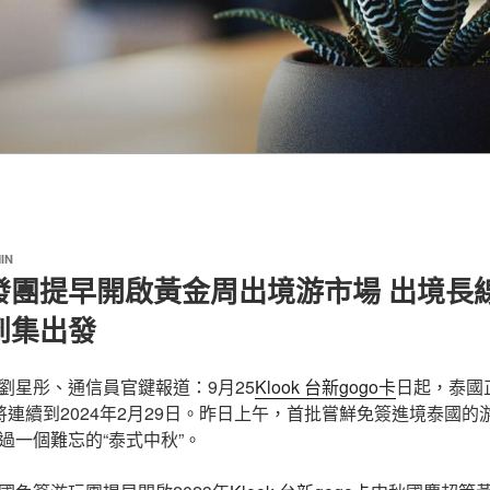
IN
團提早開啟黃金周出境游市場 出境長線游
到集出發
劉星彤、通信員官鍵報道：9月25
Klook 台新gogo卡
日起，泰國
將連續到2024年2月29日。昨日上午，首批嘗鮮免簽進境泰國
過一個難忘的“泰式中秋”。