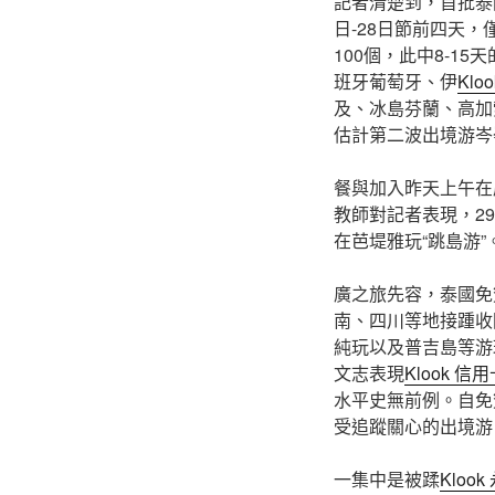
記者清楚到，首批泰
日-28日節前四天，
100個，此中8-15
班牙葡萄牙、伊
Klo
及、冰島芬蘭、高加
估計第二波出境游岑
餐與加入昨天上午在
教師對記者表現，2
在芭堤雅玩“跳島游”
廣之旅先容，泰國免
南、四川等地接踵收
純玩以及普吉島等游
文志表現
Klook 信
水平史無前例。自免
受追蹤關心的出境游
一集中是被蹂
Kloo