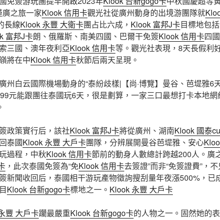
國免簽游玩團提早開啟2023年
Klook 台新gogo卡
中秋國慶超等黃
僅廣之旅一家
Klook 信用卡
觀光社從廣州動身的出境游團隊就
Klo
天的長線
Klook 永豐 大衛卡
團占比六成，
Klook 富邦J卡
目標地包括
ok 富邦J卡
朗、俄羅斯、南美四國、巴爾干免簽
Klook 信用卡
四國
索三國、澳年夜利亞
Klook 信用卡
等。觀光社表現，8天長假利
嶺將在中
Klook 信用卡
秋節后兩天呈現。
廣州白云國際機場動身的“泰紛歧樣|【尚·博覽】曼谷、芭堤雅6
999元能跟團往泰國玩6天，很是劃算，一家三口最想打卡本地
。
簽政策實行后，該社
Klook 富邦J卡
將從廣州、湖南
Klook 國泰c
回泰國
Klook 永豐 大戶卡
團隊，分辨展開曼谷芭堤雅、安心
Klo
玩過程，中秋
Klook 信用卡
節前的動身人數總計跨越200人。廣
用卡
，此次泰國免簽為“免
Klook 信用卡
去簽證”而非“免簽證費”，
簽新聞收回后，泰國相干游玩產物徵詢搜刮量年夜漲500%，已
目
Klook 台新gogo卡
標地之一。
Klook 永豐 大戶卡
k 永豐 大戶卡
躪最嚴重
Klook 台新gogo卡
的人物之一。固然她的表