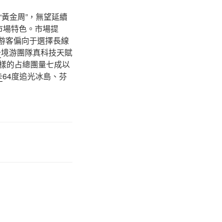
黃金周”，無望延續
市場特色。市場提
游客偏向于選擇長線
卡
境游團隊真科技天賦
樣的占總團量七成以
卡
64度追光冰島、芬