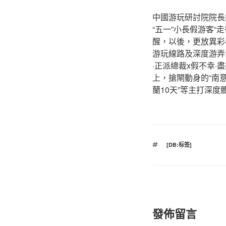
中國游玩研討院院長
“五一”小長假游客“走
醒，以後，更放異彩
游玩線路及深度游弄法
·正派總裁x假不幸·盡
上，搶閘動身的“南
蘭10天”等主打深
標
[DB:标签]
籤
發佈留言