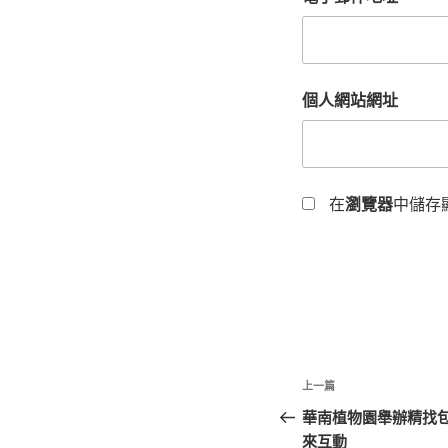
個人網站網址
在
瀏覽器
中儲存
文
上
上一篇
章
一
華南植物園舉辦精找包
篇
來互動