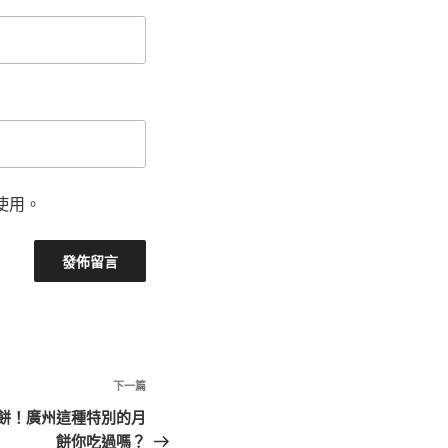
使用。
下
下一篇
一
月餅！廣州這種特別的月
篇
餅你吃過嗎？