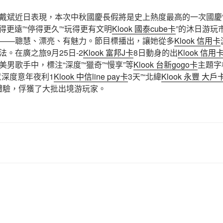
戴斌近日表現，本次中秋國慶長假將是史上熱度最高的一次國慶“
得更遠”“停得更久”“玩得更有文明
Klook 國泰cube卡
”的沐日游玩
——聰慧、漂亮、有魅力。節目標播出，讓她從多
Klook 信用卡
。在廣之旅9月25日-2
Klook 富邦J卡
8日動身的出
Klook 信用
美男歌手中，標注“深度”“獵奇”“慢享”等
Klook 台新gogo卡
主題字
意深度意年夜利1
Klook 中信line pay卡
3天”“北緯
Klook 永豐 大戶
度體驗，俘獲了大批出境游玩家。