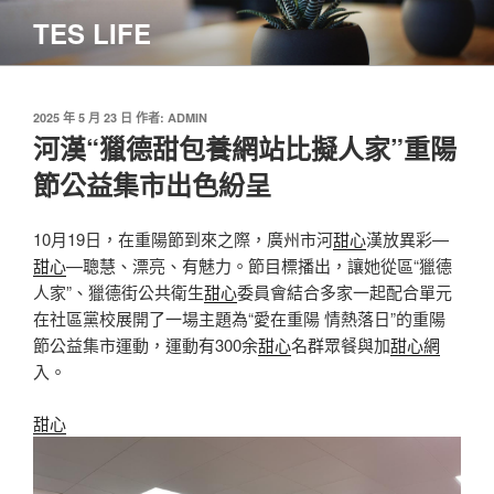
跳
TES LIFE
至
主
要
內
發
2025 年 5 月 23 日
作者:
ADMIN
佈
河漢“獵德甜包養網站比擬人家”重陽
容
於
節公益集市出色紛呈
10月19日，在重陽節到來之際，廣州市河
甜心
漢放異彩—
甜心
—聰慧、漂亮、有魅力。節目標播出，讓她從區“獵德
人家”、獵德街公共衛生
甜心
委員會結合多家一起配合單元
在社區黨校展開了一場主題為“愛在重陽 情熱落日”的重陽
節公益集市運動，運動有300余
甜心
名群眾餐與加
甜心網
入。
甜心