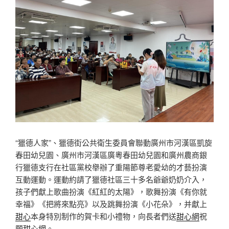
“獵德人家”、獵德街公共衛生委員會聯動廣州市河漢區凱旋
春田幼兒園、廣州市河漢區廣粵春田幼兒園和廣州農商銀
行獵德支行在社區黨校舉辦了重陽節尊老愛幼的才藝扮演
互動運動。運動約請了獵德社區三十多名爺爺奶奶介入，
孩子們獻上歌曲扮演《紅紅的太陽》，歌舞扮演《有你就
幸福》《把將來點亮》以及跳舞扮演《小花朵》，并獻上
甜心
本身特別制作的賀卡和小禮物，向長者們送
甜心網
祝
願
甜心網
。