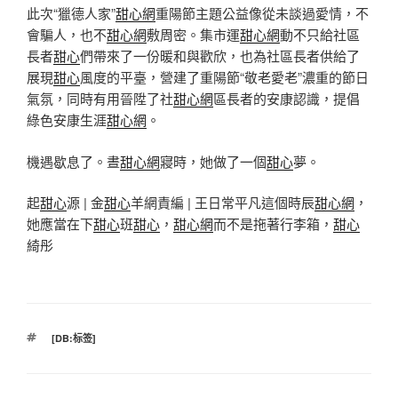
此次“獵德人家”
甜心網
重陽節主題公益像從未談過愛情，不
會騙人，也不
甜心網
敷周密。集市運
甜心網
動不只給社區
長者
甜心
們帶來了一份暖和與歡欣，也為社區長者供給了
展現
甜心
風度的平臺，營建了重陽節“敬老愛老”濃重的節日
氣氛，同時有用晉陞了社
甜心網
區長者的安康認識，提倡
綠色安康生涯
甜心網
。
機遇歇息了。晝
甜心網
寢時，她做了一個
甜心
夢。
起
甜心
源 | 金
甜心
羊網責編 | 王日常平凡這個時辰
甜心網
，
她應當在下
甜心
班
甜心
，
甜心網
而不是拖著行李箱，
甜心
綺彤
標
[DB:标签]
籤