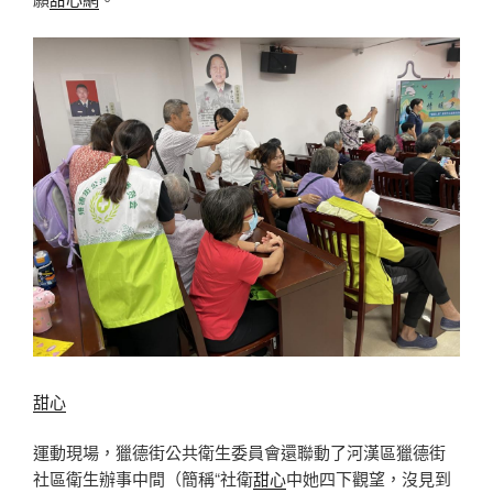
甜心
運動現場，獵德街公共衛生委員會還聯動了河漢區獵德街
社區衛生辦事中間（簡稱“社衛
甜心
中她四下觀望，沒見到