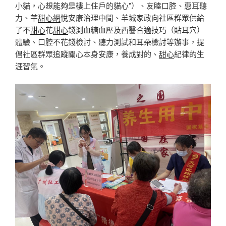
小貓，心想能夠是樓上住戶的貓心”）、友睦口腔、惠耳聽
力、芊
甜心網
悅安康治理中間、羊城家政向社區群眾供給
了不
甜心
花
甜心
錢測血糖血壓及西醫合適技巧（貼耳穴）
體驗、口腔不花錢檢討、聽力測試和耳朵檢討等辦事，提
倡社區群眾追蹤關心本身安康，養成對的、
甜心
紀律的生
涯習氣。