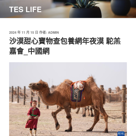
跳
TES LIFE
至
主
要
內
發
2024 年 11 月 15 日
作者:
ADMIN
佈
沙漠甜心寶物查包養網年夜漠 駝羔
容
於
嘉會_中國網