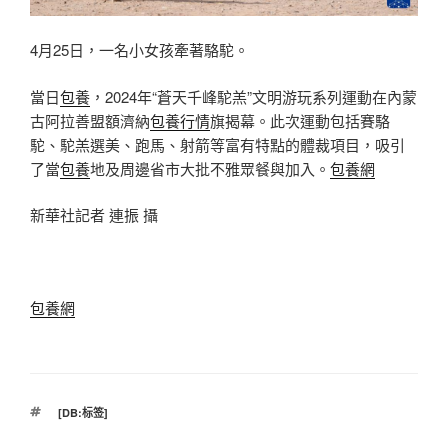
4月25日，一名小女孩牽著駱駝。
當日
包養
，2024年“蒼天千峰駝羔”文明游玩系列運動在內蒙
古阿拉善盟額濟納
包養行情
旗揭幕。此次運動包括賽駱
駝、駝羔選美、跑馬、射箭等富有特點的體裁項目，吸引
了當
包養
地及周邊省市大批不雅眾餐與加入。
包養網
新華社記者 連振 攝
包養網
標
[DB:标签]
籤