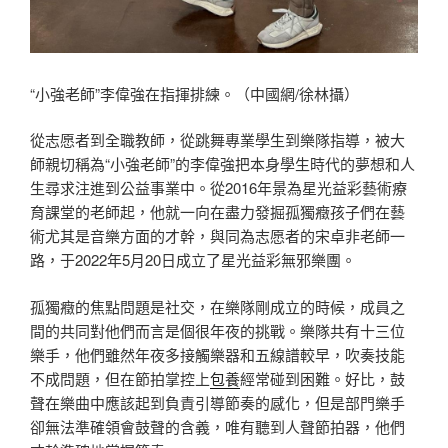
“小強老師”李偉強在指揮排練。（中國網/徐林攝）
從志愿者到全職教師，從跳舞專業學生到樂隊指導，被大
師親切稱為“小強老師”的李偉強把本身學生時代的夢想和人
生尋求注進到公益事業中。從2016年景為星光益彩藝術療
育課堂的老師起，他就一向在盡力發掘孤獨癥孩子們在藝
術尤其是音樂方面的才幹，與同為志愿者的宋卓非老師一
路，于2022年5月20日成立了星光益彩無邪樂團。
孤獨癥的焦點問題是社交，在樂隊剛成立的時候，成員之
間的共同對他們而言是個很年夜的挑戰。樂隊共有十三位
樂手，他們雖然年夜多接觸樂器和五線譜較早，吹奏技能
不成問題，但在節拍掌控上
包養
經常碰到困難。好比，鼓
聲在樂曲中應該起到負責引導節奏的感化，但是部門樂手
卻無法準確領會鼓聲的含義，唯有聽到人聲節拍器，他們