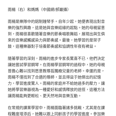
雨楊（右）和媽媽（中國網/郝巖攝）
雨楊是樂隊中的鋁制鐘琴手。自年少起，她便表現出對音
樂的強烈興趣，這是她與音樂結緣的起點。她的母親留意
到，雨楊很喜歡隨著音樂的節奏唱歌舞蹈，展現出與生俱
來的音樂感觸感染力與節奏感。最後，她學習的是架子
鼓，這種樂器對于培養節奏感和協調性年夜有裨益。
隨著學習的深刻，雨楊的進步令家長驚喜不已，他們決定
讓她嘗試學習鋼琴。在雨楊學習鋼琴的過程中，她的母親
曾擔心難以找到愿意教導孤獨癥兒童的老師。幸運的是，
雨楊不僅找到了合適的導師，並且得益于她傑出的記憶
力，學習進度驚人。雨楊的家庭并不給她過多的壓力，讓
她將學習樂器視為一種愛好和感情釋放的途徑，這種方法
讓雨楊能夠更輕松、更天然地與音樂互動。
在常規的課業學習中，雨楊面臨著諸多挑戰，尤其是在課
程難度增添后，她難以跟上同齡孩子的學習進度。參加樂