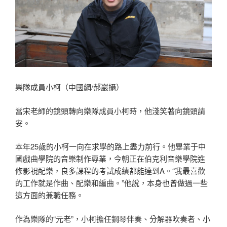
樂隊成員小柯（中國網/郝巖攝）
當宋老師的鏡頭轉向樂隊成員小柯時，他淺笑著向鏡頭請
安。
本年25歲的小柯一向在求學的路上盡力前行。他畢業于中
國戲曲學院的音樂制作專業，今朝正在伯克利音樂學院進
修影視配樂，良多課程的考試成績都能達到A。“我最喜歡
的工作就是作曲、配樂和編曲。”他說，本身也曾做過一些
這方面的兼職任務。
作為樂隊的“元老”，小柯擔任鋼琴伴奏、分解器吹奏者、小