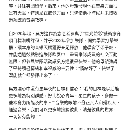
導，并往英國留學。后來，他的母親發現他在音樂方面很
是有天賦，特別是在聽覺方面，只惋惜他小時候并未接收
過系統的音樂教導。
自2020年起，吳方達作為志愿者參與了“星光益彩”藝術療育
項目標咖啡課程，并于2022年參加樂隊，開始學習打擊樂
器，讓本身的音樂天賦獲得充足釋放。他學會了架子鼓，
并能通過鼓點融進樂隊吹奏中。盡管樂隊成員的社交互動
無限，但參與樂隊活動讓吳方達很是快樂。他的母親強調
了堅持積極情緒和幸福感的主要性：“情緒好了，快樂了，
潛能就全都發揮出來了。”
吳方達心中還有更年夜的目標和信心：“我的目標是以后能
更多地為特別群體，好比說心青年、星星的孩子，多做一
些本身力所能及的事。”“音樂的眼前不分正凡人和殘疾人，
通過音樂，我們可以更多地接觸彼此，清楚彼此的世界。
一切皆有能夠！”
他的母親還盼望社會能夠供給更多支撐，幫助特別群體成