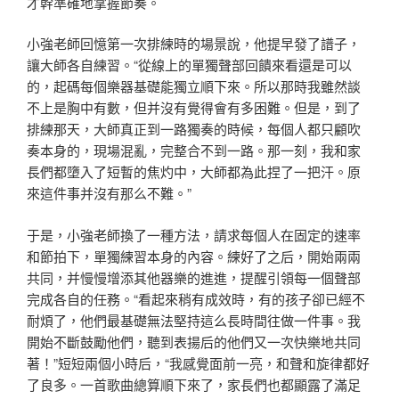
才幹準確地掌握節奏。
小強老師回憶第一次排練時的場景說，他提早發了譜子，
讓大師各自練習。“從線上的單獨聲部回饋來看還是可以
的，起碼每個樂器基礎能獨立順下來。所以那時我雖然談
不上是胸中有數，但并沒有覺得會有多困難。但是，到了
排練那天，大師真正到一路獨奏的時候，每個人都只顧吹
奏本身的，現場混亂，完整合不到一路。那一刻，我和家
長們都墮入了短暫的焦灼中，大師都為此捏了一把汗。原
來這件事并沒有那么不難。”
于是，小強老師換了一種方法，請求每個人在固定的速率
和節拍下，單獨練習本身的內容。練好了之后，開始兩兩
共同，并慢慢增添其他器樂的進進，提醒引領每一個聲部
完成各自的任務。“看起來稍有成效時，有的孩子卻已經不
耐煩了，他們最基礎無法堅持這么長時間往做一件事。我
開始不斷鼓勵他們，聽到表揚后的他們又一次快樂地共同
著！”短短兩個小時后，“我感覺面前一亮，和聲和旋律都好
了良多。一首歌曲總算順下來了，家長們也都顯露了滿足