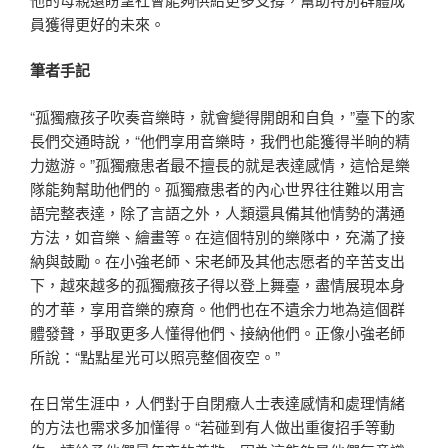
員獲得更好的未來。
筆者手記
“孤獨癥孩子吹奏音樂時，就會變得開朗和自負，”臺下的家
長們交通時說，“他們享用音樂時，我們也能獲得半晌的精
力遨游。”孤獨癥患者最不擅長的就是表達感情，這恰是樂
隊能夠幫助他們的。孤獨癥患者的內心世界往往難以用言
語完整表達，除了言語之外，人類還具備其他情勢的溝通
方法，如音樂、繪畫等。在這個特別的樂隊中，充滿了接
納與鼓勵。在小強老師、宋老師及其他志愿者的辛苦支出
下，越來越多的孤獨癥孩子得以登上舞臺，盡情展現本身
的才華，享用音樂的療育。他們也在不遺余力地為這個群
體發聲，爭取更多人懂得他們、接納他們。正像小強老師
所說：“點點星光可以照亮整個夜空。”
在日常生涯中，人們對于自閉癥人士表達感情和處理情緒
的方法也需求多加懂得。“若碰到有人做出重復招手等動