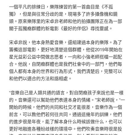
一個平凡的排練日，樂隊練習的第一首曲目是《不孤
獨》，但是與往常分歧的是，現場多了許多攝像機和鏡
頭。原來樂隊里的宋卓非老師和他的拍攝團隊正在為一部
關于孤獨癥群體的新電影《最好的伴侶》尋找靈感。
宋卓非說，他本身熱愛音樂，還組建過本身的樂隊。為了
籌備這部電影，更好地清楚這個群體，他從2019年開始在
星光益彩公益中間做志愿者，一向和小強老師搭檔一起配
合。他說，自閉癥群體也是我們社會中的一部門，他們每
個人都有本身的世界和行為形式，我們清楚后，完整可以
和他們以適合的方法和諧相處。
“音樂自己是人類共通的語言，對自閉癥孩子來說也是一樣
的。音樂還可以幫助他們表達本身的情緒。”宋老師說，“一
開始的時候，他們的共同和社交才能很差，音樂作為一個
前言，可以教他們若何往共同。通過這幾年的訓練，他們
的進步很是年夜，能了解本身什么時候該做什么，也可以
更好地融進各種紛歧樣的環境中。他們吹奏音樂時很是投