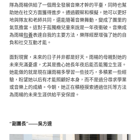
隊為雨楊供給了一個周全發展音樂才幹的平臺，同時也幫
助她在社交方面獲得進步。通過觀察和模擬，她可以更好
地與隊友和老師共同，還能隨著音樂舞動，變成了團里的
氣氛擔當。這對于孤獨癥兒童來說是一年夜衝破。音樂成
為雨楊
包養
表達自我的主要方法，樂隊經歷增強了她的自
負和社交互動才能。
面對現實，未來的日子并非都是好天。雨楊的母親對她的
未來充滿憂慮，尤其是擔心她長年夜后能否能獨立生涯。
她能做的就是現在讓雨楊多學習一些技巧，多積累一些經
驗，盼望她以后有才能照顧好本身，而不是過分尋求學業
或音樂上的成績。今朝，她正在積極摸索通過信托等方法
為雨楊的未來生涯供給平安保證。
“副團長”——吳方達