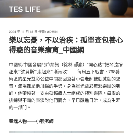
跳
TES LIFE
至
主
要
內
發
2024 年 11 月 15 日
作者:
ADMIN
佈
樂以忘憂，不以治疾：孤單查包養心
容
於
得癥的音樂療育_中國網
中國網/中國發展門戶網訊（徐林 郝巖）“開心點”“把琴弦按
起來”“進貝斯”“走起來”“漸漸收”……每周五下戰書，798藝
術區的星光益彩公益中間都回蕩著小強老師鼓動感動的聲
音，滿場都是他飛揚的手勢。身為星光益彩無邪樂團的老
師，他帶領著一支由孤獨癥人士組成的特別樂隊。每周的
排練與不斷的表演對他們而言，早已融進日常，成為生涯
的一部門。
靈魂人物——小強老師