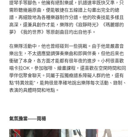
提琴手等腳色。他擁有絕對樂感，扒譜速率既快又準，只
需聆聽幾遍原曲，便能敏捷在五線譜上勾畫出完全的總
譜，再細致地為各種樂器制作分譜。他的吹奏技能多樣且
高深，還兼具創作才能，樂隊的《寂靜時光》《瑪麗娜的
夢》《我的世界》等原創曲目均出自他手。
在樂隊活動中，他也曾經碰到一些挑戰。由于他是嚴肅音
樂出生，不太適應變調彈奏樂曲和即興伴奏，但他后來也
衝破了本身，各方面才能都有很年夜的進步。小柯很喜歡
唱卡拉OK，參加咖啡、繪畫課程，還喜歡在空閑時間和同
學伴侶聚會聊天。同屬于孤獨癥譜系障礙人群的他，還有
點“特異效能”，能夠很是準確地說出樂隊每次活動、錄制、
表演的具體時間和地點。
氣氛擔當——雨楊