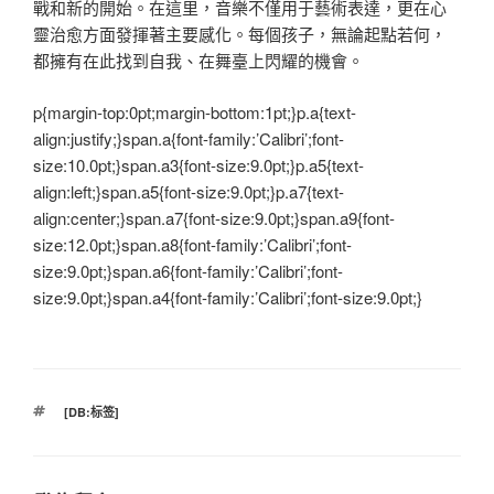
戰和新的開始。在這里，音樂不僅用于藝術表達，更在心
靈治愈方面發揮著主要感化。每個孩子，無論起點若何，
都擁有在此找到自我、在舞臺上閃耀的機會。
p{margin-top:0pt;margin-bottom:1pt;}p.a{text-
align:justify;}span.a{font-family:’Calibri’;font-
size:10.0pt;}span.a3{font-size:9.0pt;}p.a5{text-
align:left;}span.a5{font-size:9.0pt;}p.a7{text-
align:center;}span.a7{font-size:9.0pt;}span.a9{font-
size:12.0pt;}span.a8{font-family:’Calibri’;font-
size:9.0pt;}span.a6{font-family:’Calibri’;font-
size:9.0pt;}span.a4{font-family:’Calibri’;font-size:9.0pt;}
標
[DB:标签]
籤