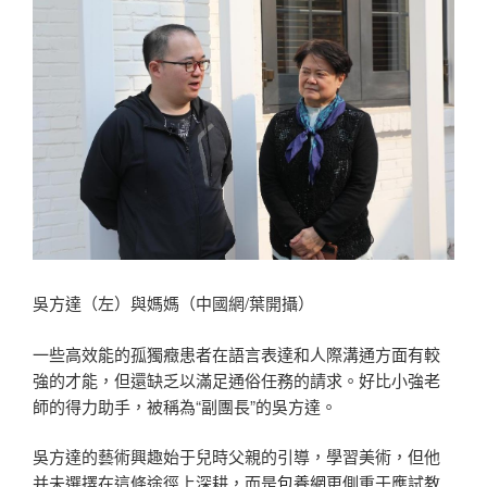
吳方達（左）與媽媽（中國網/葉開攝）
一些高效能的孤獨癥患者在語言表達和人際溝通方面有較
強的才能，但還缺乏以滿足通俗任務的請求。好比小強老
師的得力助手，被稱為“副團長”的吳方達。
吳方達的藝術興趣始于兒時父親的引導，學習美術，但他
并未選擇在這條途徑上深耕，而是
包養網
更側重于應試教