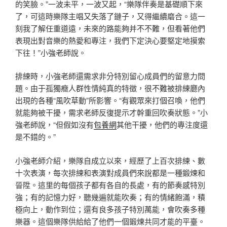
的笑臉。”一波未平，一波又起，“樂隊伴奏是基礎順下來
了，可這時樂隊主唱又失落了鏈子，又得繼續磨合。這一
刻我了解任重道遠，未來的路能夠并不不難，但看著他們
表現出對音樂的熱愛和專注，我們下定決心要堅定地摸索
下往！”小強老師說。
排練時，小強老師還需求非分特別留心成員們的留意力問
題。由于孤獨癥人群性情純真的特徵，很不難被排練廳內
出現的各種“風吹草動”所影響。“有觀眾來打個召喚，他們
就能夠被干擾，需求老師反復提示才幹重回吹奏狀態。”小
強老師說，“但假如沒有
包養網
其他干擾，他們的專注度還
是不錯的。”
小強老師介紹，樂隊自成立以來，經歷了上百次排練、數
十次表演，每次排練和表演對成員們來說都是一種鍛煉和
晉陞。這里的每個孩子都有各自的長處，有的節奏感特別
強；有的記憶力好，聽幾遍就能吹奏；有的情緒飽滿，積
極向上，動作到位；還有良多孩子特別萬能，會吹奏多種
樂器。這個樂隊供給給了他們一個鍛煉共同才能的平臺。