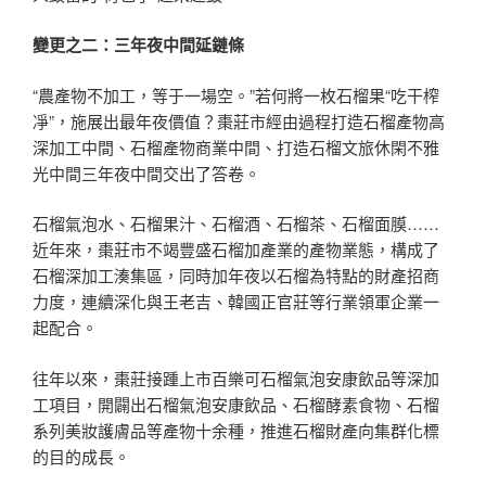
變更之二：三年夜中間延鏈條
“農產物不加工，等于一場空。”若何將一枚石榴果“吃干榨
凈”，施展出最年夜價值？棗莊市經由過程打造石榴產物高
深加工中間、石榴產物商業中間、打造石榴文旅休閑不雅
光中間三年夜中間交出了答卷。
石榴氣泡水、石榴果汁、石榴酒、石榴茶、石榴面膜……
近年來，棗莊市不竭豐盛石榴加產業的產物業態，構成了
石榴深加工湊集區，同時加年夜以石榴為特點的財產招商
力度，連續深化與王老吉、韓國正官莊等行業領軍企業一
起配合。
往年以來，棗莊接踵上市百樂可石榴氣泡安康飲品等深加
工項目，開闢出石榴氣泡安康飲品、石榴酵素食物、石榴
系列美妝護膚品等產物十余種，推進石榴財產向集群化標
的目的成長。