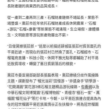
長財產鏈的高東西的品質成長。
從一產到二產再到三產，石榴財產鏈條不竭延長，業態不
竭豐盛。棗莊市近年依托石榴財產成長休閑農業，“石榴
+游玩”“石榴+康養”等新業態不竭涌現，生立場假、康體攝
生、文明創意等游玩新產物層出不窮。
“丑俊莫嫁張莊郎。”這是以前描述薛城區張莊村貧苦面孔的
平易近諺。而現在的張莊村已然換了面孔。石榴超市、石
榴電商直播、科技小院、休閑不雅光點等都輔助了村平易
近脫貧增收，轉變了舊日貧窮落后的樣貌。
棗莊市委宣揚部副部長張磊表現，棗莊繚繞分歧作風線路
主題，謀劃發布了“榴光溢彩”田慢游、“非遺身手”研學游、
“花開滿園”賞花游3條石榴主題精品游玩線路，
包養網
以及
中華石榴文明博覽園“石榴博物館”、青檀寺“檀石一家”、萬
福園“榴花仙子”等打卡地。今朝，以平易近族連合提高為內
在的冠世榴園平易近族風情谷正在扶植中，將為冠世榴園