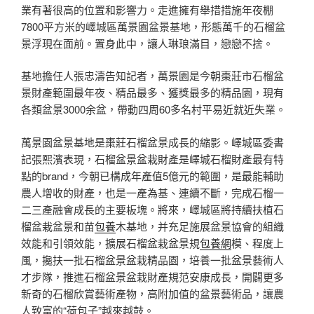
業有著很高的位置和影響力。走進擁有舉措措施年夜棚
7800平方米的嶧城區萬景園盆景基地，形態萬千的石榴盆
景浮現在面前。置身此中，讓人琳琅滿目，戀戀不捨。
基地擔任人張忠濤告知記者，萬景園是今朝棗莊市石榴盆
景財產範圍最年夜、精品最多、獲獎最多的精品園，現有
各類盆景3000余盆，帶動四周60多名村平易近就近失業。
萬景園盆景基地是棗莊石榴盆景成長的縮影。嶧城區委書
記張熙濱表現，石榴盆景盆栽財產是嶧城石榴財產最有特
點的brand，今朝已構成年產值5億元的範圍，是最能輔助
農人增收的財產，也是一產為基、連續不斷，完成石榴一
二三產融會成長的主要板塊。將來，嶧城區將持續扶植石
榴盆栽盆景和苗
包養
木基地，并充足施展盆景協會的組織
效能和引領效能，擴展石榴盆栽盆景規
包養網
模、程度上
風，攙扶一批石榴盆景盆栽精品園，培養一批盆景藝術人
才步隊，推進石榴盆景盆栽財產規范安康成長，開闢更多
新奇的石榴欣賞藝術產物，高附加值的盆景藝術品，讓農
人致富的“荷包子”越來越鼓。