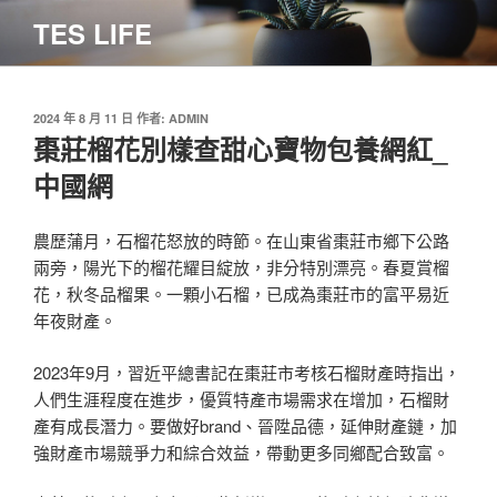
跳
TES LIFE
至
主
要
內
發
2024 年 8 月 11 日
作者:
ADMIN
佈
棗莊榴花別樣查甜心寶物包養網紅_
容
於
中國網
農歷蒲月，石榴花怒放的時節。在山東省棗莊市鄉下公路
兩旁，陽光下的榴花耀目綻放，非分特別漂亮。春夏賞榴
花，秋冬品榴果。一顆小石榴，已成為棗莊市的富平易近
年夜財產。
2023年9月，習近平總書記在棗莊市考核石榴財產時指出，
人們生涯程度在進步，優質特產市場需求在增加，石榴財
產有成長潛力。要做好brand、晉陞品德，延伸財產鏈，加
強財產市場競爭力和綜合效益，帶動更多同鄉配合致富。