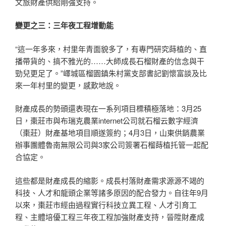
文旅財產供給剛強支持。
變更之三：三年夜工程增動能
“這一年多來，村里年青面貌多了，有專門研究蒔植的、直
播帶貨的、搞不雅光的……大師成長石榴財產的信念與干
勁兒更足了。”嶧城區榴園鎮朱村黨支部書記劉懷富談及比
來一年村里的變更，感歎地說。
財產成長的勢頭還表現在一系列項目標積極落地：3月25
日，棗莊市與布瑞克農業internet公司就石榴云數字經濟
（棗莊）財產基地項目順遂簽約；4月3日，山東供銷農業
辦事團體魯南無限公司與3家公司簽署石榴蒔植托管一起配
合協定。
這些都是財產成長的縮影。成長村落財產需求源源不竭的
科技、人才和龍頭企業等諸多原因的配合發力。自往年9月
以來，棗莊市經由過程實行科技立異工程、人才引育工
程、主體培優工程三年夜工程加強財產支持，晉陞財產成