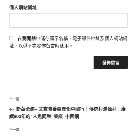
個人網站網址
在
瀏覽器
中儲存顯示名稱、電子郵件地址及個人網站網
址，以供下次發佈留言時使用。
文
上
上一篇
章
一
新華全媒+·文查包養經歷化中國行｜傳統村浦源村：賡
導
篇
續800年的“人魚同樂”美談_中國網
覽
文
章
下
下一篇