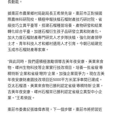
長動能。
據棗莊市農業鄉村局副局長王希榮先容，棗莊市正對接國
際農林科研院校，積極申報扶植石榴財產技巧研討院、省
級技巧立異平臺等，搭建石榴種苗培養、產物研發和結果
轉化綜合平臺，加速石榴衍生孩子品研發立異和財產化。
加大力度石榴財產專門研究人才步隊扶植，強化財產領甲
士才、青年科技人才和鄉村適用人才引育。今朝已組建完
玉成市石榴財產專家庫。
“與此同時，我們還積極激勵領導吉美年夜安康、美果來食
物、嶧州生物科技等企業實行技改項目，培養一批省級‘專
精特新’企業和省級‘瞪羚’企業，加強企業競爭力。現在吉美
年夜安康財產園技改項目近5000平方米潔凈車間已建成。
亞太石榴酒、美果來食物已勝利認定省級‘專精特新’企業，
吉美年夜安康、嶧州石榴茶已勝利認定省級立異型中小企
業。”王希榮說。
棗莊市委書記張雄偉表現，下一個步驟，棗莊市將把習近