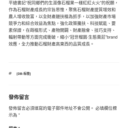
平總書記“祝同鄉們的生涯像石榴果一樣紅紅火火”的祝願，
作為石榴財產成長的宗旨思惟，聚焦石榴財產提質增效和
農人增收致富，以全財產鏈扶植為抓手，以加強財產市場
競爭力和綜合效益為焦點，強化政策攙扶、科技賦能、要
素保證，在蒔植形式、產物開闢、財產融會、技巧支持、
輻射帶動等方面完成衝破，縮小“冠世榴園·生態棗莊”brand
效應，全力推動石榴財產高東西的品質成長。
標
[DB:标签]
籤
發佈留言
發佈留言必須填寫的電子郵件地址不會公開。
必填欄位標
示為
*