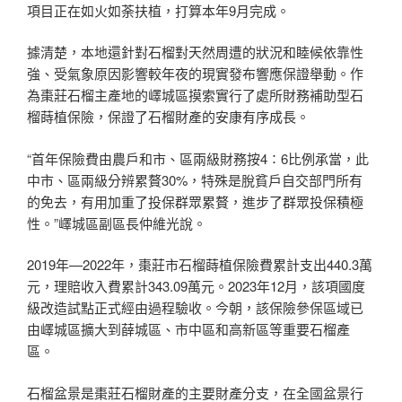
項目正在如火如荼扶植，打算本年9月完成。
據清楚，本地還針對石榴對天然周遭的狀況和睦候依靠性
強、受氣象原因影響較年夜的現實發布響應保證舉動。作
為棗莊石榴主產地的嶧城區摸索實行了處所財務補助型石
榴蒔植保險，保證了石榴財產的安康有序成長。
“首年保險費由農戶和市、區兩級財務按4∶6比例承當，此
中市、區兩級分辨累贅30%，特殊是脫貧戶自交部門所有
的免去，有用加重了投保群眾累贅，進步了群眾投保積極
性。”嶧城區副區長仲維光說。
2019年—2022年，棗莊市石榴蒔植保險費累計支出440.3萬
元，理賠收入費累計343.09萬元。2023年12月，該項國度
級改造試點正式經由過程驗收。今朝，該保險參保區域已
由嶧城區擴大到薛城區、市中區和高新區等重要石榴產
區。
石榴盆景是棗莊石榴財產的主要財產分支，在全國盆景行