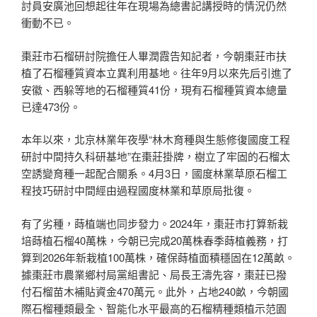
討員安廣池回想起往年在現場為總書記講授時的情況仍然
衝動不已。
棗莊市石榴研討院擔任人畢潤霞告知記者，今朝棗莊市扶
植了石榴種質資本立異利用基地。往年9月以來先后引進了
安徽、西躲等地的石榴種質41份，現有石榴種質資本總量
已達473份。
本年以來，北京林業年夜學“林木育種與生態修復國度工程
研討中間持久科研基地”在棗莊掛牌，樹立了牢固的石榴太
空誘變育種一起配合關系。4月3日，國度林業草原石榴工
程技巧研討中間經由過程國度林業和草原局批復。
有了劣種，蒔植端也同步發力。2024年，棗莊市打算新栽
培蒔植石榴40萬株，今朝已完成20萬株春季蒔植義務，打
算到2026年新栽植100萬株，確保蒔植面積穩固在12萬畝。
據棗莊市農業鄉村局黨組書記、局長王濤先容，棗莊已撥
付石榴苗木補貼資金470萬元。此外，占地240畝，今朝國
際石榴種類最全、智能化水平最高的石榴精種類植示范園