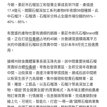
今朝，棗莊市石榴加工和發賣企業成長到75家、產值達
17.4億元，開闢石榴深加工系列產物8年夜類36個種類，此
中石榴汁、石榴酒、石榴茶分辨占全國市場份額的65%、
40%、85%。
有豐盛的產物也要有通順的銷路。棗莊市依托石榴brand價
值，正在打造
包養網
占地約45畝、計劃建筑面積兩萬平方
米的中國棗莊石榴綜合買賣中間，估計本年9月完工投進應
用。
據嶧州財金團體董事長張玉珠先容，該中間重要扶植石榴
買賣綜合體
包養網
、零售批發買賣區、全邦交易年夜數據
中間、沿街貿易、直達冷庫等舉措措施，建成后該中間將
以新質生孩子力為管轄，集中展現和發賣石榴鮮果、盆
景、種苗、工藝品，以及石榴酒、石榴汁等高深加工產
物，穩固“買全國賣全國”的買賣格式，為市場主體供給農產
物訂單買賣、行情展現、信息徵詢等辦事，完成產銷對接
線上化、可視化、智能化，打造“一帶一路”國際石榴商業集
散地、全國石榴主要供給鏈中間，輻射帶動石榴財產及延