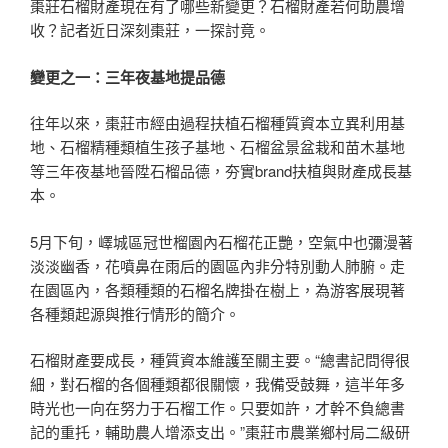
棗莊石榴財產現在有了哪些新變更？石榴財產若何助農增
收？記者近日深刻棗莊，一探討竟。
變更之一：三年夜基地提品德
往年以來，棗莊市經由過程扶植石榴種質資本立異利用基
地、石榴精種類植生孩子基地、石榴盆景盆栽和苗木基地
等三年夜基地晉陞石榴品德，夯實brand扶植與財產成長基
本。
5月下旬，嶧城區冠世榴園內石榴花正艷，空氣中也彌漫著
淡淡幽香，花噴鼻在雨后的園區內非分特別動人肺腑。走
在園區內，各類種類的石榴名牌掛在樹上，為游客展現著
各種類起源與推行情形的簡介。
石榴財產要成長，種質資本維護至關主要。“總書記問得很
細，對石榴的各個種類都很關懷，我備受鼓舞，這半年多
時光也一向在努力于石榴工作。只要如許，才幹不負總書
記的重托，輔助農人增添支出。”棗莊市農業鄉村局二級研