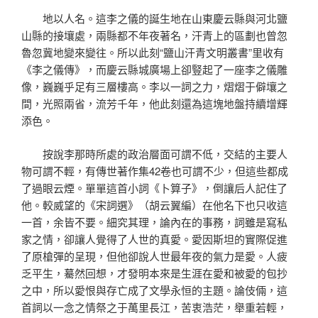
地以人名。這李之儀的誕生地在山東慶云縣與河北鹽
山縣的接壤處，兩縣都不年夜著名，汗青上的區劃也曾忽
魯忽冀地變來變往。所以此刻“鹽山汗青文明叢書”里收有
《李之儀傳》，而慶云縣城廣場上卻豎起了一座李之儀雕
像，巍巍乎足有三層樓高。李以一詞之力，熠熠于僻壤之
間，光照兩省，流芳千年，他此刻還為這塊地盤持續增輝
添色。
按說李那時所處的政治層面可謂不低，交結的主要人
物可謂不輕，有傳世著作集42卷也可謂不少，但這些都成
了過眼云煙。單單這首小詞《卜算子》，倒讓后人記住了
他。較威望的《宋詞選》（胡云翼編）在他名下也只收這
一首，余皆不要。細究其理，論內在的事務，詞雖是寫私
家之情，卻讓人覺得了人世的真愛。愛因斯坦的實際促進
了原槍彈的呈現，但他卻說人世最年夜的氣力是愛。人疲
乏平生，驀然回想，才發明本來是生涯在愛和被愛的包抄
之中，所以愛恨與存亡成了文學永恒的主題。論伎倆，這
首詞以一念之情祭之于萬里長江，苦衷浩茫，舉重若輕，