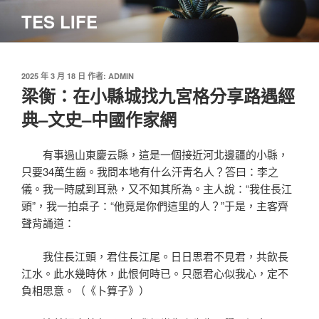
跳
TES LIFE
至
主
要
內
發
2025 年 3 月 18 日
作者:
ADMIN
佈
梁衡：在小縣城找九宮格分享路遇經
容
於
典–文史–中國作家網
有事過山東慶云縣，這是一個接近河北邊疆的小縣，
只要34萬生齒。我問本地有什么汗青名人？答曰：李之
儀。我一時感到耳熟，又不知其所為。主人說：“我住長江
頭”，我一拍桌子：“他竟是你們這里的人？”于是，主客齊
聲背誦道：
我住長江頭，君住長江尾。日日思君不見君，共飲長
江水。此水幾時休，此恨何時已。只愿君心似我心，定不
負相思意。（《卜算子》）