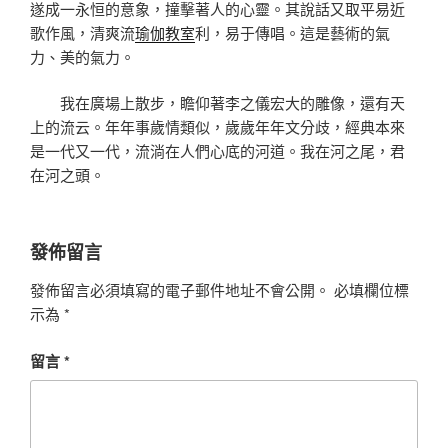
遂成一永恒的意象，撞擊著人的心靈。其說話又取平易近
歌作風，清爽流
瑜伽教室
利，易于傳唱。這是藝術的氣
力、美的氣力。
我在廣場上散步，瞻仰著李之儀宏大的雕像，還有天
上的流云。年年事歲情類似，歲歲年年文分歧，經典本來
是一代又一代，流淌在人們心底的河道。我在河之尾，君
在河之頭。
發佈留言
發佈留言必須填寫的電子郵件地址不會公開。
必填欄位標
示為
*
留言
*