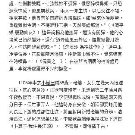
處，在懵騰雙睫。七弦雖妙不須彈，惟愿醉噴鼻頰。只恐
邇來情感，似風前秋葉。”兩人一見生情，以后交往不竭，
相處甚歡，他曾有多首詩詞專贈楊姝。如“坐來休嘆塵勞，
重逢難似今朝。不待輕移玉指，天然癢處都消。”（《清平
樂·殷勤仙友》）這是說楊為他撫琴，還沒有開彈，他的心
境就已頓然變好。還有“道骨仙風云外侶，煙鬟霧鬢月邊
人。何妨陶醉到傍晚。”（《浣溪沙·為楊姝作》）“通中玉
冷夢偏長，花影籠階月浸廊。挽斷羅巾留不住，覺來猶有
往時噴鼻。”（《偶書之二》）在被貶官謫居的枯冷歲月
里，李從楊處獲得不少的撫慰。
1105年李之
小樹屋
儀58歲，老婆、女兒在幾天內接踵
往世，貳心灰意冷，正欲茍度殘年，未想到第二年蒲月遇
年夜赦復官，不堪喜悅。李便與楊姝成婚，預備過兩天循
分日子。但世事弄人，他這時身在安徽，朝廷卻要錄用他
到長江下游的成都往仕進，將面對與新婚老婆的分辨。浩
浩長江，頭尾連綿萬里長，李感歎萬端便為楊姝寫下這首
《卜算子·我住長江頭》，一不警惕，即傳播千古。