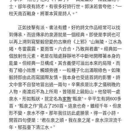
士，卻年夜有詩才，有很多好詩行世。郭沫若曾夸他：“一
柱天南百戰身，將軍本質是詩人。”
正如技擊有派、書法有體，好的詩文作品經常可以找
到傳承，而這傳承的泉源就是一個經典。即使是李詞也可
以再上溯到寫堅毅戀愛的古樂府《上邪》“山無陵，江水為
竭，冬雷震震，夏雨雪。六合合，乃敢與君盡”。經典如一
個放射性元素，老是在暗處靜靜地不中斷地開釋著本身的
能量。但經典一旦構成，其含義便可溢出本來的局限，而
有了縮小效應，觸類旁通，一粒種子化出滿眼綠色。如陳
毅詩即由此而寫國際友情。我本身也受這首詞的影響，詩
文中曾不自發地冒出過一兩句。辛棄疾是比李之儀稍晚的
人物，南渡后不為上所用，曾隱居上饒鉛山。他發明一處
泉水，形如瓢狀，就定名為
家教
“瓢泉”。辛平生有詞600多
首，“瓢泉之作”竟占了250首。這泉也奇，雖經千年，但泉
形不變，泉水不停。那年我往訪此處勝景，得一首小詩，
開首四句便是：“君在泉之頭，我在泉之尾。泉水淙淙流千
年，郁孤臺下清江水。”