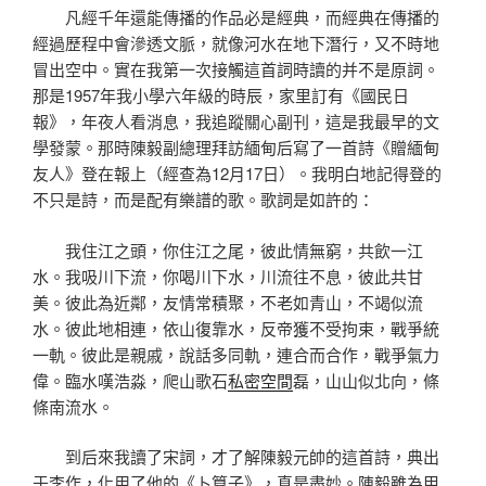
凡經千年還能傳播的作品必是經典，而經典在傳播的
經過歷程中會滲透文脈，就像河水在地下潛行，又不時地
冒出空中。實在我第一次接觸這首詞時讀的并不是原詞。
那是1957年我小學六年級的時辰，家里訂有《國民日
報》，年夜人看消息，我追蹤關心副刊，這是我最早的文
學發蒙。那時陳毅副總理拜訪緬甸后寫了一首詩《贈緬甸
友人》登在報上（經查為12月17日）。我明白地記得登的
不只是詩，而是配有樂譜的歌。歌詞是如許的：
我住江之頭，你住江之尾，彼此情無窮，共飲一江
水。我吸川下流，你喝川下水，川流往不息，彼此共甘
美。彼此為近鄰，友情常積聚，不老如青山，不竭似流
水。彼此地相連，依山復靠水，反帝獲不受拘束，戰爭統
一軌。彼此是親戚，說話多同軌，連合而合作，戰爭氣力
偉。臨水嘆浩淼，爬山歌石
私密空間
磊，山山似北向，條
條南流水。
到后來我讀了宋詞，才了解陳毅元帥的這首詩，典出
于李作，化用了他的《卜算子》，真是盡妙。陳毅雖為甲