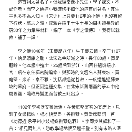
這首詞太著名了。但我經常像小先生，學了課文，不
記作者。而李之儀這小我確切不如他的這首詞著名，其生
平也多不為人知。《宋史》上只要112字的小傳，也沒有留
下行狀、墓志之類。感激在這里土生土長的周杰師長教師
窮30年之力彙集材料，編了一本《李之儀傳》，我得以就
教，補了一課。
李之儀1048年（宋慶歷八年）生于慶云鎮，卒于1127
年，恰是靖康之恥，北宋為金所滅之時，長年80歲，算是
遐齡。他20歲中進士，25歲后到浙江、山西任過縣級小
官。后在京任樞密院編修，與那時的文壇名人蘇東坡、黃
庭堅、米芾、秦不雅、沈括都過從甚密，一度還進過蘇東
坡的幕府。但正因這種交集，在北宋新舊兩黨的爭斗中他
屬舊黨，隨政局變更而曾被三貶出京。
1102年李初貶安徽當涂，在黃庭堅宴客的宴席上，見
到了女樂楊姝。楊才貌雙盡，善撫琴。黃當席贈詞一首
《功德近·承平州小妓楊姝撫琴送酒》。李即步其韻和了一
首：“相見兩無言，愁
教學場地
恨又還千疊。別有末路人深