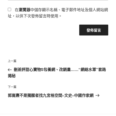
在
瀏覽器
中儲存顯示名稱、電子郵件地址及個人網站網
址，以供下次發佈留言時使用。
文
上
上一篇
章
一
刪差評甜心寶物S包養網、改銷量……“網絡水軍”套路
導
篇
揭秘
覽
文
章
下
下一篇
一
郭嵩燾不是獨醒者找九宮格空間–文史–中國作家網
篇
文
章