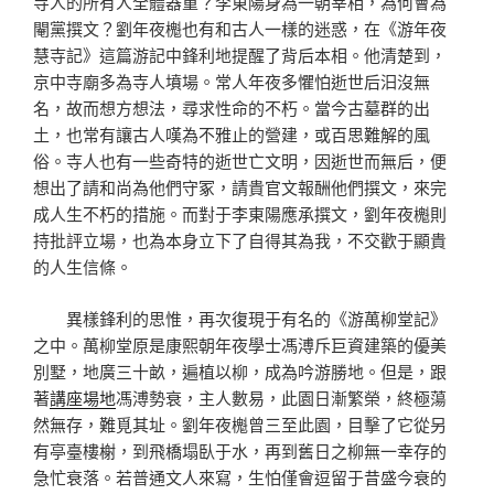
寺人的所有人全體器重？李東陽身為一朝宰相，為何會為
閹黨撰文？劉年夜櫆也有和古人一樣的迷惑，在《游年夜
慧寺記》這篇游記中鋒利地提醒了背后本相。他清楚到，
京中寺廟多為寺人墳場。常人年夜多懼怕逝世后汩沒無
名，故而想方想法，尋求性命的不朽。當今古墓群的出
土，也常有讓古人嘆為不雅止的營建，或百思難解的風
俗。寺人也有一些奇特的逝世亡文明，因逝世而無后，便
想出了請和尚為他們守冢，請貴官文報酬他們撰文，來完
成人生不朽的措施。而對于李東陽應承撰文，劉年夜櫆則
持批評立場，也為本身立下了自得其為我，不交歡于顯貴
的人生信條。
異樣鋒利的思惟，再次復現于有名的《游萬柳堂記》
之中。萬柳堂原是康熙朝年夜學士馮溥斥巨資建築的優美
別墅，地廣三十畝，遍植以柳，成為吟游勝地。但是，跟
著
講座場地
馮溥勢衰，主人數易，此園日漸繁榮，終極蕩
然無存，難覓其址。劉年夜櫆曾三至此園，目擊了它從另
有亭臺樓榭，到飛橋塌臥于水，再到舊日之柳無一幸存的
急忙衰落。若普通文人來寫，生怕僅會逗留于昔盛今衰的