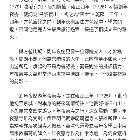
1779）喜愛有加，屢加獎掖。雍正四年（1726）初識劉年
夜櫆，便認為“昌黎復出”，視之為“國士”。乾隆十三年、十
四年，方苞臨終之前，劉年夜櫆居住方苞家中，學文問
道，陪同他走完人生最后旅行過程，接過了桐城文章的薪
火。
與方苞比擬，劉年夜櫆更像一位傳統文人，才幹橫
溢，開朗不羈。他寓京階段的人生，比喻苞更不如意。但
出游所見，喚起的不是內省認識，而是對外的批評精力。
年夜慧寺與萬柳堂這兩處京中勝跡，便留下了他膽識雄富
的剪影。
劉年夜櫆游年夜慧寺，是在雍正三年（1725），此時
他初至京城，對本身的將來滿懷嚮往。他愛好徜徉山川，
不久便常常四處游覽。年夜慧寺之行，深深震動了他。年
夜慧寺雖為梵剎，倒是明代武宗朝司禮寺人張雄所建，在
嘉靖朝亦屢次經寺人擴建，至清代還豎立著年夜學士李東
陽
家教
撰寫的碑文。年夜慧寺作為佛家寺廟，為何會獲得