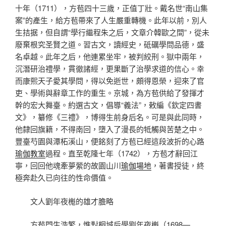
十年（1711），方苞四十三歲，正值丁壯。戴名世“南山集
案”的產生，給方苞帶來了人生嚴重轉機。此年以前，別人
生拮据，但自謂“學行繼程朱之后，文章介韓歐之間”，從未
廢棄根究圣賢之道。習古文，讀經史，砥礪學問品德，盛
名卓越。此年之后，他連累坐牢，被判絞刑。獄中兩年，
沉潛研治禮學，貫徹諸經，更果斷了治學求道的信心。幸
而康熙天子愛其學問，得以免逝世，頗得恩榮，迎來了官
吏、學術與辭章工作的重生。京城，為方苞供給了發揮才
幹的宏大舞臺。約選古文，倡導“義法”，敕編《欽定四書
文》，纂修《三禮》，博得生前身后名。可是與此同時，
他隸回旗籍，不得南回，墮入了漫長的牴觸與苦楚之中。
豐臺芍園與潭柘溪山，便銘刻了方苞已經這段波折的心路
瑜伽教室
過程。直至乾隆七年（1742），方苞才辭回江
寧，回回他魂牽夢縈的故園山川
瑜伽場地
，著書授徒，終
極奔赴久已向往的性命價值。
文人劉年夜櫆的雄才膽略
方苞門生浩繁，惟對桐城后學劉年夜櫆（1698—