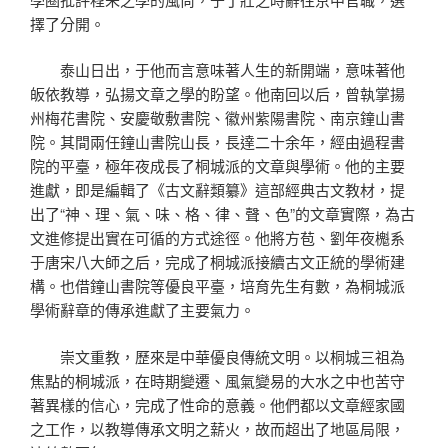
擇了分開。
泰山日出，于他而言意味著人生的新開端，意味著他
皈依教導，弘揚文章之學的盼望。他南回以后，曾執掌揚
州梅花書院、安慶敬敷書院、徽州紫陽書院、南京鐘山書
院。其間兩任鐘山書院山長，長達二十余年，經由過程書
院的平臺，極年夜成長了桐城派的文章與學術。他的主要
進獻，即是編輯了《古文辭類纂》這部經典古文教材，提
出了“神、理、氣、味、格、律、聲、色”的文章實際，為古
文進修提出實在可循的方式途徑。他將方苞、劉年夜櫆系
于唐宋八大師之后，完成了桐城派接續古文正統的學術建
構。也借鐘山書院等優良平臺，培育先生有數，為桐城派
學術辭章的傳承進獻了主要氣力。
崇文重教，歷來是中華優良傳統文明。以桐城三祖為
焦點的桐城派，在時期變遷、風氣變易的大水之中也苦守
著異樣的信心，完成了性命的意義。他們都以文章經家國
之工作，以教導傳承文明之薪火，故而超出了地區局限，