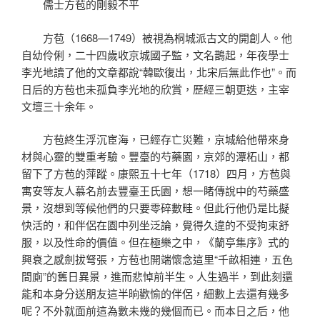
儒士方苞的剛毅不平
方苞（1668—1749）被視為桐城派古文的開創人。他
自幼伶俐，二十四歲收京城國子監，文名鵲起，年夜學士
李光地讀了他的文章都說“韓歐復出，北宋后無此作也”。而
日后的方苞也未孤負李光地的欣賞，歷經三朝更迭，主宰
文壇三十余年。
方苞終生浮沉宦海，已經存亡災難，京城給他帶來身
材與心靈的雙重考驗。豐臺的芍藥園，京郊的潭柘山，都
留下了方苞的萍蹤。康熙五十七年（1718）四月，方苞與
寓安等友人慕名前去豐臺王氏園，想一睹傳說中的芍藥盛
景，沒想到等候他們的只要零碎數畦。但此行他仍是比擬
快活的，和伴侶在園中列坐泛論，覺得久違的不受拘束舒
服，以及性命的價值。但在極樂之中，《蘭亭集序》式的
興衰之感劍拔弩張，方苞也開端懷念這里“千畝相連，五色
間廁”的舊日異景，進而悲悼前半生。人生過半，到此刻還
能和本身分送朋友這半晌歡愉的伴侶，細數上去還有幾多
呢？不外就面前這為數未幾的幾個而已。而本日之后，他