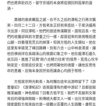
們也將奔赴四方，留守京城的本身將從頭回到孤單的漩
渦。
異樣的衰疾羈孤之感，在不久之后的潭柘之行再次襲
來。四月二十二日，方苞老友正好前來造訪，于是決議再
次出游，同往潭柘。他們的旅途佈滿艱苦，道阻且長。他
們的收獲卻與前次豐臺之行一樣，起首迎來的是傍晚抵達
山腳、四看僅見荒丘的掉落。但與方苞的人生類似，他在
這里有幸碰見了峰回路轉，別有六合。山中林泉清淑，讓
他仿佛徜徉在吳越溪山的故園幻象之中。他在龍潭石邊久
坐忘回，進進了莊周“與六合精力往來”的境界，覓見心坎半
晌安定。但是這份安定，也拷問著他的魂靈，讓他反思性
命的意義，后悔本身因世俗而讓身心均困于桎梏。
方苞居京時光較長，為何獨在這年出游時留下了《游
豐臺記》《游潭柘記》這兩篇僅有的都中游記？且都這般
雅潔幽邃，神色郁結？回看方苞平生，我們不丟臉到文章
背后的頑強與剛毅。和傳統大都文人一樣，出仕京城與退
隱家園對方苞來說也是一道難以答覆的人生困難。康熙五