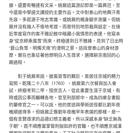
據，還要有暢達有文采。姚鼐這篇游記即是一篇典范，至
今還是中學語文講授的主要作品。文中對泰山的地輿汗青
先容，多起源于地志常識，或姚鼐的親身腳步測量。但姚
鼐并沒有誨人不倦地考證，而是特別地剪裁與設定，在接
近零度寫作的客不雅記敘中暗藏小我情思的表達。他寫本
身“從京師乘風雪”而來，終極達到日不雅峰，見到了日出時
“蒼山負雪，明燭天南”的澄明之景。這段登泰山的身材游
歷，實在也象征著他想明白人生尋求，選擇辭京南回的心
路過程。
對于姚鼐來說，披風冒雪的艱巨，是居住京城的精力
寫照。乾隆二十八年（1763），姚鼐第六次餐與加入會
試，終極考到二甲，授庶吉人，從此重要生涯于京城，有
時或因公事而輾轉各地，官至刑部郎中，成為四庫全書館
的纂修官之一。可以說，他的宦途與學術途徑都比劉年夜
櫆順遂得多。但姚鼐正像劉年夜櫆早年表揚的那樣，是一
個有圣賢尋求的品德幻想主義者，所以深感本身“缺乏無為
于朝”，既不順應當掌管刑獄如許的官職，也不順應京城漢
學圈批評程朱之學的風尚，于丁壯之時辭往京中官職，選