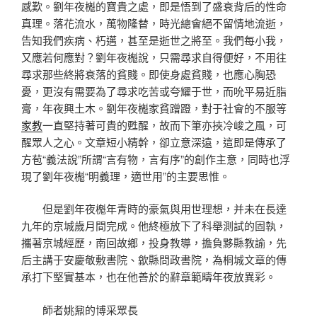
感歎。劉年夜櫆的寶貴之處，即是悟到了盛衰背后的性命
真理。落花流水，萬物隆替，時光總會絕不留情地流逝，
告知我們疾病、朽邁，甚至是逝世之將至。我們每小我，
又應若何應對？劉年夜櫆說，只需尋求自得便好，不用往
尋求那些終將衰落的貧賤。即使身處貧賤，也應心胸恐
憂，更沒有需要為了尋求吃苦或夸耀于世，而吮平易近脂
膏，年夜興土木。劉年夜櫆家貧蹭蹬，對于社會的不服等
家教
一直堅持著可貴的甦醒，故而下筆亦挾冷峻之風，可
醒眾人之心。文章短小精幹，卻立意深遠，這即是傳承了
方苞“義法說”所謂“言有物，言有序”的創作主意，同時也浮
現了劉年夜櫆“明義理，適世用”的主要思惟。
但是劉年夜櫆年青時的豪氣與用世理想，并未在長達
九年的京城歲月間完成。他終極放下了科舉測試的固執，
攜著京城經歷，南回故鄉，投身教導，擔負黟縣教諭，先
后主講于安慶敬敷書院、歙縣問政書院，為桐城文章的傳
承打下堅實基本，也在他善於的辭章範疇年夜放異彩。
師者姚鼐的博采眾長