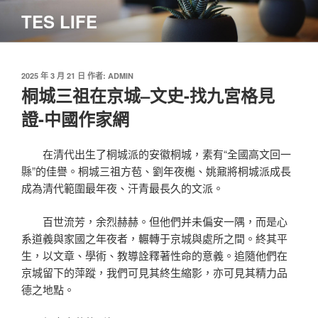
跳
TES LIFE
至
主
要
內
發
2025 年 3 月 21 日
作者:
ADMIN
佈
桐城三祖在京城–文史-找九宮格見
容
於
證-中國作家網
在清代出生了桐城派的安徽桐城，素有“全國高文回一
縣”的佳譽。桐城三祖方苞、劉年夜櫆、姚鼐將桐城派成長
成為清代範圍最年夜、汗青最長久的文派。
百世流芳，余烈赫赫。但他們并未偏安一隅，而是心
系道義與家國之年夜者，輾轉于京城與處所之間。終其平
生，以文章、學術、教導詮釋著性命的意義。追隨他們在
京城留下的萍蹤，我們可見其終生縮影，亦可見其精力品
德之地點。