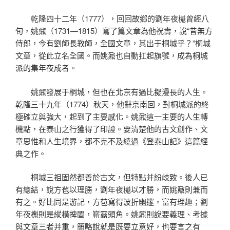
乾隆四十二年（1777），回回故鄉的劉年夜櫆曾經八
旬，姚鼐（1731—1815）寫了篇文章為他祝壽，說“昔無方
侍郎，今有劉師長教師，全國文章，其出于桐城乎？”桐城
文章，從此立名全國。而姚鼐也自動扛起旗號，成為桐城
派的集年夜成者。
姚鼐發展于桐城，但也在北京有過比擬漫長的人生。
乾隆三十九年（1774）秋天，他辭京南回，對桐城派的終
極確立與強大，起到了主要感化。姚鼐這一主要的人生轉
機點，在泰山之行獲得了印證。要清楚他的古文創作、文
章思惟和人生境界，都不克不及繞過《登泰山記》這篇經
典之作。
桐城三祖固然都善於古文，但特點并紛歧致。後人已
有總結，說方苞以理勝，劉年夜櫆以才勝，而姚鼐則兼而
有之。好比同是游記，方苞寫得波折幽邃，富有理趣；劉
年夜櫆則是縱橫捭闔，嶄露頭角。姚鼐則說要義理、考據
與文章三者并重，簡略說就是既要立意好，也要言之有